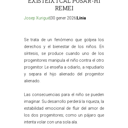
EXISTEIX I CAL POSAR-HI
REMEI
Josep Xurigué
|30 gener 2026|
Línia
Se trata de un fenómeno que golpea los
derechos y el bienestar de los niños. En
síntesis, se produce cuando uno de los
progenitores manipula el niño contra el otro
progenitor. Le enseña a odiarlo, a repudiarlo
y separa el hijo alienado del progenitor
alienado.
Las consecuencias para el niño se pueden
imaginar. Su desarrollo perderá la riqueza, la
estabilidad emocional de fluir del amor de
los dos progenitores; como un pájaro que
intenta volar con una sola ala.