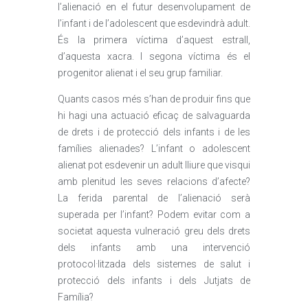
l’alienació en el futur desenvolupament de
l’infant i de l’adolescent que esdevindrà adult.
És la primera víctima d’aquest estrall,
d’aquesta xacra. I segona víctima és el
progenitor alienat i el seu grup familiar.
Quants casos més s’han de produir fins que
hi hagi una actuació eficaç de salvaguarda
de drets i de protecció dels infants i de les
famílies alienades? L’infant o adolescent
alienat pot esdevenir un adult lliure que visqui
amb plenitud les seves relacions d’afecte?
La ferida parental de l’alienació serà
superada per l’infant? Podem evitar com a
societat aquesta vulneració greu dels drets
dels infants amb una intervenció
protocol·litzada dels sistemes de salut i
protecció dels infants i dels Jutjats de
Família?