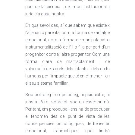
part de la ciència i del món institucional i
jurídic a casa nostra.
En qualsevol cas, sí que sabem que existeix
l’alienació parental com a forma de xantatge
emocional, com a forma de manipulació o
instrumentalització del fill o filla per part d’un
progenitor contra l’altre progenitor. Com una
forma clara de maltractament i de
vulneració dels drets dels infants; i dels drets
humans per l’impacte que té en el menor i en
el seu sistema familiar.
Soc politòleg i no psicòleg, ni psiquiatre, ni
jurista. Però, sobretot, soc un ésser humà.
Per tant, em preocupa i ens ha de preocupar
el fenomen des del punt de vista de les
conseqüències psicològiques, de benestar
emocional, traumàtiques que tindrà