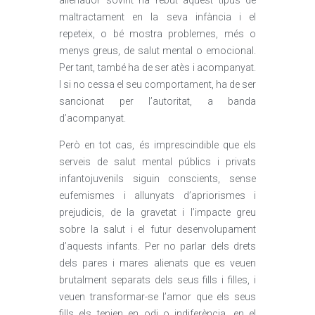
alienador sovint ha rebut aquest tipus de
maltractament en la seva infància i el
repeteix, o bé mostra problemes, més o
menys greus, de salut mental o emocional.
Per tant, també ha de ser atès i acompanyat.
I si no cessa el seu comportament, ha de ser
sancionat per l’autoritat, a banda
d’acompanyat.
Però en tot cas, és imprescindible que els
serveis de salut mental públics i privats
infantojuvenils siguin conscients, sense
eufemismes i allunyats d’apriorismes i
prejudicis, de la gravetat i l’impacte greu
sobre la salut i el futur desenvolupament
d’aquests infants. Per no parlar dels drets
dels pares i mares alienats que es veuen
brutalment separats dels seus fills i filles, i
veuen transformar-se l’amor que els seus
fills els tenien en odi o indiferència, en el