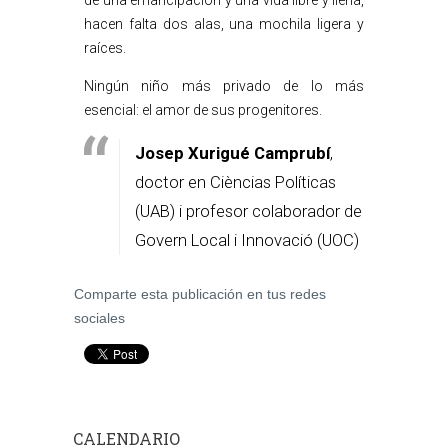
de una emancipación y una vida libre y llena,
hacen falta dos alas, una mochila ligera y
raíces.
Ningún niño más privado de lo más
esencial: el amor de sus progenitores.
Josep Xurigué Camprubí
,
doctor en Cièncias Políticas
(UAB) i profesor colaborador de
Govern Local i Innovació (UOC)
Comparte esta publicación en tus redes
sociales
CALENDARIO