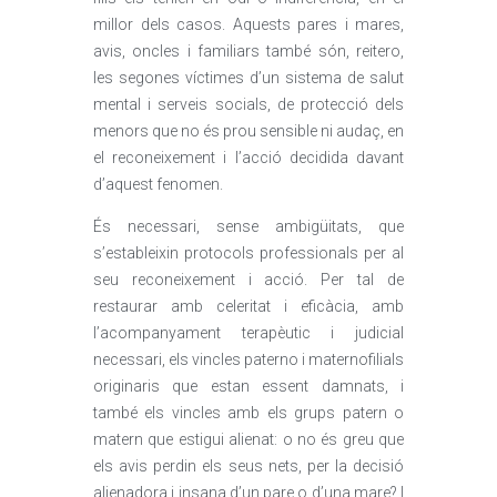
millor dels casos. Aquests pares i mares,
avis, oncles i familiars també són, reitero,
les segones víctimes d’un sistema de salut
mental i serveis socials, de protecció dels
menors que no és prou sensible ni audaç, en
el reconeixement i l’acció decidida davant
d’aquest fenomen.
És necessari, sense ambigüitats, que
s’estableixin protocols professionals per al
seu reconeixement i acció. Per tal de
restaurar amb celeritat i eficàcia, amb
l’acompanyament terapèutic i judicial
necessari, els vincles paterno i maternofilials
originaris que estan essent damnats, i
també els vincles amb els grups patern o
matern que estigui alienat: o no és greu que
els avis perdin els seus nets, per la decisió
alienadora i insana d’un pare o d’una mare? I