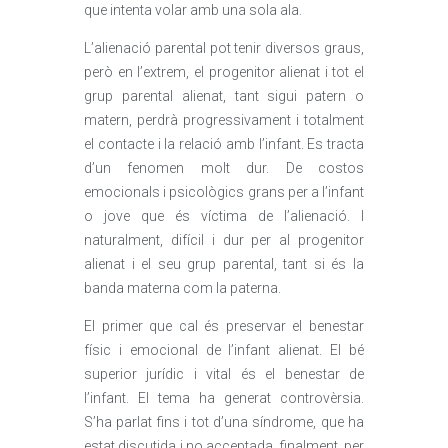
que intenta volar amb una sola ala.
L’alienació parental pot tenir diversos graus,
però en l’extrem, el progenitor alienat i tot el
grup parental alienat, tant sigui patern o
matern, perdrà progressivament i totalment
el contacte i la relació amb l’infant. Es tracta
d’un fenomen molt dur. De costos
emocionals i psicològics grans per a l’infant
o jove que és víctima de l’alienació. I
naturalment, difícil i dur per al progenitor
alienat i el seu grup parental, tant si és la
banda materna com la paterna.
El primer que cal és preservar el benestar
físic i emocional de l’infant alienat. El bé
superior jurídic i vital és el benestar de
l’infant. El tema ha generat controvèrsia.
S’ha parlat fins i tot d’una síndrome, que ha
estat discutida i no acceptada, finalment, per