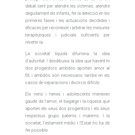
debat serè per atendre les víctimes, atendre
degudament els infants, fer la detecció en les
primeres fases i les actuacions decidides i
eficaces per reconèixer i arbitrar les mesures
terapèutiques i judicials suficients per
revertir-la.
La societat líquida difumina la idea
d’autoritat. I desdibuixa la idea que havent-hi
dos progenitors ambdós aporten amor al
fill, i ambdós són necessaris, també en els
casos de separacions i divorcis difícils.
Els nens i nenes i adolescents mereixen
gaudir de l’amor, el bagatge i la riquesa que
aporten els seus dos progenitors i els seus
respectius grups paterns i materns. I la
societat, l’estament mèdic i l’Estat ho ha de
fer possible.