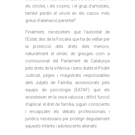
els oncles, i els cosins, i el grup d’amistats,
també perdin el vincle en els casos més
greus d’alienació parental?
Finalment, necessitem que l’autoritat de
l’Estat, des de la Fiscalia que ha de vetllar per
la protecció dels drets dels menors,
naturalment el síndic de greuges com a
comissionat del Parlament de Catalunya
pels drets de la infància i sens dubte el Poder
Judicial, jutges i magistrats responsables
dels Jutjats de Família, assessorats pels
equips de psicologia (EATAF) que els
assisteixen en la seva valuosa i difícil funció
d’aplicar el dret de família, siguin conscients
i encapçalin els debats professionals i
jurídics necessaris per protegir degudament
aquests infants i adolescents alienats.