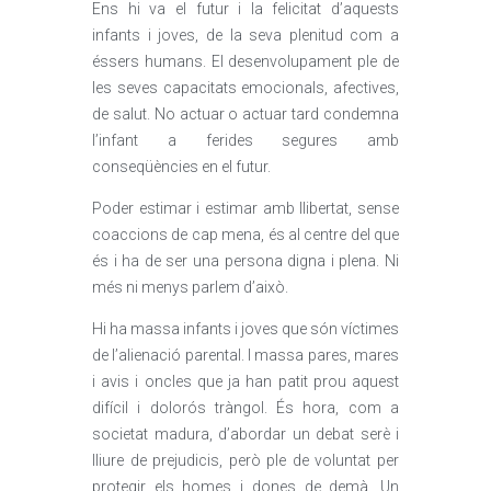
Ens hi va el futur i la felicitat d’aquests
infants i joves, de la seva plenitud com a
éssers humans. El desenvolupament ple de
les seves capacitats emocionals, afectives,
de salut. No actuar o actuar tard condemna
l’infant a ferides segures amb
conseqüències en el futur.
Poder estimar i estimar amb llibertat, sense
coaccions de cap mena, és al centre del que
és i ha de ser una persona digna i plena. Ni
més ni menys parlem d’això.
Hi ha massa infants i joves que són víctimes
de l’alienació parental. I massa pares, mares
i avis i oncles que ja han patit prou aquest
difícil i dolorós tràngol. És hora, com a
societat madura, d’abordar un debat serè i
lliure de prejudicis, però ple de voluntat per
protegir els homes i dones de demà. Un