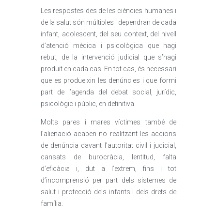
Les respostes des de les ciències humanes i
de la salut són múltiples i dependran de cada
infant, adolescent, del seu context, del nivell
d’atenció mèdica i psicològica que hagi
rebut, de la intervenció judicial que s’hagi
produït en cada cas. En tot cas, és necessari
que es produeixin les denúncies i que formi
part de l’agenda del debat social, jurídic,
psicològic i públic, en definitiva.
Molts pares i mares víctimes també de
l’alienació acaben no realitzant les accions
de denúncia davant l’autoritat civil i judicial,
cansats de burocràcia, lentitud, falta
d’eficàcia i, dut a l’extrem, fins i tot
d’incomprensió per part dels sistemes de
salut i protecció dels infants i dels drets de
família.