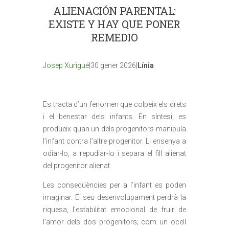
ALIENACIÓN PARENTAL:
EXISTE Y HAY QUE PONER
REMEDIO
Josep Xurigué
|30 gener 2026|
Línia
Es tracta d’un fenomen que colpeix els drets
i el benestar dels infants. En síntesi, es
produeix quan un dels progenitors manipula
l’infant contra l’altre progenitor. Li ensenya a
odiar-lo, a repudiar-lo i separa el fill alienat
del progenitor alienat.
Les conseqüències per a l’infant es poden
imaginar. El seu desenvolupament perdrà la
riquesa, l’estabilitat emocional de fruir de
l’amor dels dos progenitors; com un ocell