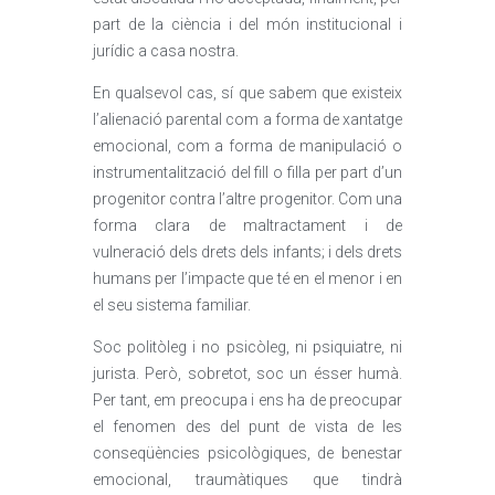
part de la ciència i del món institucional i
jurídic a casa nostra.
En qualsevol cas, sí que sabem que existeix
l’alienació parental com a forma de xantatge
emocional, com a forma de manipulació o
instrumentalització del fill o filla per part d’un
progenitor contra l’altre progenitor. Com una
forma clara de maltractament i de
vulneració dels drets dels infants; i dels drets
humans per l’impacte que té en el menor i en
el seu sistema familiar.
Soc politòleg i no psicòleg, ni psiquiatre, ni
jurista. Però, sobretot, soc un ésser humà.
Per tant, em preocupa i ens ha de preocupar
el fenomen des del punt de vista de les
conseqüències psicològiques, de benestar
emocional, traumàtiques que tindrà