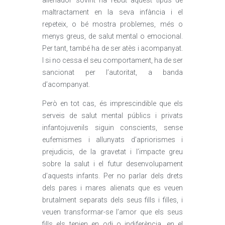
alienador sovint ha rebut aquest tipus de
maltractament en la seva infància i el
repeteix, o bé mostra problemes, més o
menys greus, de salut mental o emocional.
Per tant, també ha de ser atès i acompanyat.
I si no cessa el seu comportament, ha de ser
sancionat per l’autoritat, a banda
d’acompanyat.
Però en tot cas, és imprescindible que els
serveis de salut mental públics i privats
infantojuvenils siguin conscients, sense
eufemismes i allunyats d’apriorismes i
prejudicis, de la gravetat i l’impacte greu
sobre la salut i el futur desenvolupament
d’aquests infants. Per no parlar dels drets
dels pares i mares alienats que es veuen
brutalment separats dels seus fills i filles, i
veuen transformar-se l’amor que els seus
fills els tenien en odi o indiferència, en el