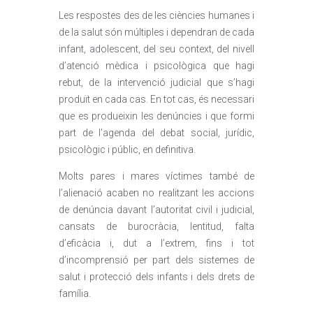
Les respostes des de les ciències humanes i
de la salut són múltiples i dependran de cada
infant, adolescent, del seu context, del nivell
d’atenció mèdica i psicològica que hagi
rebut, de la intervenció judicial que s’hagi
produït en cada cas. En tot cas, és necessari
que es produeixin les denúncies i que formi
part de l’agenda del debat social, jurídic,
psicològic i públic, en definitiva.
Molts pares i mares víctimes també de
l’alienació acaben no realitzant les accions
de denúncia davant l’autoritat civil i judicial,
cansats de burocràcia, lentitud, falta
d’eficàcia i, dut a l’extrem, fins i tot
d’incomprensió per part dels sistemes de
salut i protecció dels infants i dels drets de
família.