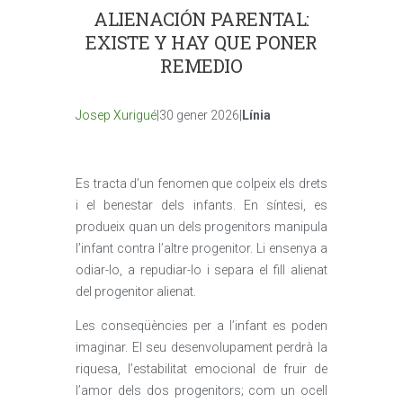
ALIENACIÓN PARENTAL:
EXISTE Y HAY QUE PONER
REMEDIO
Josep Xurigué
|30 gener 2026|
Línia
Es tracta d’un fenomen que colpeix els drets
i el benestar dels infants. En síntesi, es
produeix quan un dels progenitors manipula
l’infant contra l’altre progenitor. Li ensenya a
odiar-lo, a repudiar-lo i separa el fill alienat
del progenitor alienat.
Les conseqüències per a l’infant es poden
imaginar. El seu desenvolupament perdrà la
riquesa, l’estabilitat emocional de fruir de
l’amor dels dos progenitors; com un ocell