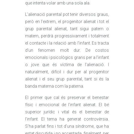
que intenta volar amb una sola ala.
L’alienació parental pot tenir diversos graus,
però en l’extrem, el progenitor alienat i tot el
grup parental alienat, tant sigui patern o
matern, perdrà progressivament i totalment
el contacte i la relació amb l’infant. Es tracta
d’un fenomen molt dur. De costos
emocionals i psicològics grans per a l’infant
o jove que és víctima de l’alienació. I
naturalment, difícil i dur per al progenitor
alienat i el seu grup parental, tant si és la
banda materna com la paterna.
El primer que cal és preservar el benestar
físic i emocional de l’infant alienat. El bé
superior jurídic i vital és el benestar de
l’infant. El tema ha generat controvèrsia.
S’ha parlat fins i tot d’una síndrome, que ha
estat discutida i no acceptada, finalment, per