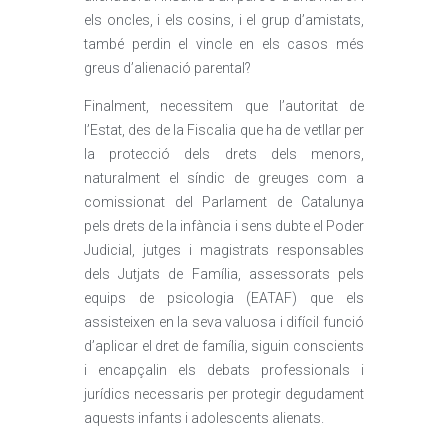
els oncles, i els cosins, i el grup d’amistats,
també perdin el vincle en els casos més
greus d’alienació parental?
Finalment, necessitem que l’autoritat de
l’Estat, des de la Fiscalia que ha de vetllar per
la protecció dels drets dels menors,
naturalment el síndic de greuges com a
comissionat del Parlament de Catalunya
pels drets de la infància i sens dubte el Poder
Judicial, jutges i magistrats responsables
dels Jutjats de Família, assessorats pels
equips de psicologia (EATAF) que els
assisteixen en la seva valuosa i difícil funció
d’aplicar el dret de família, siguin conscients
i encapçalin els debats professionals i
jurídics necessaris per protegir degudament
aquests infants i adolescents alienats.