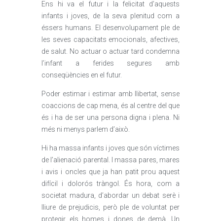
Ens hi va el futur i la felicitat d’aquests
infants i joves, de la seva plenitud com a
éssers humans. El desenvolupament ple de
les seves capacitats emocionals, afectives,
de salut. No actuar o actuar tard condemna
l’infant a ferides segures amb
conseqüències en el futur.
Poder estimar i estimar amb llibertat, sense
coaccions de cap mena, és al centre del que
és i ha de ser una persona digna i plena. Ni
més ni menys parlem d’això.
Hi ha massa infants i joves que són víctimes
de l’alienació parental. I massa pares, mares
i avis i oncles que ja han patit prou aquest
difícil i dolorós tràngol. És hora, com a
societat madura, d’abordar un debat serè i
lliure de prejudicis, però ple de voluntat per
protegir els homes i dones de demà. Un