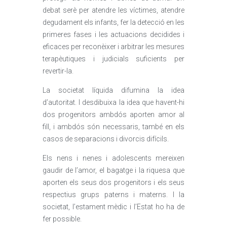
debat serè per atendre les víctimes, atendre
degudament els infants, fer la detecció en les
primeres fases i les actuacions decidides i
eficaces per reconèixer i arbitrar les mesures
terapèutiques i judicials suficients per
revertir-la.
La societat líquida difumina la idea
d’autoritat. I desdibuixa la idea que havent-hi
dos progenitors ambdós aporten amor al
fill, i ambdós són necessaris, també en els
casos de separacions i divorcis difícils.
Els nens i nenes i adolescents mereixen
gaudir de l’amor, el bagatge i la riquesa que
aporten els seus dos progenitors i els seus
respectius grups paterns i materns. I la
societat, l’estament mèdic i l’Estat ho ha de
fer possible.