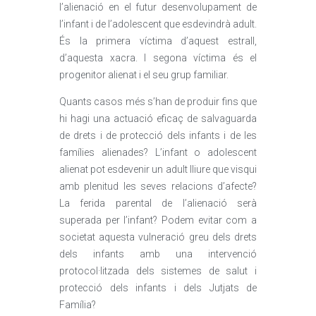
l’alienació en el futur desenvolupament de
l’infant i de l’adolescent que esdevindrà adult.
És la primera víctima d’aquest estrall,
d’aquesta xacra. I segona víctima és el
progenitor alienat i el seu grup familiar.
Quants casos més s’han de produir fins que
hi hagi una actuació eficaç de salvaguarda
de drets i de protecció dels infants i de les
famílies alienades? L’infant o adolescent
alienat pot esdevenir un adult lliure que visqui
amb plenitud les seves relacions d’afecte?
La ferida parental de l’alienació serà
superada per l’infant? Podem evitar com a
societat aquesta vulneració greu dels drets
dels infants amb una intervenció
protocol·litzada dels sistemes de salut i
protecció dels infants i dels Jutjats de
Família?