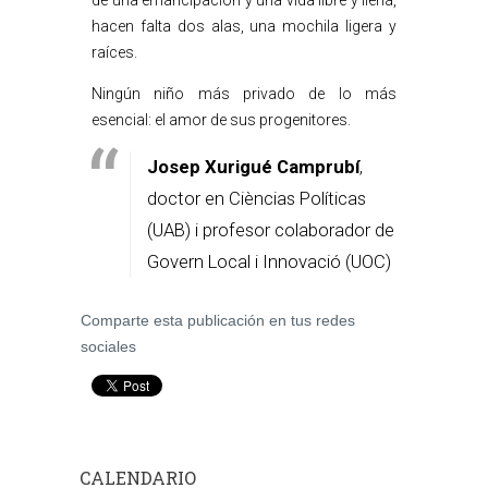
de una emancipación y una vida libre y llena,
hacen falta dos alas, una mochila ligera y
raíces.
Ningún niño más privado de lo más
esencial: el amor de sus progenitores.
Josep Xurigué Camprubí
,
doctor en Cièncias Políticas
(UAB) i profesor colaborador de
Govern Local i Innovació (UOC)
Comparte esta publicación en tus redes
sociales
CALENDARIO