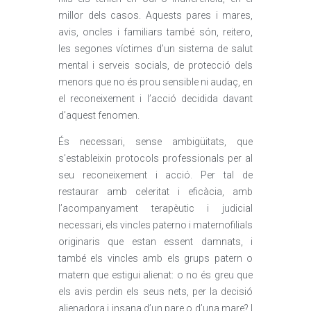
millor dels casos. Aquests pares i mares,
avis, oncles i familiars també són, reitero,
les segones víctimes d’un sistema de salut
mental i serveis socials, de protecció dels
menors que no és prou sensible ni audaç, en
el reconeixement i l’acció decidida davant
d’aquest fenomen.
És necessari, sense ambigüitats, que
s’estableixin protocols professionals per al
seu reconeixement i acció. Per tal de
restaurar amb celeritat i eficàcia, amb
l’acompanyament terapèutic i judicial
necessari, els vincles paterno i maternofilials
originaris que estan essent damnats, i
també els vincles amb els grups patern o
matern que estigui alienat: o no és greu que
els avis perdin els seus nets, per la decisió
alienadora i insana d’un pare o d’una mare? I