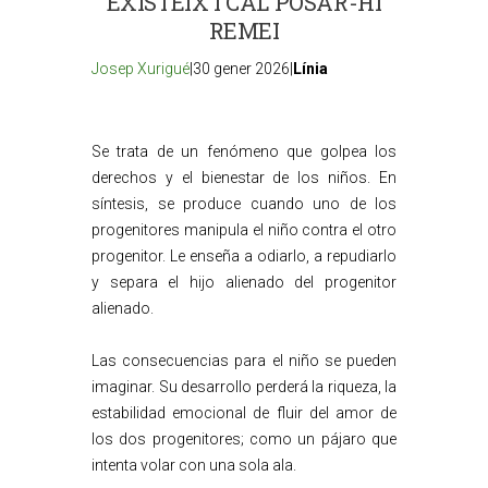
EXISTEIX I CAL POSAR-HI
REMEI
Josep Xurigué
|30 gener 2026|
Línia
Se trata de un fenómeno que golpea los
derechos y el bienestar de los niños. En
síntesis, se produce cuando uno de los
progenitores manipula el niño contra el otro
progenitor. Le enseña a odiarlo, a repudiarlo
y separa el hijo alienado del progenitor
alienado.
Las consecuencias para el niño se pueden
imaginar. Su desarrollo perderá la riqueza, la
estabilidad emocional de fluir del amor de
los dos progenitores; como un pájaro que
intenta volar con una sola ala.