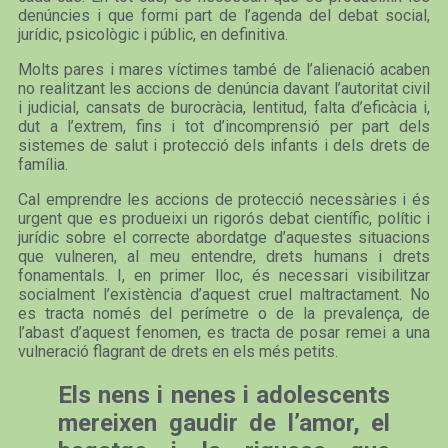
denúncies i que formi part de l’agenda del debat social,
jurídic, psicològic i públic, en definitiva.
Molts pares i mares víctimes també de l’alienació acaben
no realitzant les accions de denúncia davant l’autoritat civil
i judicial, cansats de burocràcia, lentitud, falta d’eficàcia i,
dut a l’extrem, fins i tot d’incomprensió per part dels
sistemes de salut i protecció dels infants i dels drets de
família.
Cal emprendre les accions de protecció necessàries i és
urgent que es produeixi un rigorós debat científic, polític i
jurídic sobre el correcte abordatge d’aquestes situacions
que vulneren, al meu entendre, drets humans i drets
fonamentals. I, en primer lloc, és necessari visibilitzar
socialment l’existència d’aquest cruel maltractament. No
es tracta només del perímetre o de la prevalença, de
l’abast d’aquest fenomen, es tracta de posar remei a una
vulneració flagrant de drets en els més petits.
Els nens i nenes i adolescents
mereixen gaudir de l’amor, el