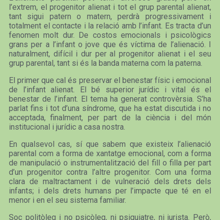
l’extrem, el progenitor alienat i tot el grup parental alienat,
tant sigui patern o matern, perdrà progressivament i
totalment el contacte i la relació amb l’infant. Es tracta d’un
fenomen molt dur. De costos emocionals i psicològics
grans per a l’infant o jove que és víctima de l’alienació. I
naturalment, difícil i dur per al progenitor alienat i el seu
grup parental, tant si és la banda materna com la paterna.
El primer que cal és preservar el benestar físic i emocional
de l’infant alienat. El bé superior jurídic i vital és el
benestar de l’infant. El tema ha generat controvèrsia. S’ha
parlat fins i tot d’una síndrome, que ha estat discutida i no
acceptada, finalment, per part de la ciència i del món
institucional i jurídic a casa nostra.
En qualsevol cas, sí que sabem que existeix l’alienació
parental com a forma de xantatge emocional, com a forma
de manipulació o instrumentalització del fill o filla per part
d’un progenitor contra l’altre progenitor. Com una forma
clara de maltractament i de vulneració dels drets dels
infants; i dels drets humans per l’impacte que té en el
menor i en el seu sistema familiar.
Soc politòleg i no psicòleg, ni psiquiatre, ni jurista. Però,