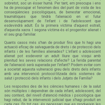
sobretot, soc un ésser humà. Per tant, em preocupa i ens
ha de preocupar el fenomen des del punt de vista de les
conseqüències psicològiques, de benestar emocional,
traumàtiques que tindrà l’alienació en el futur
desenvolupament de l’infant i de l’adolescent que
esdevindrà adult. És la primera víctima d’aquest estrall,
d’aquesta xacra. I segona víctima és el progenitor alienat i
el seu grup familiar.
Quants casos més s’han de produir fins que hi hagi una
actuació eficaç de salvaguarda de drets i de protecció dels
infants i de les famílies alienades? L’infant o adolescent
alienat pot esdevenir un adult lliure que visqui amb
plenitud les seves relacions d’afecte? La ferida parental
de l’alienació serà superada per l’infant? Podem evitar com
a societat aquesta vulneració greu dels drets dels infants
amb una intervenció protocol·litzada dels sistemes de
salut i protecció dels infants i dels Jutjats de Família?
Les respostes des de les ciències humanes i de la salut
són múltiples i dependran de cada infant, adolescent, del
seu context, del nivell d’atenció mèdica i psicològica que
hagi rebut, de la intervenció judicial que s’hagi produït en
cada cas. En tot cas, és necessari que es produeixin les