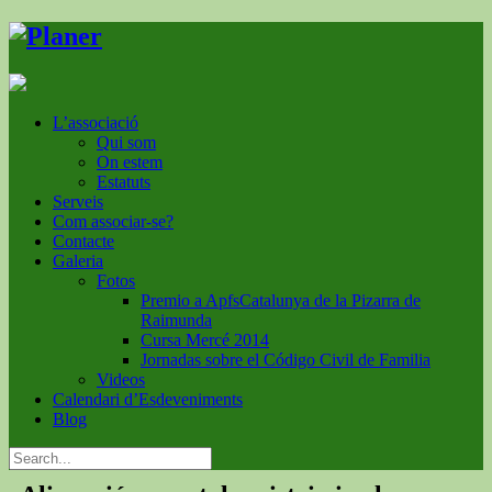
L’associació
Qui som
On estem
Estatuts
Serveis
Com associar-se?
Contacte
Galeria
Fotos
Premio a ApfsCatalunya de la Pizarra de
Raimunda
Cursa Mercé 2014
Jornadas sobre el Código Civil de Familia
Videos
Calendari d’Esdeveniments
Blog