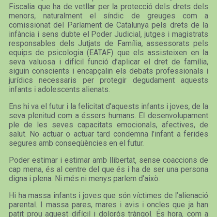
Fiscalia que ha de vetllar per la protecció dels drets dels
menors, naturalment el síndic de greuges com a
comissionat del Parlament de Catalunya pels drets de la
infància i sens dubte el Poder Judicial, jutges i magistrats
responsables dels Jutjats de Família, assessorats pels
equips de psicologia (EATAF) que els assisteixen en la
seva valuosa i difícil funció d’aplicar el dret de família,
siguin conscients i encapçalin els debats professionals i
jurídics necessaris per protegir degudament aquests
infants i adolescents alienats.
Ens hi va el futur i la felicitat d’aquests infants i joves, de la
seva plenitud com a éssers humans. El desenvolupament
ple de les seves capacitats emocionals, afectives, de
salut. No actuar o actuar tard condemna l’infant a ferides
segures amb conseqüències en el futur.
Poder estimar i estimar amb llibertat, sense coaccions de
cap mena, és al centre del que és i ha de ser una persona
digna i plena. Ni més ni menys parlem d’això.
Hi ha massa infants i joves que són víctimes de l’alienació
parental. I massa pares, mares i avis i oncles que ja han
patit prou aquest difícil i dolorós tràngol. És hora, com a