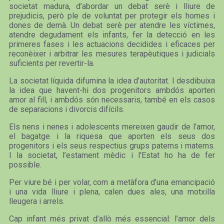
societat madura, d’abordar un debat serè i lliure de
prejudicis, però ple de voluntat per protegir els homes i
dones de demà. Un debat serè per atendre les víctimes,
atendre degudament els infants, fer la detecció en les
primeres fases i les actuacions decidides i eficaces per
reconèixer i arbitrar les mesures terapèutiques i judicials
suficients per revertir-la.
La societat líquida difumina la idea d’autoritat. I desdibuixa
la idea que havent-hi dos progenitors ambdós aporten
amor al fill, i ambdós són necessaris, també en els casos
de separacions i divorcis difícils.
Els nens i nenes i adolescents mereixen gaudir de l’amor,
el bagatge i la riquesa que aporten els seus dos
progenitors i els seus respectius grups paterns i materns.
I la societat, l’estament mèdic i l’Estat ho ha de fer
possible.
Per viure bé i per volar, com a metàfora d’una emancipació
i una vida lliure i plena, calen dues ales, una motxilla
lleugera i arrels.
Cap infant més privat d’allò més essencial: l’amor dels