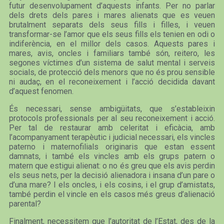
futur desenvolupament d’aquests infants. Per no parlar
dels drets dels pares i mares alienats que es veuen
brutalment separats dels seus fills i filles, i veuen
transformar-se l’amor que els seus fills els tenien en odi o
indiferència, en el millor dels casos. Aquests pares i
mares, avis, oncles i familiars també són, reitero, les
segones víctimes d’un sistema de salut mental i serveis
socials, de protecció dels menors que no és prou sensible
ni audaç, en el reconeixement i l’acció decidida davant
d’aquest fenomen.
És necessari, sense ambigüitats, que s’estableixin
protocols professionals per al seu reconeixement i acció.
Per tal de restaurar amb celeritat i eficàcia, amb
l’acompanyament terapèutic i judicial necessari, els vincles
paterno i maternofilials originaris que estan essent
damnats, i també els vincles amb els grups patern o
matern que estigui alienat: o no és greu que els avis perdin
els seus nets, per la decisió alienadora i insana d’un pare o
d’una mare? I els oncles, i els cosins, i el grup d’amistats,
també perdin el vincle en els casos més greus d’alienació
parental?
Finalment, necessitem que l’autoritat de l’Estat, des de la