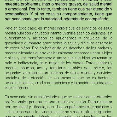
muestra problemas, más o menos graves, de salud mental
o emocional. Por lo tanto, también tiene que ser atendido y
acompañado. Y si no cesa su comportamiento, tiene que
ser sancionado por la autoridad, además de acompañado.
Pero en todo caso, es imprescindible que los servicios de salud
mental públicos y privados infantojuveniles sean conscientes, sin
eufemismos y alejados de apriorismos y prejuicios, de la
gravedad y el impacto grave sobre la salud y el futuro desarrollo
de estos niños. Por no hablar de los derechos de los padres y
madres alienados que se ven brutalmente separados de sus hijos
e hijas, y ven transformarse el amor que sus hijos les tenían en
odio o indiferencia, en el mejor de los casos. Estos padres y
madres, abuelos, tíos y familiares también son, reitero, las
segundas víctimas de un sistema de salud mental y servicios
sociales, de protección de los menores que no es bastante
sensible ni audaz, en el reconocimiento y la acción decidida ante
este fenómeno.
Es necesario, sin ambigüedades, que se establezcan protocolos
profesionales para su reconocimiento y acción. Para restaurar
con celeridad y eficacia, con el acompañamiento terapéutico y
judicial necesario, los vínculos paterno y maternofilial originarios
que están siendo dañados, y también los vínculos con los