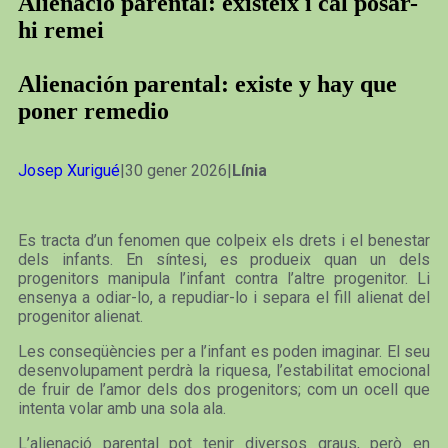
Alienació parental: existeix i cal posar-
hi remei
Alienación parental: existe y hay que
poner remedio
Josep Xurigué
|30 gener 2026|
Línia
Es tracta d’un fenomen que colpeix els drets i el benestar
dels infants. En síntesi, es produeix quan un dels
progenitors manipula l’infant contra l’altre progenitor. Li
ensenya a odiar-lo, a repudiar-lo i separa el fill alienat del
progenitor alienat.
Les conseqüències per a l’infant es poden imaginar. El seu
desenvolupament perdrà la riquesa, l’estabilitat emocional
de fruir de l’amor dels dos progenitors; com un ocell que
intenta volar amb una sola ala.
L’alienació parental pot tenir diversos graus, però en