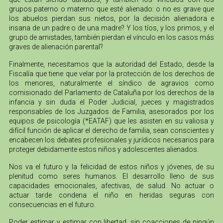
grupos paterno o materno que esté alienado: o no es grave que
los abuelos pierdan sus nietos, por la decisión alienadora e
insana de un padre o de una madre? Y los tíos, y los primos, y el
grupo de amistades, también pierdan el vínculo en los casos más
graves de alienación parental?
Finalmente, necesitamos que la autoridad del Estado, desde la
Fiscalía que tiene que velar por la protección de los derechos de
los menores, naturalmente el síndico de agravios como
comisionado del Parlamento de Cataluña por los derechos de la
infancia y sin duda el Poder Judicial, jueces y magistrados
responsables de los Juzgados de Familia, asesorados por los
equipos de psicología (*EATAF) que les asisten en su valiosa y
difícil función de aplicar el derecho de familia, sean conscientes y
encabecen los debates profesionales y jurídicos necesarios para
proteger debidamente estos niños y adolescentes alienados.
Nos va el futuro y la felicidad de estos niños y jóvenes, de su
plenitud como seres humanos. El desarrollo lleno de sus
capacidades emocionales, afectivas, de salud. No actuar o
actuar tarde condena el niño en heridas seguras con
consecuencias en el futuro.
Poder estimar y estimar con libertad, sin coacciones de ningún