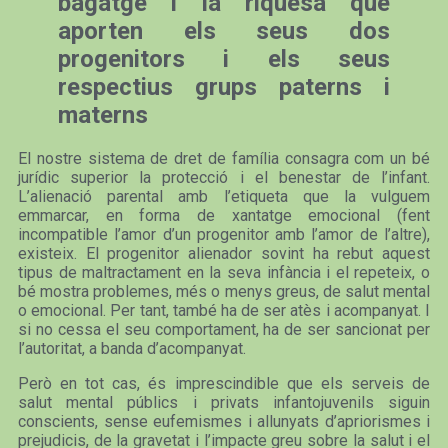
bagatge i la riquesa que
aporten els seus dos
progenitors i els seus
respectius grups paterns i
materns
El nostre sistema de dret de família consagra com un bé
jurídic superior la protecció i el benestar de l’infant.
L’alienació parental amb l’etiqueta que la vulguem
emmarcar, en forma de xantatge emocional (fent
incompatible l’amor d’un progenitor amb l’amor de l’altre),
existeix. El progenitor alienador sovint ha rebut aquest
tipus de maltractament en la seva infància i el repeteix, o
bé mostra problemes, més o menys greus, de salut mental
o emocional. Per tant, també ha de ser atès i acompanyat. I
si no cessa el seu comportament, ha de ser sancionat per
l’autoritat, a banda d’acompanyat.
Però en tot cas, és imprescindible que els serveis de
salut mental públics i privats infantojuvenils siguin
conscients, sense eufemismes i allunyats d’apriorismes i
prejudicis, de la gravetat i l’impacte greu sobre la salut i el