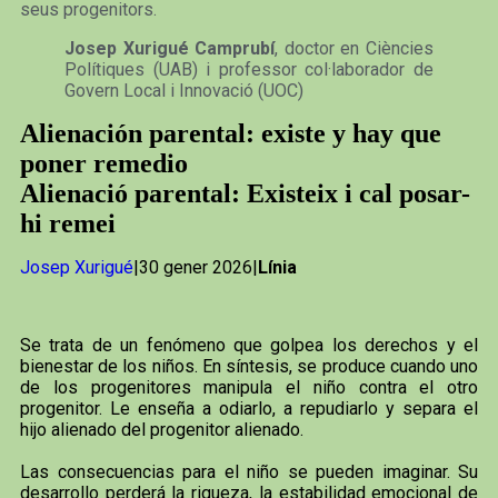
seus progenitors.
Josep Xurigué Camprubí
, doctor en Ciències
Polítiques (UAB) i professor col·laborador de
Govern Local i Innovació (UOC)
Alienación parental: existe y hay que
poner remedio
Alienació parental: Existeix i cal posar-
hi remei
Josep Xurigué
|30 gener 2026|
Línia
Se trata de un fenómeno que golpea los derechos y el
bienestar de los niños. En síntesis, se produce cuando uno
de los progenitores manipula el niño contra el otro
progenitor. Le enseña a odiarlo, a repudiarlo y separa el
hijo alienado del progenitor alienado.
Las consecuencias para el niño se pueden imaginar. Su
desarrollo perderá la riqueza, la estabilidad emocional de