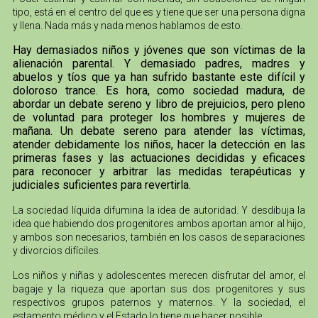
tipo, está en el centro del que es y tiene que ser una persona digna
y llena. Nada más y nada menos hablamos de esto.
Hay demasiados niños y jóvenes que son víctimas de la
alienación parental. Y demasiado padres, madres y
abuelos y tíos que ya han sufrido bastante este difícil y
doloroso trance. Es hora, como sociedad madura, de
abordar un debate sereno y libro de prejuicios, pero pleno
de voluntad para proteger los hombres y mujeres de
mañana. Un debate sereno para atender las víctimas,
atender debidamente los niños, hacer la detección en las
primeras fases y las actuaciones decididas y eficaces
para reconocer y arbitrar las medidas terapéuticas y
judiciales suficientes para revertirla.
La sociedad líquida difumina la idea de autoridad. Y desdibuja la
idea que habiendo dos progenitores ambos aportan amor al hijo,
y ambos son necesarios, también en los casos de separaciones
y divorcios difíciles.
Los niños y niñas y adolescentes merecen disfrutar del amor, el
bagaje y la riqueza que aportan sus dos progenitores y sus
respectivos grupos paternos y maternos. Y la sociedad, el
estamento médico y el Estado lo tiene que hacer posible.