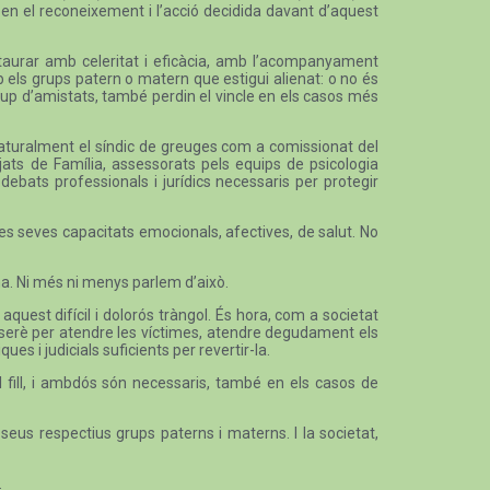
 en el reconeixement i l’acció decidida davant d’aquest
estaurar amb celeritat i eficàcia, amb l’acompanyament
mb els grups patern o matern que estigui alienat: o no és
l grup d’amistats, també perdin el vincle en els casos més
, naturalment el síndic de greuges com a comissionat del
jats de Família, assessorats pels equips de psicologia
 debats professionals i jurídics necessaris per protegir
les seves capacitats emocionals, afectives, de salut. No
na. Ni més ni menys parlem d’això.
aquest difícil i dolorós tràngol. És hora, com a societat
t serè per atendre les víctimes, atendre degudament els
es i judicials suficients per revertir-la.
l fill, i ambdós són necessaris, també en els casos de
seus respectius grups paterns i materns. I la societat,
.