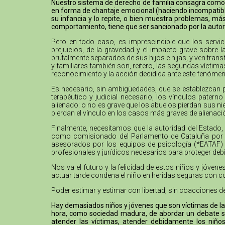
Nuestro sistema de derecho de familia consagra como un
en forma de chantaje emocional (haciendo incompatible 
su infancia y lo repite, o bien muestra problemas, m
comportamiento, tiene que ser sancionado por la aut
Pero en todo caso, es imprescindible que los servi
prejuicios, de la gravedad y el impacto grave sobre 
brutalmente separados de sus hijos e hijas, y ven trans
y familiares también son, reitero, las segundas víctim
reconocimiento y la acción decidida ante este fenómen
Es necesario, sin ambigüedades, que se establezcan 
terapéutico y judicial necesario, los vínculos pater
alienado: o no es grave que los abuelos pierdan sus nie
pierdan el vínculo en los casos más graves de alienaci
Finalmente, necesitamos que la autoridad del Estado, 
como comisionado del Parlamento de Cataluña por lo
asesorados por los equipos de psicología (*EATAF) qu
profesionales y jurídicos necesarios para proteger de
Nos va el futuro y la felicidad de estos niños y jóve
actuar tarde condena el niño en heridas seguras con c
Poder estimar y estimar con libertad, sin coacciones d
Hay demasiados niños y jóvenes que son víctimas de la 
hora, como sociedad madura, de abordar un debate se
atender las víctimas, atender debidamente los niños