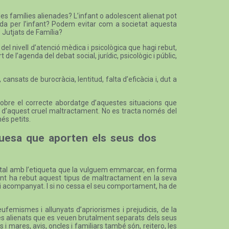
les famílies alienades? L’infant o adolescent alienat pot
rada per l’infant? Podem evitar com a societat aquesta
s Jutjats de Família?
el nivell d’atenció mèdica i psicològica que hagi rebut,
de l’agenda del debat social, jurídic, psicològic i públic,
cansats de burocràcia, lentitud, falta d’eficàcia i, dut a
c sobre el correcte abordatge d’aquestes situacions que
cia d’aquest cruel maltractament. No es tracta només del
és petits.
iquesa que aporten els seus dos
arental amb l’etiqueta que la vulguem emmarcar, en forma
ovint ha rebut aquest tipus de maltractament en la seva
 i acompanyat. I si no cessa el seu comportament, ha de
eufemismes i allunyats d’apriorismes i prejudicis, de la
ares alienats que es veuen brutalment separats dels seus
es i mares, avis, oncles i familiars també són, reitero, les