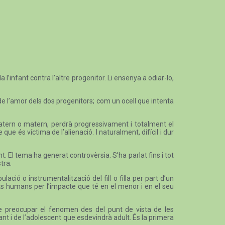
l’infant contra l’altre progenitor. Li ensenya a odiar-lo,
de l’amor dels dos progenitors; com un ocell que intenta
i patern o matern, perdrà progressivament i totalment el
ue és víctima de l’alienació. I naturalment, difícil i dur
ant. El tema ha generat controvèrsia. S’ha parlat fins i tot
tra.
ió o instrumentalització del fill o filla per part d’un
ets humans per l’impacte que té en el menor i en el seu
 de preocupar el fenomen des del punt de vista de les
t i de l’adolescent que esdevindrà adult. És la primera