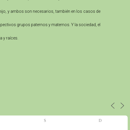
 hijo, y ambos son necesarios, también en los casos de
spectivos grupos paternos y maternos. Y la sociedad, el
a y raíces.
S
D