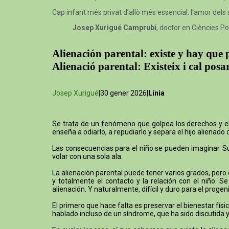
Cap infant més privat d’allò més essencial: l’amor dels
Josep Xurigué Camprubí
, doctor en Ciències Po
Alienación parental: existe y hay que
Alienació parental: Existeix i cal posa
Josep Xurigué
|30 gener 2026|
Línia
Se trata de un fenómeno que golpea los derechos y el b
enseña a odiarlo, a repudiarlo y separa el hijo alienado 
Las consecuencias para el niño se pueden imaginar. Su 
volar con una sola ala.
La alienación parental puede tener varios grados, pero
y totalmente el contacto y la relación con el niño. 
alienación. Y naturalmente, difícil y duro para el proge
El primero que hace falta es preservar el bienestar físic
hablado incluso de un síndrome, que ha sido discutida y 