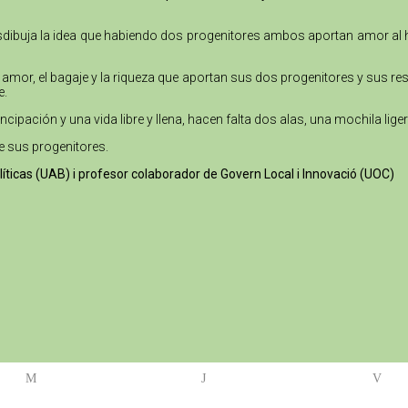
desdibuja la idea que habiendo dos progenitores ambos aportan amor al
 amor, el bagaje y la riqueza que aportan sus dos progenitores y sus re
e.
ipación y una vida libre y llena, hacen falta dos alas, una mochila liger
e sus progenitores.
olíticas (UAB) i profesor colaborador de Govern Local i Innovació (UOC)
M
J
V