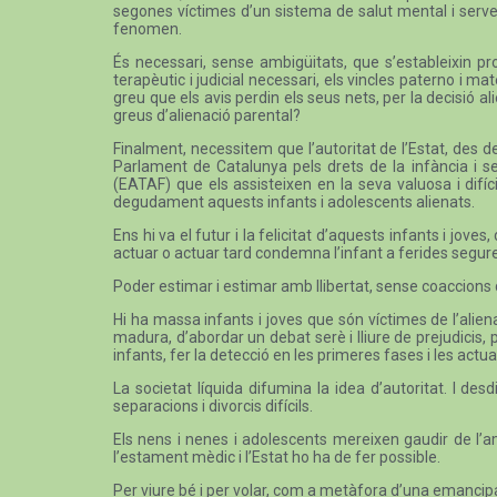
segones víctimes d’un sistema de salut mental i servei
fenomen.
És necessari, sense ambigüitats, que s’estableixin pr
terapèutic i judicial necessari, els vincles paterno i m
greu que els avis perdin els seus nets, per la decisió al
greus d’alienació parental?
Finalment, necessitem que l’autoritat de l’Estat, des d
Parlament de Catalunya pels drets de la infància i se
(EATAF) que els assisteixen en la seva valuosa i difíci
degudament aquests infants i adolescents alienats.
Ens hi va el futur i la felicitat d’aquests infants i j
actuar o actuar tard condemna l’infant a ferides segur
Poder estimar i estimar amb llibertat, sense coaccions 
Hi ha massa infants i joves que són víctimes de l’aliena
madura, d’abordar un debat serè i lliure de prejudicis
infants, fer la detecció en les primeres fases i les actua
La societat líquida difumina la idea d’autoritat. I d
separacions i divorcis difícils.
Els nens i nenes i adolescents mereixen gaudir de l’am
l’estament mèdic i l’Estat ho ha de fer possible.
Per viure bé i per volar, com a metàfora d’una emancipació