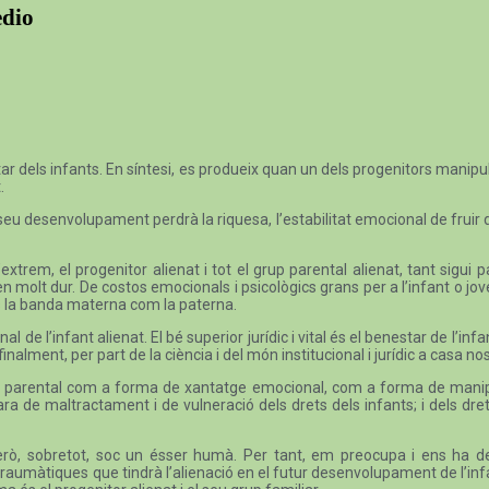
edio
r dels infants. En síntesi, es produeix quan un dels progenitors manipula 
.
seu desenvolupament perdrà la riquesa, l’estabilitat emocional de fruir 
l’extrem, el progenitor alienat i tot el grup parental alienat, tant sigu
n molt dur. De costos emocionals i psicològics grans per a l’infant o jove q
 és la banda materna com la paterna.
l de l’infant alienat. El bé superior jurídic i vital és el benestar de l’inf
alment, per part de la ciència i del món institucional i jurídic a casa nos
ó parental com a forma de xantatge emocional, com a forma de manipulac
ara de maltractament i de vulneració dels drets dels infants; i dels dr
ta. Però, sobretot, soc un ésser humà. Per tant, em preocupa i ens ha
aumàtiques que tindrà l’alienació en el futur desenvolupament de l’infan