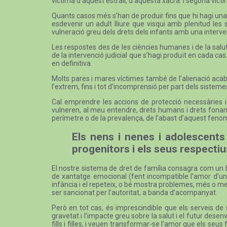
víctima d’aquest estrall, d’aquesta xacra. I segona víctim
Quants casos més s’han de produir fins que hi hagi una a
esdevenir un adult lliure que visqui amb plenitud les
vulneració greu dels drets dels infants amb una intervenc
Les respostes des de les ciències humanes i de la salut
de la intervenció judicial que s’hagi produït en cada cas.
en definitiva.
Molts pares i mares víctimes també de l’alienació acaben 
l’extrem, fins i tot d’incomprensió per part dels sistemes
Cal emprendre les accions de protecció necessàries i é
vulneren, al meu entendre, drets humans i drets fonamen
perímetre o de la prevalença, de l’abast d’aquest fenom
Els nens i nenes i adolescents
progenitors i els seus respecti
El nostre sistema de dret de família consagra com un bé
de xantatge emocional (fent incompatible l’amor d’un p
infància i el repeteix, o bé mostra problemes, més o m
ser sancionat per l’autoritat, a banda d’acompanyat.
Però en tot cas, és imprescindible que els serveis de s
gravetat i l’impacte greu sobre la salut i el futur des
fills i filles, i veuen transformar-se l’amor que els seus 