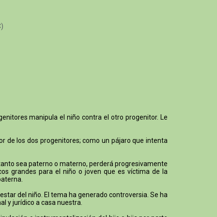
C)
enitores manipula el niño contra el otro progenitor. Le
mor de los dos progenitores; como un pájaro que intenta
o, tanto sea paterno o materno, perderá progresivamente
cos grandes para el niño o joven que es víctima de la
paterna.
ienestar del niño. El tema ha generado controversia. Se ha
l y jurídico a casa nuestra.