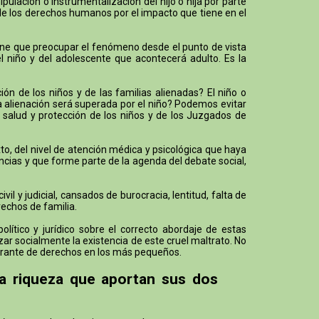
lación o instrumentalización del hijo o hija por parte
 de los derechos humanos por el impacto que tiene en el
 tiene que preocupar el fenómeno desde el punto de vista
el niño y del adolescente que acontecerá adulto. Es la
n de los niños y de las familias alienadas? El niño o
la alienación será superada por el niño? Podemos evitar
 salud y protección de los niños y de los Juzgados de
o, del nivel de atención médica y psicológica que haya
ncias y que forme parte de la agenda del debate social,
 y judicial, cansados de burocracia, lentitud, falta de
rechos de familia.
ítico y jurídico sobre el correcto abordaje de estas
ar socialmente la existencia de este cruel maltrato. No
lagrante de derechos en los más pequeños.
la riqueza que aportan sus dos