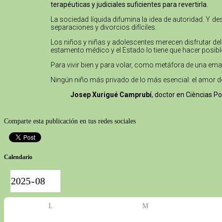
terapéuticas y judiciales suficientes para revertirla.
La sociedad líquida difumina la idea de autoridad. Y 
separaciones y divorcios difíciles.
Los niños y niñas y adolescentes merecen disfrutar del
estamento médico y el Estado lo tiene que hacer posibl
Para vivir bien y para volar, como metáfora de una emanc
Ningún niño más privado de lo más esencial: el amor d
Josep Xurigué Camprubí
, doctor en Cièncias P
Comparte esta publicación en tus redes sociales
Calendario
L
M