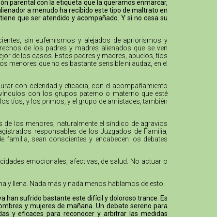
ción parental con la etiqueta que la queramos enmarcar,
alienador a menudo ha recibido este tipo de maltrato en
 tiene que ser atendido y acompañado. Y si no cesa su
cientes, sin eufemismos y alejados de apriorismos y
 derechos de los padres y madres alienados que se ven
mejor de los casos. Estos padres y madres, abuelos, tíos
los menores que no es bastante sensible ni audaz, en el
urar con celeridad y eficacia, con el acompañamiento
os vínculos con los grupos paterno o materno que esté
los tíos, y los primos, y el grupo de amistades, también
os de los menores, naturalmente el síndico de agravios
agistrados responsables de los Juzgados de Familia,
 de familia, sean conscientes y encabecen los debates
acidades emocionales, afectivas, de salud. No actuar o
digna y llena. Nada más y nada menos hablamos de esto.
han sufrido bastante este difícil y doloroso trance. Es
s hombres y mujeres de mañana. Un debate sereno para
das y eficaces para reconocer y arbitrar las medidas