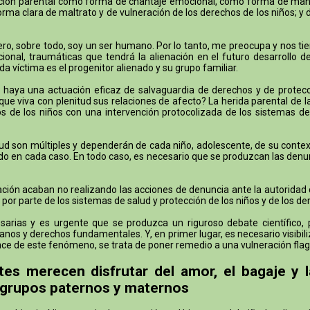
ación parental como forma de chantaje emocional, como forma de manipu
orma clara de maltrato y de vulneración de los derechos de los niños; y
a. Pero, sobre todo, soy un ser humano. Por lo tanto, me preocupa y nos
onal, traumáticas que tendrá la alienación en el futuro desarrollo d
a víctima es el progenitor alienado y su grupo familiar.
aya una actuación eficaz de salvaguardia de derechos y de protecció
ue viva con plenitud sus relaciones de afecto? La herida parental de 
 de los niños con una intervención protocolizada de los sistemas de
ud son múltiples y dependerán de cada niño, adolescente, de su context
ucido en cada caso. En todo caso, es necesario que se produzcan las denu
ón acaban no realizando las acciones de denuncia ante la autoridad civil
 por parte de los sistemas de salud y protección de los niños y de los de
rias y es urgente que se produzca un riguroso debate científico, pol
nos y derechos fundamentales. Y, en primer lugar, es necesario visibiliz
lcance de este fenómeno, se trata de poner remedio a una vulneración f
tes merecen disfrutar del amor, el bagaje y 
 grupos paternos y maternos