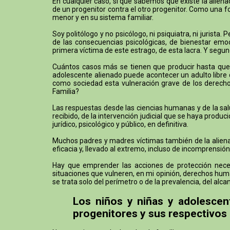
En cualquier caso, sí que sabemos que existe la alien
de un progenitor contra el otro progenitor. Como una f
menor y en su sistema familiar.
Soy politólogo y no psicólogo, ni psiquiatra, ni jurist
de las consecuencias psicológicas, de bienestar emoci
primera víctima de este estrago, de esta lacra. Y segund
Cuántos casos más se tienen que producir hasta que h
adolescente alienado puede acontecer un adulto libre q
como sociedad esta vulneración grave de los derechos
Familia?
Las respuestas desde las ciencias humanas y de la sal
recibido, de la intervención judicial que se haya prod
jurídico, psicológico y público, en definitiva.
Muchos padres y madres víctimas también de la alienaci
eficacia y, llevado al extremo, incluso de incomprensión
Hay que emprender las acciones de protección necesa
situaciones que vulneren, en mi opinión, derechos huma
se trata solo del perímetro o de la prevalencia, del a
Los niños y niñas y adolescen
progenitores y sus respectivos