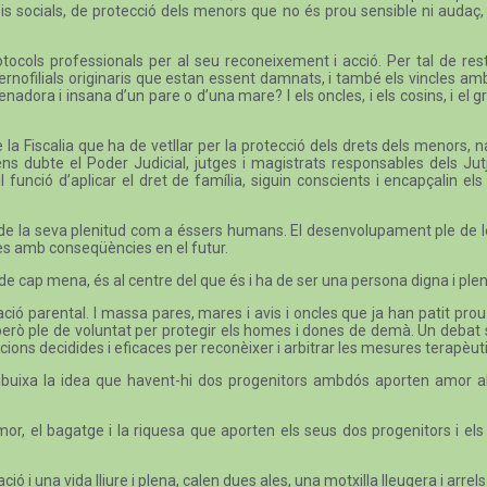
s socials, de protecció dels menors que no és prou sensible ni audaç,
otocols professionals per al seu reconeixement i acció. Per tal de r
aternofilials originaris que estan essent damnats, i també els vincles a
ienadora i insana d’un pare o d’una mare? I els oncles, i els cosins, i e
e la Fiscalia que ha de vetllar per la protecció dels drets dels menors
ns dubte el Poder Judicial, jutges i magistrats responsables dels Jut
l funció d’aplicar el dret de família, siguin conscients i encapçalin els
oves, de la seva plenitud com a éssers humans. El desenvolupament ple de 
es amb conseqüències en el futur.
de cap mena, és al centre del que és i ha de ser una persona digna i ple
ció parental. I massa pares, mares i avis i oncles que ja han patit prou 
, però ple de voluntat per protegir els homes i dones de demà. Un deba
cions decidides i eficaces per reconèixer i arbitrar les mesures terapèutiqu
esdibuixa la idea que havent-hi dos progenitors ambdós aporten amor a
or, el bagatge i la riquesa que aporten els seus dos progenitors i els 
 i una vida lliure i plena, calen dues ales, una motxilla lleugera i arrels