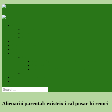
L’associació
Qui som
On estem
Estatuts
Serveis
Com associar-se?
Contacte
Galeria
Fotos
Premio a ApfsCatalunya de la Pizarra de Raimunda
Cursa Mercé 2014
Jornadas sobre el Código Civil de Familia
Videos
Calendari d’Esdeveniments
Blog
Alienació parental: existeix i cal posar-hi remei