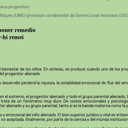
 seus progenitors.
lítiques (UAB) i professor col·laborador de Govern Local i Innovació (UO
 poner remedio
r-hi remei
ienestar de los niños. En síntesis, se produce cuando uno de los prog
del progenitor alienado.
desarrollo perderá la riqueza, la estabilidad emocional de fluir del a
 en el extremo, el progenitor alienado y todo el grupo parental alienad
Se trata de un fenómeno muy duro. De costes emocionales y psicológi
nitor alienado y su grupo parental, tanto si es la banda materna como la 
o y emocional del niño alienado. El bien superior jurídico y vital es el b
no aceptada, finalmente, por parte de la ciencia y del mundo instituciona