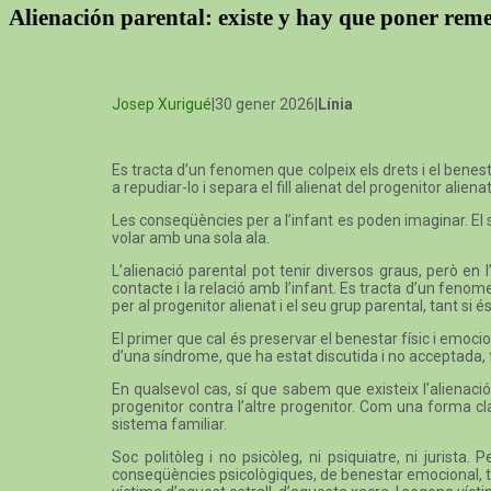
Alienación parental: existe y hay que poner rem
Josep Xurigué
|30 gener 2026|
Línia
Es tracta d’un fenomen que colpeix els drets i el benesta
a repudiar-lo i separa el fill alienat del progenitor alienat
Les conseqüències per a l’infant es poden imaginar. El 
volar amb una sola ala.
L’alienació parental pot tenir diversos graus, però en 
contacte i la relació amb l’infant. Es tracta d’un fenome
per al progenitor alienat i el seu grup parental, tant si
El primer que cal és preservar el benestar físic i emociona
d’una síndrome, que ha estat discutida i no acceptada, fin
En qualsevol cas, sí que sabem que existeix l’alienaci
progenitor contra l’altre progenitor. Com una forma cl
sistema familiar.
Soc politòleg i no psicòleg, ni psiquiatre, ni juris
conseqüències psicològiques, de benestar emocional, tr