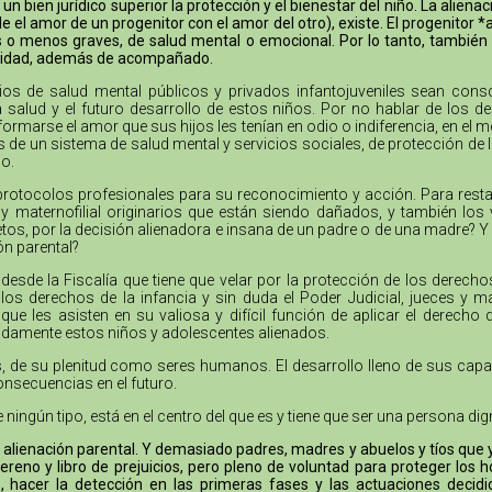
 bien jurídico superior la protección y el bienestar del niño. La aliena
el amor de un progenitor con el amor del otro), existe. El progenitor *
ás o menos graves, de salud mental o emocional. Por lo tanto, también
oridad, además de acompañado.
cios de salud mental públicos y privados infantojuveniles sean cons
la salud y el futuro desarrollo de estos niños. Por no hablar de los
formarse el amor que sus hijos les tenían en odio o indiferencia, en el 
as de un sistema de salud mental y servicios sociales, de protección de 
o.
protocolos profesionales para su reconocimiento y acción. Para resta
no y maternofilial originarios que están siendo dañados, y también l
tos, por la decisión alienadora e insana de un padre o de una madre? Y 
ón parental?
desde la Fiscalía que tiene que velar por la protección de los derech
s derechos de la infancia y sin duda el Poder Judicial, jueces y m
e les asisten en su valiosa y difícil función de aplicar el derecho
bidamente estos niños y adolescentes alienados.
nes, de su plenitud como seres humanos. El desarrollo lleno de sus cap
onsecuencias en el futuro.
e ningún tipo, está en el centro del que es y tiene que ser una persona 
alienación parental. Y demasiado padres, madres y abuelos y tíos que ya 
reno y libro de prejuicios, pero pleno de voluntad para proteger lo
, hacer la detección en las primeras fases y las actuaciones decidi