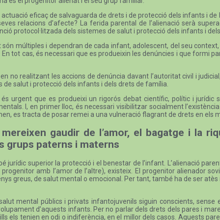
a és el progenitor alienat i el seu grup familiar.
ctuació eficaç de salvaguarda de drets i de protecció dels infants i de 
 seves relacions d’afecte? La ferida parental de l’alienació serà supe
ió protocol·litzada dels sistemes de salut i protecció dels infants i del
 són múltiples i dependran de cada infant, adolescent, del seu context, d
 En tot cas, és necessari que es produeixin les denúncies i que formi part 
no realitzant les accions de denúncia davant l’autoritat civil i judicial, 
 de salut i protecció dels infants i dels drets de família.
s urgent que es produeixi un rigorós debat científic, polític i jurídi
tals. I, en primer lloc, és necessari visibilitzar socialment l’existèn
en, es tracta de posar remei a una vulneració flagrant de drets en els m
 mereixen gaudir de l’amor, el bagatge i la r
us grups paterns i materns
 jurídic superior la protecció i el benestar de l’infant. L’alienació p
rogenitor amb l’amor de l’altre), existeix. El progenitor alienador s
enys greus, de salut mental o emocional. Per tant, també ha de ser atès
alut mental públics i privats infantojuvenils siguin conscients, sense 
envolupament d’aquests infants. Per no parlar dels drets dels pares i m
fills els tenien en odi o indiferència, en el millor dels casos. Aquests par