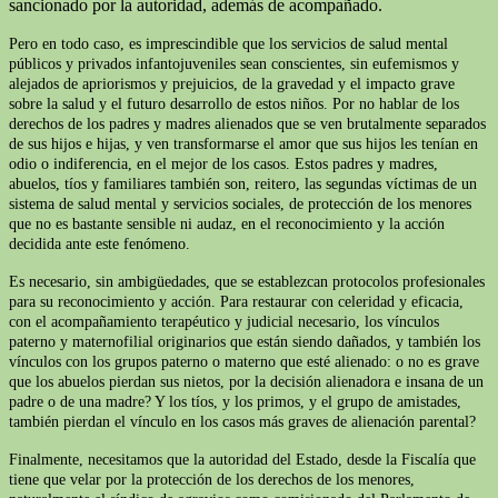
sancionado por la autoridad, además de acompañado.
Pero en todo caso, es imprescindible que los servicios de salud mental
públicos y privados infantojuveniles sean conscientes, sin eufemismos y
alejados de apriorismos y prejuicios, de la gravedad y el impacto grave
sobre la salud y el futuro desarrollo de estos niños. Por no hablar de los
derechos de los padres y madres alienados que se ven brutalmente separados
de sus hijos e hijas, y ven transformarse el amor que sus hijos les tenían en
odio o indiferencia, en el mejor de los casos. Estos padres y madres,
abuelos, tíos y familiares también son, reitero, las segundas víctimas de un
sistema de salud mental y servicios sociales, de protección de los menores
que no es bastante sensible ni audaz, en el reconocimiento y la acción
decidida ante este fenómeno.
Es necesario, sin ambigüedades, que se establezcan protocolos profesionales
para su reconocimiento y acción. Para restaurar con celeridad y eficacia,
con el acompañamiento terapéutico y judicial necesario, los vínculos
paterno y maternofilial originarios que están siendo dañados, y también los
vínculos con los grupos paterno o materno que esté alienado: o no es grave
que los abuelos pierdan sus nietos, por la decisión alienadora e insana de un
padre o de una madre? Y los tíos, y los primos, y el grupo de amistades,
también pierdan el vínculo en los casos más graves de alienación parental?
Finalmente, necesitamos que la autoridad del Estado, desde la Fiscalía que
tiene que velar por la protección de los derechos de los menores,