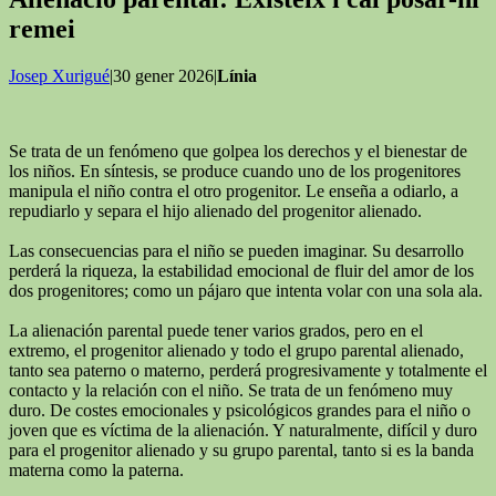
remei
Josep Xurigué
|30 gener 2026|
Línia
Se trata de un fenómeno que golpea los derechos y el bienestar de
los niños. En síntesis, se produce cuando uno de los progenitores
manipula el niño contra el otro progenitor. Le enseña a odiarlo, a
repudiarlo y separa el hijo alienado del progenitor alienado.
Las consecuencias para el niño se pueden imaginar. Su desarrollo
perderá la riqueza, la estabilidad emocional de fluir del amor de los
dos progenitores; como un pájaro que intenta volar con una sola ala.
La alienación parental puede tener varios grados, pero en el
extremo, el progenitor alienado y todo el grupo parental alienado,
tanto sea paterno o materno, perderá progresivamente y totalmente el
contacto y la relación con el niño. Se trata de un fenómeno muy
duro. De costes emocionales y psicológicos grandes para el niño o
joven que es víctima de la alienación. Y naturalmente, difícil y duro
para el progenitor alienado y su grupo parental, tanto si es la banda
materna como la paterna.