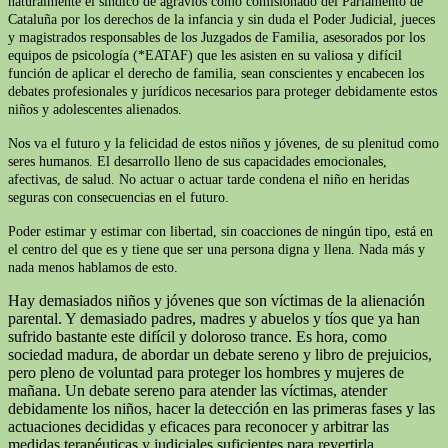
naturalmente el síndico de agravios como comisionado del Parlamento de
Cataluña por los derechos de la infancia y sin duda el Poder Judicial, jueces
y magistrados responsables de los Juzgados de Familia, asesorados por los
equipos de psicología (*EATAF) que les asisten en su valiosa y difícil
función de aplicar el derecho de familia, sean conscientes y encabecen los
debates profesionales y jurídicos necesarios para proteger debidamente estos
niños y adolescentes alienados.
Nos va el futuro y la felicidad de estos niños y jóvenes, de su plenitud como
seres humanos. El desarrollo lleno de sus capacidades emocionales,
afectivas, de salud. No actuar o actuar tarde condena el niño en heridas
seguras con consecuencias en el futuro.
Poder estimar y estimar con libertad, sin coacciones de ningún tipo, está en
el centro del que es y tiene que ser una persona digna y llena. Nada más y
nada menos hablamos de esto.
Hay demasiados niños y jóvenes que son víctimas de la alienación
parental. Y demasiado padres, madres y abuelos y tíos que ya han
sufrido bastante este difícil y doloroso trance. Es hora, como
sociedad madura, de abordar un debate sereno y libro de prejuicios,
pero pleno de voluntad para proteger los hombres y mujeres de
mañana. Un debate sereno para atender las víctimas, atender
debidamente los niños, hacer la detección en las primeras fases y las
actuaciones decididas y eficaces para reconocer y arbitrar las
medidas terapéuticas y judiciales suficientes para revertirla.