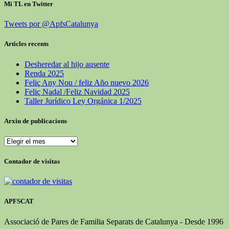
Mi TL en Twitter
Tweets por @ApfsCatalunya
Articles recents
Desheredar al hijo ausente
Renda 2025
Feliç Any Nou / feliz Año nuevo 2026
Feliç Nadal /Feliz Navidad 2025
Taller Jurídico Ley Orgánica 1/2025
Arxiu de publicacions
Arxiu
de
publicacions
Contador de visitas
APFSCAT
Associació de Pares de Familia Separats de Catalunya - Desde 1996