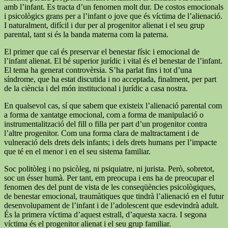
amb l’infant. Es tracta d’un fenomen molt dur. De costos emocionals
i psicològics grans per a l’infant o jove que és víctima de l’alienació.
I naturalment, difícil i dur per al progenitor alienat i el seu grup
parental, tant si és la banda materna com la paterna.
El primer que cal és preservar el benestar físic i emocional de
l’infant alienat. El bé superior jurídic i vital és el benestar de l’infant.
El tema ha generat controvèrsia. S’ha parlat fins i tot d’una
síndrome, que ha estat discutida i no acceptada, finalment, per part
de la ciència i del món institucional i jurídic a casa nostra.
En qualsevol cas, sí que sabem que existeix l’alienació parental com
a forma de xantatge emocional, com a forma de manipulació o
instrumentalització del fill o filla per part d’un progenitor contra
l’altre progenitor. Com una forma clara de maltractament i de
vulneració dels drets dels infants; i dels drets humans per l’impacte
que té en el menor i en el seu sistema familiar.
Soc politòleg i no psicòleg, ni psiquiatre, ni jurista. Però, sobretot,
soc un ésser humà. Per tant, em preocupa i ens ha de preocupar el
fenomen des del punt de vista de les conseqüències psicològiques,
de benestar emocional, traumàtiques que tindrà l’alienació en el futur
desenvolupament de l’infant i de l’adolescent que esdevindrà adult.
És la primera víctima d’aquest estrall, d’aquesta xacra. I segona
víctima és el progenitor alienat i el seu grup familiar.