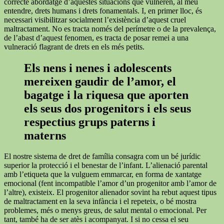
correcte abordatge d’aquestes situacions que vulneren, al meu
entendre, drets humans i drets fonamentals. I, en primer lloc, és
necessari visibilitzar socialment l’existència d’aquest cruel
maltractament. No es tracta només del perímetre o de la prevalença,
de l’abast d’aquest fenomen, es tracta de posar remei a una
vulneració flagrant de drets en els més petits.
Els nens i nenes i adolescents
mereixen gaudir de l’amor, el
bagatge i la riquesa que aporten
els seus dos progenitors i els seus
respectius grups paterns i
materns
El nostre sistema de dret de família consagra com un bé jurídic
superior la protecció i el benestar de l’infant. L’alienació parental
amb l’etiqueta que la vulguem emmarcar, en forma de xantatge
emocional (fent incompatible l’amor d’un progenitor amb l’amor de
l’altre), existeix. El progenitor alienador sovint ha rebut aquest tipus
de maltractament en la seva infància i el repeteix, o bé mostra
problemes, més o menys greus, de salut mental o emocional. Per
tant, també ha de ser atès i acompanyat. I si no cessa el seu