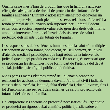
Quants casos més s’han de produir fins que hi hagi una actuació
eficaç de salvaguarda de drets i de protecció dels infants i de les
famílies alienades? L’infant o adolescent alienat pot esdevenir un
adult lliure que visqui amb plenitud les seves relacions d’afecte? La
ferida parental de l’alienació serà superada per l’infant? Podem
evitar com a societat aquesta vulneració greu dels drets dels infants
amb una intervenció protocol·litzada dels sistemes de salut i
protecció dels infants i dels Jutjats de Família?
Les respostes des de les ciències humanes i de la salut són múltiples
i dependran de cada infant, adolescent, del seu context, del nivell
d’atenció mèdica i psicològica que hagi rebut, de la intervenció
judicial que s’hagi produït en cada cas. En tot cas, és necessari que
es produeixin les denúncies i que formi part de l’agenda del debat
social, jurídic, psicològic i públic, en definitiva.
Molts pares i mares víctimes també de l’alienació acaben no
realitzant les accions de denúncia davant l’autoritat civil i judicial,
cansats de burocràcia, lentitud, falta d’eficàcia i, dut a l’extrem, fins i
tot d’incomprensió per part dels sistemes de salut i protecció dels
infants i dels drets de família.
Cal emprendre les accions de protecció necessàries i és urgent que
es produeixi un rigorós debat científic, polític i jurídic sobre el