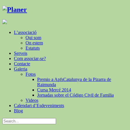
L’associació
Qui som
On estem
Estatuts
Serveis
Com associar-se?
Contacte
Galeria
Fotos
Premio a ApfsCatalunya de la Pizarra de
Raimunda
Cursa Mercé 2014
Jornadas sobre el Código Civil de Familia
Videos
Calendari d’Esdeveniments
Blog