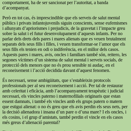
comportament, ha de ser sancionat per l’autoritat, a banda
d’acompanyat.
Però en tot cas, és imprescindible que els serveis de salut mental
públics i privats infantojuvenils siguin conscients, sense eufemismes
i allunyats d’apriorismes i prejudicis, de la gravetat i l’impacte greu
sobre la salut i el futur desenvolupament d’aquests infants. Per no
parlar dels drets dels pares i mares alienats que es veuen brutalment
separats dels seus fills i filles, i veuen transformar-se l’amor que els
seus fills els tenien en odi o indiferència, en el millor dels casos.
Aquests pares i mares, avis, oncles i familiars també són, reitero, les
segones víctimes d’un sistema de salut mental i serveis socials, de
protecció dels menors que no és prou sensible ni audaç, en el
reconeixement i l’acció decidida davant d’aquest fenomen.
És necessari, sense ambigüitats, que s’estableixin protocols
professionals per al seu reconeixement i acció. Per tal de restaurar
amb celeritat i eficàcia, amb l’acompanyament terapèutic i judicial
necessari, els vincles paterno i maternofilials originaris que estan
essent damnats, i també els vincles amb els grups patern o matern
que estigui alienat: o no és greu que els avis perdin els seus nets, per
la decisió alienadora i insana d’un pare o d’una mare? I els oncles, i
els cosins, i el grup d’amistats, també perdin el vincle en els casos
més greus d’alienació parental?