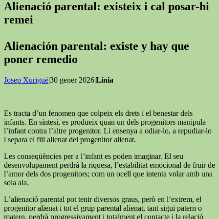
Alienació parental: existeix i cal posar-hi
remei
Alienación parental: existe y hay que
poner remedio
Josep Xurigué
|30 gener 2026|
Línia
Es tracta d’un fenomen que colpeix els drets i el benestar dels
infants. En síntesi, es produeix quan un dels progenitors manipula
l’infant contra l’altre progenitor. Li ensenya a odiar-lo, a repudiar-lo
i separa el fill alienat del progenitor alienat.
Les conseqüències per a l’infant es poden imaginar. El seu
desenvolupament perdrà la riquesa, l’estabilitat emocional de fruir de
l’amor dels dos progenitors; com un ocell que intenta volar amb una
sola ala.
L’alienació parental pot tenir diversos graus, però en l’extrem, el
progenitor alienat i tot el grup parental alienat, tant sigui patern o
matern, perdrà progressivament i totalment el contacte i la relació