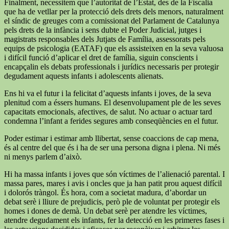
Finalment, necessitem que l’autoritat de l’Estat, des de la Fiscalia
que ha de vetllar per la protecció dels drets dels menors, naturalment
el síndic de greuges com a comissionat del Parlament de Catalunya
pels drets de la infància i sens dubte el Poder Judicial, jutges i
magistrats responsables dels Jutjats de Família, assessorats pels
equips de psicologia (EATAF) que els assisteixen en la seva valuosa
i difícil funció d’aplicar el dret de família, siguin conscients i
encapçalin els debats professionals i jurídics necessaris per protegir
degudament aquests infants i adolescents alienats.
Ens hi va el futur i la felicitat d’aquests infants i joves, de la seva
plenitud com a éssers humans. El desenvolupament ple de les seves
capacitats emocionals, afectives, de salut. No actuar o actuar tard
condemna l’infant a ferides segures amb conseqüències en el futur.
Poder estimar i estimar amb llibertat, sense coaccions de cap mena,
és al centre del que és i ha de ser una persona digna i plena. Ni més
ni menys parlem d’això.
Hi ha massa infants i joves que són víctimes de l’alienació parental. I
massa pares, mares i avis i oncles que ja han patit prou aquest difícil
i dolorós tràngol. És hora, com a societat madura, d’abordar un
debat serè i lliure de prejudicis, però ple de voluntat per protegir els
homes i dones de demà. Un debat serè per atendre les víctimes,
atendre degudament els infants, fer la detecció en les primeres fases i