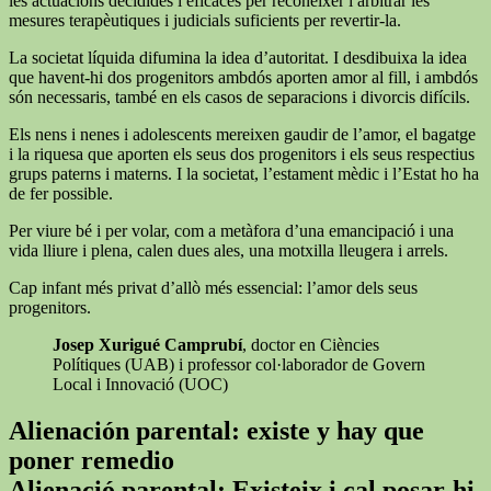
les actuacions decidides i eficaces per reconèixer i arbitrar les
mesures terapèutiques i judicials suficients per revertir-la.
La societat líquida difumina la idea d’autoritat. I desdibuixa la idea
que havent-hi dos progenitors ambdós aporten amor al fill, i ambdós
són necessaris, també en els casos de separacions i divorcis difícils.
Els nens i nenes i adolescents mereixen gaudir de l’amor, el bagatge
i la riquesa que aporten els seus dos progenitors i els seus respectius
grups paterns i materns. I la societat, l’estament mèdic i l’Estat ho ha
de fer possible.
Per viure bé i per volar, com a metàfora d’una emancipació i una
vida lliure i plena, calen dues ales, una motxilla lleugera i arrels.
Cap infant més privat d’allò més essencial: l’amor dels seus
progenitors.
Josep Xurigué Camprubí
, doctor en Ciències
Polítiques (UAB) i professor col·laborador de Govern
Local i Innovació (UOC)
Alienación parental: existe y hay que
poner remedio
Alienació parental: Existeix i cal posar-hi