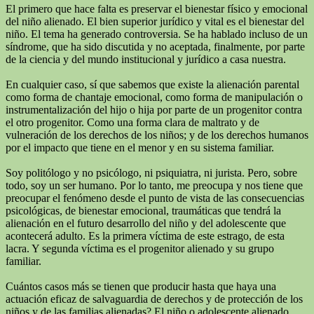
El primero que hace falta es preservar el bienestar físico y emocional
del niño alienado. El bien superior jurídico y vital es el bienestar del
niño. El tema ha generado controversia. Se ha hablado incluso de un
síndrome, que ha sido discutida y no aceptada, finalmente, por parte
de la ciencia y del mundo institucional y jurídico a casa nuestra.
En cualquier caso, sí que sabemos que existe la alienación parental
como forma de chantaje emocional, como forma de manipulación o
instrumentalización del hijo o hija por parte de un progenitor contra
el otro progenitor. Como una forma clara de maltrato y de
vulneración de los derechos de los niños; y de los derechos humanos
por el impacto que tiene en el menor y en su sistema familiar.
Soy politólogo y no psicólogo, ni psiquiatra, ni jurista. Pero, sobre
todo, soy un ser humano. Por lo tanto, me preocupa y nos tiene que
preocupar el fenómeno desde el punto de vista de las consecuencias
psicológicas, de bienestar emocional, traumáticas que tendrá la
alienación en el futuro desarrollo del niño y del adolescente que
acontecerá adulto. Es la primera víctima de este estrago, de esta
lacra. Y segunda víctima es el progenitor alienado y su grupo
familiar.
Cuántos casos más se tienen que producir hasta que haya una
actuación eficaz de salvaguardia de derechos y de protección de los
niños y de las familias alienadas? El niño o adolescente alienado