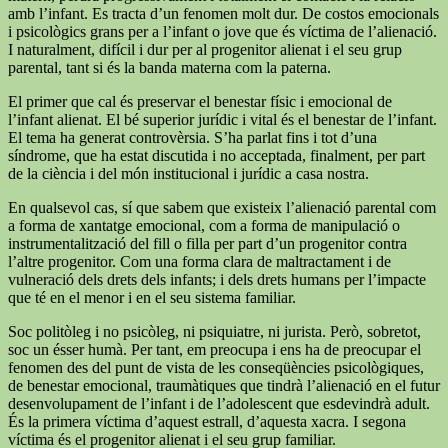
amb l’infant. Es tracta d’un fenomen molt dur. De costos emocionals
i psicològics grans per a l’infant o jove que és víctima de l’alienació.
I naturalment, difícil i dur per al progenitor alienat i el seu grup
parental, tant si és la banda materna com la paterna.
El primer que cal és preservar el benestar físic i emocional de
l’infant alienat. El bé superior jurídic i vital és el benestar de l’infant.
El tema ha generat controvèrsia. S’ha parlat fins i tot d’una
síndrome, que ha estat discutida i no acceptada, finalment, per part
de la ciència i del món institucional i jurídic a casa nostra.
En qualsevol cas, sí que sabem que existeix l’alienació parental com
a forma de xantatge emocional, com a forma de manipulació o
instrumentalització del fill o filla per part d’un progenitor contra
l’altre progenitor. Com una forma clara de maltractament i de
vulneració dels drets dels infants; i dels drets humans per l’impacte
que té en el menor i en el seu sistema familiar.
Soc politòleg i no psicòleg, ni psiquiatre, ni jurista. Però, sobretot,
soc un ésser humà. Per tant, em preocupa i ens ha de preocupar el
fenomen des del punt de vista de les conseqüències psicològiques,
de benestar emocional, traumàtiques que tindrà l’alienació en el futur
desenvolupament de l’infant i de l’adolescent que esdevindrà adult.
És la primera víctima d’aquest estrall, d’aquesta xacra. I segona
víctima és el progenitor alienat i el seu grup familiar.