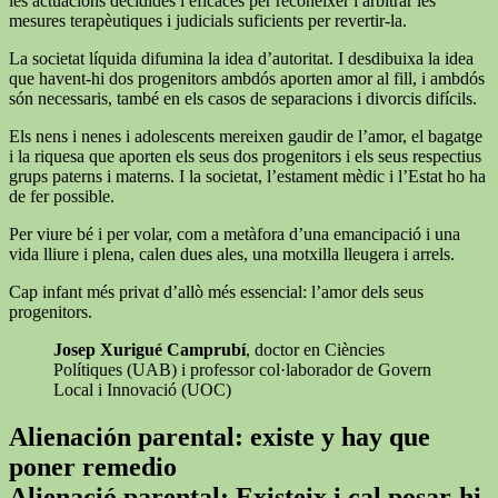
les actuacions decidides i eficaces per reconèixer i arbitrar les
mesures terapèutiques i judicials suficients per revertir-la.
La societat líquida difumina la idea d’autoritat. I desdibuixa la idea
que havent-hi dos progenitors ambdós aporten amor al fill, i ambdós
són necessaris, també en els casos de separacions i divorcis difícils.
Els nens i nenes i adolescents mereixen gaudir de l’amor, el bagatge
i la riquesa que aporten els seus dos progenitors i els seus respectius
grups paterns i materns. I la societat, l’estament mèdic i l’Estat ho ha
de fer possible.
Per viure bé i per volar, com a metàfora d’una emancipació i una
vida lliure i plena, calen dues ales, una motxilla lleugera i arrels.
Cap infant més privat d’allò més essencial: l’amor dels seus
progenitors.
Josep Xurigué Camprubí
, doctor en Ciències
Polítiques (UAB) i professor col·laborador de Govern
Local i Innovació (UOC)
Alienación parental: existe y hay que
poner remedio
Alienació parental: Existeix i cal posar-hi