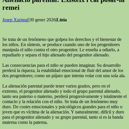
remei
Josep Xurigué
|30 gener 2026|
Línia
Se trata de un fenómeno que golpea los derechos y el bienestar de
los niños. En síntesis, se produce cuando uno de los progenitores
manipula el niño contra el otro progenitor. Le enseña a odiarlo, a
repudiarlo y separa el hijo alienado del progenitor alienado.
Las consecuencias para el niño se pueden imaginar. Su desarrollo
perderá la riqueza, la estabilidad emocional de fluir del amor de los
dos progenitores; como un pájaro que intenta volar con una sola ala.
La alienación parental puede tener varios grados, pero en el
extremo, el progenitor alienado y todo el grupo parental alienado,
tanto sea paterno o materno, perderá progresivamente y totalmente el
contacto y la relación con el niño. Se trata de un fenómeno muy
duro. De costes emocionales y psicológicos grandes para el niño o
joven que es víctima de la alienación. Y naturalmente, difícil y duro
para el progenitor alienado y su grupo parental, tanto si es la banda
materna como la paterna.