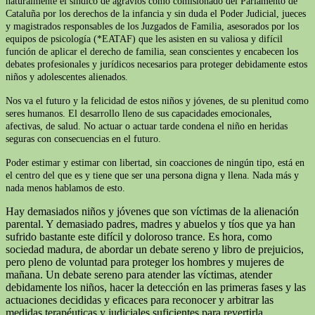
naturalmente el síndico de agravios como comisionado del Parlamento de
Cataluña por los derechos de la infancia y sin duda el Poder Judicial, jueces
y magistrados responsables de los Juzgados de Familia, asesorados por los
equipos de psicología (*EATAF) que les asisten en su valiosa y difícil
función de aplicar el derecho de familia, sean conscientes y encabecen los
debates profesionales y jurídicos necesarios para proteger debidamente estos
niños y adolescentes alienados.
Nos va el futuro y la felicidad de estos niños y jóvenes, de su plenitud como
seres humanos. El desarrollo lleno de sus capacidades emocionales,
afectivas, de salud. No actuar o actuar tarde condena el niño en heridas
seguras con consecuencias en el futuro.
Poder estimar y estimar con libertad, sin coacciones de ningún tipo, está en
el centro del que es y tiene que ser una persona digna y llena. Nada más y
nada menos hablamos de esto.
Hay demasiados niños y jóvenes que son víctimas de la alienación
parental. Y demasiado padres, madres y abuelos y tíos que ya han
sufrido bastante este difícil y doloroso trance. Es hora, como
sociedad madura, de abordar un debate sereno y libro de prejuicios,
pero pleno de voluntad para proteger los hombres y mujeres de
mañana. Un debate sereno para atender las víctimas, atender
debidamente los niños, hacer la detección en las primeras fases y las
actuaciones decididas y eficaces para reconocer y arbitrar las
medidas terapéuticas y judiciales suficientes para revertirla.