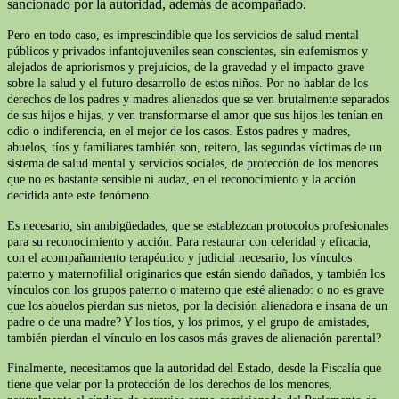
sancionado por la autoridad, además de acompañado.
Pero en todo caso, es imprescindible que los servicios de salud mental
públicos y privados infantojuveniles sean conscientes, sin eufemismos y
alejados de apriorismos y prejuicios, de la gravedad y el impacto grave
sobre la salud y el futuro desarrollo de estos niños. Por no hablar de los
derechos de los padres y madres alienados que se ven brutalmente separados
de sus hijos e hijas, y ven transformarse el amor que sus hijos les tenían en
odio o indiferencia, en el mejor de los casos. Estos padres y madres,
abuelos, tíos y familiares también son, reitero, las segundas víctimas de un
sistema de salud mental y servicios sociales, de protección de los menores
que no es bastante sensible ni audaz, en el reconocimiento y la acción
decidida ante este fenómeno.
Es necesario, sin ambigüedades, que se establezcan protocolos profesionales
para su reconocimiento y acción. Para restaurar con celeridad y eficacia,
con el acompañamiento terapéutico y judicial necesario, los vínculos
paterno y maternofilial originarios que están siendo dañados, y también los
vínculos con los grupos paterno o materno que esté alienado: o no es grave
que los abuelos pierdan sus nietos, por la decisión alienadora e insana de un
padre o de una madre? Y los tíos, y los primos, y el grupo de amistades,
también pierdan el vínculo en los casos más graves de alienación parental?
Finalmente, necesitamos que la autoridad del Estado, desde la Fiscalía que
tiene que velar por la protección de los derechos de los menores,