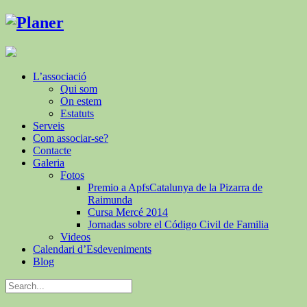
L’associació
Qui som
On estem
Estatuts
Serveis
Com associar-se?
Contacte
Galeria
Fotos
Premio a ApfsCatalunya de la Pizarra de
Raimunda
Cursa Mercé 2014
Jornadas sobre el Código Civil de Familia
Videos
Calendari d’Esdeveniments
Blog