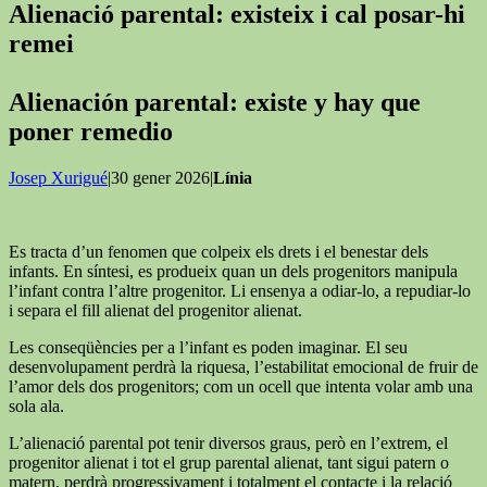
Alienació parental: existeix i cal posar-hi
remei
Alienación parental: existe y hay que
poner remedio
Josep Xurigué
|30 gener 2026|
Línia
Es tracta d’un fenomen que colpeix els drets i el benestar dels
infants. En síntesi, es produeix quan un dels progenitors manipula
l’infant contra l’altre progenitor. Li ensenya a odiar-lo, a repudiar-lo
i separa el fill alienat del progenitor alienat.
Les conseqüències per a l’infant es poden imaginar. El seu
desenvolupament perdrà la riquesa, l’estabilitat emocional de fruir de
l’amor dels dos progenitors; com un ocell que intenta volar amb una
sola ala.
L’alienació parental pot tenir diversos graus, però en l’extrem, el
progenitor alienat i tot el grup parental alienat, tant sigui patern o
matern, perdrà progressivament i totalment el contacte i la relació