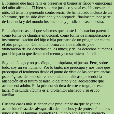
El primero que hace falta es preservar el bienestar físico y emocional
del niño alienado. El bien superior jurídico y vital es el bienestar del
niño. El tema ha generado controversia. Se ha hablado incluso de un
síndrome, que ha sido discutida y no aceptada, finalmente, por parte
de la ciencia y del mundo institucional y jurídico a casa nuestra.
En cualquier caso, sí que sabemos que existe la alienación parental
como forma de chantaje emocional, como forma de manipulación o
instrumentalización del hijo o hija por parte de un progenitor contra
el otro progenitor. Como una forma clara de maltrato y de
vulneración de los derechos de los niños; y de los derechos humanos
por el impacto que tiene en el menor y en su sistema familiar.
Soy politólogo y no psicólogo, ni psiquiatra, ni jurista. Pero, sobre
todo, soy un ser humano. Por lo tanto, me preocupa y nos tiene que
preocupar el fenómeno desde el punto de vista de las consecuencias
psicológicas, de bienestar emocional, traumáticas que tendrá la
alienación en el futuro desarrollo del niño y del adolescente que
acontecerá adulto. Es la primera víctima de este estrago, de esta
lacra. Y segunda víctima es el progenitor alienado y su grupo
familiar.
Cuántos casos más se tienen que producir hasta que haya una
actuación eficaz de salvaguardia de derechos y de protección de los
niños y de las familias alienadas? El niño o adolescente alienado