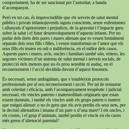
comportament, ha de ser sancionat per l’autoritat, a banda
d’acompanyat.
Però en tot cas, és imprescindible que els serveis de salut mental
públics i privats infantojuvenils siguin conscients, sense eufemismes
i allunyats d’apriorismes i prejudicis, de la gravetat i l’impacte greu
sobre la salut i el futur desenvolupament d’aquests infants. Per no
parlar dels drets dels pares i mares alienats que es veuen brutalment
separats dels seus fills i filles, i veuen transformar-se l’amor que els
seus fills els tenien en odi o indiferència, en el millor dels casos.
Aquests pares i mares, avis, oncles i familiars també són, reitero, les
segones víctimes d’un sistema de salut mental i serveis socials, de
protecció dels menors que no és prou sensible ni audaç, en el
reconeixement i l’acció decidida davant d’aquest fenomen.
És necessari, sense ambigüitats, que s’estableixin protocols
professionals per al seu reconeixement i acció. Per tal de restaurar
amb celeritat i eficàcia, amb l’acompanyament terapèutic i judicial
necessari, els vincles paterno i maternofilials originaris que estan
essent damnats, i també els vincles amb els grups patern o matern
que estigui alienat: o no és greu que els avis perdin els seus nets, per
la decisió alienadora i insana d’un pare o d’una mare? I els oncles, i
els cosins, i el grup d’amistats, també perdin el vincle en els casos
més greus d’alienació parental?