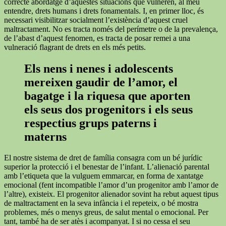
correcte abordatge d’aquestes situacions que vulneren, al meu
entendre, drets humans i drets fonamentals. I, en primer lloc, és
necessari visibilitzar socialment l’existència d’aquest cruel
maltractament. No es tracta només del perímetre o de la prevalença,
de l’abast d’aquest fenomen, es tracta de posar remei a una
vulneració flagrant de drets en els més petits.
Els nens i nenes i adolescents
mereixen gaudir de l’amor, el
bagatge i la riquesa que aporten
els seus dos progenitors i els seus
respectius grups paterns i
materns
El nostre sistema de dret de família consagra com un bé jurídic
superior la protecció i el benestar de l’infant. L’alienació parental
amb l’etiqueta que la vulguem emmarcar, en forma de xantatge
emocional (fent incompatible l’amor d’un progenitor amb l’amor de
l’altre), existeix. El progenitor alienador sovint ha rebut aquest tipus
de maltractament en la seva infància i el repeteix, o bé mostra
problemes, més o menys greus, de salut mental o emocional. Per
tant, també ha de ser atès i acompanyat. I si no cessa el seu