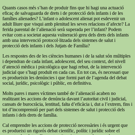
Quants casos més s’han de produir fins que hi hagi una actuació
eficaç de salvaguarda de drets i de protecció dels infants i de les
famílies alienades? L’infant o adolescent alienat pot esdevenir un
adult lliure que visqui amb plenitud les seves relacions d’afecte? La
ferida parental de l’alienació serà superada per l’infant? Podem
evitar com a societat aquesta vulneració greu dels drets dels infants
amb una intervenció protocol·litzada dels sistemes de salut i
protecció dels infants i dels Jutjats de Família?
Les respostes des de les ciències humanes i de la salut són múltiples
i dependran de cada infant, adolescent, del seu context, del nivell
d’atenció mèdica i psicològica que hagi rebut, de la intervenció
judicial que s’hagi produït en cada cas. En tot cas, és necessari que
es produeixin les denúncies i que formi part de l’agenda del debat
social, jurídic, psicològic i públic, en definitiva.
Molts pares i mares víctimes també de l’alienació acaben no
realitzant les accions de denúncia davant l’autoritat civil i judicial,
cansats de burocràcia, lentitud, falta d’eficàcia i, dut a l’extrem, fins i
tot d’incomprensió per part dels sistemes de salut i protecció dels
infants i dels drets de família.
Cal emprendre les accions de protecció necessàries i és urgent que
es produeixi un rigorós debat científic, polític i jurídic sobre el