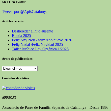
Mi TL en Twitter
Tweets por @ApfsCatalunya
Articles recents
Desheredar al hijo ausente
Renda 2025
Feliç Any Nou / feliz Año nuevo 2026
Feliç Nadal /Feliz Navidad 2025
Taller Jurídico Ley Orgánica 1/2025
Arxiu de publicacions
Arxiu
de
publicacions
Contador de visitas
APFSCAT
Associació de Pares de Familia Separats de Catalunya - Desde 1996