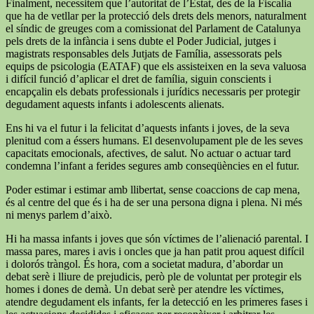
Finalment, necessitem que l’autoritat de l’Estat, des de la Fiscalia
que ha de vetllar per la protecció dels drets dels menors, naturalment
el síndic de greuges com a comissionat del Parlament de Catalunya
pels drets de la infància i sens dubte el Poder Judicial, jutges i
magistrats responsables dels Jutjats de Família, assessorats pels
equips de psicologia (EATAF) que els assisteixen en la seva valuosa
i difícil funció d’aplicar el dret de família, siguin conscients i
encapçalin els debats professionals i jurídics necessaris per protegir
degudament aquests infants i adolescents alienats.
Ens hi va el futur i la felicitat d’aquests infants i joves, de la seva
plenitud com a éssers humans. El desenvolupament ple de les seves
capacitats emocionals, afectives, de salut. No actuar o actuar tard
condemna l’infant a ferides segures amb conseqüències en el futur.
Poder estimar i estimar amb llibertat, sense coaccions de cap mena,
és al centre del que és i ha de ser una persona digna i plena. Ni més
ni menys parlem d’això.
Hi ha massa infants i joves que són víctimes de l’alienació parental. I
massa pares, mares i avis i oncles que ja han patit prou aquest difícil
i dolorós tràngol. És hora, com a societat madura, d’abordar un
debat serè i lliure de prejudicis, però ple de voluntat per protegir els
homes i dones de demà. Un debat serè per atendre les víctimes,
atendre degudament els infants, fer la detecció en les primeres fases i