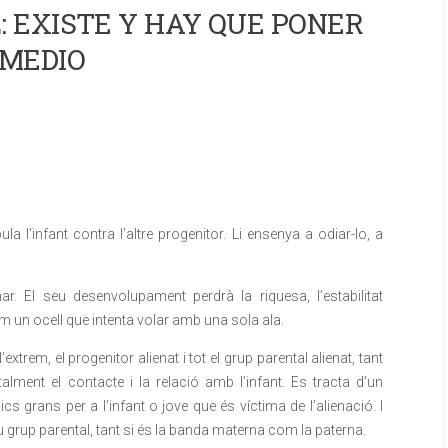
 EXISTE Y HAY QUE PONER
MEDIO
a l’infant contra l’altre progenitor. Li ensenya a odiar-lo, a
. El seu desenvolupament perdrà la riquesa, l’estabilitat
m un ocell que intenta volar amb una sola ala.
extrem, el progenitor alienat i tot el grup parental alienat, tant
alment el contacte i la relació amb l’infant. Es tracta d’un
 grans per a l’infant o jove que és víctima de l’alienació. I
 seu grup parental, tant si és la banda materna com la paterna.