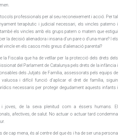
omen.
tocols professionals per al seu reconeixement i acció. Per tal
yament terapèutic i judicial necessari, els vincles paterno i
i també els vincles amb els grups patern o matern que estigui
 per la decisió alienadora i insana d’un pare o d’una mare? I els
n el vincle en els casos més greus d’alienació parental?
e la Fiscalia que ha de vetllar per la protecció dels drets dels
sionat del Parlament de Catalunya pels drets de la infància i
ponsables dels Jutjats de Família, assessorats pels equips de
aluosa i difícil funció d’aplicar el dret de família, siguin
urídics necessaris per protegir degudament aquests infants i
nts i joves, de la seva plenitud com a éssers humans. El
nals, afectives, de salut. No actuar o actuar tard condemna
ur.
s de cap mena, és al centre del que és i ha de ser una persona