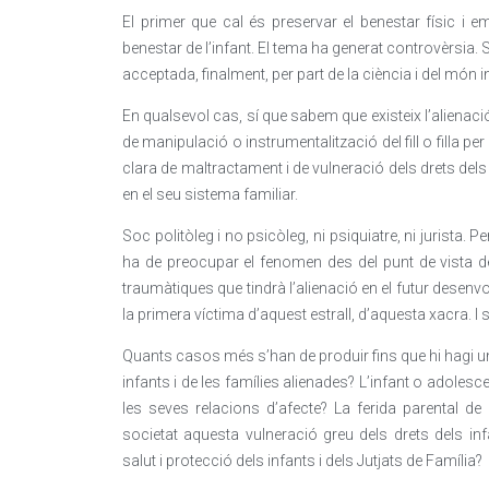
El primer que cal és preservar el benestar físic i emoc
benestar de l’infant. El tema ha generat controvèrsia. S
acceptada, finalment, per part de la ciència i del món in
En qualsevol cas, sí que sabem que existeix l’alien
de manipulació o instrumentalització del fill o filla p
clara de maltractament i de vulneració dels drets dels 
en el seu sistema familiar.
Soc politòleg i no psicòleg, ni psiquiatre, ni jurista.
ha de preocupar el fenomen des del punt de vista d
traumàtiques que tindrà l’alienació en el futur desenvo
la primera víctima d’aquest estrall, d’aquesta xacra. I s
Quants casos més s’han de produir fins que hi hagi un
infants i de les famílies alienades? L’infant o adolesce
les seves relacions d’afecte? La ferida parental de
societat aquesta vulneració greu dels drets dels in
salut i protecció dels infants i dels Jutjats de Família?