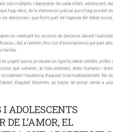
lut són múltiples i dependran de cada infant, adolescent, del
que hagi rebut, de la intervenció judicial que s’hagi produït en
 les denúncies i que formi part de l’agenda del debat social,
aben no realitzant les accions de denúncia davant l’autoritat
’eficàcia i, dut a l’extrem, fins i tot d’incomprensió per part dels
e família.
s urgent que es produeixi un rigorós debat científic, polític i
uacions que vulneren, al meu entendre, drets humans i drets
zar socialment l’existència d’aquest cruel maltractament. No es
 l’abast d’aquest fenomen, es tracta de posar remei a una
S I ADOLESCENTS
 DE L’AMOR, EL