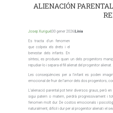
ALIENACIÓN PARENTAL:
RE
Josep Xurigué
|30 gener 2026|
Línia
Es tracta d’un fenomen
que colpeix els drets i el
benestar dels infants. En
síntesi, es produeix quan un dels progenitors manipul
repudiar-lo i separa el fill alienat del progenitor alienat.
Les conseqüències per a l’infant es poden imaginar
emocional de fruir de l’amor dels dos progenitors; co
L’alienació parental pot tenir diversos graus, però en l’
sigui patern o matern, perdrà progressivament i tot
fenomen molt dur. De costos emocionals i psicològics
naturalment, difícil i dur per al progenitor alienat i el