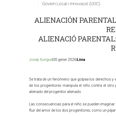
Govern Local i Innovació (UOC)
ALIENACIÓN PARENTAL:
RE
ALIENACIÓ PARENTAL:
R
Josep Xurigué
|30 gener 2026|
Línia
Se trata de un fenómeno que golpea los derechos y e
de los progenitores manipula el niño contra el otro p
alienado del progenitor alienado.
Las consecuencias para el niño se pueden imaginar. S
fluir del amor de los dos progenitores; como un pájar