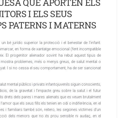
QUESA QUE APORTEN ELS
ITORS I ELS SEUS
PS PATERNS I MATERNS
 bé jurídic superior la protecció i el benestar de l’infant.
emmarcar, en forma de xantatge emocional (fent incompatible
eix. El progenitor alienador sovint ha rebut aquest tipus de
 bé mostra problemes, més o menys greus, de salut mental o
yat. I si no cessa el seu comportament, ha de ser sancionat
alut mental públics i privats infantojuvenils siguin conscients,
is, de la gravetat i l’impacte greu sobre la salut i el futur
ls drets dels pares i mares alienats que es veuen brutalment
 l’amor que els seus fills els tenien en odi o indiferència, en el
es i familiars també són, reitero, les segones víctimes d’un
ecció dels menors que no és prou sensible ni audaç, en el