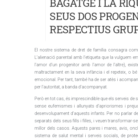
BAGATGE I LA RI
SEUS DOS PROGEN
RESPECTIUS GRU
El nostre sistema de dret de família consagra com un
L’alienació parental amb l’etiqueta que la vulguem 
l’amor d’un progenitor amb l’amor de l’altre), exist
maltractament en la seva infància i el repeteix, o
emocional. Per tant, també ha de ser atès i acompan
per l’autoritat, a banda d’acompanyat.
Però en tot cas, és imprescindible que els serveis de s
sense eufemismes i allunyats d’apriorismes i prejudic
desenvolupament d’aquests infants. Per no parlar de
separats dels seus fills i filles, i veuen transformar-se
millor dels casos. Aquests pares i mares, avis, oncl
sistema de salut mental i serveis socials, de prot