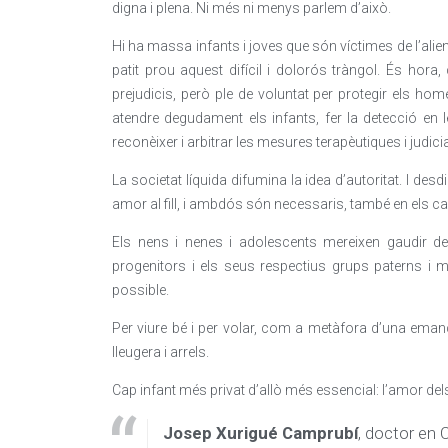
digna i plena. Ni més ni menys parlem d’això.
Hi ha massa infants i joves que són víctimes de l’alie
patit prou aquest difícil i dolorós tràngol. És hora
prejudicis, però ple de voluntat per protegir els ho
atendre degudament els infants, fer la detecció en 
reconèixer i arbitrar les mesures terapèutiques i judicial
La societat líquida difumina la idea d’autoritat. I d
amor al fill, i ambdós són necessaris, també en els ca
Els nens i nenes i adolescents mereixen gaudir de
progenitors i els seus respectius grups paterns i ma
possible.
Per viure bé i per volar, com a metàfora d’una emanci
lleugera i arrels.
Cap infant més privat d’allò més essencial: l’amor del
Josep Xurigué Camprubí
, doctor en 