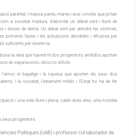
nació parental. I massa pares, mares i avis i oncles que ja han
, com a societat madura, d’abordar un debat serè i lliure de
mes i dones de demà. Un debat serè per atendre les víctimes,
les primeres fases i les actuacions decidides i eficaces per
s suficients per revertir-la.
esdibuixa la idea que havent-hi dos progenitors ambdós aporten
sos de separacions i divorcis difícils.
 l’amor, el bagatge i la riquesa que aporten els seus dos
terns. I la societat, l’estament mèdic i l’Estat ho ha de fer
pació i una vida lliure i plena, calen dues ales, una motxilla
s seus progenitors.
Ciències Polítiques (UAB) i professor col·laborador de