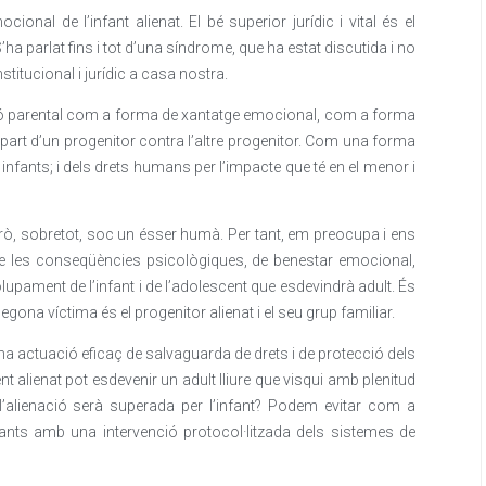
ional de l’infant alienat. El bé superior jurídic i vital és el
’ha parlat fins i tot d’una síndrome, que ha estat discutida i no
stitucional i jurídic a casa nostra.
ació parental com a forma de xantatge emocional, com a forma
er part d’un progenitor contra l’altre progenitor. Com una forma
infants; i dels drets humans per l’impacte que té en el menor i
 Però, sobretot, soc un ésser humà. Per tant, em preocupa i ens
e les conseqüències psicològiques, de benestar emocional,
lupament de l’infant i de l’adolescent que esdevindrà adult. És
egona víctima és el progenitor alienat i el seu grup familiar.
a actuació eficaç de salvaguarda de drets i de protecció dels
nt alienat pot esdevenir un adult lliure que visqui amb plenitud
 l’alienació serà superada per l’infant? Podem evitar com a
fants amb una intervenció protocol·litzada dels sistemes de