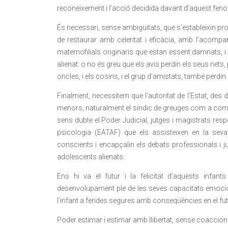
reconeixement i l’acció decidida davant d’aquest fen
És necessari, sense ambigüitats, que s’estableixin pro
de restaurar amb celeritat i eficàcia, amb l’acompan
maternofilials originaris que estan essent damnats, 
alienat: o no és greu que els avis perdin els seus nets,
oncles, i els cosins, i el grup d’amistats, també perdi
Finalment, necessitem que l’autoritat de l’Estat, des d
menors, naturalment el síndic de greuges com a comis
sens dubte el Poder Judicial, jutges i magistrats res
psicologia (EATAF) que els assisteixen en la seva v
conscients i encapçalin els debats professionals i j
adolescents alienats.
Ens hi va el futur i la felicitat d’aquests infa
desenvolupament ple de les seves capacitats emocio
l’infant a ferides segures amb conseqüències en el fut
Poder estimar i estimar amb llibertat, sense coaccion