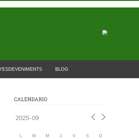
D’ESDEVENIMENTS
BLOG
CALENDARIO
L
M
M
J
V
S
D