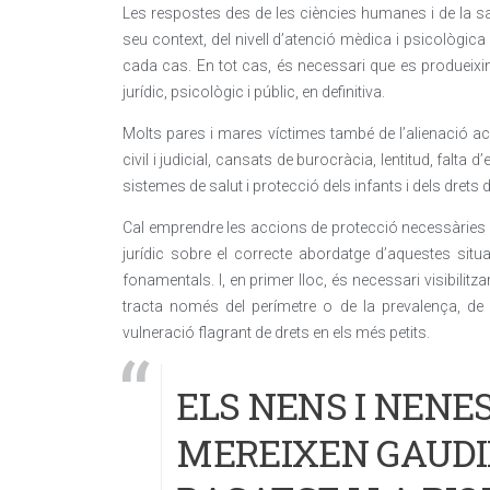
Les respostes des de les ciències humanes i de la sa
seu context, del nivell d’atenció mèdica i psicològica 
cada cas. En tot cas, és necessari que es produeixin
jurídic, psicològic i públic, en definitiva.
Molts pares i mares víctimes també de l’alienació ac
civil i judicial, cansats de burocràcia, lentitud, falta d
sistemes de salut i protecció dels infants i dels drets d
Cal emprendre les accions de protecció necessàries i é
jurídic sobre el correcte abordatge d’aquestes sit
fonamentals. I, en primer lloc, és necessari visibilit
tracta només del perímetre o de la prevalença, de
vulneració flagrant de drets en els més petits.
ELS NENS I NENE
MEREIXEN GAUDIR