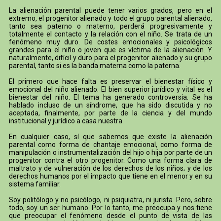
La alienación parental puede tener varios grados, pero en el
extremo, el progenitor alienado y todo el grupo parental alienado,
tanto sea paterno o materno, perderá progresivamente y
totalmente el contacto y la relación con el niño. Se trata de un
fenómeno muy duro. De costes emocionales y psicológicos
grandes para el niño o joven que es víctima de la alienación. Y
naturalmente, difícil y duro para el progenitor alienado y su grupo
parental, tanto si es la banda materna como la paterna.
El primero que hace falta es preservar el bienestar físico y
emocional del niño alienado. El bien superior jurídico y vital es el
bienestar del niño. El tema ha generado controversia. Se ha
hablado incluso de un síndrome, que ha sido discutida y no
aceptada, finalmente, por parte de la ciencia y del mundo
institucional y jurídico a casa nuestra.
En cualquier caso, sí que sabemos que existe la alienación
parental como forma de chantaje emocional, como forma de
manipulación o instrumentalización del hijo o hija por parte de un
progenitor contra el otro progenitor. Como una forma clara de
maltrato y de vulneración de los derechos de los niños; y de los
derechos humanos por el impacto que tiene en el menor y en su
sistema familiar.
Soy politólogo y no psicólogo, ni psiquiatra, ni jurista. Pero, sobre
todo, soy un ser humano. Por lo tanto, me preocupa y nos tiene
que preocupar el fenómeno desde el punto de vista de las