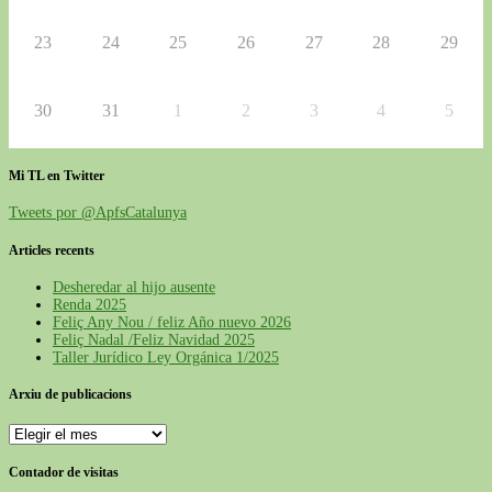
23
24
25
26
27
28
29
30
31
1
2
3
4
5
Mi TL en Twitter
Tweets por @ApfsCatalunya
Articles recents
Desheredar al hijo ausente
Renda 2025
Feliç Any Nou / feliz Año nuevo 2026
Feliç Nadal /Feliz Navidad 2025
Taller Jurídico Ley Orgánica 1/2025
Arxiu de publicacions
Contador de visitas