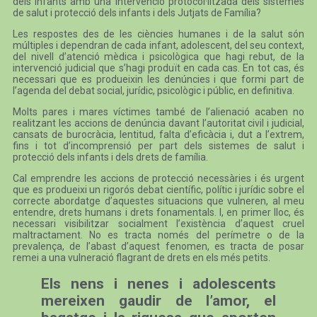
dels infants amb una intervenció protocol·litzada dels sistemes
de salut i protecció dels infants i dels Jutjats de Família?
Les respostes des de les ciències humanes i de la salut són
múltiples i dependran de cada infant, adolescent, del seu context,
del nivell d’atenció mèdica i psicològica que hagi rebut, de la
intervenció judicial que s’hagi produït en cada cas. En tot cas, és
necessari que es produeixin les denúncies i que formi part de
l’agenda del debat social, jurídic, psicològic i públic, en definitiva.
Molts pares i mares víctimes també de l’alienació acaben no
realitzant les accions de denúncia davant l’autoritat civil i judicial,
cansats de burocràcia, lentitud, falta d’eficàcia i, dut a l’extrem,
fins i tot d’incomprensió per part dels sistemes de salut i
protecció dels infants i dels drets de família.
Cal emprendre les accions de protecció necessàries i és urgent
que es produeixi un rigorós debat científic, polític i jurídic sobre el
correcte abordatge d’aquestes situacions que vulneren, al meu
entendre, drets humans i drets fonamentals. I, en primer lloc, és
necessari visibilitzar socialment l’existència d’aquest cruel
maltractament. No es tracta només del perímetre o de la
prevalença, de l’abast d’aquest fenomen, es tracta de posar
remei a una vulneració flagrant de drets en els més petits.
Els nens i nenes i adolescents
mereixen gaudir de l’amor, el