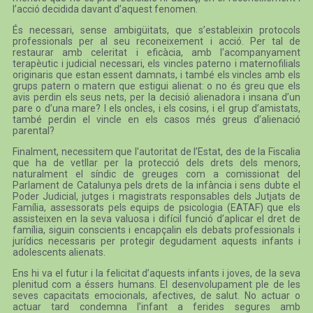
l’acció decidida davant d’aquest fenomen.
És necessari, sense ambigüitats, que s’estableixin protocols
professionals per al seu reconeixement i acció. Per tal de
restaurar amb celeritat i eficàcia, amb l’acompanyament
terapèutic i judicial necessari, els vincles paterno i maternofilials
originaris que estan essent damnats, i també els vincles amb els
grups patern o matern que estigui alienat: o no és greu que els
avis perdin els seus nets, per la decisió alienadora i insana d’un
pare o d’una mare? I els oncles, i els cosins, i el grup d’amistats,
també perdin el vincle en els casos més greus d’alienació
parental?
Finalment, necessitem que l’autoritat de l’Estat, des de la Fiscalia
que ha de vetllar per la protecció dels drets dels menors,
naturalment el síndic de greuges com a comissionat del
Parlament de Catalunya pels drets de la infància i sens dubte el
Poder Judicial, jutges i magistrats responsables dels Jutjats de
Família, assessorats pels equips de psicologia (EATAF) que els
assisteixen en la seva valuosa i difícil funció d’aplicar el dret de
família, siguin conscients i encapçalin els debats professionals i
jurídics necessaris per protegir degudament aquests infants i
adolescents alienats.
Ens hi va el futur i la felicitat d’aquests infants i joves, de la seva
plenitud com a éssers humans. El desenvolupament ple de les
seves capacitats emocionals, afectives, de salut. No actuar o
actuar tard condemna l’infant a ferides segures amb