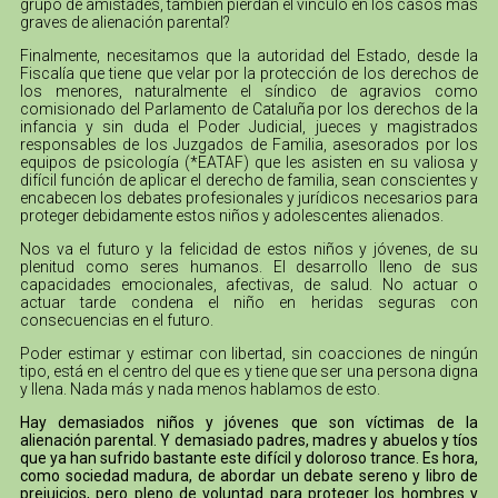
grupo de amistades, también pierdan el vínculo en los casos más
graves de alienación parental?
Finalmente, necesitamos que la autoridad del Estado, desde la
Fiscalía que tiene que velar por la protección de los derechos de
los menores, naturalmente el síndico de agravios como
comisionado del Parlamento de Cataluña por los derechos de la
infancia y sin duda el Poder Judicial, jueces y magistrados
responsables de los Juzgados de Familia, asesorados por los
equipos de psicología (*EATAF) que les asisten en su valiosa y
difícil función de aplicar el derecho de familia, sean conscientes y
encabecen los debates profesionales y jurídicos necesarios para
proteger debidamente estos niños y adolescentes alienados.
Nos va el futuro y la felicidad de estos niños y jóvenes, de su
plenitud como seres humanos. El desarrollo lleno de sus
capacidades emocionales, afectivas, de salud. No actuar o
actuar tarde condena el niño en heridas seguras con
consecuencias en el futuro.
Poder estimar y estimar con libertad, sin coacciones de ningún
tipo, está en el centro del que es y tiene que ser una persona digna
y llena. Nada más y nada menos hablamos de esto.
Hay demasiados niños y jóvenes que son víctimas de la
alienación parental. Y demasiado padres, madres y abuelos y tíos
que ya han sufrido bastante este difícil y doloroso trance. Es hora,
como sociedad madura, de abordar un debate sereno y libro de
prejuicios, pero pleno de voluntad para proteger los hombres y