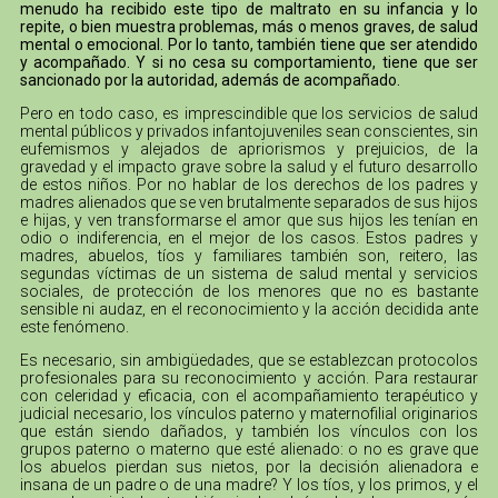
menudo ha recibido este tipo de maltrato en su infancia y lo
repite, o bien muestra problemas, más o menos graves, de salud
mental o emocional. Por lo tanto, también tiene que ser atendido
y acompañado. Y si no cesa su comportamiento, tiene que ser
sancionado por la autoridad, además de acompañado.
Pero en todo caso, es imprescindible que los servicios de salud
mental públicos y privados infantojuveniles sean conscientes, sin
eufemismos y alejados de apriorismos y prejuicios, de la
gravedad y el impacto grave sobre la salud y el futuro desarrollo
de estos niños. Por no hablar de los derechos de los padres y
madres alienados que se ven brutalmente separados de sus hijos
e hijas, y ven transformarse el amor que sus hijos les tenían en
odio o indiferencia, en el mejor de los casos. Estos padres y
madres, abuelos, tíos y familiares también son, reitero, las
segundas víctimas de un sistema de salud mental y servicios
sociales, de protección de los menores que no es bastante
sensible ni audaz, en el reconocimiento y la acción decidida ante
este fenómeno.
Es necesario, sin ambigüedades, que se establezcan protocolos
profesionales para su reconocimiento y acción. Para restaurar
con celeridad y eficacia, con el acompañamiento terapéutico y
judicial necesario, los vínculos paterno y maternofilial originarios
que están siendo dañados, y también los vínculos con los
grupos paterno o materno que esté alienado: o no es grave que
los abuelos pierdan sus nietos, por la decisión alienadora e
insana de un padre o de una madre? Y los tíos, y los primos, y el