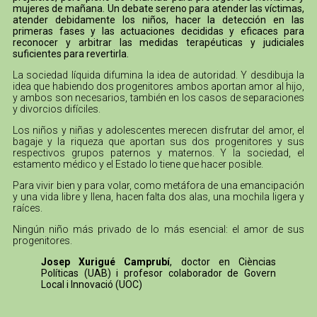
mujeres de mañana. Un debate sereno para atender las víctimas,
atender debidamente los niños, hacer la detección en las
primeras fases y las actuaciones decididas y eficaces para
reconocer y arbitrar las medidas terapéuticas y judiciales
suficientes para revertirla.
La sociedad líquida difumina la idea de autoridad. Y desdibuja la
idea que habiendo dos progenitores ambos aportan amor al hijo,
y ambos son necesarios, también en los casos de separaciones
y divorcios difíciles.
Los niños y niñas y adolescentes merecen disfrutar del amor, el
bagaje y la riqueza que aportan sus dos progenitores y sus
respectivos grupos paternos y maternos. Y la sociedad, el
estamento médico y el Estado lo tiene que hacer posible.
Para vivir bien y para volar, como metáfora de una emancipación
y una vida libre y llena, hacen falta dos alas, una mochila ligera y
raíces.
Ningún niño más privado de lo más esencial: el amor de sus
progenitores.
Josep Xurigué Camprubí
, doctor en Cièncias
Políticas (UAB) i profesor colaborador de Govern
Local i Innovació (UOC)