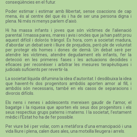
conseqüències en el futur.
Poder estimar i estimar amb llibertat, sense coaccions de cap
mena, és al centre del que és i ha de ser una persona digna i
plena. Ni més ni menys parlem d’això.
Hi ha massa infants i joves que són víctimes de l’alienació
parental. I massa pares, mares i avis i oncles que ja han patit prou
aquest difícil i dolorós tràngol. És hora, com a societat madura,
d’abordar un debat serè i lliure de prejudicis, però ple de voluntat
per protegir els homes i dones de demà. Un debat serè per
atendre les víctimes, atendre degudament els infants, fer la
detecció en les primeres fases i les actuacions decidides i
eficaces per reconèixer i arbitrar les mesures terapèutiques i
judicials suficients per revertir-la.
La societat líquida difumina la idea d’autoritat. I desdibuixa la idea
que havent-hi dos progenitors ambdós aporten amor al fill, i
ambdós són necessaris, també en els casos de separacions i
divorcis difícils.
Els nens i nenes i adolescents mereixen gaudir de l’amor, el
bagatge i la riquesa que aporten els seus dos progenitors i els
seus respectius grups paterns i materns. I la societat, l’estament
mèdic i l’Estat ho ha de fer possible.
Per viure bé i per volar, com a metàfora d’una emancipació i una
vida lliure i plena, calen dues ales, una motxilla lleugera i arrels.