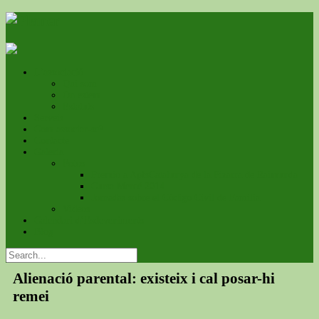
L’associació
Qui som
On estem
Estatuts
Serveis
Com associar-se?
Contacte
Galeria
Fotos
Premio a ApfsCatalunya de la Pizarra de Raimunda
Cursa Mercé 2014
Jornadas sobre el Código Civil de Familia
Videos
Calendari d’Esdeveniments
Blog
Alienació parental: existeix i cal posar-hi
remei