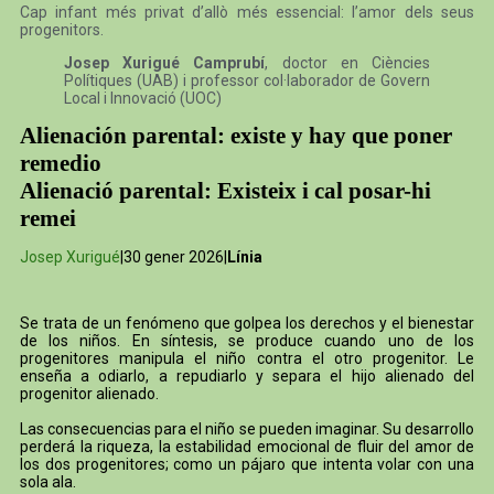
Cap infant més privat d’allò més essencial: l’amor dels seus
progenitors.
Josep Xurigué Camprubí
, doctor en Ciències
Polítiques (UAB) i professor col·laborador de Govern
Local i Innovació (UOC)
Alienación parental: existe y hay que poner
remedio
Alienació parental: Existeix i cal posar-hi
remei
Josep Xurigué
|30 gener 2026|
Línia
Se trata de un fenómeno que golpea los derechos y el bienestar
de los niños. En síntesis, se produce cuando uno de los
progenitores manipula el niño contra el otro progenitor. Le
enseña a odiarlo, a repudiarlo y separa el hijo alienado del
progenitor alienado.
Las consecuencias para el niño se pueden imaginar. Su desarrollo
perderá la riqueza, la estabilidad emocional de fluir del amor de
los dos progenitores; como un pájaro que intenta volar con una
sola ala.