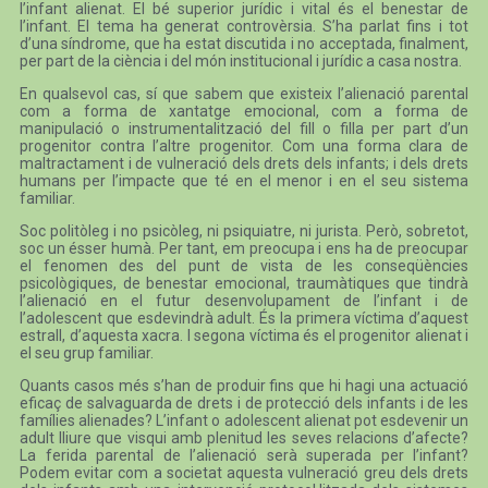
l’infant alienat. El bé superior jurídic i vital és el benestar de
l’infant. El tema ha generat controvèrsia. S’ha parlat fins i tot
d’una síndrome, que ha estat discutida i no acceptada, finalment,
per part de la ciència i del món institucional i jurídic a casa nostra.
En qualsevol cas, sí que sabem que existeix l’alienació parental
com a forma de xantatge emocional, com a forma de
manipulació o instrumentalització del fill o filla per part d’un
progenitor contra l’altre progenitor. Com una forma clara de
maltractament i de vulneració dels drets dels infants; i dels drets
humans per l’impacte que té en el menor i en el seu sistema
familiar.
Soc politòleg i no psicòleg, ni psiquiatre, ni jurista. Però, sobretot,
soc un ésser humà. Per tant, em preocupa i ens ha de preocupar
el fenomen des del punt de vista de les conseqüències
psicològiques, de benestar emocional, traumàtiques que tindrà
l’alienació en el futur desenvolupament de l’infant i de
l’adolescent que esdevindrà adult. És la primera víctima d’aquest
estrall, d’aquesta xacra. I segona víctima és el progenitor alienat i
el seu grup familiar.
Quants casos més s’han de produir fins que hi hagi una actuació
eficaç de salvaguarda de drets i de protecció dels infants i de les
famílies alienades? L’infant o adolescent alienat pot esdevenir un
adult lliure que visqui amb plenitud les seves relacions d’afecte?
La ferida parental de l’alienació serà superada per l’infant?
Podem evitar com a societat aquesta vulneració greu dels drets