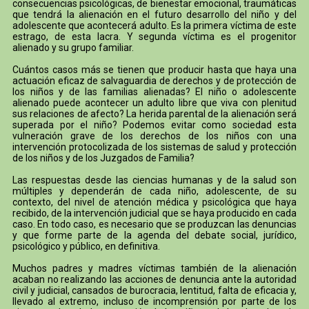
consecuencias psicológicas, de bienestar emocional, traumáticas
que tendrá la alienación en el futuro desarrollo del niño y del
adolescente que acontecerá adulto. Es la primera víctima de este
estrago, de esta lacra. Y segunda víctima es el progenitor
alienado y su grupo familiar.
Cuántos casos más se tienen que producir hasta que haya una
actuación eficaz de salvaguardia de derechos y de protección de
los niños y de las familias alienadas? El niño o adolescente
alienado puede acontecer un adulto libre que viva con plenitud
sus relaciones de afecto? La herida parental de la alienación será
superada por el niño? Podemos evitar como sociedad esta
vulneración grave de los derechos de los niños con una
intervención protocolizada de los sistemas de salud y protección
de los niños y de los Juzgados de Familia?
Las respuestas desde las ciencias humanas y de la salud son
múltiples y dependerán de cada niño, adolescente, de su
contexto, del nivel de atención médica y psicológica que haya
recibido, de la intervención judicial que se haya producido en cada
caso. En todo caso, es necesario que se produzcan las denuncias
y que forme parte de la agenda del debate social, jurídico,
psicológico y público, en definitiva.
Muchos padres y madres víctimas también de la alienación
acaban no realizando las acciones de denuncia ante la autoridad
civil y judicial, cansados de burocracia, lentitud, falta de eficacia y,
llevado al extremo, incluso de incomprensión por parte de los