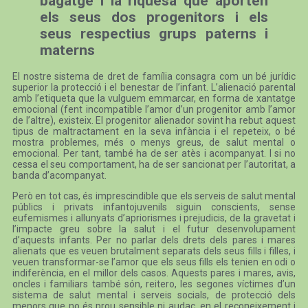
bagatge i la riquesa que aporten
els seus dos progenitors i els
seus respectius grups paterns i
materns
El nostre sistema de dret de família consagra com un bé jurídic
superior la protecció i el benestar de l’infant. L’alienació parental
amb l’etiqueta que la vulguem emmarcar, en forma de xantatge
emocional (fent incompatible l’amor d’un progenitor amb l’amor
de l’altre), existeix. El progenitor alienador sovint ha rebut aquest
tipus de maltractament en la seva infància i el repeteix, o bé
mostra problemes, més o menys greus, de salut mental o
emocional. Per tant, també ha de ser atès i acompanyat. I si no
cessa el seu comportament, ha de ser sancionat per l’autoritat, a
banda d’acompanyat.
Però en tot cas, és imprescindible que els serveis de salut mental
públics i privats infantojuvenils siguin conscients, sense
eufemismes i allunyats d’apriorismes i prejudicis, de la gravetat i
l’impacte greu sobre la salut i el futur desenvolupament
d’aquests infants. Per no parlar dels drets dels pares i mares
alienats que es veuen brutalment separats dels seus fills i filles, i
veuen transformar-se l’amor que els seus fills els tenien en odi o
indiferència, en el millor dels casos. Aquests pares i mares, avis,
oncles i familiars també són, reitero, les segones víctimes d’un
sistema de salut mental i serveis socials, de protecció dels
menors que no és prou sensible ni audaç, en el reconeixement i