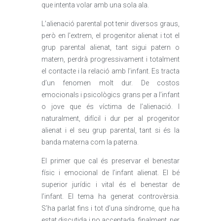
que intenta volar amb una sola ala.
L’alienació parental pot tenir diversos graus,
però en l’extrem, el progenitor alienat i tot el
grup parental alienat, tant sigui patern o
matern, perdrà progressivament i totalment
el contacte i la relació amb l’infant. Es tracta
d’un fenomen molt dur. De costos
emocionals i psicològics grans per a l’infant
o jove que és víctima de l’alienació. I
naturalment, difícil i dur per al progenitor
alienat i el seu grup parental, tant si és la
banda materna com la paterna.
El primer que cal és preservar el benestar
físic i emocional de l’infant alienat. El bé
superior jurídic i vital és el benestar de
l’infant. El tema ha generat controvèrsia.
S’ha parlat fins i tot d’una síndrome, que ha
estat discutida i no acceptada, finalment, per