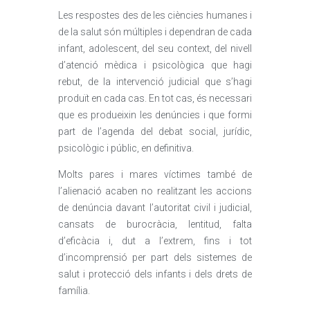
Les respostes des de les ciències humanes i
de la salut són múltiples i dependran de cada
infant, adolescent, del seu context, del nivell
d’atenció mèdica i psicològica que hagi
rebut, de la intervenció judicial que s’hagi
produït en cada cas. En tot cas, és necessari
que es produeixin les denúncies i que formi
part de l’agenda del debat social, jurídic,
psicològic i públic, en definitiva.
Molts pares i mares víctimes també de
l’alienació acaben no realitzant les accions
de denúncia davant l’autoritat civil i judicial,
cansats de burocràcia, lentitud, falta
d’eficàcia i, dut a l’extrem, fins i tot
d’incomprensió per part dels sistemes de
salut i protecció dels infants i dels drets de
família.