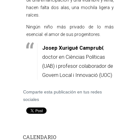
de una emancipación y una vida libre y llena,
hacen falta dos alas, una mochila ligera y
raíces.
Ningún niño más privado de lo más
esencial: el amor de sus progenitores.
Josep Xurigué Camprubí
,
doctor en Cièncias Políticas
(UAB) i profesor colaborador de
Govern Local i Innovació (UOC)
Comparte esta publicación en tus redes
sociales
CALENDARIO