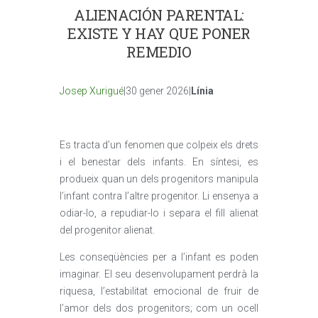
ALIENACIÓN PARENTAL:
EXISTE Y HAY QUE PONER
REMEDIO
Josep Xurigué
|30 gener 2026|
Línia
Es tracta d’un fenomen que colpeix els drets
i el benestar dels infants. En síntesi, es
produeix quan un dels progenitors manipula
l’infant contra l’altre progenitor. Li ensenya a
odiar-lo, a repudiar-lo i separa el fill alienat
del progenitor alienat.
Les conseqüències per a l’infant es poden
imaginar. El seu desenvolupament perdrà la
riquesa, l’estabilitat emocional de fruir de
l’amor dels dos progenitors; com un ocell