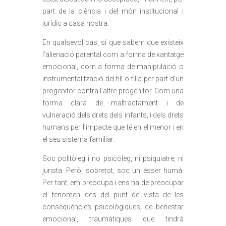
part de la ciència i del món institucional i
jurídic a casa nostra.
En qualsevol cas, sí que sabem que existeix
l’alienació parental com a forma de xantatge
emocional, com a forma de manipulació o
instrumentalització del fill o filla per part d’un
progenitor contra l’altre progenitor. Com una
forma clara de maltractament i de
vulneració dels drets dels infants; i dels drets
humans per l’impacte que té en el menor i en
el seu sistema familiar.
Soc politòleg i no psicòleg, ni psiquiatre, ni
jurista. Però, sobretot, soc un ésser humà.
Per tant, em preocupa i ens ha de preocupar
el fenomen des del punt de vista de les
conseqüències psicològiques, de benestar
emocional, traumàtiques que tindrà