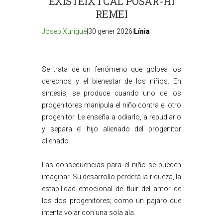
EXISTEIX I CAL POSAR-HI
REMEI
Josep Xurigué
|30 gener 2026|
Línia
Se trata de un fenómeno que golpea los
derechos y el bienestar de los niños. En
síntesis, se produce cuando uno de los
progenitores manipula el niño contra el otro
progenitor. Le enseña a odiarlo, a repudiarlo
y separa el hijo alienado del progenitor
alienado.
Las consecuencias para el niño se pueden
imaginar. Su desarrollo perderá la riqueza, la
estabilidad emocional de fluir del amor de
los dos progenitores; como un pájaro que
intenta volar con una sola ala.