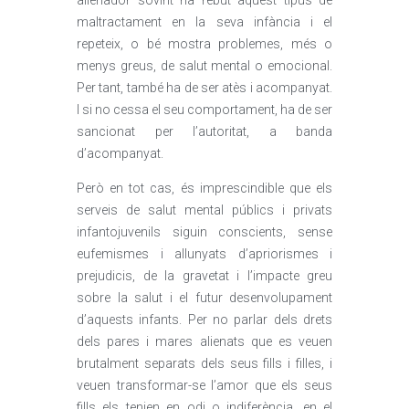
alienador sovint ha rebut aquest tipus de
maltractament en la seva infància i el
repeteix, o bé mostra problemes, més o
menys greus, de salut mental o emocional.
Per tant, també ha de ser atès i acompanyat.
I si no cessa el seu comportament, ha de ser
sancionat per l’autoritat, a banda
d’acompanyat.
Però en tot cas, és imprescindible que els
serveis de salut mental públics i privats
infantojuvenils siguin conscients, sense
eufemismes i allunyats d’apriorismes i
prejudicis, de la gravetat i l’impacte greu
sobre la salut i el futur desenvolupament
d’aquests infants. Per no parlar dels drets
dels pares i mares alienats que es veuen
brutalment separats dels seus fills i filles, i
veuen transformar-se l’amor que els seus
fills els tenien en odi o indiferència, en el