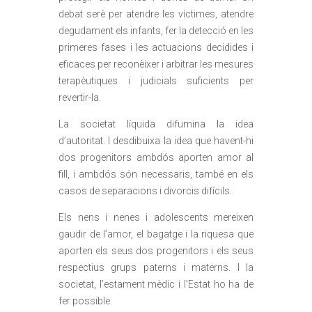
debat serè per atendre les víctimes, atendre
degudament els infants, fer la detecció en les
primeres fases i les actuacions decidides i
eficaces per reconèixer i arbitrar les mesures
terapèutiques i judicials suficients per
revertir-la.
La societat líquida difumina la idea
d’autoritat. I desdibuixa la idea que havent-hi
dos progenitors ambdós aporten amor al
fill, i ambdós són necessaris, també en els
casos de separacions i divorcis difícils.
Els nens i nenes i adolescents mereixen
gaudir de l’amor, el bagatge i la riquesa que
aporten els seus dos progenitors i els seus
respectius grups paterns i materns. I la
societat, l’estament mèdic i l’Estat ho ha de
fer possible.