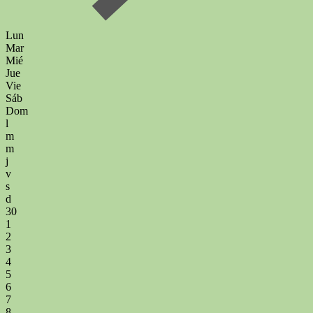
Lun
Mar
Mié
Jue
Vie
Sáb
Dom
l
m
m
j
v
s
d
30
1
2
3
4
5
6
7
8