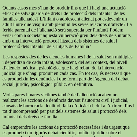
Quants casos més s’han de produir fins que hi hagi una actuació
eficaç de salvaguarda de drets i de protecció dels infants i de les
famílies alienades? L’infant o adolescent alienat pot esdevenir un
adult lliure que visqui amb plenitud les seves relacions d’afecte? La
ferida parental de l’alienació serà superada per l’infant? Podem
evitar com a societat aquesta vulneració greu dels drets dels infants
amb una intervenció protocol·litzada dels sistemes de salut i
protecció dels infants i dels Jutjats de Família?
Les respostes des de les ciències humanes i de la salut són múltiples
i dependran de cada infant, adolescent, del seu context, del nivell
d’atenció mèdica i psicològica que hagi rebut, de la intervenció
judicial que s’hagi produït en cada cas. En tot cas, és necessari que
es produeixin les denúncies i que formi part de l’agenda del debat
social, jurídic, psicològic i públic, en definitiva.
Molts pares i mares víctimes també de l’alienació acaben no
realitzant les accions de denúncia davant l’autoritat civil i judicial,
cansats de burocràcia, lentitud, falta d’eficàcia i, dut a l’extrem, fins i
tot d’incomprensió per part dels sistemes de salut i protecció dels
infants i dels drets de família.
Cal emprendre les accions de protecció necessàries i és urgent que
es produeixi un rigorós debat científic, polític i jurídic sobre el