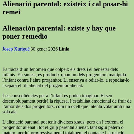
Alienació parental: existeix i cal posar-hi
remei
Alienación parental: existe y hay que
poner remedio
Josep Xurigué
|30 gener 2026|
Línia
Es tracta d’un fenomen que colpeix els drets i el benestar dels
infants. En síntesi, es produeix quan un dels progenitors manipula
l’infant contra l’altre progenitor. Li ensenya a odiar-lo, a repudiar-lo
i separa el fill alienat del progenitor alienat.
Les conseqüències per a l’infant es poden imaginar. El seu
desenvolupament perdrà la riquesa, l’estabilitat emocional de fruir de
l’amor dels dos progenitors; com un ocell que intenta volar amb una
sola ala.
L’alienació parental pot tenir diversos graus, però en l’extrem, el
progenitor alienat i tot el grup parental alienat, tant sigui patern o
matern, perdrà progressivament i totalment el contacte i la relació