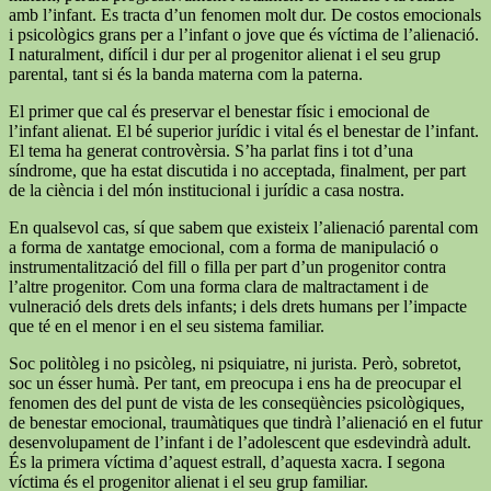
amb l’infant. Es tracta d’un fenomen molt dur. De costos emocionals
i psicològics grans per a l’infant o jove que és víctima de l’alienació.
I naturalment, difícil i dur per al progenitor alienat i el seu grup
parental, tant si és la banda materna com la paterna.
El primer que cal és preservar el benestar físic i emocional de
l’infant alienat. El bé superior jurídic i vital és el benestar de l’infant.
El tema ha generat controvèrsia. S’ha parlat fins i tot d’una
síndrome, que ha estat discutida i no acceptada, finalment, per part
de la ciència i del món institucional i jurídic a casa nostra.
En qualsevol cas, sí que sabem que existeix l’alienació parental com
a forma de xantatge emocional, com a forma de manipulació o
instrumentalització del fill o filla per part d’un progenitor contra
l’altre progenitor. Com una forma clara de maltractament i de
vulneració dels drets dels infants; i dels drets humans per l’impacte
que té en el menor i en el seu sistema familiar.
Soc politòleg i no psicòleg, ni psiquiatre, ni jurista. Però, sobretot,
soc un ésser humà. Per tant, em preocupa i ens ha de preocupar el
fenomen des del punt de vista de les conseqüències psicològiques,
de benestar emocional, traumàtiques que tindrà l’alienació en el futur
desenvolupament de l’infant i de l’adolescent que esdevindrà adult.
És la primera víctima d’aquest estrall, d’aquesta xacra. I segona
víctima és el progenitor alienat i el seu grup familiar.