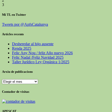
2
3
Mi TL en Twitter
Tweets por @ApfsCatalunya
Articles recents
Desheredar al hijo ausente
Renda 2025
Feliç Any Nou / feliz Año nuevo 2026
Feliç Nadal /Feliz Navidad 2025
Taller Jurídico Ley Orgánica 1/2025
Arxiu de publicacions
Arxiu
de
publicacions
Contador de visitas
APFSCAT