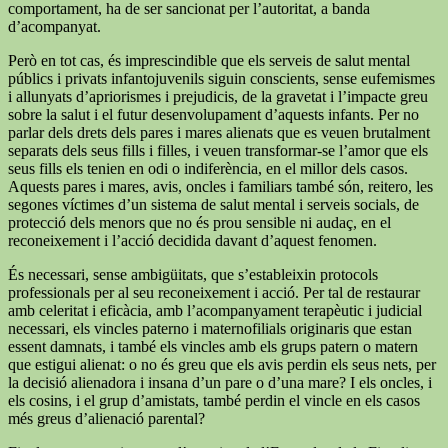
comportament, ha de ser sancionat per l’autoritat, a banda
d’acompanyat.
Però en tot cas, és imprescindible que els serveis de salut mental
públics i privats infantojuvenils siguin conscients, sense eufemismes
i allunyats d’apriorismes i prejudicis, de la gravetat i l’impacte greu
sobre la salut i el futur desenvolupament d’aquests infants. Per no
parlar dels drets dels pares i mares alienats que es veuen brutalment
separats dels seus fills i filles, i veuen transformar-se l’amor que els
seus fills els tenien en odi o indiferència, en el millor dels casos.
Aquests pares i mares, avis, oncles i familiars també són, reitero, les
segones víctimes d’un sistema de salut mental i serveis socials, de
protecció dels menors que no és prou sensible ni audaç, en el
reconeixement i l’acció decidida davant d’aquest fenomen.
És necessari, sense ambigüitats, que s’estableixin protocols
professionals per al seu reconeixement i acció. Per tal de restaurar
amb celeritat i eficàcia, amb l’acompanyament terapèutic i judicial
necessari, els vincles paterno i maternofilials originaris que estan
essent damnats, i també els vincles amb els grups patern o matern
que estigui alienat: o no és greu que els avis perdin els seus nets, per
la decisió alienadora i insana d’un pare o d’una mare? I els oncles, i
els cosins, i el grup d’amistats, també perdin el vincle en els casos
més greus d’alienació parental?