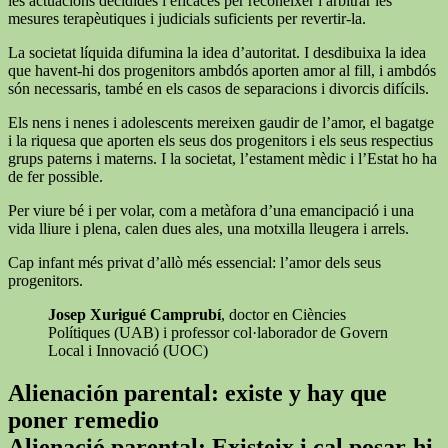
les actuacions decidides i eficaces per reconèixer i arbitrar les
mesures terapèutiques i judicials suficients per revertir-la.
La societat líquida difumina la idea d’autoritat. I desdibuixa la idea
que havent-hi dos progenitors ambdós aporten amor al fill, i ambdós
són necessaris, també en els casos de separacions i divorcis difícils.
Els nens i nenes i adolescents mereixen gaudir de l’amor, el bagatge
i la riquesa que aporten els seus dos progenitors i els seus respectius
grups paterns i materns. I la societat, l’estament mèdic i l’Estat ho ha
de fer possible.
Per viure bé i per volar, com a metàfora d’una emancipació i una
vida lliure i plena, calen dues ales, una motxilla lleugera i arrels.
Cap infant més privat d’allò més essencial: l’amor dels seus
progenitors.
Josep Xurigué Camprubí
, doctor en Ciències
Polítiques (UAB) i professor col·laborador de Govern
Local i Innovació (UOC)
Alienación parental: existe y hay que
poner remedio
Alienació parental: Existeix i cal posar-hi