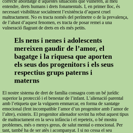
correcte abordatge d’aquestes situacions que vulneren, al meu
entendre, drets humans i drets fonamentals. I, en primer lloc, és
necessari visibilitzar socialment l’existència d’aquest cruel
maltractament. No es tracta només del perímetre o de la prevalença,
de l’abast d’aquest fenomen, es tracta de posar remei a una
vulneració flagrant de drets en els més petits.
Els nens i nenes i adolescents
mereixen gaudir de l’amor, el
bagatge i la riquesa que aporten
els seus dos progenitors i els seus
respectius grups paterns i
materns
El nostre sistema de dret de família consagra com un bé jurídic
superior la protecció i el benestar de l’infant. L’alienació parental
amb l’etiqueta que la vulguem emmarcar, en forma de xantatge
emocional (fent incompatible l’amor d’un progenitor amb l’amor de
l’altre), existeix. El progenitor alienador sovint ha rebut aquest tipus
de maltractament en la seva infància i el repeteix, o bé mostra
problemes, més o menys greus, de salut mental o emocional. Per
tant, també ha de ser atès i acompanyat. I si no cessa el seu