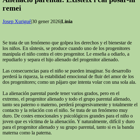
remei
Josep Xurigué
|30 gener 2026|
Línia
Se trata de un fenómeno que golpea los derechos y el bienestar de
los niños. En síntesis, se produce cuando uno de los progenitores
manipula el niño contra el otro progenitor. Le enseña a odiarlo, a
repudiarlo y separa el hijo alienado del progenitor alienado.
Las consecuencias para el niño se pueden imaginar. Su desarrollo
perderá la riqueza, la estabilidad emocional de fluir del amor de los
dos progenitores; como un pájaro que intenta volar con una sola ala.
La alienación parental puede tener varios grados, pero en el
extremo, el progenitor alienado y todo el grupo parental alienado,
tanto sea paterno o materno, perderá progresivamente y totalmente el
contacto y la relación con el niño. Se trata de un fenómeno muy
duro. De costes emocionales y psicológicos grandes para el niño o
joven que es víctima de la alienación. Y naturalmente, difícil y duro
para el progenitor alienado y su grupo parental, tanto si es la banda
materna como la paterna.