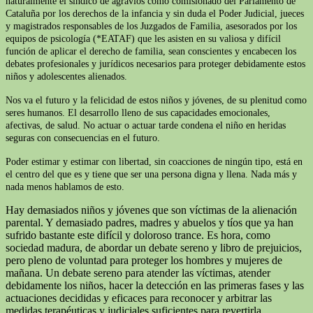
naturalmente el síndico de agravios como comisionado del Parlamento de
Cataluña por los derechos de la infancia y sin duda el Poder Judicial, jueces
y magistrados responsables de los Juzgados de Familia, asesorados por los
equipos de psicología (*EATAF) que les asisten en su valiosa y difícil
función de aplicar el derecho de familia, sean conscientes y encabecen los
debates profesionales y jurídicos necesarios para proteger debidamente estos
niños y adolescentes alienados.
Nos va el futuro y la felicidad de estos niños y jóvenes, de su plenitud como
seres humanos. El desarrollo lleno de sus capacidades emocionales,
afectivas, de salud. No actuar o actuar tarde condena el niño en heridas
seguras con consecuencias en el futuro.
Poder estimar y estimar con libertad, sin coacciones de ningún tipo, está en
el centro del que es y tiene que ser una persona digna y llena. Nada más y
nada menos hablamos de esto.
Hay demasiados niños y jóvenes que son víctimas de la alienación
parental. Y demasiado padres, madres y abuelos y tíos que ya han
sufrido bastante este difícil y doloroso trance. Es hora, como
sociedad madura, de abordar un debate sereno y libro de prejuicios,
pero pleno de voluntad para proteger los hombres y mujeres de
mañana. Un debate sereno para atender las víctimas, atender
debidamente los niños, hacer la detección en las primeras fases y las
actuaciones decididas y eficaces para reconocer y arbitrar las
medidas terapéuticas y judiciales suficientes para revertirla.