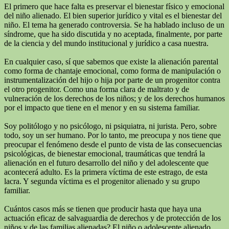
El primero que hace falta es preservar el bienestar físico y emocional
del niño alienado. El bien superior jurídico y vital es el bienestar del
niño. El tema ha generado controversia. Se ha hablado incluso de un
síndrome, que ha sido discutida y no aceptada, finalmente, por parte
de la ciencia y del mundo institucional y jurídico a casa nuestra.
En cualquier caso, sí que sabemos que existe la alienación parental
como forma de chantaje emocional, como forma de manipulación o
instrumentalización del hijo o hija por parte de un progenitor contra
el otro progenitor. Como una forma clara de maltrato y de
vulneración de los derechos de los niños; y de los derechos humanos
por el impacto que tiene en el menor y en su sistema familiar.
Soy politólogo y no psicólogo, ni psiquiatra, ni jurista. Pero, sobre
todo, soy un ser humano. Por lo tanto, me preocupa y nos tiene que
preocupar el fenómeno desde el punto de vista de las consecuencias
psicológicas, de bienestar emocional, traumáticas que tendrá la
alienación en el futuro desarrollo del niño y del adolescente que
acontecerá adulto. Es la primera víctima de este estrago, de esta
lacra. Y segunda víctima es el progenitor alienado y su grupo
familiar.
Cuántos casos más se tienen que producir hasta que haya una
actuación eficaz de salvaguardia de derechos y de protección de los
niños y de las familias alienadas? El niño o adolescente alienado