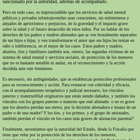
sancionado por la autoridad, además de acompañado.
Pero en todo caso, es imprescindible que los servicios de salud mental
públicos y privados infantojuveniles sean conscientes, sin eufemismos y
alejados de apriorismos y prejuicios, de la gravedad y el impacto grave
sobre la salud y el futuro desarrollo de estos niños. Por no hablar de los
derechos de los padres y madres alienados que se ven brutalmente separados
de sus hijos e hijas, y ven transformarse el amor que sus hijos les tenían en
odio o indiferencia, en el mejor de los casos. Estos padres y madres,
abuelos, tíos y familiares también son, reitero, las segundas víctimas de un
sistema de salud mental y servicios sociales, de protección de los menores
que no es bastante sensible ni audaz, en el reconocimiento y la acción
decidida ante este fenómeno.
Es necesario, sin ambigüedades, que se establezcan protocolos profesionales
para su reconocimiento y acción. Para restaurar con celeridad y eficacia,
con el acompañamiento terapéutico y judicial necesario, los vínculos
paterno y maternofilial originarios que están siendo dañados, y también los
vínculos con los grupos paterno o materno que esté alienado: o no es grave
que los abuelos pierdan sus nietos, por la decisión alienadora e insana de un
padre o de una madre? Y los tíos, y los primos, y el grupo de amistades,
también pierdan el vínculo en los casos más graves de alienación parental?
Finalmente, necesitamos que la autoridad del Estado, desde la Fiscalía que
tiene que velar por la protección de los derechos de los menores,