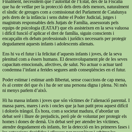
Finalment, necessitem que l’autoritat de l’Estat, des de la Fiscalia
que ha de vetllar per la protecció dels drets dels menors, naturalment
el síndic de greuges com a comissionat del Parlament de Catalunya
pels drets de la infància i sens dubte el Poder Judicial, jutges i
magistrats responsables dels Jutjats de Família, assessorats pels
equips de psicologia (EATAF) que els assisteixen en la seva valuosa
i difícil funció d’aplicar el dret de família, siguin conscients i
encapçalin els debats professionals i jurídics necessaris per protegir
degudament aquests infants i adolescents alienats.
Ens hi va el futur i la felicitat d’aquests infants i joves, de la seva
plenitud com a éssers humans. El desenvolupament ple de les seves
capacitats emocionals, afectives, de salut. No actuar o actuar tard
condemna l’infant a ferides segures amb conseqüències en el futur.
Poder estimar i estimar amb llibertat, sense coaccions de cap mena,
és al centre del que és i ha de ser una persona digna i plena. Ni més
ni menys parlem d’això.
Hi ha massa infants i joves que són víctimes de l’alienació parental. I
massa pares, mares i avis i oncles que ja han patit prou aquest difícil
i dolorós tràngol. És hora, com a societat madura, d’abordar un
debat serè i lliure de prejudicis, però ple de voluntat per protegir els
homes i dones de demà. Un debat serè per atendre les víctimes,
atendre degudament els infants, fer la detecció en les primeres fases i