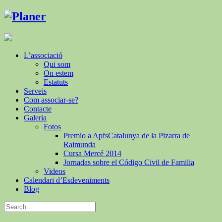
L’associació
Qui som
On estem
Estatuts
Serveis
Com associar-se?
Contacte
Galeria
Fotos
Premio a ApfsCatalunya de la Pizarra de
Raimunda
Cursa Mercé 2014
Jornadas sobre el Código Civil de Familia
Videos
Calendari d’Esdeveniments
Blog