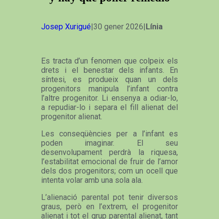
Josep Xurigué
|30 gener 2026|
Línia
Es tracta d’un fenomen que colpeix els
drets i el benestar dels infants. En
síntesi, es produeix quan un dels
progenitors manipula l’infant contra
l’altre progenitor. Li ensenya a odiar-lo,
a repudiar-lo i separa el fill alienat del
progenitor alienat.
Les conseqüències per a l’infant es
poden imaginar. El seu
desenvolupament perdrà la riquesa,
l’estabilitat emocional de fruir de l’amor
dels dos progenitors; com un ocell que
intenta volar amb una sola ala.
L’alienació parental pot tenir diversos
graus, però en l’extrem, el progenitor
alienat i tot el grup parental alienat, tant