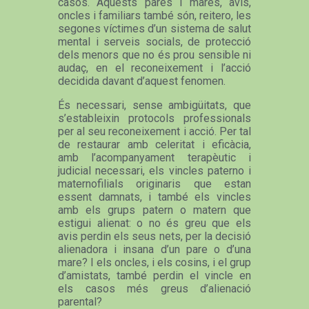
casos. Aquests pares i mares, avis,
oncles i familiars també són, reitero, les
segones víctimes d’un sistema de salut
mental i serveis socials, de protecció
dels menors que no és prou sensible ni
audaç, en el reconeixement i l’acció
decidida davant d’aquest fenomen.
És necessari, sense ambigüitats, que
s’estableixin protocols professionals
per al seu reconeixement i acció. Per tal
de restaurar amb celeritat i eficàcia,
amb l’acompanyament terapèutic i
judicial necessari, els vincles paterno i
maternofilials originaris que estan
essent damnats, i també els vincles
amb els grups patern o matern que
estigui alienat: o no és greu que els
avis perdin els seus nets, per la decisió
alienadora i insana d’un pare o d’una
mare? I els oncles, i els cosins, i el grup
d’amistats, també perdin el vincle en
els casos més greus d’alienació
parental?