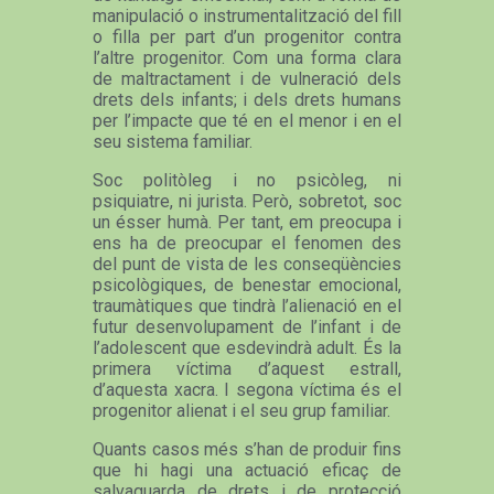
manipulació o instrumentalització del fill
o filla per part d’un progenitor contra
l’altre progenitor. Com una forma clara
de maltractament i de vulneració dels
drets dels infants; i dels drets humans
per l’impacte que té en el menor i en el
seu sistema familiar.
Soc politòleg i no psicòleg, ni
psiquiatre, ni jurista. Però, sobretot, soc
un ésser humà. Per tant, em preocupa i
ens ha de preocupar el fenomen des
del punt de vista de les conseqüències
psicològiques, de benestar emocional,
traumàtiques que tindrà l’alienació en el
futur desenvolupament de l’infant i de
l’adolescent que esdevindrà adult. És la
primera víctima d’aquest estrall,
d’aquesta xacra. I segona víctima és el
progenitor alienat i el seu grup familiar.
Quants casos més s’han de produir fins
que hi hagi una actuació eficaç de
salvaguarda de drets i de protecció