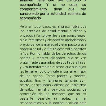
también tiene que ser atendido y
acompañado. Y si no cesa su
comportamiento, tiene que ser
sancionado por la autoridad, además de
acompañado.
Pero en todo caso, es imprescindible que
los servicios de salud mental públicos y
privados infantojuveniles sean conscientes,
sin eufemismos y alejados de apriorismos y
prejuicios, de la gravedad y el impacto grave
sobre la salud y el futuro desarrollo de estos
niños. Por no hablar de los derechos de los
padres y madres alienados que se ven
brutalmente separados de sus hijos e hijas,
y ven transformarse el amor que sus hijos
les tenían en odio o indiferencia, en el mejor
de los casos. Estos padres y madres,
abuelos, tíos y familiares también son,
reitero, las segundas víctimas de un sistema
de salud mental y servicios sociales, de
protección de los menores que no es
bastante sensible ni audaz, en el
reconocimiento y la acción decidida ante