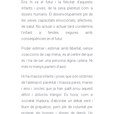
Ens hi va el futur i la felicitat d’aquests
infants i joves, de la seva plenitud com a
éssers humans. El desenvolupament ple de
les seves capacitats emocionals, afectives,
de salut. No actuar o actuar tard condemna
l’infant a ferides segures amb
conseqüències en el futur.
Poder estimar i estimar amb llibertat, sense
coaccions de cap mena, és al centre del que
és i ha de ser una persona digna i plena. Ni
més ni menys parlem d’això.
Hi ha massa infants i joves que són víctimes
de l’alienació parental. I massa pares, mares
i avis i oncles que ja han patit prou aquest
difícil i dolorós tràngol. És hora, com a
societat madura, d’abordar un debat serè i
lliure de prejudicis, però ple de voluntat per
protegir els homes i dones de demà. Un