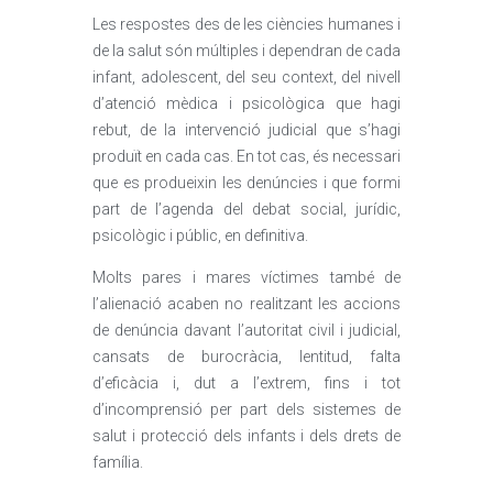
Les respostes des de les ciències humanes i
de la salut són múltiples i dependran de cada
infant, adolescent, del seu context, del nivell
d’atenció mèdica i psicològica que hagi
rebut, de la intervenció judicial que s’hagi
produït en cada cas. En tot cas, és necessari
que es produeixin les denúncies i que formi
part de l’agenda del debat social, jurídic,
psicològic i públic, en definitiva.
Molts pares i mares víctimes també de
l’alienació acaben no realitzant les accions
de denúncia davant l’autoritat civil i judicial,
cansats de burocràcia, lentitud, falta
d’eficàcia i, dut a l’extrem, fins i tot
d’incomprensió per part dels sistemes de
salut i protecció dels infants i dels drets de
família.