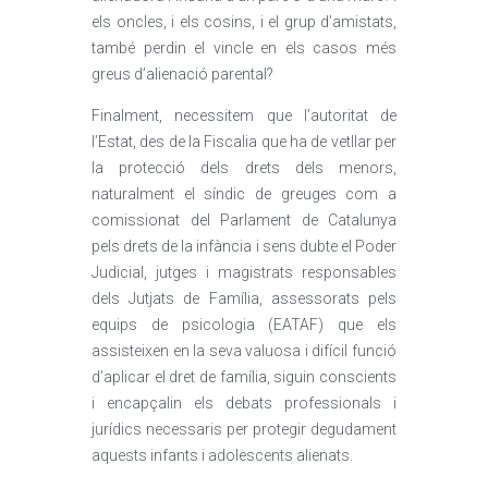
els oncles, i els cosins, i el grup d’amistats,
també perdin el vincle en els casos més
greus d’alienació parental?
Finalment, necessitem que l’autoritat de
l’Estat, des de la Fiscalia que ha de vetllar per
la protecció dels drets dels menors,
naturalment el síndic de greuges com a
comissionat del Parlament de Catalunya
pels drets de la infància i sens dubte el Poder
Judicial, jutges i magistrats responsables
dels Jutjats de Família, assessorats pels
equips de psicologia (EATAF) que els
assisteixen en la seva valuosa i difícil funció
d’aplicar el dret de família, siguin conscients
i encapçalin els debats professionals i
jurídics necessaris per protegir degudament
aquests infants i adolescents alienats.