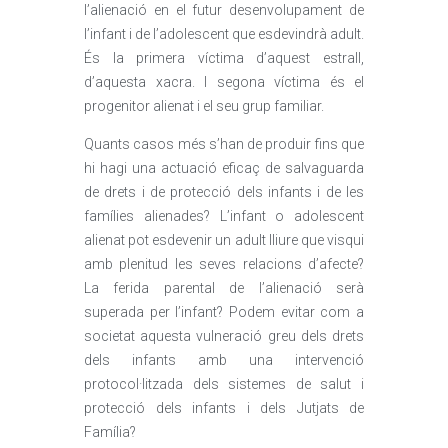
l’alienació en el futur desenvolupament de
l’infant i de l’adolescent que esdevindrà adult.
És la primera víctima d’aquest estrall,
d’aquesta xacra. I segona víctima és el
progenitor alienat i el seu grup familiar.
Quants casos més s’han de produir fins que
hi hagi una actuació eficaç de salvaguarda
de drets i de protecció dels infants i de les
famílies alienades? L’infant o adolescent
alienat pot esdevenir un adult lliure que visqui
amb plenitud les seves relacions d’afecte?
La ferida parental de l’alienació serà
superada per l’infant? Podem evitar com a
societat aquesta vulneració greu dels drets
dels infants amb una intervenció
protocol·litzada dels sistemes de salut i
protecció dels infants i dels Jutjats de
Família?