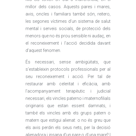
millor dels casos. Aquests pares i mares,
avis, oncles i familiars també són, reitero,
les segones víctimes d’un sistema de salut
mental i serveis socials, de protecció dels
menors que no és prou sensible ni audaç, en
el reconeixement i l’acció decidida davant
d’aquest fenomen.
És necessari, sense ambigüitats, que
s’estableixin protocols professionals per al
seu reconeixement i acció. Per tal de
restaurar amb celeritat i eficàcia, amb
l’acompanyament terapèutic i judicial
necessari, els vincles paterno i maternofilials
originaris que estan essent damnats, i
també els vincles amb els grups patern o
matern que estigui alienat: o no és greu que
els avis perdin els seus nets, per la decisió
alienadora i insana d’un pare o d’una mare? I