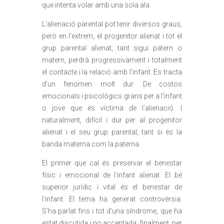
que intenta volar amb una sola ala.
L’alienació parental pot tenir diversos graus,
però en l’extrem, el progenitor alienat i tot el
grup parental alienat, tant sigui patern o
matern, perdrà progressivament i totalment
el contacte i la relació amb l’infant. Es tracta
d’un fenomen molt dur. De costos
emocionals i psicològics grans per a l’infant
o jove que és víctima de l’alienació. I
naturalment, difícil i dur per al progenitor
alienat i el seu grup parental, tant si és la
banda materna com la paterna.
El primer que cal és preservar el benestar
físic i emocional de l’infant alienat. El bé
superior jurídic i vital és el benestar de
l’infant. El tema ha generat controvèrsia.
S’ha parlat fins i tot d’una síndrome, que ha
estat discutida i no acceptada, finalment, per