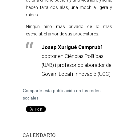
de una emancipación y una vida libre y llena,
hacen falta dos alas, una mochila ligera y
raíces.
Ningún niño más privado de lo más
esencial: el amor de sus progenitores.
Josep Xurigué Camprubí
,
doctor en Cièncias Políticas
(UAB) i profesor colaborador de
Govern Local i Innovació (UOC)
Comparte esta publicación en tus redes
sociales
CALENDARIO