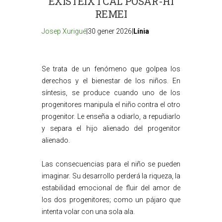
EXISTEIX I CAL POSAR-HI
REMEI
Josep Xurigué
|30 gener 2026|
Línia
Se trata de un fenómeno que golpea los
derechos y el bienestar de los niños. En
síntesis, se produce cuando uno de los
progenitores manipula el niño contra el otro
progenitor. Le enseña a odiarlo, a repudiarlo
y separa el hijo alienado del progenitor
alienado.
Las consecuencias para el niño se pueden
imaginar. Su desarrollo perderá la riqueza, la
estabilidad emocional de fluir del amor de
los dos progenitores; como un pájaro que
intenta volar con una sola ala.