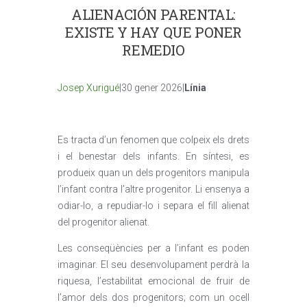
ALIENACIÓN PARENTAL:
EXISTE Y HAY QUE PONER
REMEDIO
Josep Xurigué
|30 gener 2026|
Línia
Es tracta d’un fenomen que colpeix els drets
i el benestar dels infants. En síntesi, es
produeix quan un dels progenitors manipula
l’infant contra l’altre progenitor. Li ensenya a
odiar-lo, a repudiar-lo i separa el fill alienat
del progenitor alienat.
Les conseqüències per a l’infant es poden
imaginar. El seu desenvolupament perdrà la
riquesa, l’estabilitat emocional de fruir de
l’amor dels dos progenitors; com un ocell