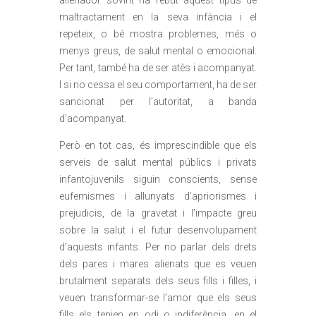
alienador sovint ha rebut aquest tipus de
maltractament en la seva infància i el
repeteix, o bé mostra problemes, més o
menys greus, de salut mental o emocional.
Per tant, també ha de ser atès i acompanyat.
I si no cessa el seu comportament, ha de ser
sancionat per l’autoritat, a banda
d’acompanyat.
Però en tot cas, és imprescindible que els
serveis de salut mental públics i privats
infantojuvenils siguin conscients, sense
eufemismes i allunyats d’apriorismes i
prejudicis, de la gravetat i l’impacte greu
sobre la salut i el futur desenvolupament
d’aquests infants. Per no parlar dels drets
dels pares i mares alienats que es veuen
brutalment separats dels seus fills i filles, i
veuen transformar-se l’amor que els seus
fills els tenien en odi o indiferència, en el