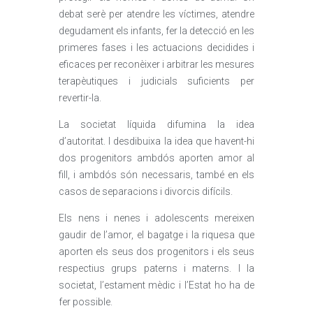
debat serè per atendre les víctimes, atendre
degudament els infants, fer la detecció en les
primeres fases i les actuacions decidides i
eficaces per reconèixer i arbitrar les mesures
terapèutiques i judicials suficients per
revertir-la.
La societat líquida difumina la idea
d’autoritat. I desdibuixa la idea que havent-hi
dos progenitors ambdós aporten amor al
fill, i ambdós són necessaris, també en els
casos de separacions i divorcis difícils.
Els nens i nenes i adolescents mereixen
gaudir de l’amor, el bagatge i la riquesa que
aporten els seus dos progenitors i els seus
respectius grups paterns i materns. I la
societat, l’estament mèdic i l’Estat ho ha de
fer possible.