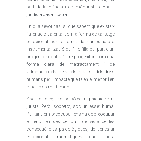
part de la ciència i del món institucional i
jurídic a casa nostra.
En qualsevol cas, sí que sabem que existeix
l’alienació parental com a forma de xantatge
emocional, com a forma de manipulació o
instrumentalització del fill o filla per part d’un
progenitor contra l’altre progenitor. Com una
forma clara de maltractament i de
vulneració dels drets dels infants; i dels drets
humans per l’impacte que té en el menor i en
el seu sistema familiar.
Soc politòleg i no psicòleg, ni psiquiatre, ni
jurista. Però, sobretot, soc un ésser humà.
Per tant, em preocupa i ens ha de preocupar
el fenomen des del punt de vista de les
conseqüències psicològiques, de benestar
emocional, traumàtiques que tindrà