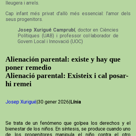
lleugera i arrels.
Cap infant més privat d’allò més essencial: l’amor dels
seus progenitors.
Josep Xurigué Camprubí
, doctor en Ciències
Polítiques (UAB) i professor col·laborador de
Govern Local i Innovació (UOC)
Alienación parental: existe y hay que
poner remedio
Alienació parental: Existeix i cal posar-
hi remei
Josep Xurigué
|30 gener 2026|
Línia
Se trata de un fenómeno que golpea los derechos y el
bienestar de los niños. En síntesis, se produce cuando uno
de los progenitores manipula el niño contra el otro