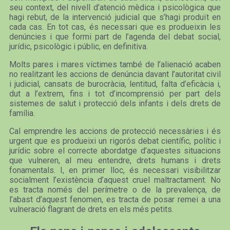
seu context, del nivell d’atenció mèdica i psicològica que
hagi rebut, de la intervenció judicial que s’hagi produït en
cada cas. En tot cas, és necessari que es produeixin les
denúncies i que formi part de l’agenda del debat social,
jurídic, psicològic i públic, en definitiva.
Molts pares i mares víctimes també de l’alienació acaben
no realitzant les accions de denúncia davant l’autoritat civil
i judicial, cansats de burocràcia, lentitud, falta d’eficàcia i,
dut a l’extrem, fins i tot d’incomprensió per part dels
sistemes de salut i protecció dels infants i dels drets de
família.
Cal emprendre les accions de protecció necessàries i és
urgent que es produeixi un rigorós debat científic, polític i
jurídic sobre el correcte abordatge d’aquestes situacions
que vulneren, al meu entendre, drets humans i drets
fonamentals. I, en primer lloc, és necessari visibilitzar
socialment l’existència d’aquest cruel maltractament. No
es tracta només del perímetre o de la prevalença, de
l’abast d’aquest fenomen, es tracta de posar remei a una
vulneració flagrant de drets en els més petits.