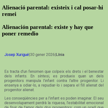
Alienació parental: existeix i cal posar-hi
remei
Alienación parental: existe y hay que
poner remedio
Josep Xurigué
|30 gener 2026|
Línia
Es tracta d’un fenomen que colpeix els drets i el benestar
dels infants. En síntesi, es produeix quan un dels
progenitors manipula l’infant contra l’altre progenitor. Li
ensenya a odiar-lo, a repudiar-lo i separa el fill alienat del
progenitor alienat.
Les conseqüències per a l’infant es poden imaginar. El seu
desenvolupament perdrà la riquesa, l’estabilitat emocional
de fruir de l’amor dels dos progenitors; com un ocell que