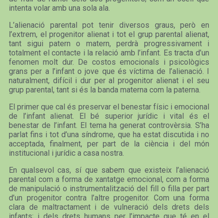
intenta volar amb una sola ala.
L’alienació parental pot tenir diversos graus, però en
l’extrem, el progenitor alienat i tot el grup parental alienat,
tant sigui patern o matern, perdrà progressivament i
totalment el contacte i la relació amb l’infant. Es tracta d’un
fenomen molt dur. De costos emocionals i psicològics
grans per a l’infant o jove que és víctima de l’alienació. I
naturalment, difícil i dur per al progenitor alienat i el seu
grup parental, tant si és la banda materna com la paterna.
El primer que cal és preservar el benestar físic i emocional
de l’infant alienat. El bé superior jurídic i vital és el
benestar de l’infant. El tema ha generat controvèrsia. S’ha
parlat fins i tot d’una síndrome, que ha estat discutida i no
acceptada, finalment, per part de la ciència i del món
institucional i jurídic a casa nostra.
En qualsevol cas, sí que sabem que existeix l’alienació
parental com a forma de xantatge emocional, com a forma
de manipulació o instrumentalització del fill o filla per part
d’un progenitor contra l’altre progenitor. Com una forma
clara de maltractament i de vulneració dels drets dels
infants; i dels drets humans per l’impacte que té en el