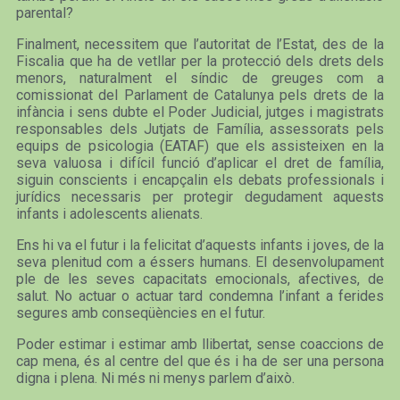
parental?
Finalment, necessitem que l’autoritat de l’Estat, des de la
Fiscalia que ha de vetllar per la protecció dels drets dels
menors, naturalment el síndic de greuges com a
comissionat del Parlament de Catalunya pels drets de la
infància i sens dubte el Poder Judicial, jutges i magistrats
responsables dels Jutjats de Família, assessorats pels
equips de psicologia (EATAF) que els assisteixen en la
seva valuosa i difícil funció d’aplicar el dret de família,
siguin conscients i encapçalin els debats professionals i
jurídics necessaris per protegir degudament aquests
infants i adolescents alienats.
Ens hi va el futur i la felicitat d’aquests infants i joves, de la
seva plenitud com a éssers humans. El desenvolupament
ple de les seves capacitats emocionals, afectives, de
salut. No actuar o actuar tard condemna l’infant a ferides
segures amb conseqüències en el futur.
Poder estimar i estimar amb llibertat, sense coaccions de
cap mena, és al centre del que és i ha de ser una persona
digna i plena. Ni més ni menys parlem d’això.