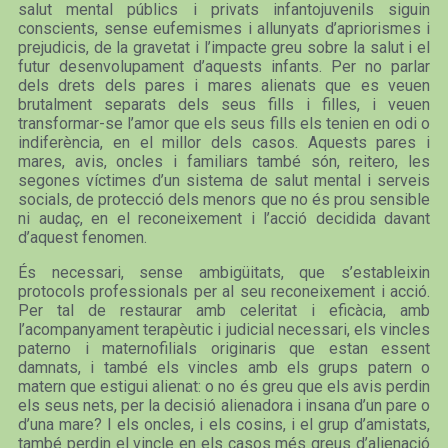
salut mental públics i privats infantojuvenils siguin
conscients, sense eufemismes i allunyats d’apriorismes i
prejudicis, de la gravetat i l’impacte greu sobre la salut i el
futur desenvolupament d’aquests infants. Per no parlar
dels drets dels pares i mares alienats que es veuen
brutalment separats dels seus fills i filles, i veuen
transformar-se l’amor que els seus fills els tenien en odi o
indiferència, en el millor dels casos. Aquests pares i
mares, avis, oncles i familiars també són, reitero, les
segones víctimes d’un sistema de salut mental i serveis
socials, de protecció dels menors que no és prou sensible
ni audaç, en el reconeixement i l’acció decidida davant
d’aquest fenomen.
És necessari, sense ambigüitats, que s’estableixin
protocols professionals per al seu reconeixement i acció.
Per tal de restaurar amb celeritat i eficàcia, amb
l’acompanyament terapèutic i judicial necessari, els vincles
paterno i maternofilials originaris que estan essent
damnats, i també els vincles amb els grups patern o
matern que estigui alienat: o no és greu que els avis perdin
els seus nets, per la decisió alienadora i insana d’un pare o
d’una mare? I els oncles, i els cosins, i el grup d’amistats,
també perdin el vincle en els casos més greus d’alienació