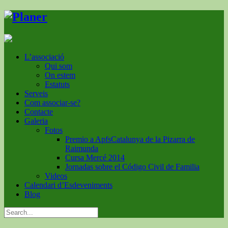
L’associació
Qui som
On estem
Estatuts
Serveis
Com associar-se?
Contacte
Galeria
Fotos
Premio a ApfsCatalunya de la Pizarra de
Raimunda
Cursa Mercé 2014
Jornadas sobre el Código Civil de Familia
Videos
Calendari d’Esdeveniments
Blog