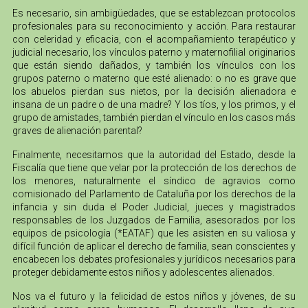
Es necesario, sin ambigüedades, que se establezcan protocolos
profesionales para su reconocimiento y acción. Para restaurar
con celeridad y eficacia, con el acompañamiento terapéutico y
judicial necesario, los vínculos paterno y maternofilial originarios
que están siendo dañados, y también los vínculos con los
grupos paterno o materno que esté alienado: o no es grave que
los abuelos pierdan sus nietos, por la decisión alienadora e
insana de un padre o de una madre? Y los tíos, y los primos, y el
grupo de amistades, también pierdan el vínculo en los casos más
graves de alienación parental?
Finalmente, necesitamos que la autoridad del Estado, desde la
Fiscalía que tiene que velar por la protección de los derechos de
los menores, naturalmente el síndico de agravios como
comisionado del Parlamento de Cataluña por los derechos de la
infancia y sin duda el Poder Judicial, jueces y magistrados
responsables de los Juzgados de Familia, asesorados por los
equipos de psicología (*EATAF) que les asisten en su valiosa y
difícil función de aplicar el derecho de familia, sean conscientes y
encabecen los debates profesionales y jurídicos necesarios para
proteger debidamente estos niños y adolescentes alienados.
Nos va el futuro y la felicidad de estos niños y jóvenes, de su