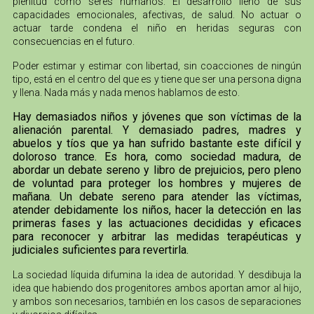
plenitud como seres humanos. El desarrollo lleno de sus
capacidades emocionales, afectivas, de salud. No actuar o
actuar tarde condena el niño en heridas seguras con
consecuencias en el futuro.
Poder estimar y estimar con libertad, sin coacciones de ningún
tipo, está en el centro del que es y tiene que ser una persona digna
y llena. Nada más y nada menos hablamos de esto.
Hay demasiados niños y jóvenes que son víctimas de la
alienación parental. Y demasiado padres, madres y
abuelos y tíos que ya han sufrido bastante este difícil y
doloroso trance. Es hora, como sociedad madura, de
abordar un debate sereno y libro de prejuicios, pero pleno
de voluntad para proteger los hombres y mujeres de
mañana. Un debate sereno para atender las víctimas,
atender debidamente los niños, hacer la detección en las
primeras fases y las actuaciones decididas y eficaces
para reconocer y arbitrar las medidas terapéuticas y
judiciales suficientes para revertirla.
La sociedad líquida difumina la idea de autoridad. Y desdibuja la
idea que habiendo dos progenitores ambos aportan amor al hijo,
y ambos son necesarios, también en los casos de separaciones