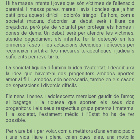
Hi ha massa infants i joves que són víctimes de l’alienació
parental. I massa pares, mares i avis i oncles que ja han
patit prou aquest difícil i dolorós tràngol. És hora, com a
societat madura, d’abordar un debat serè i lliure de
prejudicis, però ple de voluntat per protegir els homes i
dones de demà. Un debat serè per atendre les víctimes,
atendre degudament els infants, fer la detecció en les
primeres fases i les actuacions decidides i eficaces per
reconèixer i arbitrar les mesures terapèutiques i judicials
suficients per revertir-la.
La societat líquida difumina la idea d’autoritat. I desdibuixa
la idea que havent-hi dos progenitors ambdós aporten
amor al fill, i ambdós són necessaris, també en els casos
de separacions i divorcis difícils.
Els nens i nenes i adolescents mereixen gaudir de l’amor,
el bagatge i la riquesa que aporten els seus dos
progenitors i els seus respectius grups paterns i materns.
I la societat, l’estament mèdic i l’Estat ho ha de fer
possible.
Per viure bé i per volar, com a metàfora d’una emancipació
i una vida lliure i plena, calen dues ales, una motxilla