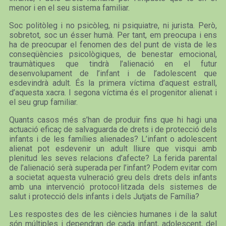
menor i en el seu sistema familiar.
Soc politòleg i no psicòleg, ni psiquiatre, ni jurista. Però,
sobretot, soc un ésser humà. Per tant, em preocupa i ens
ha de preocupar el fenomen des del punt de vista de les
conseqüències psicològiques, de benestar emocional,
traumàtiques que tindrà l’alienació en el futur
desenvolupament de l’infant i de l’adolescent que
esdevindrà adult. És la primera víctima d’aquest estrall,
d’aquesta xacra. I segona víctima és el progenitor alienat i
el seu grup familiar.
Quants casos més s’han de produir fins que hi hagi una
actuació eficaç de salvaguarda de drets i de protecció dels
infants i de les famílies alienades? L’infant o adolescent
alienat pot esdevenir un adult lliure que visqui amb
plenitud les seves relacions d’afecte? La ferida parental
de l’alienació serà superada per l’infant? Podem evitar com
a societat aquesta vulneració greu dels drets dels infants
amb una intervenció protocol·litzada dels sistemes de
salut i protecció dels infants i dels Jutjats de Família?
Les respostes des de les ciències humanes i de la salut
són múltiples i dependran de cada infant, adolescent, del