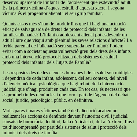
desenvolupament de l’infant i de l’adolescent que esdevindrà adult.
És la primera víctima d’aquest estrall, d’aquesta xacra. I segona
víctima és el progenitor alienat i el seu grup familiar.
Quants casos més s’han de produir fins que hi hagi una actuació
eficaç de salvaguarda de drets i de protecció dels infants i de les
famílies alienades? L’infant o adolescent alienat pot esdevenir un
adult lliure que visqui amb plenitud les seves relacions d’afecte? La
ferida parental de l’alienació serà superada per l’infant? Podem
evitar com a societat aquesta vulneració greu dels drets dels infants
amb una intervenció protocol·litzada dels sistemes de salut i
protecció dels infants i dels Jutjats de Família?
Les respostes des de les ciències humanes i de la salut són múltiples
i dependran de cada infant, adolescent, del seu context, del nivell
d’atenció mèdica i psicològica que hagi rebut, de la intervenció
judicial que s’hagi produït en cada cas. En tot cas, és necessari que
es produeixin les denúncies i que formi part de l’agenda del debat
social, jurídic, psicològic i públic, en definitiva.
Molts pares i mares víctimes també de l’alienació acaben no
realitzant les accions de denúncia davant l’autoritat civil i judicial,
cansats de burocràcia, lentitud, falta d’eficàcia i, dut a l’extrem, fins i
tot d’incomprensió per part dels sistemes de salut i protecció dels
infants i dels drets de família.