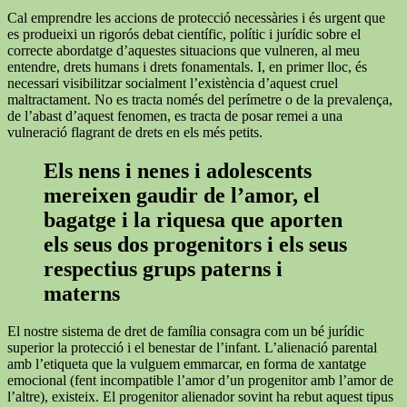
Cal emprendre les accions de protecció necessàries i és urgent que
es produeixi un rigorós debat científic, polític i jurídic sobre el
correcte abordatge d’aquestes situacions que vulneren, al meu
entendre, drets humans i drets fonamentals. I, en primer lloc, és
necessari visibilitzar socialment l’existència d’aquest cruel
maltractament. No es tracta només del perímetre o de la prevalença,
de l’abast d’aquest fenomen, es tracta de posar remei a una
vulneració flagrant de drets en els més petits.
Els nens i nenes i adolescents
mereixen gaudir de l’amor, el
bagatge i la riquesa que aporten
els seus dos progenitors i els seus
respectius grups paterns i
materns
El nostre sistema de dret de família consagra com un bé jurídic
superior la protecció i el benestar de l’infant. L’alienació parental
amb l’etiqueta que la vulguem emmarcar, en forma de xantatge
emocional (fent incompatible l’amor d’un progenitor amb l’amor de
l’altre), existeix. El progenitor alienador sovint ha rebut aquest tipus