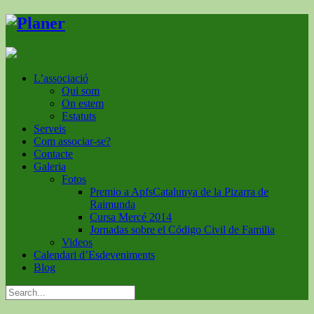
L’associació
Qui som
On estem
Estatuts
Serveis
Com associar-se?
Contacte
Galeria
Fotos
Premio a ApfsCatalunya de la Pizarra de
Raimunda
Cursa Mercé 2014
Jornadas sobre el Código Civil de Familia
Videos
Calendari d’Esdeveniments
Blog