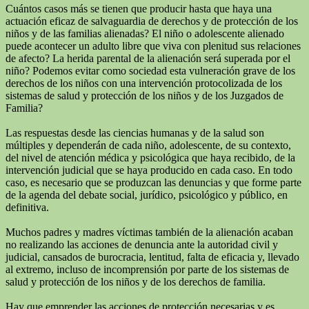
Cuántos casos más se tienen que producir hasta que haya una
actuación eficaz de salvaguardia de derechos y de protección de los
niños y de las familias alienadas? El niño o adolescente alienado
puede acontecer un adulto libre que viva con plenitud sus relaciones
de afecto? La herida parental de la alienación será superada por el
niño? Podemos evitar como sociedad esta vulneración grave de los
derechos de los niños con una intervención protocolizada de los
sistemas de salud y protección de los niños y de los Juzgados de
Familia?
Las respuestas desde las ciencias humanas y de la salud son
múltiples y dependerán de cada niño, adolescente, de su contexto,
del nivel de atención médica y psicológica que haya recibido, de la
intervención judicial que se haya producido en cada caso. En todo
caso, es necesario que se produzcan las denuncias y que forme parte
de la agenda del debate social, jurídico, psicológico y público, en
definitiva.
Muchos padres y madres víctimas también de la alienación acaban
no realizando las acciones de denuncia ante la autoridad civil y
judicial, cansados de burocracia, lentitud, falta de eficacia y, llevado
al extremo, incluso de incomprensión por parte de los sistemas de
salud y protección de los niños y de los derechos de familia.
Hay que emprender las acciones de protección necesarias y es