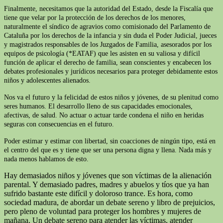
Finalmente, necesitamos que la autoridad del Estado, desde la Fiscalía que
tiene que velar por la protección de los derechos de los menores,
naturalmente el síndico de agravios como comisionado del Parlamento de
Cataluña por los derechos de la infancia y sin duda el Poder Judicial, jueces
y magistrados responsables de los Juzgados de Familia, asesorados por los
equipos de psicología (*EATAF) que les asisten en su valiosa y difícil
función de aplicar el derecho de familia, sean conscientes y encabecen los
debates profesionales y jurídicos necesarios para proteger debidamente estos
niños y adolescentes alienados.
Nos va el futuro y la felicidad de estos niños y jóvenes, de su plenitud como
seres humanos. El desarrollo lleno de sus capacidades emocionales,
afectivas, de salud. No actuar o actuar tarde condena el niño en heridas
seguras con consecuencias en el futuro.
Poder estimar y estimar con libertad, sin coacciones de ningún tipo, está en
el centro del que es y tiene que ser una persona digna y llena. Nada más y
nada menos hablamos de esto.
Hay demasiados niños y jóvenes que son víctimas de la alienación
parental. Y demasiado padres, madres y abuelos y tíos que ya han
sufrido bastante este difícil y doloroso trance. Es hora, como
sociedad madura, de abordar un debate sereno y libro de prejuicios,
pero pleno de voluntad para proteger los hombres y mujeres de
mañana. Un debate sereno para atender las víctimas, atender