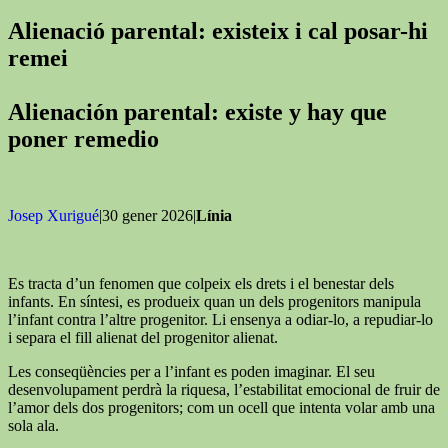
Alienació parental: existeix i cal posar-hi
remei
Alienación parental: existe y hay que
poner remedio
Josep Xurigué
|30 gener 2026|
Línia
Es tracta d’un fenomen que colpeix els drets i el benestar dels
infants. En síntesi, es produeix quan un dels progenitors manipula
l’infant contra l’altre progenitor. Li ensenya a odiar-lo, a repudiar-lo
i separa el fill alienat del progenitor alienat.
Les conseqüències per a l’infant es poden imaginar. El seu
desenvolupament perdrà la riquesa, l’estabilitat emocional de fruir de
l’amor dels dos progenitors; com un ocell que intenta volar amb una
sola ala.