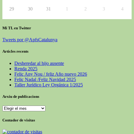
29
30
31
1
2
3
4
Mi TL en Twitter
Tweets por @ApfsCatalunya
Articles recents
Desheredar al hijo ausente
Renda 2025
Feliç Any Nou / feliz Año nuevo 2026
Feliç Nadal /Feliz Navidad 2025
Taller Jurídico Ley Orgánica 1/2025
Arxiu de publicacions
Contador de visitas