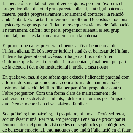
L’alienació parental pot tenir diversos graus, però en l’extrem, el
progenitor alienat i tot el grup parental alienat, tant sigui patern o
matern, perdrà progressivament i totalment el contacte i la relació
amb l’infant. Es tracta d’un fenomen molt dur. De costos emocionals
i psicològics grans per a l’infant o jove que és víctima de l’alienació.
I naturalment, difícil i dur per al progenitor alienat i el seu grup
parental, tant si és la banda materna com la paterna.
El primer que cal és preservar el benestar físic i emocional de
l’infant alienat. El bé superior jurídic i vital és el benestar de l’infant.
El tema ha generat controvèrsia. S’ha parlat fins i tot d’una
síndrome, que ha estat discutida i no acceptada, finalment, per part
de la ciència i del món institucional i jurídic a casa nostra.
En qualsevol cas, sí que sabem que existeix l’alienació parental com
a forma de xantatge emocional, com a forma de manipulació o
instrumentalització del fill o filla per part d’un progenitor contra
l’altre progenitor. Com una forma clara de maltractament i de
vulneració dels drets dels infants; i dels drets humans per l’impacte
que té en el menor i en el seu sistema familiar.
Soc politòleg i no psicòleg, ni psiquiatre, ni jurista. Però, sobretot,
soc un ésser humà. Per tant, em preocupa i ens ha de preocupar el
fenomen des del punt de vista de les conseqüències psicològiques,
de benestar emocional, traumàtiques que tindrà l’alienació en el futur