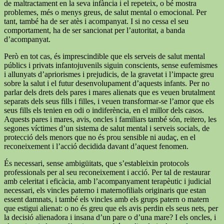
de maltractament en la seva infància i el repeteix, o bé mostra
problemes, més o menys greus, de salut mental o emocional. Per
tant, també ha de ser atès i acompanyat. I si no cessa el seu
comportament, ha de ser sancionat per l’autoritat, a banda
d’acompanyat.
Però en tot cas, és imprescindible que els serveis de salut mental
públics i privats infantojuvenils siguin conscients, sense eufemismes
i allunyats d’apriorismes i prejudicis, de la gravetat i l’impacte greu
sobre la salut i el futur desenvolupament d’aquests infants. Per no
parlar dels drets dels pares i mares alienats que es veuen brutalment
separats dels seus fills i filles, i veuen transformar-se l’amor que els
seus fills els tenien en odi o indiferència, en el millor dels casos.
Aquests pares i mares, avis, oncles i familiars també són, reitero, les
segones víctimes d’un sistema de salut mental i serveis socials, de
protecció dels menors que no és prou sensible ni audaç, en el
reconeixement i l’acció decidida davant d’aquest fenomen.
És necessari, sense ambigüitats, que s’estableixin protocols
professionals per al seu reconeixement i acció. Per tal de restaurar
amb celeritat i eficàcia, amb l’acompanyament terapèutic i judicial
necessari, els vincles paterno i maternofilials originaris que estan
essent damnats, i també els vincles amb els grups patern o matern
que estigui alienat: o no és greu que els avis perdin els seus nets, per
la decisió alienadora i insana d’un pare o d’una mare? I els oncles, i