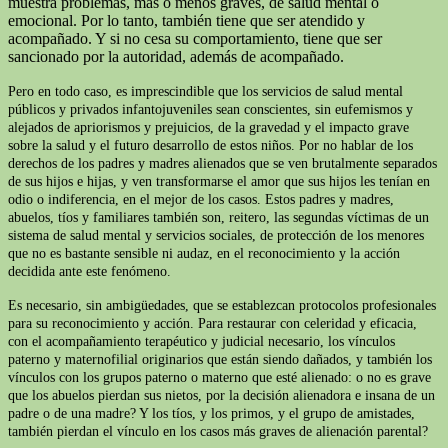
muestra problemas, más o menos graves, de salud mental o
emocional. Por lo tanto, también tiene que ser atendido y
acompañado. Y si no cesa su comportamiento, tiene que ser
sancionado por la autoridad, además de acompañado.
Pero en todo caso, es imprescindible que los servicios de salud mental
públicos y privados infantojuveniles sean conscientes, sin eufemismos y
alejados de apriorismos y prejuicios, de la gravedad y el impacto grave
sobre la salud y el futuro desarrollo de estos niños. Por no hablar de los
derechos de los padres y madres alienados que se ven brutalmente separados
de sus hijos e hijas, y ven transformarse el amor que sus hijos les tenían en
odio o indiferencia, en el mejor de los casos. Estos padres y madres,
abuelos, tíos y familiares también son, reitero, las segundas víctimas de un
sistema de salud mental y servicios sociales, de protección de los menores
que no es bastante sensible ni audaz, en el reconocimiento y la acción
decidida ante este fenómeno.
Es necesario, sin ambigüedades, que se establezcan protocolos profesionales
para su reconocimiento y acción. Para restaurar con celeridad y eficacia,
con el acompañamiento terapéutico y judicial necesario, los vínculos
paterno y maternofilial originarios que están siendo dañados, y también los
vínculos con los grupos paterno o materno que esté alienado: o no es grave
que los abuelos pierdan sus nietos, por la decisión alienadora e insana de un
padre o de una madre? Y los tíos, y los primos, y el grupo de amistades,
también pierdan el vínculo en los casos más graves de alienación parental?