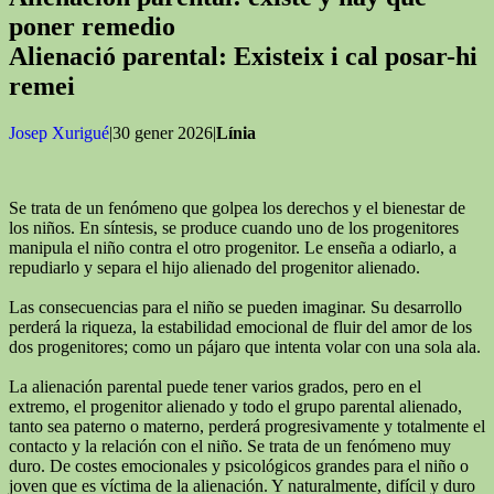
poner remedio
Alienació parental: Existeix i cal posar-hi
remei
Josep Xurigué
|30 gener 2026|
Línia
Se trata de un fenómeno que golpea los derechos y el bienestar de
los niños. En síntesis, se produce cuando uno de los progenitores
manipula el niño contra el otro progenitor. Le enseña a odiarlo, a
repudiarlo y separa el hijo alienado del progenitor alienado.
Las consecuencias para el niño se pueden imaginar. Su desarrollo
perderá la riqueza, la estabilidad emocional de fluir del amor de los
dos progenitores; como un pájaro que intenta volar con una sola ala.
La alienación parental puede tener varios grados, pero en el
extremo, el progenitor alienado y todo el grupo parental alienado,
tanto sea paterno o materno, perderá progresivamente y totalmente el
contacto y la relación con el niño. Se trata de un fenómeno muy
duro. De costes emocionales y psicológicos grandes para el niño o
joven que es víctima de la alienación. Y naturalmente, difícil y duro