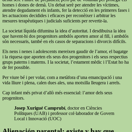
homes i dones de demà. Un debat serè per atendre les víctimes,
atendre degudament els infants, fer la detecció en les primeres fases i
les actuacions decidides i eficaces per reconèixer i arbitrar les
mesures terapèutiques i judicials suficients per revertir-la.
La societat líquida difumina la idea d’autoritat. I desdibuixa la idea
que havent-hi dos progenitors ambdós aporten amor al fill, i ambdós
són necessaris, també en els casos de separacions i divorcis difícils.
Els nens i nenes i adolescents mereixen gaudir de l’amor, el bagatge
i la riquesa que aporten els seus dos progenitors i els seus respectius
grups paterns i materns. I la societat, l’estament mèdic i l’Estat ho ha
de fer possible.
Per viure bé i per volar, com a metàfora d’una emancipació i una
vida lliure i plena, calen dues ales, una motxilla lleugera i arrels.
Cap infant més privat d’allò més essencial: l’amor dels seus
progenitors.
Josep Xurigué Camprubí
, doctor en Ciències
Polítiques (UAB) i professor col·laborador de Govern
Local i Innovació (UOC)
Alienación parental: existe y hay que