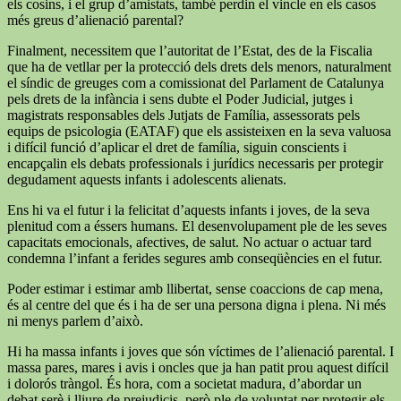
els cosins, i el grup d’amistats, també perdin el vincle en els casos
més greus d’alienació parental?
Finalment, necessitem que l’autoritat de l’Estat, des de la Fiscalia
que ha de vetllar per la protecció dels drets dels menors, naturalment
el síndic de greuges com a comissionat del Parlament de Catalunya
pels drets de la infància i sens dubte el Poder Judicial, jutges i
magistrats responsables dels Jutjats de Família, assessorats pels
equips de psicologia (EATAF) que els assisteixen en la seva valuosa
i difícil funció d’aplicar el dret de família, siguin conscients i
encapçalin els debats professionals i jurídics necessaris per protegir
degudament aquests infants i adolescents alienats.
Ens hi va el futur i la felicitat d’aquests infants i joves, de la seva
plenitud com a éssers humans. El desenvolupament ple de les seves
capacitats emocionals, afectives, de salut. No actuar o actuar tard
condemna l’infant a ferides segures amb conseqüències en el futur.
Poder estimar i estimar amb llibertat, sense coaccions de cap mena,
és al centre del que és i ha de ser una persona digna i plena. Ni més
ni menys parlem d’això.
Hi ha massa infants i joves que són víctimes de l’alienació parental. I
massa pares, mares i avis i oncles que ja han patit prou aquest difícil
i dolorós tràngol. És hora, com a societat madura, d’abordar un
debat serè i lliure de prejudicis, però ple de voluntat per protegir els