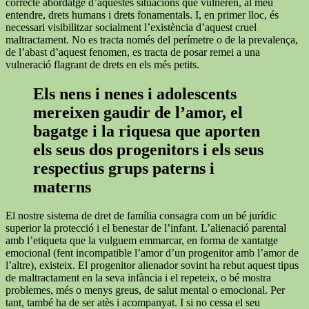
correcte abordatge d’aquestes situacions que vulneren, al meu
entendre, drets humans i drets fonamentals. I, en primer lloc, és
necessari visibilitzar socialment l’existència d’aquest cruel
maltractament. No es tracta només del perímetre o de la prevalença,
de l’abast d’aquest fenomen, es tracta de posar remei a una
vulneració flagrant de drets en els més petits.
Els nens i nenes i adolescents
mereixen gaudir de l’amor, el
bagatge i la riquesa que aporten
els seus dos progenitors i els seus
respectius grups paterns i
materns
El nostre sistema de dret de família consagra com un bé jurídic
superior la protecció i el benestar de l’infant. L’alienació parental
amb l’etiqueta que la vulguem emmarcar, en forma de xantatge
emocional (fent incompatible l’amor d’un progenitor amb l’amor de
l’altre), existeix. El progenitor alienador sovint ha rebut aquest tipus
de maltractament en la seva infància i el repeteix, o bé mostra
problemes, més o menys greus, de salut mental o emocional. Per
tant, també ha de ser atès i acompanyat. I si no cessa el seu