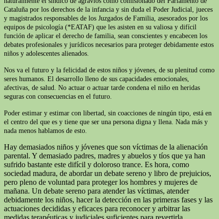
naturalmente el síndico de agravios como comisionado del Parlamento de
Cataluña por los derechos de la infancia y sin duda el Poder Judicial, jueces
y magistrados responsables de los Juzgados de Familia, asesorados por los
equipos de psicología (*EATAF) que les asisten en su valiosa y difícil
función de aplicar el derecho de familia, sean conscientes y encabecen los
debates profesionales y jurídicos necesarios para proteger debidamente estos
niños y adolescentes alienados.
Nos va el futuro y la felicidad de estos niños y jóvenes, de su plenitud como
seres humanos. El desarrollo lleno de sus capacidades emocionales,
afectivas, de salud. No actuar o actuar tarde condena el niño en heridas
seguras con consecuencias en el futuro.
Poder estimar y estimar con libertad, sin coacciones de ningún tipo, está en
el centro del que es y tiene que ser una persona digna y llena. Nada más y
nada menos hablamos de esto.
Hay demasiados niños y jóvenes que son víctimas de la alienación
parental. Y demasiado padres, madres y abuelos y tíos que ya han
sufrido bastante este difícil y doloroso trance. Es hora, como
sociedad madura, de abordar un debate sereno y libro de prejuicios,
pero pleno de voluntad para proteger los hombres y mujeres de
mañana. Un debate sereno para atender las víctimas, atender
debidamente los niños, hacer la detección en las primeras fases y las
actuaciones decididas y eficaces para reconocer y arbitrar las
medidas terapéuticas y judiciales suficientes para revertirla.