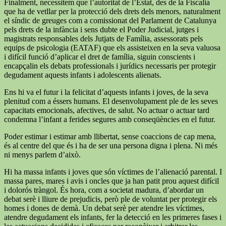
Finalment, necessitem que l’autoritat de l’Estat, des de la Fiscalia
que ha de vetllar per la protecció dels drets dels menors, naturalment
el síndic de greuges com a comissionat del Parlament de Catalunya
pels drets de la infància i sens dubte el Poder Judicial, jutges i
magistrats responsables dels Jutjats de Família, assessorats pels
equips de psicologia (EATAF) que els assisteixen en la seva valuosa
i difícil funció d’aplicar el dret de família, siguin conscients i
encapçalin els debats professionals i jurídics necessaris per protegir
degudament aquests infants i adolescents alienats.
Ens hi va el futur i la felicitat d’aquests infants i joves, de la seva
plenitud com a éssers humans. El desenvolupament ple de les seves
capacitats emocionals, afectives, de salut. No actuar o actuar tard
condemna l’infant a ferides segures amb conseqüències en el futur.
Poder estimar i estimar amb llibertat, sense coaccions de cap mena,
és al centre del que és i ha de ser una persona digna i plena. Ni més
ni menys parlem d’això.
Hi ha massa infants i joves que són víctimes de l’alienació parental. I
massa pares, mares i avis i oncles que ja han patit prou aquest difícil
i dolorós tràngol. És hora, com a societat madura, d’abordar un
debat serè i lliure de prejudicis, però ple de voluntat per protegir els
homes i dones de demà. Un debat serè per atendre les víctimes,
atendre degudament els infants, fer la detecció en les primeres fases i