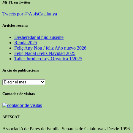
Mi TL en Twitter
Tweets por @ApfsCatalunya
Articles recents
Desheredar al hijo ausente
Renda 2025
Feliç Any Nou / feliz Año nuevo 2026
Feliç Nadal /Feliz Navidad 2025
Taller Jurídico Ley Orgánica 1/2025
Arxiu de publicacions
Arxiu
de
publicacions
Contador de visitas
APFSCAT
Associació de Pares de Familia Separats de Catalunya - Desde 1996