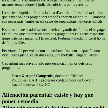
les actuacions decidides i eficaces per reconèixer i arbitrar les
mesures terapèutiques i judicials suficients per revertir-la.
La societat líquida difumina la idea d’autoritat. I desdibuixa la idea
que havent-hi dos progenitors ambdós aporten amor al fill, i ambdós
són necessaris, també en els casos de separacions i divorcis difícils.
Els nens i nenes i adolescents mereixen gaudir de l’amor, el bagatge
i la riquesa que aporten els seus dos progenitors i els seus respectius
grups paterns i materns. I la societat, l’estament mèdic i l’Estat ho ha
de fer possible.
Per viure bé i per volar, com a metàfora d’una emancipació i una
vida lliure i plena, calen dues ales, una motxilla lleugera i arrels.
Cap infant més privat d’allò més essencial: l’amor dels seus
progenitors.
Josep Xurigué Camprubí
, doctor en Ciències
Polítiques (UAB) i professor col·laborador de Govern
Local i Innovació (UOC)
Alienación parental: existe y hay que
poner remedio
Alienació parental: Existeix i cal posar-hi