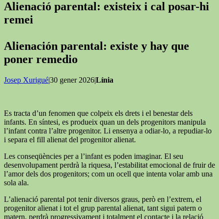
Alienació parental: existeix i cal posar-hi
remei
Alienación parental: existe y hay que
poner remedio
Josep Xurigué
|30 gener 2026|
Línia
Es tracta d’un fenomen que colpeix els drets i el benestar dels
infants. En síntesi, es produeix quan un dels progenitors manipula
l’infant contra l’altre progenitor. Li ensenya a odiar-lo, a repudiar-lo
i separa el fill alienat del progenitor alienat.
Les conseqüències per a l’infant es poden imaginar. El seu
desenvolupament perdrà la riquesa, l’estabilitat emocional de fruir de
l’amor dels dos progenitors; com un ocell que intenta volar amb una
sola ala.
L’alienació parental pot tenir diversos graus, però en l’extrem, el
progenitor alienat i tot el grup parental alienat, tant sigui patern o
matern, perdrà progressivament i totalment el contacte i la relació