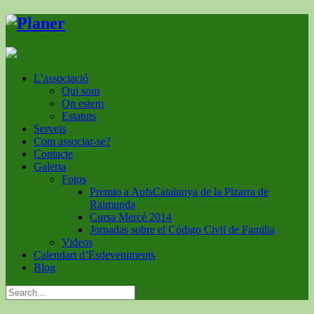
L’associació
Qui som
On estem
Estatuts
Serveis
Com associar-se?
Contacte
Galeria
Fotos
Premio a ApfsCatalunya de la Pizarra de
Raimunda
Cursa Mercé 2014
Jornadas sobre el Código Civil de Familia
Videos
Calendari d’Esdeveniments
Blog