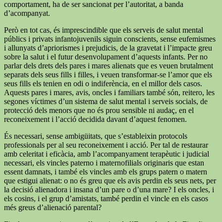
comportament, ha de ser sancionat per l’autoritat, a banda
d’acompanyat.
Però en tot cas, és imprescindible que els serveis de salut mental
públics i privats infantojuvenils siguin conscients, sense eufemismes
i allunyats d’apriorismes i prejudicis, de la gravetat i l’impacte greu
sobre la salut i el futur desenvolupament d’aquests infants. Per no
parlar dels drets dels pares i mares alienats que es veuen brutalment
separats dels seus fills i filles, i veuen transformar-se l’amor que els
seus fills els tenien en odi o indiferència, en el millor dels casos.
Aquests pares i mares, avis, oncles i familiars també són, reitero, les
segones víctimes d’un sistema de salut mental i serveis socials, de
protecció dels menors que no és prou sensible ni audaç, en el
reconeixement i l’acció decidida davant d’aquest fenomen.
És necessari, sense ambigüitats, que s’estableixin protocols
professionals per al seu reconeixement i acció. Per tal de restaurar
amb celeritat i eficàcia, amb l’acompanyament terapèutic i judicial
necessari, els vincles paterno i maternofilials originaris que estan
essent damnats, i també els vincles amb els grups patern o matern
que estigui alienat: o no és greu que els avis perdin els seus nets, per
la decisió alienadora i insana d’un pare o d’una mare? I els oncles, i
els cosins, i el grup d’amistats, també perdin el vincle en els casos
més greus d’alienació parental?