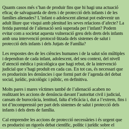
Quants casos més s’han de produir fins que hi hagi una actuació
eficaç de salvaguarda de drets i de protecció dels infants i de les
famílies alienades? L’infant o adolescent alienat pot esdevenir un
adult lliure que visqui amb plenitud les seves relacions d’afecte? La
ferida parental de l’alienació serà superada per l’infant? Podem
evitar com a societat aquesta vulneració greu dels drets dels infants
amb una intervenció protocol·litzada dels sistemes de salut i
protecció dels infants i dels Jutjats de Família?
Les respostes des de les ciències humanes i de la salut són múltiples
i dependran de cada infant, adolescent, del seu context, del nivell
d’atenció mèdica i psicològica que hagi rebut, de la intervenció
judicial que s’hagi produït en cada cas. En tot cas, és necessari que
es produeixin les denúncies i que formi part de l’agenda del debat
social, jurídic, psicològic i públic, en definitiva.
Molts pares i mares víctimes també de l’alienació acaben no
realitzant les accions de denúncia davant l’autoritat civil i judicial,
cansats de burocràcia, lentitud, falta d’eficàcia i, dut a l’extrem, fins i
tot d’incomprensió per part dels sistemes de salut i protecció dels
infants i dels drets de família.
Cal emprendre les accions de protecció necessàries i és urgent que
es produeixi un rigorós debat científic, polític i jurídic sobre el