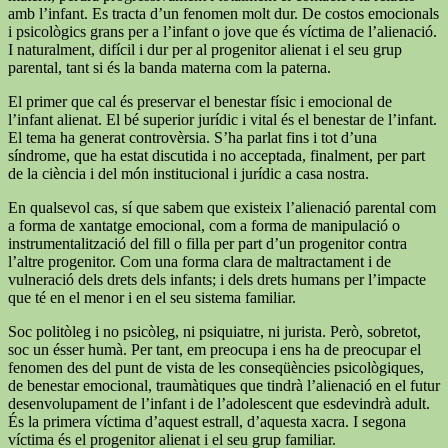
amb l’infant. Es tracta d’un fenomen molt dur. De costos emocionals
i psicològics grans per a l’infant o jove que és víctima de l’alienació.
I naturalment, difícil i dur per al progenitor alienat i el seu grup
parental, tant si és la banda materna com la paterna.
El primer que cal és preservar el benestar físic i emocional de
l’infant alienat. El bé superior jurídic i vital és el benestar de l’infant.
El tema ha generat controvèrsia. S’ha parlat fins i tot d’una
síndrome, que ha estat discutida i no acceptada, finalment, per part
de la ciència i del món institucional i jurídic a casa nostra.
En qualsevol cas, sí que sabem que existeix l’alienació parental com
a forma de xantatge emocional, com a forma de manipulació o
instrumentalització del fill o filla per part d’un progenitor contra
l’altre progenitor. Com una forma clara de maltractament i de
vulneració dels drets dels infants; i dels drets humans per l’impacte
que té en el menor i en el seu sistema familiar.
Soc politòleg i no psicòleg, ni psiquiatre, ni jurista. Però, sobretot,
soc un ésser humà. Per tant, em preocupa i ens ha de preocupar el
fenomen des del punt de vista de les conseqüències psicològiques,
de benestar emocional, traumàtiques que tindrà l’alienació en el futur
desenvolupament de l’infant i de l’adolescent que esdevindrà adult.
És la primera víctima d’aquest estrall, d’aquesta xacra. I segona
víctima és el progenitor alienat i el seu grup familiar.