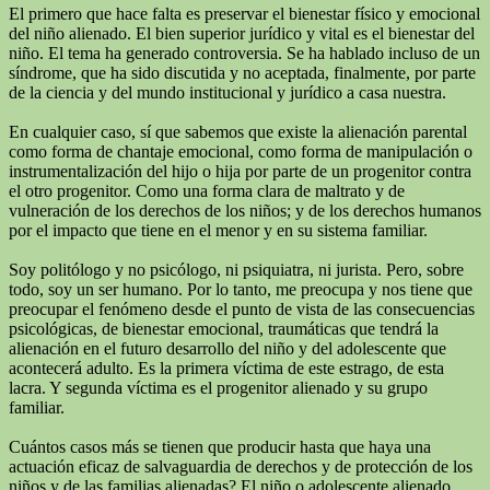
El primero que hace falta es preservar el bienestar físico y emocional
del niño alienado. El bien superior jurídico y vital es el bienestar del
niño. El tema ha generado controversia. Se ha hablado incluso de un
síndrome, que ha sido discutida y no aceptada, finalmente, por parte
de la ciencia y del mundo institucional y jurídico a casa nuestra.
En cualquier caso, sí que sabemos que existe la alienación parental
como forma de chantaje emocional, como forma de manipulación o
instrumentalización del hijo o hija por parte de un progenitor contra
el otro progenitor. Como una forma clara de maltrato y de
vulneración de los derechos de los niños; y de los derechos humanos
por el impacto que tiene en el menor y en su sistema familiar.
Soy politólogo y no psicólogo, ni psiquiatra, ni jurista. Pero, sobre
todo, soy un ser humano. Por lo tanto, me preocupa y nos tiene que
preocupar el fenómeno desde el punto de vista de las consecuencias
psicológicas, de bienestar emocional, traumáticas que tendrá la
alienación en el futuro desarrollo del niño y del adolescente que
acontecerá adulto. Es la primera víctima de este estrago, de esta
lacra. Y segunda víctima es el progenitor alienado y su grupo
familiar.
Cuántos casos más se tienen que producir hasta que haya una
actuación eficaz de salvaguardia de derechos y de protección de los
niños y de las familias alienadas? El niño o adolescente alienado