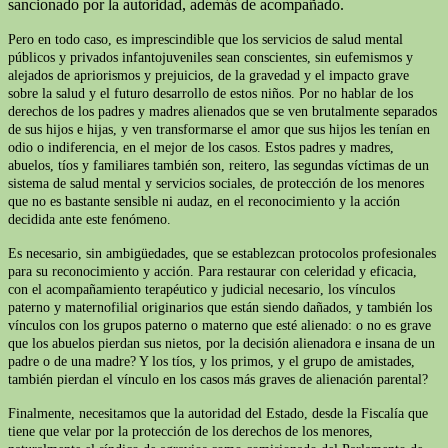
sancionado por la autoridad, además de acompañado.
Pero en todo caso, es imprescindible que los servicios de salud mental
públicos y privados infantojuveniles sean conscientes, sin eufemismos y
alejados de apriorismos y prejuicios, de la gravedad y el impacto grave
sobre la salud y el futuro desarrollo de estos niños. Por no hablar de los
derechos de los padres y madres alienados que se ven brutalmente separados
de sus hijos e hijas, y ven transformarse el amor que sus hijos les tenían en
odio o indiferencia, en el mejor de los casos. Estos padres y madres,
abuelos, tíos y familiares también son, reitero, las segundas víctimas de un
sistema de salud mental y servicios sociales, de protección de los menores
que no es bastante sensible ni audaz, en el reconocimiento y la acción
decidida ante este fenómeno.
Es necesario, sin ambigüedades, que se establezcan protocolos profesionales
para su reconocimiento y acción. Para restaurar con celeridad y eficacia,
con el acompañamiento terapéutico y judicial necesario, los vínculos
paterno y maternofilial originarios que están siendo dañados, y también los
vínculos con los grupos paterno o materno que esté alienado: o no es grave
que los abuelos pierdan sus nietos, por la decisión alienadora e insana de un
padre o de una madre? Y los tíos, y los primos, y el grupo de amistades,
también pierdan el vínculo en los casos más graves de alienación parental?
Finalmente, necesitamos que la autoridad del Estado, desde la Fiscalía que
tiene que velar por la protección de los derechos de los menores,