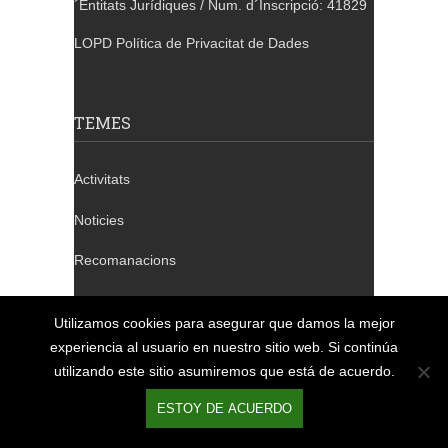
´Entitats Jurídiques / Num. d´Inscripció: 41829
LOPD Política de Privacitat de Dades
TEMES
Activitats
Noticies
Recomanacions
Tallers
Utilizamos cookies para asegurar que damos la mejor
Xerrades
experiencia al usuario en nuestro sitio web. Si continúa
utilizando este sitio asumiremos que está de acuerdo.
ESTOY DE ACUERDO
TELÈFONS DE CONTACTE