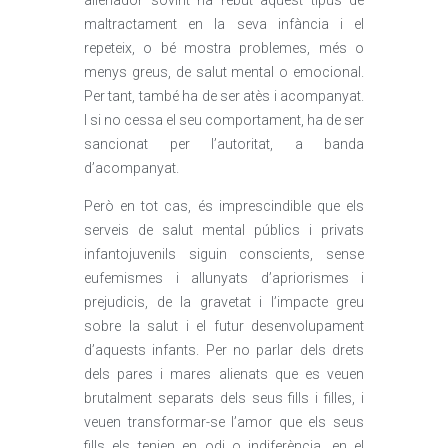
alienador sovint ha rebut aquest tipus de
maltractament en la seva infància i el
repeteix, o bé mostra problemes, més o
menys greus, de salut mental o emocional.
Per tant, també ha de ser atès i acompanyat.
I si no cessa el seu comportament, ha de ser
sancionat per l’autoritat, a banda
d’acompanyat.
Però en tot cas, és imprescindible que els
serveis de salut mental públics i privats
infantojuvenils siguin conscients, sense
eufemismes i allunyats d’apriorismes i
prejudicis, de la gravetat i l’impacte greu
sobre la salut i el futur desenvolupament
d’aquests infants. Per no parlar dels drets
dels pares i mares alienats que es veuen
brutalment separats dels seus fills i filles, i
veuen transformar-se l’amor que els seus
fills els tenien en odi o indiferència, en el