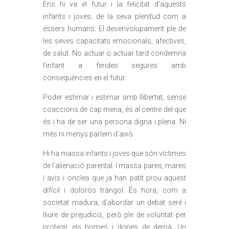
Ens hi va el futur i la felicitat d’aquests
infants i joves, de la seva plenitud com a
éssers humans. El desenvolupament ple de
les seves capacitats emocionals, afectives,
de salut. No actuar o actuar tard condemna
l’infant a ferides segures amb
conseqüències en el futur.
Poder estimar i estimar amb llibertat, sense
coaccions de cap mena, és al centre del que
és i ha de ser una persona digna i plena. Ni
més ni menys parlem d’això.
Hi ha massa infants i joves que són víctimes
de l’alienació parental. I massa pares, mares
i avis i oncles que ja han patit prou aquest
difícil i dolorós tràngol. És hora, com a
societat madura, d’abordar un debat serè i
lliure de prejudicis, però ple de voluntat per
protegir els homes i dones de demà. Un