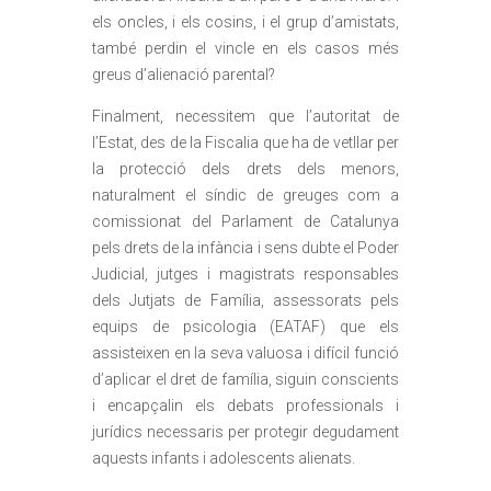
els oncles, i els cosins, i el grup d’amistats,
també perdin el vincle en els casos més
greus d’alienació parental?
Finalment, necessitem que l’autoritat de
l’Estat, des de la Fiscalia que ha de vetllar per
la protecció dels drets dels menors,
naturalment el síndic de greuges com a
comissionat del Parlament de Catalunya
pels drets de la infància i sens dubte el Poder
Judicial, jutges i magistrats responsables
dels Jutjats de Família, assessorats pels
equips de psicologia (EATAF) que els
assisteixen en la seva valuosa i difícil funció
d’aplicar el dret de família, siguin conscients
i encapçalin els debats professionals i
jurídics necessaris per protegir degudament
aquests infants i adolescents alienats.