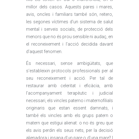
millor dels casos. Aquests pares i mares,
avis, oncles i familiars també són, reitero,
les segones víctimes d’un sistema de salut
mental i serveis socials, de protecció dels
menors que no és prou sensible ni audaç, en
el reconeixement i l’acció decidida davant
d’aquest fenomen.
És necessari, sense ambigüitats, que
s’estableixin protocols professionals per al
seu reconeixement i acció. Per tal de
restaurar amb celeritat i eficàcia, amb
l’acompanyament terapèutic i judicial
necessari, els vincles paterno i maternofilials
originaris que estan essent damnats, i
també els vincles amb els grups patern o
matern que estigui alienat: o no és greu que
els avis perdin els seus nets, per la decisió
alienadora i insana d’un pare o d’una mare? I