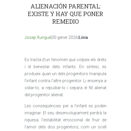
ALIENACIÓN PARENTAL:
EXISTE Y HAY QUE PONER
REMEDIO
Josep Xurigué
|30 gener 2026|
Línia
Es tracta d’un fenomen que colpeix els drets
i el benestar dels infants. En síntesi, es
produeix quan un dels progenitors manipula
l’infant contra l’altre progenitor. Li ensenya a
odiar-lo, a repudiar-lo i separa el fill alienat
del progenitor alienat.
Les conseqüències per a l’infant es poden
imaginar. El seu desenvolupament perdrà la
riquesa, l’estabilitat emocional de fruir de
l’amor dels dos progenitors; com un ocell