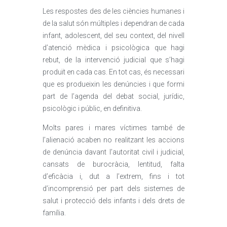
Les respostes des de les ciències humanes i
de la salut són múltiples i dependran de cada
infant, adolescent, del seu context, del nivell
d’atenció mèdica i psicològica que hagi
rebut, de la intervenció judicial que s’hagi
produït en cada cas. En tot cas, és necessari
que es produeixin les denúncies i que formi
part de l’agenda del debat social, jurídic,
psicològic i públic, en definitiva.
Molts pares i mares víctimes també de
l’alienació acaben no realitzant les accions
de denúncia davant l’autoritat civil i judicial,
cansats de burocràcia, lentitud, falta
d’eficàcia i, dut a l’extrem, fins i tot
d’incomprensió per part dels sistemes de
salut i protecció dels infants i dels drets de
família.