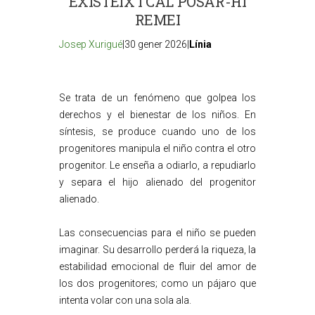
EXISTEIX I CAL POSAR-HI
REMEI
Josep Xurigué
|30 gener 2026|
Línia
Se trata de un fenómeno que golpea los
derechos y el bienestar de los niños. En
síntesis, se produce cuando uno de los
progenitores manipula el niño contra el otro
progenitor. Le enseña a odiarlo, a repudiarlo
y separa el hijo alienado del progenitor
alienado.
Las consecuencias para el niño se pueden
imaginar. Su desarrollo perderá la riqueza, la
estabilidad emocional de fluir del amor de
los dos progenitores; como un pájaro que
intenta volar con una sola ala.