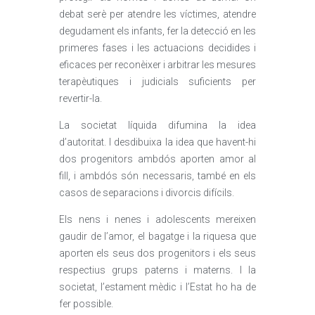
debat serè per atendre les víctimes, atendre
degudament els infants, fer la detecció en les
primeres fases i les actuacions decidides i
eficaces per reconèixer i arbitrar les mesures
terapèutiques i judicials suficients per
revertir-la.
La societat líquida difumina la idea
d’autoritat. I desdibuixa la idea que havent-hi
dos progenitors ambdós aporten amor al
fill, i ambdós són necessaris, també en els
casos de separacions i divorcis difícils.
Els nens i nenes i adolescents mereixen
gaudir de l’amor, el bagatge i la riquesa que
aporten els seus dos progenitors i els seus
respectius grups paterns i materns. I la
societat, l’estament mèdic i l’Estat ho ha de
fer possible.