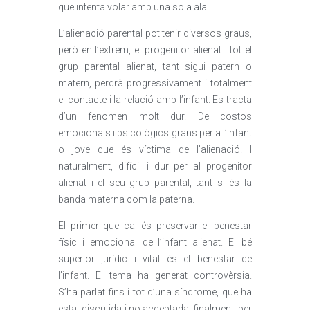
que intenta volar amb una sola ala.
L’alienació parental pot tenir diversos graus,
però en l’extrem, el progenitor alienat i tot el
grup parental alienat, tant sigui patern o
matern, perdrà progressivament i totalment
el contacte i la relació amb l’infant. Es tracta
d’un fenomen molt dur. De costos
emocionals i psicològics grans per a l’infant
o jove que és víctima de l’alienació. I
naturalment, difícil i dur per al progenitor
alienat i el seu grup parental, tant si és la
banda materna com la paterna.
El primer que cal és preservar el benestar
físic i emocional de l’infant alienat. El bé
superior jurídic i vital és el benestar de
l’infant. El tema ha generat controvèrsia.
S’ha parlat fins i tot d’una síndrome, que ha
estat discutida i no acceptada, finalment, per