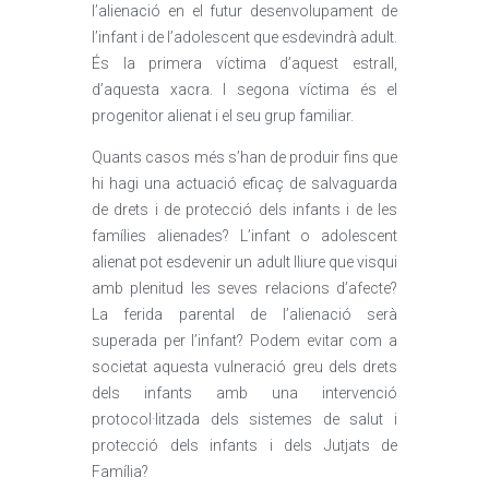
l’alienació en el futur desenvolupament de
l’infant i de l’adolescent que esdevindrà adult.
És la primera víctima d’aquest estrall,
d’aquesta xacra. I segona víctima és el
progenitor alienat i el seu grup familiar.
Quants casos més s’han de produir fins que
hi hagi una actuació eficaç de salvaguarda
de drets i de protecció dels infants i de les
famílies alienades? L’infant o adolescent
alienat pot esdevenir un adult lliure que visqui
amb plenitud les seves relacions d’afecte?
La ferida parental de l’alienació serà
superada per l’infant? Podem evitar com a
societat aquesta vulneració greu dels drets
dels infants amb una intervenció
protocol·litzada dels sistemes de salut i
protecció dels infants i dels Jutjats de
Família?