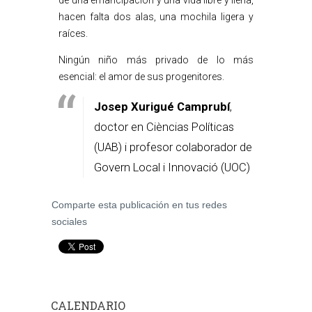
de una emancipación y una vida libre y llena,
hacen falta dos alas, una mochila ligera y
raíces.
Ningún niño más privado de lo más
esencial: el amor de sus progenitores.
Josep Xurigué Camprubí
,
doctor en Cièncias Políticas
(UAB) i profesor colaborador de
Govern Local i Innovació (UOC)
Comparte esta publicación en tus redes
sociales
CALENDARIO