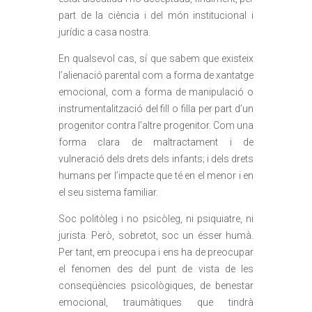
part de la ciència i del món institucional i
jurídic a casa nostra.
En qualsevol cas, sí que sabem que existeix
l’alienació parental com a forma de xantatge
emocional, com a forma de manipulació o
instrumentalització del fill o filla per part d’un
progenitor contra l’altre progenitor. Com una
forma clara de maltractament i de
vulneració dels drets dels infants; i dels drets
humans per l’impacte que té en el menor i en
el seu sistema familiar.
Soc politòleg i no psicòleg, ni psiquiatre, ni
jurista. Però, sobretot, soc un ésser humà.
Per tant, em preocupa i ens ha de preocupar
el fenomen des del punt de vista de les
conseqüències psicològiques, de benestar
emocional, traumàtiques que tindrà