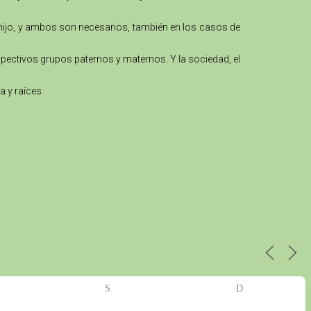
 hijo, y ambos son necesarios, también en los casos de
spectivos grupos paternos y maternos. Y la sociedad, el
a y raíces.
S
D