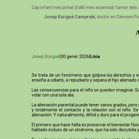
Cap infant més privat d’allò més essencial: l’amor dels
Josep Xurigué Camprubí
, doctor en Ciències Po
A
Josep Xurigué
|30 gener 2026|
Línia
Se trata de un fenómeno que golpea los derechos y el b
enseña a odiarlo, a repudiarlo y separa el hijo alienado 
Las consecuencias para el niño se pueden imaginar. Su 
volar con una sola ala.
La alienación parental puede tener varios grados, pero
y totalmente el contacto y la relación con el niño. 
alienación. Y naturalmente, difícil y duro para el proge
El primero que hace falta es preservar el bienestar físic
hablado incluso de un síndrome, que ha sido discutida y 