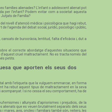
les famílies alienades? L’infant o adolescent alienat pot
rada per l’infant? Podem evitar com a societat aquesta
s Jutjats de Família?
el nivell d’atenció mèdica i psicològica que hagi rebut,
de l’agenda del debat social, jurídic, psicològic i públic,
cansats de burocràcia, lentitud, falta d’eficàcia i, dut a
c sobre el correcte abordatge d’aquestes situacions que
cia d’aquest cruel maltractament. No es tracta només del
és petits.
iquesa que aporten els seus dos
arental amb l’etiqueta que la vulguem emmarcar, en forma
ovint ha rebut aquest tipus de maltractament en la seva
 i acompanyat. I si no cessa el seu comportament, ha de
eufemismes i allunyats d’apriorismes i prejudicis, de la
ares alienats que es veuen brutalment separats dels seus
es i mares, avis, oncles i familiars també són, reitero, les