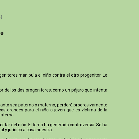
C)
io
enitores manipula el niño contra el otro progenitor. Le
mor de los dos progenitores; como un pájaro que intenta
o, tanto sea paterno o materno, perderá progresivamente
cos grandes para el niño o joven que es víctima de la
paterna.
ienestar del niño. El tema ha generado controversia. Se ha
l y jurídico a casa nuestra.