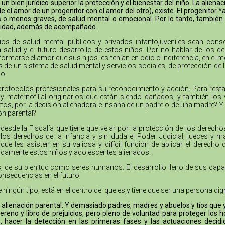
 bien jurídico superior la protección y el bienestar del niño. La aliena
el amor de un progenitor con el amor del otro), existe. El progenitor *
ás o menos graves, de salud mental o emocional. Por lo tanto, también
oridad, además de acompañado.
cios de salud mental públicos y privados infantojuveniles sean cons
la salud y el futuro desarrollo de estos niños. Por no hablar de los
formarse el amor que sus hijos les tenían en odio o indiferencia, en el 
as de un sistema de salud mental y servicios sociales, de protección de 
o.
protocolos profesionales para su reconocimiento y acción. Para resta
no y maternofilial originarios que están siendo dañados, y también l
tos, por la decisión alienadora e insana de un padre o de una madre? Y 
ón parental?
desde la Fiscalía que tiene que velar por la protección de los derech
s derechos de la infancia y sin duda el Poder Judicial, jueces y m
e les asisten en su valiosa y difícil función de aplicar el derecho
bidamente estos niños y adolescentes alienados.
nes, de su plenitud como seres humanos. El desarrollo lleno de sus cap
onsecuencias en el futuro.
e ningún tipo, está en el centro del que es y tiene que ser una persona 
alienación parental. Y demasiado padres, madres y abuelos y tíos que ya 
reno y libro de prejuicios, pero pleno de voluntad para proteger lo
, hacer la detección en las primeras fases y las actuaciones decidi