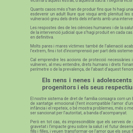
víctima d’aquest estrall, d’aquesta xacra. I segona víctim
Quants casos més s’han de produir fins que hi hagi una a
esdevenir un adult lliure que visqui amb plenitud les
vulneració greu dels drets dels infants amb una intervenc
Les respostes des de les ciències humanes i de la salut
de la intervenció judicial que s’hagi produït en cada cas.
en definitiva.
Molts pares i mares víctimes també de l’alienació acaben 
l’extrem, fins i tot d’incomprensió per part dels sistemes
Cal emprendre les accions de protecció necessàries i é
vulneren, al meu entendre, drets humans i drets fonamen
perímetre o de la prevalença, de l’abast d’aquest fenom
Els nens i nenes i adolescents
progenitors i els seus respecti
El nostre sistema de dret de família consagra com un bé
de xantatge emocional (fent incompatible l’amor d’un p
infància i el repeteix, o bé mostra problemes, més o m
ser sancionat per l’autoritat, a banda d’acompanyat.
Però en tot cas, és imprescindible que els serveis de s
gravetat i l’impacte greu sobre la salut i el futur des
fills i filles, i veuen transformar-se l’amor que els seus 