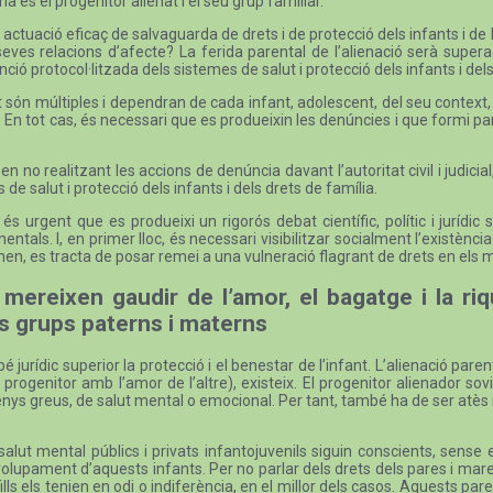
a és el progenitor alienat i el seu grup familiar.
ctuació eficaç de salvaguarda de drets i de protecció dels infants i de 
 seves relacions d’afecte? La ferida parental de l’alienació serà supe
ió protocol·litzada dels sistemes de salut i protecció dels infants i del
 són múltiples i dependran de cada infant, adolescent, del seu context, d
 En tot cas, és necessari que es produeixin les denúncies i que formi part 
no realitzant les accions de denúncia davant l’autoritat civil i judicial, 
 de salut i protecció dels infants i dels drets de família.
s urgent que es produeixi un rigorós debat científic, polític i jurídi
tals. I, en primer lloc, és necessari visibilitzar socialment l’existèn
en, es tracta de posar remei a una vulneració flagrant de drets en els m
 mereixen gaudir de l’amor, el bagatge i la r
us grups paterns i materns
 jurídic superior la protecció i el benestar de l’infant. L’alienació p
rogenitor amb l’amor de l’altre), existeix. El progenitor alienador s
enys greus, de salut mental o emocional. Per tant, també ha de ser atès
alut mental públics i privats infantojuvenils siguin conscients, sense 
envolupament d’aquests infants. Per no parlar dels drets dels pares i m
fills els tenien en odi o indiferència, en el millor dels casos. Aquests par