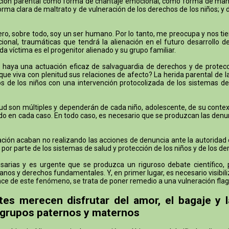
ación parental como forma de chantaje emocional, como forma de manipu
orma clara de maltrato y de vulneración de los derechos de los niños; y
a. Pero, sobre todo, soy un ser humano. Por lo tanto, me preocupa y nos
onal, traumáticas que tendrá la alienación en el futuro desarrollo d
a víctima es el progenitor alienado y su grupo familiar.
aya una actuación eficaz de salvaguardia de derechos y de protecció
ue viva con plenitud sus relaciones de afecto? La herida parental de 
 de los niños con una intervención protocolizada de los sistemas de
ud son múltiples y dependerán de cada niño, adolescente, de su context
ucido en cada caso. En todo caso, es necesario que se produzcan las denu
ón acaban no realizando las acciones de denuncia ante la autoridad civil
 por parte de los sistemas de salud y protección de los niños y de los de
rias y es urgente que se produzca un riguroso debate científico, pol
nos y derechos fundamentales. Y, en primer lugar, es necesario visibiliz
lcance de este fenómeno, se trata de poner remedio a una vulneración f
tes merecen disfrutar del amor, el bagaje y 
 grupos paternos y maternos