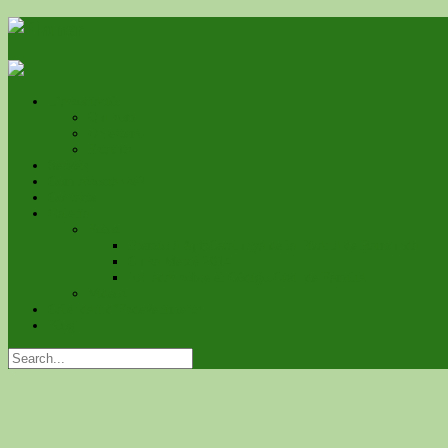
L’associació
Qui som
On estem
Estatuts
Serveis
Com associar-se?
Contacte
Galeria
Fotos
Premio a ApfsCatalunya de la Pizarra de Raimunda
Cursa Mercé 2014
Jornadas sobre el Código Civil de Familia
Videos
Calendari d’Esdeveniments
Blog