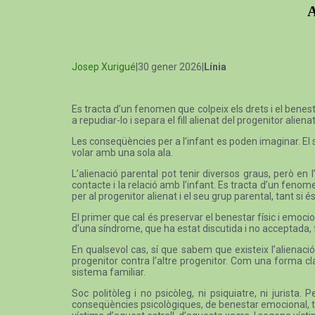
A
Josep Xurigué
|30 gener 2026|
Línia
Es tracta d’un fenomen que colpeix els drets i el benesta
a repudiar-lo i separa el fill alienat del progenitor alienat
Les conseqüències per a l’infant es poden imaginar. El 
volar amb una sola ala.
L’alienació parental pot tenir diversos graus, però en 
contacte i la relació amb l’infant. Es tracta d’un fenome
per al progenitor alienat i el seu grup parental, tant si
El primer que cal és preservar el benestar físic i emociona
d’una síndrome, que ha estat discutida i no acceptada, fin
En qualsevol cas, sí que sabem que existeix l’alienaci
progenitor contra l’altre progenitor. Com una forma cl
sistema familiar.
Soc politòleg i no psicòleg, ni psiquiatre, ni juris
conseqüències psicològiques, de benestar emocional, tr