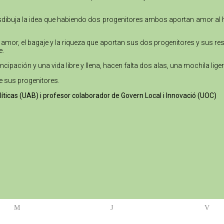
desdibuja la idea que habiendo dos progenitores ambos aportan amor al
 amor, el bagaje y la riqueza que aportan sus dos progenitores y sus re
e.
ipación y una vida libre y llena, hacen falta dos alas, una mochila liger
e sus progenitores.
olíticas (UAB) i profesor colaborador de Govern Local i Innovació (UOC)
M
J
V