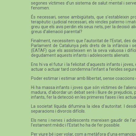
segones víctimes d’un sistema de salut mental i servei
fenomen.
És necessari, sense ambigüitats, que s’estableixin pr
terapèutic i judicial necessari, els vincles paterno i m
greu que els avis perdin els seus nets, per la decisió al
greus d’alienació parental?
Finalment, necessitem que l’autoritat de l’Estat, des d
Parlament de Catalunya pels drets de la infància i se
(EATAF) que els assisteixen en la seva valuosa i difíci
degudament aquests infants i adolescents alienats.
Ens hi va el futur i la felicitat d’aquests infants i j
actuar o actuar tard condemna l’infant a ferides segur
Poder estimar i estimar amb llibertat, sense coaccions 
Hi ha massa infants i joves que són víctimes de l’aliena
madura, d’abordar un debat serè i lliure de prejudicis
infants, fer la detecció en les primeres fases i les actua
La societat líquida difumina la idea d’autoritat. I d
separacions i divorcis difícils.
Els nens i nenes i adolescents mereixen gaudir de l’am
l’estament mèdic i l’Estat ho ha de fer possible.
Per viure bé i per volar, com a metàfora d’una emancipació