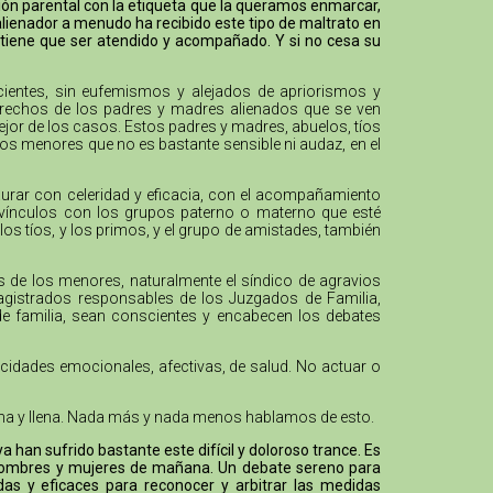
ción parental con la etiqueta que la queramos enmarcar,
alienador a menudo ha recibido este tipo de maltrato en
 tiene que ser atendido y acompañado. Y si no cesa su
cientes, sin eufemismos y alejados de apriorismos y
 derechos de los padres y madres alienados que se ven
mejor de los casos. Estos padres y madres, abuelos, tíos
los menores que no es bastante sensible ni audaz, en el
urar con celeridad y eficacia, con el acompañamiento
os vínculos con los grupos paterno o materno que esté
los tíos, y los primos, y el grupo de amistades, también
os de los menores, naturalmente el síndico de agravios
agistrados responsables de los Juzgados de Familia,
 de familia, sean conscientes y encabecen los debates
acidades emocionales, afectivas, de salud. No actuar o
digna y llena. Nada más y nada menos hablamos de esto.
han sufrido bastante este difícil y doloroso trance. Es
s hombres y mujeres de mañana. Un debate sereno para
das y eficaces para reconocer y arbitrar las medidas