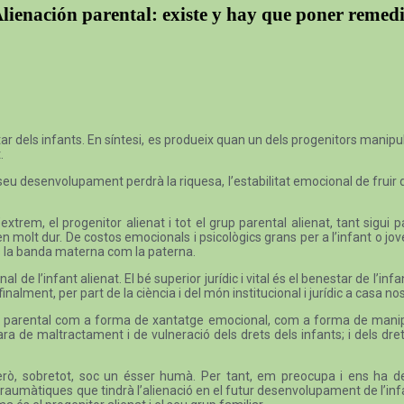
lienación parental: existe y hay que poner remed
r dels infants. En síntesi, es produeix quan un dels progenitors manipula 
.
seu desenvolupament perdrà la riquesa, l’estabilitat emocional de fruir 
l’extrem, el progenitor alienat i tot el grup parental alienat, tant sigu
n molt dur. De costos emocionals i psicològics grans per a l’infant o jove q
 és la banda materna com la paterna.
l de l’infant alienat. El bé superior jurídic i vital és el benestar de l’inf
alment, per part de la ciència i del món institucional i jurídic a casa nos
ó parental com a forma de xantatge emocional, com a forma de manipulac
ara de maltractament i de vulneració dels drets dels infants; i dels dr
ta. Però, sobretot, soc un ésser humà. Per tant, em preocupa i ens ha
aumàtiques que tindrà l’alienació en el futur desenvolupament de l’infan