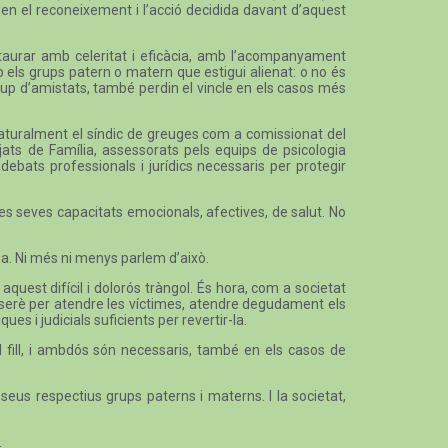
 en el reconeixement i l’acció decidida davant d’aquest
estaurar amb celeritat i eficàcia, amb l’acompanyament
mb els grups patern o matern que estigui alienat: o no és
l grup d’amistats, també perdin el vincle en els casos més
, naturalment el síndic de greuges com a comissionat del
jats de Família, assessorats pels equips de psicologia
 debats professionals i jurídics necessaris per protegir
les seves capacitats emocionals, afectives, de salut. No
na. Ni més ni menys parlem d’això.
aquest difícil i dolorós tràngol. És hora, com a societat
t serè per atendre les víctimes, atendre degudament els
es i judicials suficients per revertir-la.
l fill, i ambdós són necessaris, també en els casos de
seus respectius grups paterns i materns. I la societat,
.