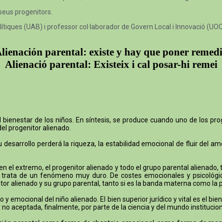
 seus progenitors.
lítiques (UAB) i professor col·laborador de Govern Local i Innovació (UO
lienación parental: existe y hay que poner remed
Alienació parental: Existeix i cal posar-hi remei
ienestar de los niños. En síntesis, se produce cuando uno de los prog
del progenitor alienado.
desarrollo perderá la riqueza, la estabilidad emocional de fluir del a
 en el extremo, el progenitor alienado y todo el grupo parental alienad
Se trata de un fenómeno muy duro. De costes emocionales y psicológi
nitor alienado y su grupo parental, tanto si es la banda materna como la 
o y emocional del niño alienado. El bien superior jurídico y vital es el b
no aceptada, finalmente, por parte de la ciencia y del mundo instituciona