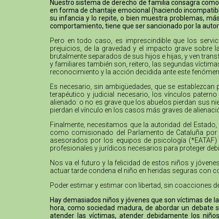
Nuestro sistema de derecho de familia consagra como un
en forma de chantaje emocional (haciendo incompatible 
su infancia y lo repite, o bien muestra problemas, m
comportamiento, tiene que ser sancionado por la aut
Pero en todo caso, es imprescindible que los servi
prejuicios, de la gravedad y el impacto grave sobre 
brutalmente separados de sus hijos e hijas, y ven trans
y familiares también son, reitero, las segundas víctim
reconocimiento y la acción decidida ante este fenómen
Es necesario, sin ambigüedades, que se establezcan 
terapéutico y judicial necesario, los vínculos pater
alienado: o no es grave que los abuelos pierdan sus nie
pierdan el vínculo en los casos más graves de alienaci
Finalmente, necesitamos que la autoridad del Estado, 
como comisionado del Parlamento de Cataluña por lo
asesorados por los equipos de psicología (*EATAF) qu
profesionales y jurídicos necesarios para proteger de
Nos va el futuro y la felicidad de estos niños y jóve
actuar tarde condena el niño en heridas seguras con c
Poder estimar y estimar con libertad, sin coacciones d
Hay demasiados niños y jóvenes que son víctimas de la 
hora, como sociedad madura, de abordar un debate se
atender las víctimas, atender debidamente los niños