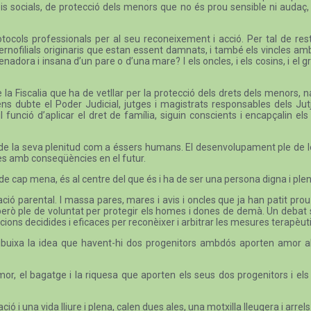
s socials, de protecció dels menors que no és prou sensible ni audaç,
otocols professionals per al seu reconeixement i acció. Per tal de r
aternofilials originaris que estan essent damnats, i també els vincles a
ienadora i insana d’un pare o d’una mare? I els oncles, i els cosins, i e
e la Fiscalia que ha de vetllar per la protecció dels drets dels menors
ns dubte el Poder Judicial, jutges i magistrats responsables dels Jut
l funció d’aplicar el dret de família, siguin conscients i encapçalin els
oves, de la seva plenitud com a éssers humans. El desenvolupament ple de 
es amb conseqüències en el futur.
de cap mena, és al centre del que és i ha de ser una persona digna i ple
ció parental. I massa pares, mares i avis i oncles que ja han patit prou 
, però ple de voluntat per protegir els homes i dones de demà. Un deba
cions decidides i eficaces per reconèixer i arbitrar les mesures terapèutiqu
esdibuixa la idea que havent-hi dos progenitors ambdós aporten amor a
or, el bagatge i la riquesa que aporten els seus dos progenitors i els 
 i una vida lliure i plena, calen dues ales, una motxilla lleugera i arrels