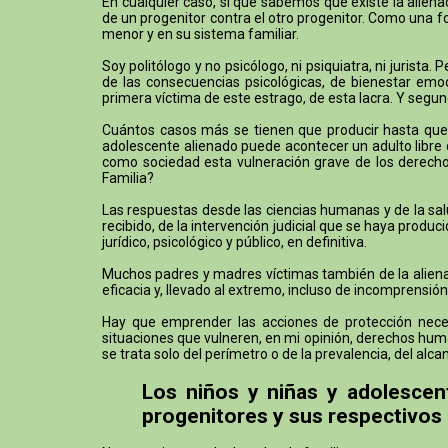
En cualquier caso, sí que sabemos que existe la alien
de un progenitor contra el otro progenitor. Como una f
menor y en su sistema familiar.
Soy politólogo y no psicólogo, ni psiquiatra, ni jurist
de las consecuencias psicológicas, de bienestar emoci
primera víctima de este estrago, de esta lacra. Y segund
Cuántos casos más se tienen que producir hasta que h
adolescente alienado puede acontecer un adulto libre q
como sociedad esta vulneración grave de los derechos
Familia?
Las respuestas desde las ciencias humanas y de la sal
recibido, de la intervención judicial que se haya prod
jurídico, psicológico y público, en definitiva.
Muchos padres y madres víctimas también de la alienaci
eficacia y, llevado al extremo, incluso de incomprensión
Hay que emprender las acciones de protección necesa
situaciones que vulneren, en mi opinión, derechos huma
se trata solo del perímetro o de la prevalencia, del a
Los niños y niñas y adolescen
progenitores y sus respectivos