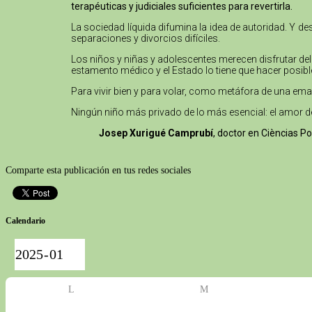
terapéuticas y judiciales suficientes para revertirla.
La sociedad líquida difumina la idea de autoridad. Y 
separaciones y divorcios difíciles.
Los niños y niñas y adolescentes merecen disfrutar del
estamento médico y el Estado lo tiene que hacer posibl
Para vivir bien y para volar, como metáfora de una emanc
Ningún niño más privado de lo más esencial: el amor d
Josep Xurigué Camprubí
, doctor en Cièncias P
Comparte esta publicación en tus redes sociales
Calendario
L
M