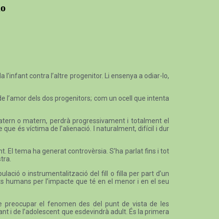
io
l’infant contra l’altre progenitor. Li ensenya a odiar-lo,
de l’amor dels dos progenitors; com un ocell que intenta
i patern o matern, perdrà progressivament i totalment el
ue és víctima de l’alienació. I naturalment, difícil i dur
ant. El tema ha generat controvèrsia. S’ha parlat fins i tot
tra.
ió o instrumentalització del fill o filla per part d’un
ets humans per l’impacte que té en el menor i en el seu
 de preocupar el fenomen des del punt de vista de les
t i de l’adolescent que esdevindrà adult. És la primera