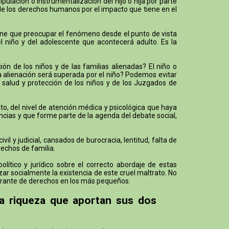
lación o instrumentalización del hijo o hija por parte
 de los derechos humanos por el impacto que tiene en el
 tiene que preocupar el fenómeno desde el punto de vista
el niño y del adolescente que acontecerá adulto. Es la
n de los niños y de las familias alienadas? El niño o
la alienación será superada por el niño? Podemos evitar
 salud y protección de los niños y de los Juzgados de
o, del nivel de atención médica y psicológica que haya
ncias y que forme parte de la agenda del debate social,
 y judicial, cansados de burocracia, lentitud, falta de
rechos de familia.
ítico y jurídico sobre el correcto abordaje de estas
ar socialmente la existencia de este cruel maltrato. No
lagrante de derechos en los más pequeños.
la riqueza que aportan sus dos