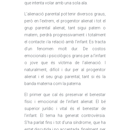
que intenta volar amb una sola ala.
L’alienació parental pot tenir diversos graus,
però en l’extrem, el progenitor alienat i tot el
grup parental alienat, tant sigui patern o
matern, perdrà progressivament i totalment
el contacte i la relació amb l’infant. Es tracta
d’un fenomen molt dur. De costos
emocionals i psicològics grans per a l’infant
o jove que és víctima de l’alienació. I
naturalment, difícil i dur per al progenitor
alienat i el seu grup parental, tant si és la
banda materna com la paterna.
El primer que cal és preservar el benestar
físic i emocional de l’infant alienat. El bé
superior jurídic i vital és el benestar de
l’infant. El tema ha generat controvèrsia.
S’ha parlat fins i tot d’una síndrome, que ha
estat discutida i no acceptada, finalment, per