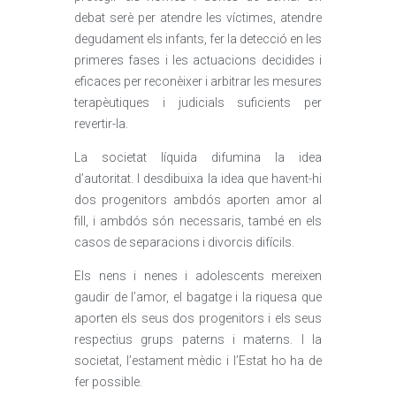
debat serè per atendre les víctimes, atendre
degudament els infants, fer la detecció en les
primeres fases i les actuacions decidides i
eficaces per reconèixer i arbitrar les mesures
terapèutiques i judicials suficients per
revertir-la.
La societat líquida difumina la idea
d’autoritat. I desdibuixa la idea que havent-hi
dos progenitors ambdós aporten amor al
fill, i ambdós són necessaris, també en els
casos de separacions i divorcis difícils.
Els nens i nenes i adolescents mereixen
gaudir de l’amor, el bagatge i la riquesa que
aporten els seus dos progenitors i els seus
respectius grups paterns i materns. I la
societat, l’estament mèdic i l’Estat ho ha de
fer possible.