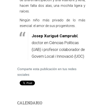
de una emancipación y una vida libre y llena,
hacen falta dos alas, una mochila ligera y
raíces.
Ningún niño más privado de lo más
esencial: el amor de sus progenitores.
Josep Xurigué Camprubí
,
doctor en Cièncias Políticas
(UAB) i profesor colaborador de
Govern Local i Innovació (UOC)
Comparte esta publicación en tus redes
sociales
CALENDARIO