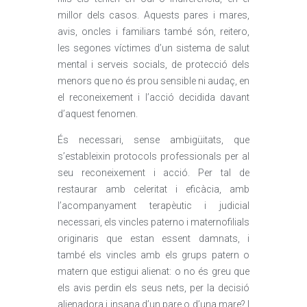
millor dels casos. Aquests pares i mares,
avis, oncles i familiars també són, reitero,
les segones víctimes d’un sistema de salut
mental i serveis socials, de protecció dels
menors que no és prou sensible ni audaç, en
el reconeixement i l’acció decidida davant
d’aquest fenomen.
És necessari, sense ambigüitats, que
s’estableixin protocols professionals per al
seu reconeixement i acció. Per tal de
restaurar amb celeritat i eficàcia, amb
l’acompanyament terapèutic i judicial
necessari, els vincles paterno i maternofilials
originaris que estan essent damnats, i
també els vincles amb els grups patern o
matern que estigui alienat: o no és greu que
els avis perdin els seus nets, per la decisió
alienadora i insana d’un pare o d’una mare? I