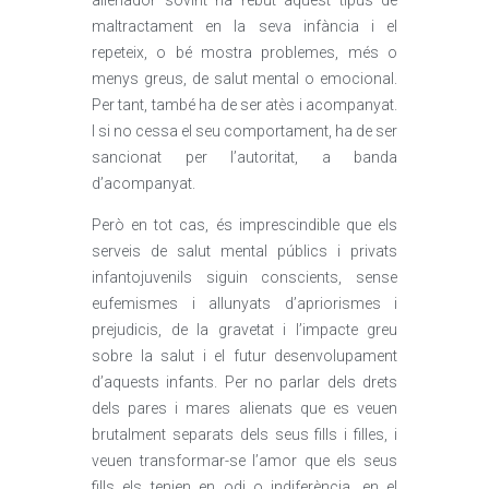
alienador sovint ha rebut aquest tipus de
maltractament en la seva infància i el
repeteix, o bé mostra problemes, més o
menys greus, de salut mental o emocional.
Per tant, també ha de ser atès i acompanyat.
I si no cessa el seu comportament, ha de ser
sancionat per l’autoritat, a banda
d’acompanyat.
Però en tot cas, és imprescindible que els
serveis de salut mental públics i privats
infantojuvenils siguin conscients, sense
eufemismes i allunyats d’apriorismes i
prejudicis, de la gravetat i l’impacte greu
sobre la salut i el futur desenvolupament
d’aquests infants. Per no parlar dels drets
dels pares i mares alienats que es veuen
brutalment separats dels seus fills i filles, i
veuen transformar-se l’amor que els seus
fills els tenien en odi o indiferència, en el