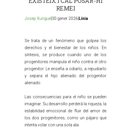
EXISTEIX I CAL POSAR-HI
REMEI
Josep Xurigué
|30 gener 2026|
Línia
Se trata de un fenómeno que golpea los
derechos y el bienestar de los niños. En
síntesis, se produce cuando uno de los
progenitores manipula el niño contra el otro
progenitor. Le enseña a odiarlo, a repudiarlo
y separa el hijo alienado del progenitor
alienado.
Las consecuencias para el niño se pueden
imaginar. Su desarrollo perderá la riqueza, la
estabilidad emocional de fluir del amor de
los dos progenitores; como un pájaro que
intenta volar con una sola ala.