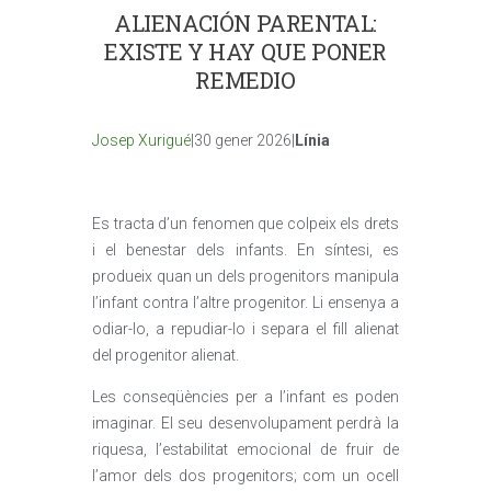
ALIENACIÓN PARENTAL:
EXISTE Y HAY QUE PONER
REMEDIO
Josep Xurigué
|30 gener 2026|
Línia
Es tracta d’un fenomen que colpeix els drets
i el benestar dels infants. En síntesi, es
produeix quan un dels progenitors manipula
l’infant contra l’altre progenitor. Li ensenya a
odiar-lo, a repudiar-lo i separa el fill alienat
del progenitor alienat.
Les conseqüències per a l’infant es poden
imaginar. El seu desenvolupament perdrà la
riquesa, l’estabilitat emocional de fruir de
l’amor dels dos progenitors; com un ocell