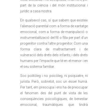
part de la ciència i del món institucional i
jurídic a casa nostra.
En qualsevol cas, sí que sabem que existeix
l’alienació parental com a forma de xantatge
emocional, com a forma de manipulació o
instrumentalització del fill o filla per part d’un
progenitor contra l’altre progenitor. Com una
forma clara de maltractament i de
vulneració dels drets dels infants; i dels drets
humans per l’impacte que té en el menor i en
el seu sistema familiar.
Soc politòleg i no psicòleg, ni psiquiatre, ni
jurista. Però, sobretot, soc un ésser humà.
Per tant, em preocupa i ens ha de preocupar
el fenomen des del punt de vista de les
conseqüències psicològiques, de benestar
emocional, traumàtiques que tindrà