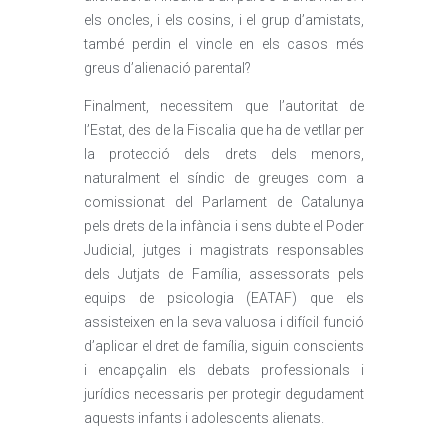
els oncles, i els cosins, i el grup d’amistats,
també perdin el vincle en els casos més
greus d’alienació parental?
Finalment, necessitem que l’autoritat de
l’Estat, des de la Fiscalia que ha de vetllar per
la protecció dels drets dels menors,
naturalment el síndic de greuges com a
comissionat del Parlament de Catalunya
pels drets de la infància i sens dubte el Poder
Judicial, jutges i magistrats responsables
dels Jutjats de Família, assessorats pels
equips de psicologia (EATAF) que els
assisteixen en la seva valuosa i difícil funció
d’aplicar el dret de família, siguin conscients
i encapçalin els debats professionals i
jurídics necessaris per protegir degudament
aquests infants i adolescents alienats.