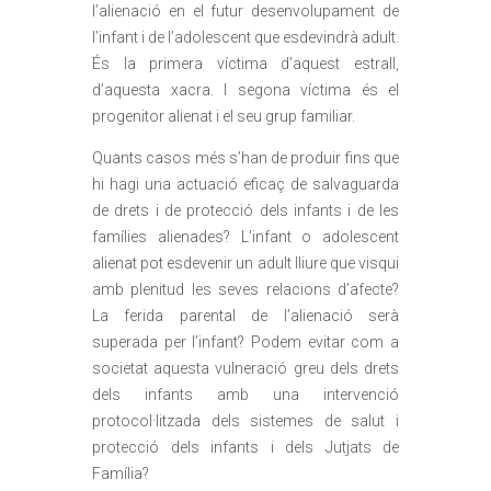
l’alienació en el futur desenvolupament de
l’infant i de l’adolescent que esdevindrà adult.
És la primera víctima d’aquest estrall,
d’aquesta xacra. I segona víctima és el
progenitor alienat i el seu grup familiar.
Quants casos més s’han de produir fins que
hi hagi una actuació eficaç de salvaguarda
de drets i de protecció dels infants i de les
famílies alienades? L’infant o adolescent
alienat pot esdevenir un adult lliure que visqui
amb plenitud les seves relacions d’afecte?
La ferida parental de l’alienació serà
superada per l’infant? Podem evitar com a
societat aquesta vulneració greu dels drets
dels infants amb una intervenció
protocol·litzada dels sistemes de salut i
protecció dels infants i dels Jutjats de
Família?