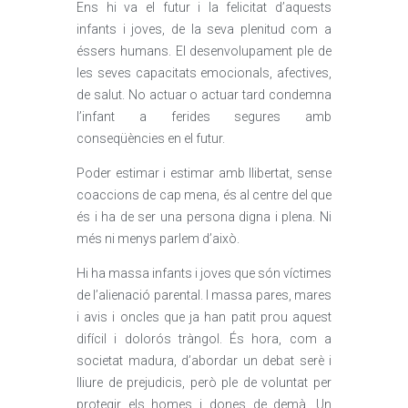
Ens hi va el futur i la felicitat d’aquests
infants i joves, de la seva plenitud com a
éssers humans. El desenvolupament ple de
les seves capacitats emocionals, afectives,
de salut. No actuar o actuar tard condemna
l’infant a ferides segures amb
conseqüències en el futur.
Poder estimar i estimar amb llibertat, sense
coaccions de cap mena, és al centre del que
és i ha de ser una persona digna i plena. Ni
més ni menys parlem d’això.
Hi ha massa infants i joves que són víctimes
de l’alienació parental. I massa pares, mares
i avis i oncles que ja han patit prou aquest
difícil i dolorós tràngol. És hora, com a
societat madura, d’abordar un debat serè i
lliure de prejudicis, però ple de voluntat per
protegir els homes i dones de demà. Un