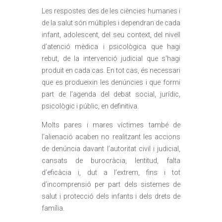
Les respostes des de les ciències humanes i
de la salut són múltiples i dependran de cada
infant, adolescent, del seu context, del nivell
d’atenció mèdica i psicològica que hagi
rebut, de la intervenció judicial que s’hagi
produït en cada cas. En tot cas, és necessari
que es produeixin les denúncies i que formi
part de l’agenda del debat social, jurídic,
psicològic i públic, en definitiva.
Molts pares i mares víctimes també de
l’alienació acaben no realitzant les accions
de denúncia davant l’autoritat civil i judicial,
cansats de burocràcia, lentitud, falta
d’eficàcia i, dut a l’extrem, fins i tot
d’incomprensió per part dels sistemes de
salut i protecció dels infants i dels drets de
família.