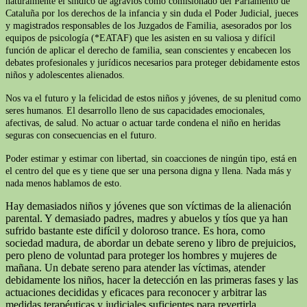
naturalmente el síndico de agravios como comisionado del Parlamento de
Cataluña por los derechos de la infancia y sin duda el Poder Judicial, jueces
y magistrados responsables de los Juzgados de Familia, asesorados por los
equipos de psicología (*EATAF) que les asisten en su valiosa y difícil
función de aplicar el derecho de familia, sean conscientes y encabecen los
debates profesionales y jurídicos necesarios para proteger debidamente estos
niños y adolescentes alienados.
Nos va el futuro y la felicidad de estos niños y jóvenes, de su plenitud como
seres humanos. El desarrollo lleno de sus capacidades emocionales,
afectivas, de salud. No actuar o actuar tarde condena el niño en heridas
seguras con consecuencias en el futuro.
Poder estimar y estimar con libertad, sin coacciones de ningún tipo, está en
el centro del que es y tiene que ser una persona digna y llena. Nada más y
nada menos hablamos de esto.
Hay demasiados niños y jóvenes que son víctimas de la alienación
parental. Y demasiado padres, madres y abuelos y tíos que ya han
sufrido bastante este difícil y doloroso trance. Es hora, como
sociedad madura, de abordar un debate sereno y libro de prejuicios,
pero pleno de voluntad para proteger los hombres y mujeres de
mañana. Un debate sereno para atender las víctimas, atender
debidamente los niños, hacer la detección en las primeras fases y las
actuaciones decididas y eficaces para reconocer y arbitrar las
medidas terapéuticas y judiciales suficientes para revertirla.