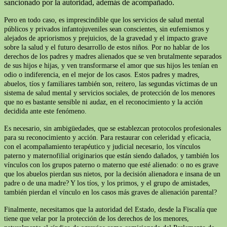
sancionado por la autoridad, además de acompañado.
Pero en todo caso, es imprescindible que los servicios de salud mental
públicos y privados infantojuveniles sean conscientes, sin eufemismos y
alejados de apriorismos y prejuicios, de la gravedad y el impacto grave
sobre la salud y el futuro desarrollo de estos niños. Por no hablar de los
derechos de los padres y madres alienados que se ven brutalmente separados
de sus hijos e hijas, y ven transformarse el amor que sus hijos les tenían en
odio o indiferencia, en el mejor de los casos. Estos padres y madres,
abuelos, tíos y familiares también son, reitero, las segundas víctimas de un
sistema de salud mental y servicios sociales, de protección de los menores
que no es bastante sensible ni audaz, en el reconocimiento y la acción
decidida ante este fenómeno.
Es necesario, sin ambigüedades, que se establezcan protocolos profesionales
para su reconocimiento y acción. Para restaurar con celeridad y eficacia,
con el acompañamiento terapéutico y judicial necesario, los vínculos
paterno y maternofilial originarios que están siendo dañados, y también los
vínculos con los grupos paterno o materno que esté alienado: o no es grave
que los abuelos pierdan sus nietos, por la decisión alienadora e insana de un
padre o de una madre? Y los tíos, y los primos, y el grupo de amistades,
también pierdan el vínculo en los casos más graves de alienación parental?
Finalmente, necesitamos que la autoridad del Estado, desde la Fiscalía que
tiene que velar por la protección de los derechos de los menores,