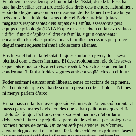
Finalment, necessitem que l’autoritat de l’Estat, des de la Fiscalia
que ha de vetllar per la protecció dels drets dels menors, naturalment
el síndic de greuges com a comissionat del Parlament de Catalunya
pels drets de la infància i sens dubte el Poder Judicial, jutges i
magistrats responsables dels Jutjats de Família, assessorats pels
equips de psicologia (EATAF) que els assisteixen en la seva valuosa
i difícil funció d’aplicar el dret de família, siguin conscients i
encapçalin els debats professionals i jurídics necessaris per protegir
degudament aquests infants i adolescents alienats.
Ens hi va el futur i la felicitat d’aquests infants i joves, de la seva
plenitud com a éssers humans. El desenvolupament ple de les seves
capacitats emocionals, afectives, de salut. No actuar o actuar tard
condemna l’infant a ferides segures amb conseqüències en el futur.
Poder estimar i estimar amb llibertat, sense coaccions de cap mena,
és al centre del que és i ha de ser una persona digna i plena. Ni més
ni menys parlem d’això.
Hi ha massa infants i joves que són víctimes de l’alienació parental. I
massa pares, mares i avis i oncles que ja han patit prou aquest difícil
i dolorós tràngol. És hora, com a societat madura, d’abordar un
debat serè i lliure de prejudicis, però ple de voluntat per protegir els
homes i dones de demà. Un debat serè per atendre les víctimes,
atendre degudament els infants, fer la detecció en les primeres fases i