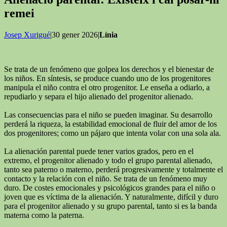
remei
Josep Xurigué
|30 gener 2026|
Línia
Se trata de un fenómeno que golpea los derechos y el bienestar de
los niños. En síntesis, se produce cuando uno de los progenitores
manipula el niño contra el otro progenitor. Le enseña a odiarlo, a
repudiarlo y separa el hijo alienado del progenitor alienado.
Las consecuencias para el niño se pueden imaginar. Su desarrollo
perderá la riqueza, la estabilidad emocional de fluir del amor de los
dos progenitores; como un pájaro que intenta volar con una sola ala.
La alienación parental puede tener varios grados, pero en el
extremo, el progenitor alienado y todo el grupo parental alienado,
tanto sea paterno o materno, perderá progresivamente y totalmente el
contacto y la relación con el niño. Se trata de un fenómeno muy
duro. De costes emocionales y psicológicos grandes para el niño o
joven que es víctima de la alienación. Y naturalmente, difícil y duro
para el progenitor alienado y su grupo parental, tanto si es la banda
materna como la paterna.