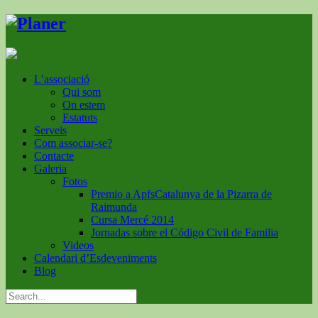
L’associació
Qui som
On estem
Estatuts
Serveis
Com associar-se?
Contacte
Galeria
Fotos
Premio a ApfsCatalunya de la Pizarra de
Raimunda
Cursa Mercé 2014
Jornadas sobre el Código Civil de Familia
Videos
Calendari d’Esdeveniments
Blog