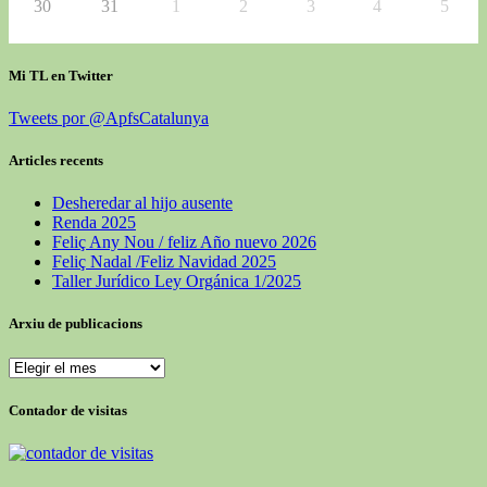
30
31
1
2
3
4
5
Mi TL en Twitter
Tweets por @ApfsCatalunya
Articles recents
Desheredar al hijo ausente
Renda 2025
Feliç Any Nou / feliz Año nuevo 2026
Feliç Nadal /Feliz Navidad 2025
Taller Jurídico Ley Orgánica 1/2025
Arxiu de publicacions
Arxiu
de
publicacions
Contador de visitas