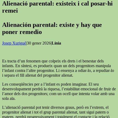
Alienació parental: existeix i cal posar-hi
remei
Alienación parental: existe y hay que
poner remedio
Josep Xurigué
|30 gener 2026|
Línia
Es tracta d’un fenomen que colpeix els drets i el benestar dels
infants. En síntesi, es produeix quan un dels progenitors manipula
l’infant contra l’altre progenitor. Li ensenya a odiar-lo, a repudiar-lo
i separa el fill alienat del progenitor alienat.
Les conseqüències per a l’infant es poden imaginar. El seu
desenvolupament perdrà la riquesa, l’estabilitat emocional de fruir de
l’amor dels dos progenitors; com un ocell que intenta volar amb una
sola ala.
L’alienació parental pot tenir diversos graus, però en l’extrem, el
progenitor alienat i tot el grup parental alienat, tant sigui patern o
matern, perdrà progressivament i totalment el contacte i la relació