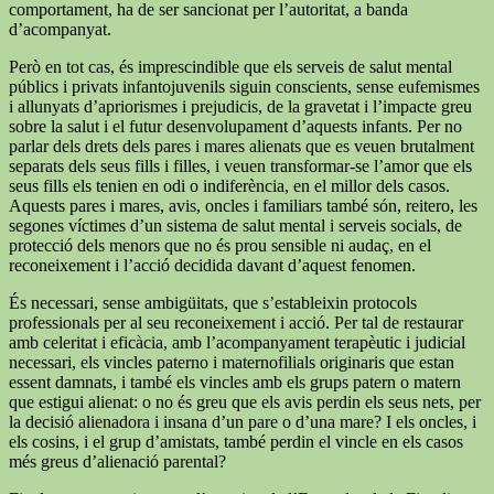
comportament, ha de ser sancionat per l’autoritat, a banda
d’acompanyat.
Però en tot cas, és imprescindible que els serveis de salut mental
públics i privats infantojuvenils siguin conscients, sense eufemismes
i allunyats d’apriorismes i prejudicis, de la gravetat i l’impacte greu
sobre la salut i el futur desenvolupament d’aquests infants. Per no
parlar dels drets dels pares i mares alienats que es veuen brutalment
separats dels seus fills i filles, i veuen transformar-se l’amor que els
seus fills els tenien en odi o indiferència, en el millor dels casos.
Aquests pares i mares, avis, oncles i familiars també són, reitero, les
segones víctimes d’un sistema de salut mental i serveis socials, de
protecció dels menors que no és prou sensible ni audaç, en el
reconeixement i l’acció decidida davant d’aquest fenomen.
És necessari, sense ambigüitats, que s’estableixin protocols
professionals per al seu reconeixement i acció. Per tal de restaurar
amb celeritat i eficàcia, amb l’acompanyament terapèutic i judicial
necessari, els vincles paterno i maternofilials originaris que estan
essent damnats, i també els vincles amb els grups patern o matern
que estigui alienat: o no és greu que els avis perdin els seus nets, per
la decisió alienadora i insana d’un pare o d’una mare? I els oncles, i
els cosins, i el grup d’amistats, també perdin el vincle en els casos
més greus d’alienació parental?