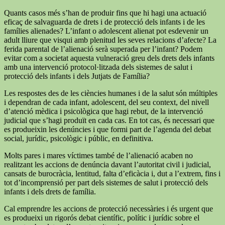
Quants casos més s’han de produir fins que hi hagi una actuació
eficaç de salvaguarda de drets i de protecció dels infants i de les
famílies alienades? L’infant o adolescent alienat pot esdevenir un
adult lliure que visqui amb plenitud les seves relacions d’afecte? La
ferida parental de l’alienació serà superada per l’infant? Podem
evitar com a societat aquesta vulneració greu dels drets dels infants
amb una intervenció protocol·litzada dels sistemes de salut i
protecció dels infants i dels Jutjats de Família?
Les respostes des de les ciències humanes i de la salut són múltiples
i dependran de cada infant, adolescent, del seu context, del nivell
d’atenció mèdica i psicològica que hagi rebut, de la intervenció
judicial que s’hagi produït en cada cas. En tot cas, és necessari que
es produeixin les denúncies i que formi part de l’agenda del debat
social, jurídic, psicològic i públic, en definitiva.
Molts pares i mares víctimes també de l’alienació acaben no
realitzant les accions de denúncia davant l’autoritat civil i judicial,
cansats de burocràcia, lentitud, falta d’eficàcia i, dut a l’extrem, fins i
tot d’incomprensió per part dels sistemes de salut i protecció dels
infants i dels drets de família.
Cal emprendre les accions de protecció necessàries i és urgent que
es produeixi un rigorós debat científic, polític i jurídic sobre el