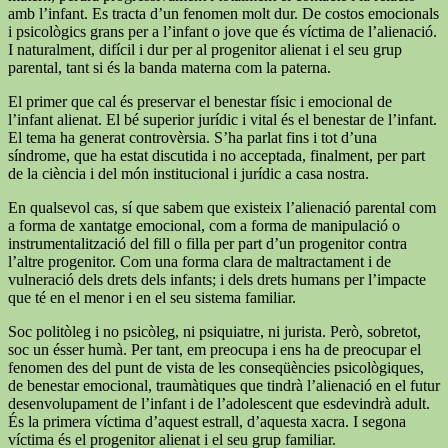
amb l’infant. Es tracta d’un fenomen molt dur. De costos emocionals
i psicològics grans per a l’infant o jove que és víctima de l’alienació.
I naturalment, difícil i dur per al progenitor alienat i el seu grup
parental, tant si és la banda materna com la paterna.
El primer que cal és preservar el benestar físic i emocional de
l’infant alienat. El bé superior jurídic i vital és el benestar de l’infant.
El tema ha generat controvèrsia. S’ha parlat fins i tot d’una
síndrome, que ha estat discutida i no acceptada, finalment, per part
de la ciència i del món institucional i jurídic a casa nostra.
En qualsevol cas, sí que sabem que existeix l’alienació parental com
a forma de xantatge emocional, com a forma de manipulació o
instrumentalització del fill o filla per part d’un progenitor contra
l’altre progenitor. Com una forma clara de maltractament i de
vulneració dels drets dels infants; i dels drets humans per l’impacte
que té en el menor i en el seu sistema familiar.
Soc politòleg i no psicòleg, ni psiquiatre, ni jurista. Però, sobretot,
soc un ésser humà. Per tant, em preocupa i ens ha de preocupar el
fenomen des del punt de vista de les conseqüències psicològiques,
de benestar emocional, traumàtiques que tindrà l’alienació en el futur
desenvolupament de l’infant i de l’adolescent que esdevindrà adult.
És la primera víctima d’aquest estrall, d’aquesta xacra. I segona
víctima és el progenitor alienat i el seu grup familiar.