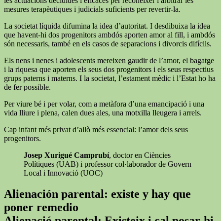
les actuacions decidides i eficaces per reconèixer i arbitrar les
mesures terapèutiques i judicials suficients per revertir-la.
La societat líquida difumina la idea d’autoritat. I desdibuixa la idea
que havent-hi dos progenitors ambdós aporten amor al fill, i ambdós
són necessaris, també en els casos de separacions i divorcis difícils.
Els nens i nenes i adolescents mereixen gaudir de l’amor, el bagatge
i la riquesa que aporten els seus dos progenitors i els seus respectius
grups paterns i materns. I la societat, l’estament mèdic i l’Estat ho ha
de fer possible.
Per viure bé i per volar, com a metàfora d’una emancipació i una
vida lliure i plena, calen dues ales, una motxilla lleugera i arrels.
Cap infant més privat d’allò més essencial: l’amor dels seus
progenitors.
Josep Xurigué Camprubí
, doctor en Ciències
Polítiques (UAB) i professor col·laborador de Govern
Local i Innovació (UOC)
Alienación parental: existe y hay que
poner remedio
Alienació parental: Existeix i cal posar-hi