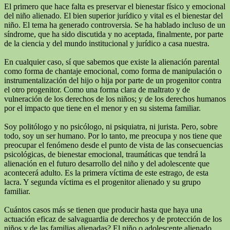
El primero que hace falta es preservar el bienestar físico y emocional
del niño alienado. El bien superior jurídico y vital es el bienestar del
niño. El tema ha generado controversia. Se ha hablado incluso de un
síndrome, que ha sido discutida y no aceptada, finalmente, por parte
de la ciencia y del mundo institucional y jurídico a casa nuestra.
En cualquier caso, sí que sabemos que existe la alienación parental
como forma de chantaje emocional, como forma de manipulación o
instrumentalización del hijo o hija por parte de un progenitor contra
el otro progenitor. Como una forma clara de maltrato y de
vulneración de los derechos de los niños; y de los derechos humanos
por el impacto que tiene en el menor y en su sistema familiar.
Soy politólogo y no psicólogo, ni psiquiatra, ni jurista. Pero, sobre
todo, soy un ser humano. Por lo tanto, me preocupa y nos tiene que
preocupar el fenómeno desde el punto de vista de las consecuencias
psicológicas, de bienestar emocional, traumáticas que tendrá la
alienación en el futuro desarrollo del niño y del adolescente que
acontecerá adulto. Es la primera víctima de este estrago, de esta
lacra. Y segunda víctima es el progenitor alienado y su grupo
familiar.
Cuántos casos más se tienen que producir hasta que haya una
actuación eficaz de salvaguardia de derechos y de protección de los
niños y de las familias alienadas? El niño o adolescente alienado