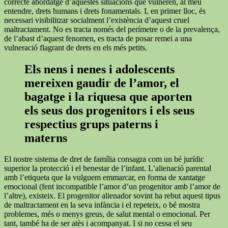
correcte abordatge d’aquestes situacions que vulneren, al meu
entendre, drets humans i drets fonamentals. I, en primer lloc, és
necessari visibilitzar socialment l’existència d’aquest cruel
maltractament. No es tracta només del perímetre o de la prevalença,
de l’abast d’aquest fenomen, es tracta de posar remei a una
vulneració flagrant de drets en els més petits.
Els nens i nenes i adolescents
mereixen gaudir de l’amor, el
bagatge i la riquesa que aporten
els seus dos progenitors i els seus
respectius grups paterns i
materns
El nostre sistema de dret de família consagra com un bé jurídic
superior la protecció i el benestar de l’infant. L’alienació parental
amb l’etiqueta que la vulguem emmarcar, en forma de xantatge
emocional (fent incompatible l’amor d’un progenitor amb l’amor de
l’altre), existeix. El progenitor alienador sovint ha rebut aquest tipus
de maltractament en la seva infància i el repeteix, o bé mostra
problemes, més o menys greus, de salut mental o emocional. Per
tant, també ha de ser atès i acompanyat. I si no cessa el seu