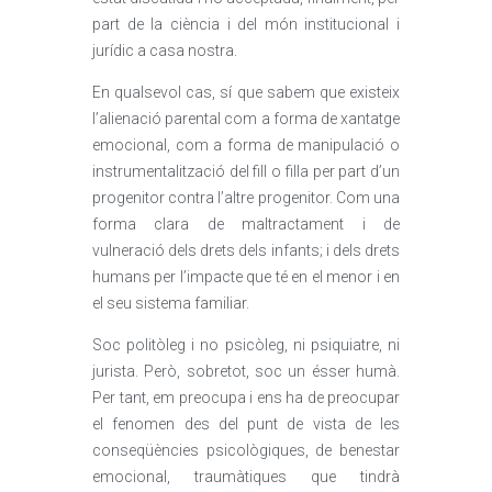
part de la ciència i del món institucional i
jurídic a casa nostra.
En qualsevol cas, sí que sabem que existeix
l’alienació parental com a forma de xantatge
emocional, com a forma de manipulació o
instrumentalització del fill o filla per part d’un
progenitor contra l’altre progenitor. Com una
forma clara de maltractament i de
vulneració dels drets dels infants; i dels drets
humans per l’impacte que té en el menor i en
el seu sistema familiar.
Soc politòleg i no psicòleg, ni psiquiatre, ni
jurista. Però, sobretot, soc un ésser humà.
Per tant, em preocupa i ens ha de preocupar
el fenomen des del punt de vista de les
conseqüències psicològiques, de benestar
emocional, traumàtiques que tindrà