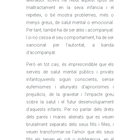
alienador sovint ha rebut aquest tipus de
maltractament en la seva infància i el
repeteix, o bé mostra problemes, més o
menys greus, de salut mental o emocional.
Per tant, també ha de ser atès i acompanyat.
I si no cessa el seu comportament, ha de ser
sancionat per l’autoritat, a banda
d’acompanyat.
Però en tot cas, és imprescindible que els
serveis de salut mental públics i privats
infantojuvenils siguin conscients, sense
eufemismes i allunyats d’apriorismes i
prejudicis, de la gravetat i l’impacte greu
sobre la salut i el futur desenvolupament
d’aquests infants. Per no parlar dels drets
dels pares i mares alienats que es veuen
brutalment separats dels seus fills i filles, i
veuen transformar-se l’amor que els seus
fills els tenien en odi o indiferència, en el