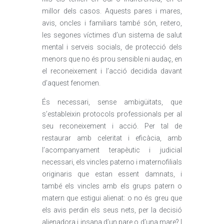
millor dels casos. Aquests pares i mares,
avis, oncles i familiars també són, reitero,
les segones víctimes d’un sistema de salut
mental i serveis socials, de protecció dels
menors que no és prou sensible ni audaç, en
el reconeixement i l’acció decidida davant
d’aquest fenomen.
És necessari, sense ambigüitats, que
s’estableixin protocols professionals per al
seu reconeixement i acció. Per tal de
restaurar amb celeritat i eficàcia, amb
l’acompanyament terapèutic i judicial
necessari, els vincles paterno i maternofilials
originaris que estan essent damnats, i
també els vincles amb els grups patern o
matern que estigui alienat: o no és greu que
els avis perdin els seus nets, per la decisió
alienadora i insana d’un pare o d’una mare? I