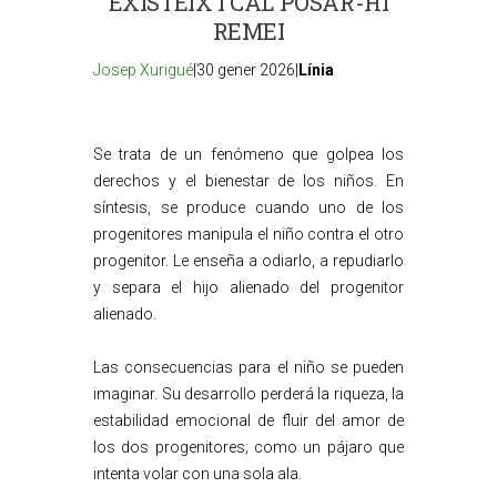
EXISTEIX I CAL POSAR-HI
REMEI
Josep Xurigué
|30 gener 2026|
Línia
Se trata de un fenómeno que golpea los
derechos y el bienestar de los niños. En
síntesis, se produce cuando uno de los
progenitores manipula el niño contra el otro
progenitor. Le enseña a odiarlo, a repudiarlo
y separa el hijo alienado del progenitor
alienado.
Las consecuencias para el niño se pueden
imaginar. Su desarrollo perderá la riqueza, la
estabilidad emocional de fluir del amor de
los dos progenitores; como un pájaro que
intenta volar con una sola ala.