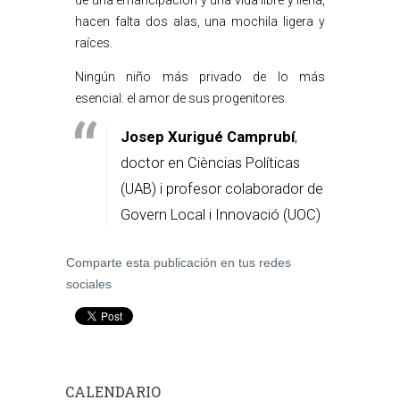
de una emancipación y una vida libre y llena,
hacen falta dos alas, una mochila ligera y
raíces.
Ningún niño más privado de lo más
esencial: el amor de sus progenitores.
Josep Xurigué Camprubí
,
doctor en Cièncias Políticas
(UAB) i profesor colaborador de
Govern Local i Innovació (UOC)
Comparte esta publicación en tus redes
sociales
CALENDARIO