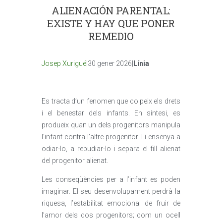
ALIENACIÓN PARENTAL:
EXISTE Y HAY QUE PONER
REMEDIO
Josep Xurigué
|30 gener 2026|
Línia
Es tracta d’un fenomen que colpeix els drets
i el benestar dels infants. En síntesi, es
produeix quan un dels progenitors manipula
l’infant contra l’altre progenitor. Li ensenya a
odiar-lo, a repudiar-lo i separa el fill alienat
del progenitor alienat.
Les conseqüències per a l’infant es poden
imaginar. El seu desenvolupament perdrà la
riquesa, l’estabilitat emocional de fruir de
l’amor dels dos progenitors; com un ocell