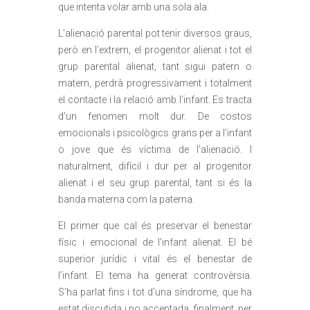
que intenta volar amb una sola ala.
L’alienació parental pot tenir diversos graus,
però en l’extrem, el progenitor alienat i tot el
grup parental alienat, tant sigui patern o
matern, perdrà progressivament i totalment
el contacte i la relació amb l’infant. Es tracta
d’un fenomen molt dur. De costos
emocionals i psicològics grans per a l’infant
o jove que és víctima de l’alienació. I
naturalment, difícil i dur per al progenitor
alienat i el seu grup parental, tant si és la
banda materna com la paterna.
El primer que cal és preservar el benestar
físic i emocional de l’infant alienat. El bé
superior jurídic i vital és el benestar de
l’infant. El tema ha generat controvèrsia.
S’ha parlat fins i tot d’una síndrome, que ha
estat discutida i no acceptada, finalment, per