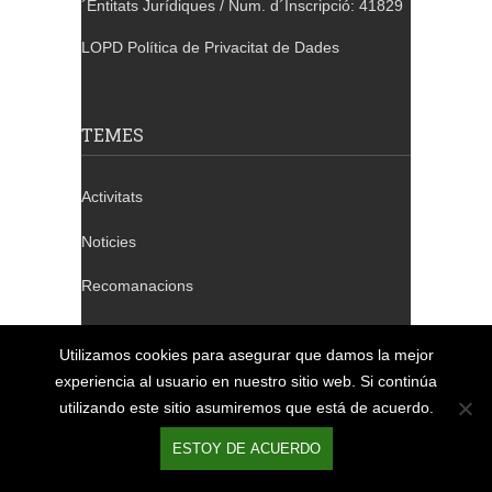
´Entitats Jurídiques / Num. d´Inscripció: 41829
LOPD Política de Privacitat de Dades
TEMES
Activitats
Noticies
Recomanacions
Tallers
Utilizamos cookies para asegurar que damos la mejor
Xerrades
experiencia al usuario en nuestro sitio web. Si continúa
utilizando este sitio asumiremos que está de acuerdo.
ESTOY DE ACUERDO
TELÈFONS DE CONTACTE