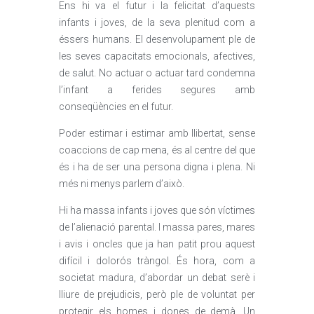
Ens hi va el futur i la felicitat d’aquests
infants i joves, de la seva plenitud com a
éssers humans. El desenvolupament ple de
les seves capacitats emocionals, afectives,
de salut. No actuar o actuar tard condemna
l’infant a ferides segures amb
conseqüències en el futur.
Poder estimar i estimar amb llibertat, sense
coaccions de cap mena, és al centre del que
és i ha de ser una persona digna i plena. Ni
més ni menys parlem d’això.
Hi ha massa infants i joves que són víctimes
de l’alienació parental. I massa pares, mares
i avis i oncles que ja han patit prou aquest
difícil i dolorós tràngol. És hora, com a
societat madura, d’abordar un debat serè i
lliure de prejudicis, però ple de voluntat per
protegir els homes i dones de demà. Un