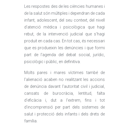
Les respostes des de les ciències humanes i
de la salut són múltiples i dependran de cada
infant, adolescent, del seu context, del nivell
d’atenció mèdica i psicològica que hagi
rebut, de la intervenció judicial que s’hagi
produït en cada cas. En tot cas, és necessari
que es produeixin les denúncies i que formi
part de l’agenda del debat social, jurídic,
psicològic i públic, en definitiva.
Molts pares i mares víctimes també de
l’alienació acaben no realitzant les accions
de denúncia davant l’autoritat civil i judicial,
cansats de burocràcia, lentitud, falta
d’eficàcia i, dut a l’extrem, fins i tot
d’incomprensió per part dels sistemes de
salut i protecció dels infants i dels drets de
família.