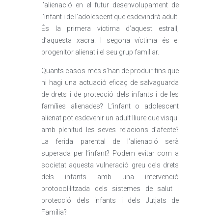
l’alienació en el futur desenvolupament de
l’infant i de l’adolescent que esdevindrà adult.
És la primera víctima d’aquest estrall,
d’aquesta xacra. I segona víctima és el
progenitor alienat i el seu grup familiar.
Quants casos més s’han de produir fins que
hi hagi una actuació eficaç de salvaguarda
de drets i de protecció dels infants i de les
famílies alienades? L’infant o adolescent
alienat pot esdevenir un adult lliure que visqui
amb plenitud les seves relacions d’afecte?
La ferida parental de l’alienació serà
superada per l’infant? Podem evitar com a
societat aquesta vulneració greu dels drets
dels infants amb una intervenció
protocol·litzada dels sistemes de salut i
protecció dels infants i dels Jutjats de
Família?