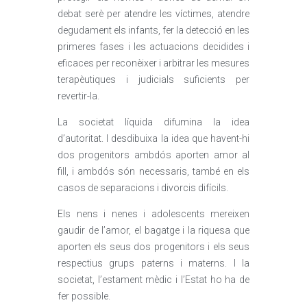
debat serè per atendre les víctimes, atendre
degudament els infants, fer la detecció en les
primeres fases i les actuacions decidides i
eficaces per reconèixer i arbitrar les mesures
terapèutiques i judicials suficients per
revertir-la.
La societat líquida difumina la idea
d’autoritat. I desdibuixa la idea que havent-hi
dos progenitors ambdós aporten amor al
fill, i ambdós són necessaris, també en els
casos de separacions i divorcis difícils.
Els nens i nenes i adolescents mereixen
gaudir de l’amor, el bagatge i la riquesa que
aporten els seus dos progenitors i els seus
respectius grups paterns i materns. I la
societat, l’estament mèdic i l’Estat ho ha de
fer possible.