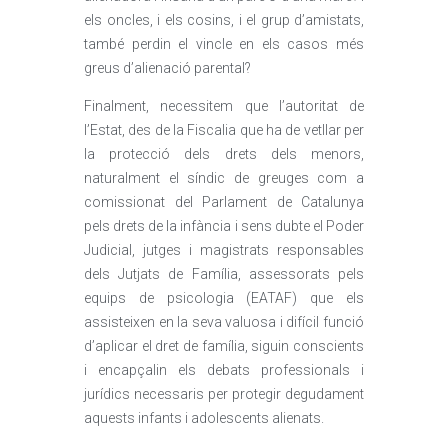
els oncles, i els cosins, i el grup d’amistats,
també perdin el vincle en els casos més
greus d’alienació parental?
Finalment, necessitem que l’autoritat de
l’Estat, des de la Fiscalia que ha de vetllar per
la protecció dels drets dels menors,
naturalment el síndic de greuges com a
comissionat del Parlament de Catalunya
pels drets de la infància i sens dubte el Poder
Judicial, jutges i magistrats responsables
dels Jutjats de Família, assessorats pels
equips de psicologia (EATAF) que els
assisteixen en la seva valuosa i difícil funció
d’aplicar el dret de família, siguin conscients
i encapçalin els debats professionals i
jurídics necessaris per protegir degudament
aquests infants i adolescents alienats.