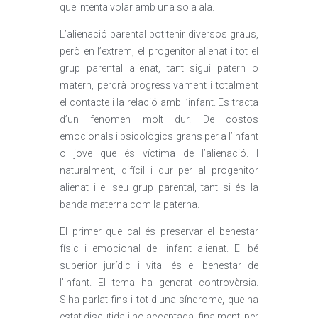
que intenta volar amb una sola ala.
L’alienació parental pot tenir diversos graus,
però en l’extrem, el progenitor alienat i tot el
grup parental alienat, tant sigui patern o
matern, perdrà progressivament i totalment
el contacte i la relació amb l’infant. Es tracta
d’un fenomen molt dur. De costos
emocionals i psicològics grans per a l’infant
o jove que és víctima de l’alienació. I
naturalment, difícil i dur per al progenitor
alienat i el seu grup parental, tant si és la
banda materna com la paterna.
El primer que cal és preservar el benestar
físic i emocional de l’infant alienat. El bé
superior jurídic i vital és el benestar de
l’infant. El tema ha generat controvèrsia.
S’ha parlat fins i tot d’una síndrome, que ha
estat discutida i no acceptada, finalment, per