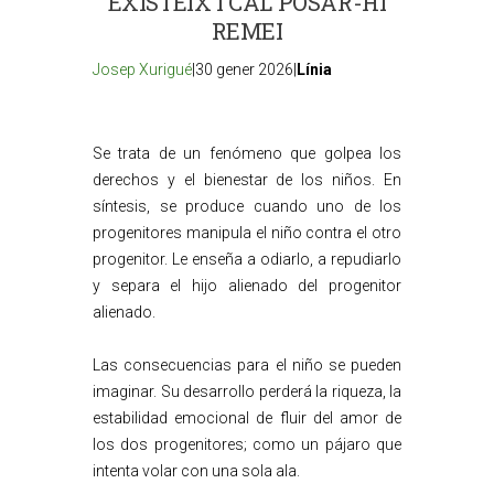
EXISTEIX I CAL POSAR-HI
REMEI
Josep Xurigué
|30 gener 2026|
Línia
Se trata de un fenómeno que golpea los
derechos y el bienestar de los niños. En
síntesis, se produce cuando uno de los
progenitores manipula el niño contra el otro
progenitor. Le enseña a odiarlo, a repudiarlo
y separa el hijo alienado del progenitor
alienado.
Las consecuencias para el niño se pueden
imaginar. Su desarrollo perderá la riqueza, la
estabilidad emocional de fluir del amor de
los dos progenitores; como un pájaro que
intenta volar con una sola ala.