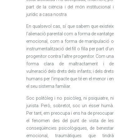
part de la ciència i del món institucional i
jurídic a casa nostra.
En qualsevol cas, sí que sabem que existeix
l’alienació parental com a forma de xantatge
emocional, com a forma de manipulació o
instrumentalització del fill o filla per part d’un
progenitor contra l’altre progenitor. Com una
forma clara de maltractament i de
vulneració dels drets dels infants; i dels drets
humans per l’impacte que té en el menor i en
el seu sistema familiar.
Soc politòleg i no psicòleg, ni psiquiatre, ni
jurista. Però, sobretot, soc un ésser humà.
Per tant, em preocupa i ens ha de preocupar
el fenomen des del punt de vista de les
conseqüències psicològiques, de benestar
emocional, traumàtiques que tindrà