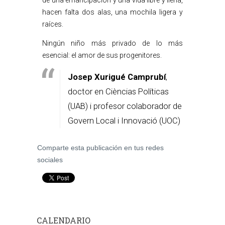
de una emancipación y una vida libre y llena,
hacen falta dos alas, una mochila ligera y
raíces.
Ningún niño más privado de lo más
esencial: el amor de sus progenitores.
Josep Xurigué Camprubí
,
doctor en Cièncias Políticas
(UAB) i profesor colaborador de
Govern Local i Innovació (UOC)
Comparte esta publicación en tus redes
sociales
CALENDARIO