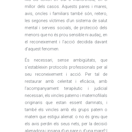
millor dels casos. Aquests pares i mares,
avis, oncles i familiars també són, reitero,
les segones víctimes d’un sistema de salut
mental i serveis socials, de protecció dels
menors que no és prou sensible ni audaç, en
el reconeixement i l’acció decidida davant
d’aquest fenomen.
És necessari, sense ambigüitats, que
s’estableixin protocols professionals per al
seu reconeixement i acció. Per tal de
restaurar amb celeritat i eficàcia, amb
l’acompanyament terapèutic i judicial
necessari, els vincles paterno i maternofilials
originaris que estan essent damnats, i
també els vincles amb els grups patern o
matern que estigui alienat: o no és greu que
els avis perdin els seus nets, per la decisió
alienadora i insana d’un pare o d’una mare? I