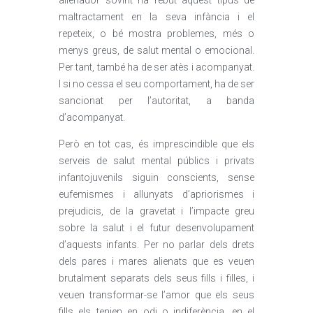
alienador sovint ha rebut aquest tipus de
maltractament en la seva infància i el
repeteix, o bé mostra problemes, més o
menys greus, de salut mental o emocional.
Per tant, també ha de ser atès i acompanyat.
I si no cessa el seu comportament, ha de ser
sancionat per l’autoritat, a banda
d’acompanyat.
Però en tot cas, és imprescindible que els
serveis de salut mental públics i privats
infantojuvenils siguin conscients, sense
eufemismes i allunyats d’apriorismes i
prejudicis, de la gravetat i l’impacte greu
sobre la salut i el futur desenvolupament
d’aquests infants. Per no parlar dels drets
dels pares i mares alienats que es veuen
brutalment separats dels seus fills i filles, i
veuen transformar-se l’amor que els seus
fills els tenien en odi o indiferència, en el