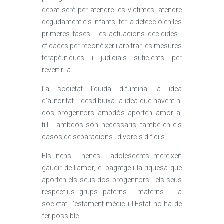
debat serè per atendre les víctimes, atendre
degudament els infants, fer la detecció en les
primeres fases i les actuacions decidides i
eficaces per reconèixer i arbitrar les mesures
terapèutiques i judicials suficients per
revertir-la.
La societat líquida difumina la idea
d’autoritat. I desdibuixa la idea que havent-hi
dos progenitors ambdós aporten amor al
fill, i ambdós són necessaris, també en els
casos de separacions i divorcis difícils.
Els nens i nenes i adolescents mereixen
gaudir de l’amor, el bagatge i la riquesa que
aporten els seus dos progenitors i els seus
respectius grups paterns i materns. I la
societat, l’estament mèdic i l’Estat ho ha de
fer possible.