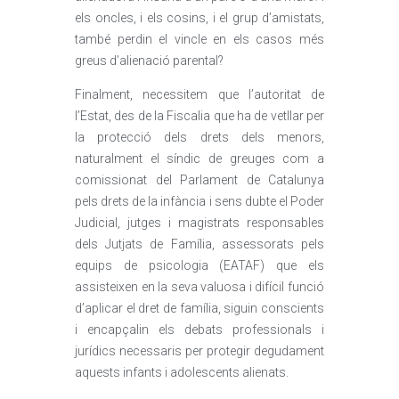
els oncles, i els cosins, i el grup d’amistats,
també perdin el vincle en els casos més
greus d’alienació parental?
Finalment, necessitem que l’autoritat de
l’Estat, des de la Fiscalia que ha de vetllar per
la protecció dels drets dels menors,
naturalment el síndic de greuges com a
comissionat del Parlament de Catalunya
pels drets de la infància i sens dubte el Poder
Judicial, jutges i magistrats responsables
dels Jutjats de Família, assessorats pels
equips de psicologia (EATAF) que els
assisteixen en la seva valuosa i difícil funció
d’aplicar el dret de família, siguin conscients
i encapçalin els debats professionals i
jurídics necessaris per protegir degudament
aquests infants i adolescents alienats.