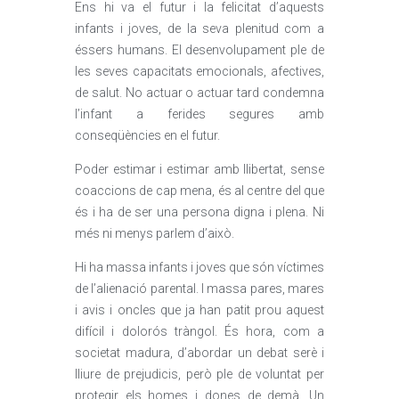
Ens hi va el futur i la felicitat d’aquests
infants i joves, de la seva plenitud com a
éssers humans. El desenvolupament ple de
les seves capacitats emocionals, afectives,
de salut. No actuar o actuar tard condemna
l’infant a ferides segures amb
conseqüències en el futur.
Poder estimar i estimar amb llibertat, sense
coaccions de cap mena, és al centre del que
és i ha de ser una persona digna i plena. Ni
més ni menys parlem d’això.
Hi ha massa infants i joves que són víctimes
de l’alienació parental. I massa pares, mares
i avis i oncles que ja han patit prou aquest
difícil i dolorós tràngol. És hora, com a
societat madura, d’abordar un debat serè i
lliure de prejudicis, però ple de voluntat per
protegir els homes i dones de demà. Un