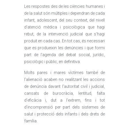
Les respostes des de les ciències humanes i
de la salut són múltiples i dependran de cada
infant, adolescent, del seu context, del nivell
d’atenció mèdica i psicològica que hagi
rebut, de la intervenció judicial que s’hagi
produït en cada cas. En tot cas, és necessari
que es produeixin les denúncies i que formi
part de l’agenda del debat social, jurídic,
psicològic i públic, en definitiva.
Molts pares i mares víctimes també de
l’alienació acaben no realitzant les accions
de denúncia davant l’autoritat civil i judicial,
cansats de burocràcia, lentitud, falta
d’eficàcia i, dut a l’extrem, fins i tot
d’incomprensió per part dels sistemes de
salut i protecció dels infants i dels drets de
família.