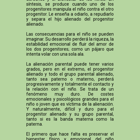
síntesis, se produce cuando uno de los
progenitores manipula el niño contra el otro
progenitor. Le enseña a odiarlo, a repudiarlo
y separa el hijo alienado del progenitor
alienado.
Las consecuencias para el niño se pueden
imaginar. Su desarrollo perderá la riqueza, la
estabilidad emocional de fluir del amor de
los dos progenitores; como un pájaro que
intenta volar con una sola ala.
La alienación parental puede tener varios
grados, pero en el extremo, el progenitor
alienado y todo el grupo parental alienado,
tanto sea paterno o materno, perderá
progresivamente y totalmente el contacto y
la relación con el niño. Se trata de un
fenómeno muy duro. De costes
emocionales y psicológicos grandes para el
niño o joven que es víctima de la alienación.
Y naturalmente, difícil y duro para el
progenitor alienado y su grupo parental,
tanto si es la banda materna como la
paterna.
El primero que hace falta es preservar el
bienestar físico y emocional del niño