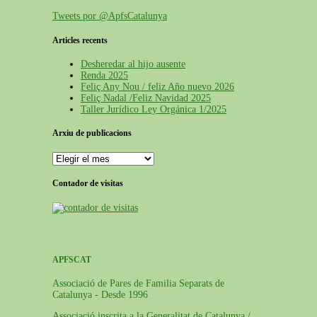
Tweets por @ApfsCatalunya
Articles recents
Desheredar al hijo ausente
Renda 2025
Feliç Any Nou / feliz Año nuevo 2026
Feliç Nadal /Feliz Navidad 2025
Taller Jurídico Ley Orgánica 1/2025
Arxiu de publicacions
Contador de visitas
APFSCAT
Associació de Pares de Familia Separats de
Catalunya - Desde 1996
Associació inscrita a la Generalitat de Catalunya /