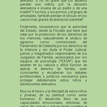
alienado: o no es grave que los abuelos
pierdan sus nietos, por la decisión
alienadora e insana de un padre o de una
madre? Y los tíos, y los primos, y el grupo de
amistades, también pierdan el vínculo en los
casos más graves de alienación parental?
Finalmente, necesitamos que la autoridad
del Estado, desde la Fiscalía que tiene que
velar por la protección de los derechos de
los menores, naturalmente el síndico de
agravios como comisionado del
Parlamento de Cataluña por los derechos de
la infancia y sin duda el Poder Judicial,
jueces y magistrados responsables de los
Juzgados de Familia, asesorados por los
equipos de psicología (*EATAF) que les
asisten en su valiosa y difícil función de
aplicar el derecho de familia, sean
conscientes y encabecen los debates
profesionales y jurídicos necesarios para
proteger debidamente estos niños y
adolescentes alienados.
Nos va el futuro y la felicidad de estos niños
y jóvenes, de su plenitud como seres
humanos. El desarrollo lleno de sus
capacidades emocionales, afectivas, de
salud. No actuar o actuar tarde condena el