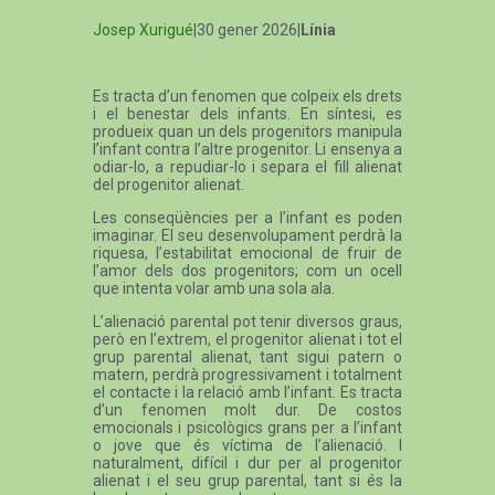
Josep Xurigué
|30 gener 2026|
Línia
Es tracta d’un fenomen que colpeix els drets
i el benestar dels infants. En síntesi, es
produeix quan un dels progenitors manipula
l’infant contra l’altre progenitor. Li ensenya a
odiar-lo, a repudiar-lo i separa el fill alienat
del progenitor alienat.
Les conseqüències per a l’infant es poden
imaginar. El seu desenvolupament perdrà la
riquesa, l’estabilitat emocional de fruir de
l’amor dels dos progenitors; com un ocell
que intenta volar amb una sola ala.
L’alienació parental pot tenir diversos graus,
però en l’extrem, el progenitor alienat i tot el
grup parental alienat, tant sigui patern o
matern, perdrà progressivament i totalment
el contacte i la relació amb l’infant. Es tracta
d’un fenomen molt dur. De costos
emocionals i psicològics grans per a l’infant
o jove que és víctima de l’alienació. I
naturalment, difícil i dur per al progenitor
alienat i el seu grup parental, tant si és la