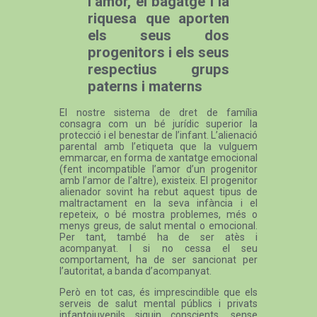
l’amor, el bagatge i la
riquesa que aporten
els seus dos
progenitors i els seus
respectius grups
paterns i materns
El nostre sistema de dret de família
consagra com un bé jurídic superior la
protecció i el benestar de l’infant. L’alienació
parental amb l’etiqueta que la vulguem
emmarcar, en forma de xantatge emocional
(fent incompatible l’amor d’un progenitor
amb l’amor de l’altre), existeix. El progenitor
alienador sovint ha rebut aquest tipus de
maltractament en la seva infància i el
repeteix, o bé mostra problemes, més o
menys greus, de salut mental o emocional.
Per tant, també ha de ser atès i
acompanyat. I si no cessa el seu
comportament, ha de ser sancionat per
l’autoritat, a banda d’acompanyat.
Però en tot cas, és imprescindible que els
serveis de salut mental públics i privats
infantojuvenils siguin conscients, sense