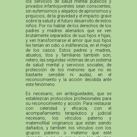
los servicios de salud mental públicos y
privados infantojuveniles sean conscientes,
sin eufemismos y alejados de apriorismos y
prejuicios, de la gravedad y el impacto grave
sobre la salud y el futuro desarrollo de estos
niños. Por no hablar de los derechos de los
padres y madres alienados que se ven
brutalmente separados de sus hijos e hijas,
y ven transformarse el amor que sus hijos
les tenían en odio o indiferencia, en el mejor
de los casos. Estos padres y madres,
abuelos, tíos y familiares también son,
reitero, las segundas víctimas de un sistema
de salud mental y servicios sociales, de
protección de los menores que no es
bastante sensible ni audaz, en el
reconocimiento y la acción decidida ante
este fenómeno.
Es necesario, sin ambigüedades, que se
establezcan protocolos profesionales para
su reconocimiento y acción. Para restaurar
con celeridad y eficacia, con el
acompañamiento terapéutico y judicial
necesario, los vínculos paterno y
maternofilial originarios que están siendo
dañados, y también los vínculos con los
grupos paterno o materno que esté