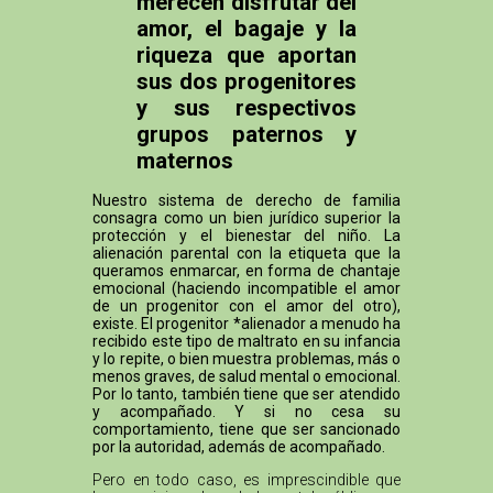
merecen disfrutar del
amor, el bagaje y la
riqueza que aportan
sus dos progenitores
y sus respectivos
grupos paternos y
maternos
Nuestro sistema de derecho de familia
consagra como un bien jurídico superior la
protección y el bienestar del niño. La
alienación parental con la etiqueta que la
queramos enmarcar, en forma de chantaje
emocional (haciendo incompatible el amor
de un progenitor con el amor del otro),
existe. El progenitor *alienador a menudo ha
recibido este tipo de maltrato en su infancia
y lo repite, o bien muestra problemas, más o
menos graves, de salud mental o emocional.
Por lo tanto, también tiene que ser atendido
y acompañado. Y si no cesa su
comportamiento, tiene que ser sancionado
por la autoridad, además de acompañado.
Pero en todo caso, es imprescindible que