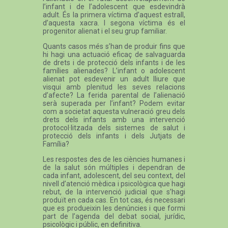
l’infant i de l’adolescent que esdevindrà
adult. És la primera víctima d’aquest estrall,
d’aquesta xacra. I segona víctima és el
progenitor alienat i el seu grup familiar.
Quants casos més s’han de produir fins que
hi hagi una actuació eficaç de salvaguarda
de drets i de protecció dels infants i de les
famílies alienades? L’infant o adolescent
alienat pot esdevenir un adult lliure que
visqui amb plenitud les seves relacions
d’afecte? La ferida parental de l’alienació
serà superada per l’infant? Podem evitar
com a societat aquesta vulneració greu dels
drets dels infants amb una intervenció
protocol·litzada dels sistemes de salut i
protecció dels infants i dels Jutjats de
Família?
Les respostes des de les ciències humanes i
de la salut són múltiples i dependran de
cada infant, adolescent, del seu context, del
nivell d’atenció mèdica i psicològica que hagi
rebut, de la intervenció judicial que s’hagi
produït en cada cas. En tot cas, és necessari
que es produeixin les denúncies i que formi
part de l’agenda del debat social, jurídic,
psicològic i públic, en definitiva.