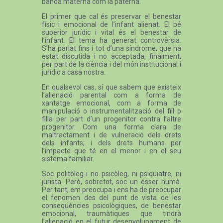
banda materna com la paterna.
El primer que cal és preservar el benestar
físic i emocional de l’infant alienat. El bé
superior jurídic i vital és el benestar de
l’infant. El tema ha generat controvèrsia.
S’ha parlat fins i tot d’una síndrome, que ha
estat discutida i no acceptada, finalment,
per part de la ciència i del món institucional i
jurídic a casa nostra.
En qualsevol cas, sí que sabem que existeix
l’alienació parental com a forma de
xantatge emocional, com a forma de
manipulació o instrumentalització del fill o
filla per part d’un progenitor contra l’altre
progenitor. Com una forma clara de
maltractament i de vulneració dels drets
dels infants; i dels drets humans per
l’impacte que té en el menor i en el seu
sistema familiar.
Soc politòleg i no psicòleg, ni psiquiatre, ni
jurista. Però, sobretot, soc un ésser humà.
Per tant, em preocupa i ens ha de preocupar
el fenomen des del punt de vista de les
conseqüències psicològiques, de benestar
emocional, traumàtiques que tindrà
l’alienació en el futur desenvolupament de