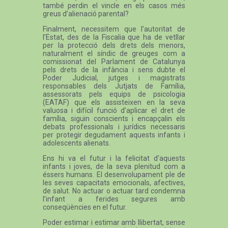
també perdin el vincle en els casos més
greus d’alienació parental?
Finalment, necessitem que l’autoritat de
l’Estat, des de la Fiscalia que ha de vetllar
per la protecció dels drets dels menors,
naturalment el síndic de greuges com a
comissionat del Parlament de Catalunya
pels drets de la infància i sens dubte el
Poder Judicial, jutges i magistrats
responsables dels Jutjats de Família,
assessorats pels equips de psicologia
(EATAF) que els assisteixen en la seva
valuosa i difícil funció d’aplicar el dret de
família, siguin conscients i encapçalin els
debats professionals i jurídics necessaris
per protegir degudament aquests infants i
adolescents alienats.
Ens hi va el futur i la felicitat d’aquests
infants i joves, de la seva plenitud com a
éssers humans. El desenvolupament ple de
les seves capacitats emocionals, afectives,
de salut. No actuar o actuar tard condemna
l’infant a ferides segures amb
conseqüències en el futur.
Poder estimar i estimar amb llibertat, sense