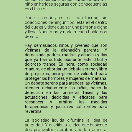
niño en heridas seguras con consecuencias
en el futuro.
Poder estimar y estimar con libertad, sin
coacciones de ningún tipo, está en el centro
del que es y tiene que ser una persona digna
y llena. Nada más y nada menos hablamos
de esto.
Hay demasiados niños y jóvenes que son
víctimas de la alienación parental. Y
demasiado padres, madres y abuelos y tíos
que ya han sufrido bastante este difícil y
doloroso trance. Es hora, como sociedad
madura, de abordar un debate sereno y libro
de prejuicios, pero pleno de voluntad para
proteger los hombres y mujeres de mañana.
Un debate sereno para atender las víctimas,
atender debidamente los niños, hacer la
detección en las primeras fases y las
actuaciones decididas y eficaces para
reconocer y arbitrar las medidas
terapéuticas y judiciales suficientes para
revertirla.
La sociedad líquida difumina la idea de
autoridad. Y desdibuja la idea que habiendo
dos progenitores ambos aportan amor al