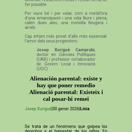
fer possible.
Per viure bé i per volar, com a metàfora
d’una emancipació i una vida lliure i plena,
calen dues ales, una motxilla lleugera i
arrels.
Cap infant més privat d’allò més essencial:
l’amor dels seus progenitors.
Josep Xurigué Camprubí
,
doctor en Ciències Polítiques
(UAB) i professor col·laborador
de Govern Local i Innovació
(UOC)
Alienación parental: existe y
hay que poner remedio
Alienació parental: Existeix i
cal posar-hi remei
Josep Xurigué
|30 gener 2026|
Línia
Se trata de un fenómeno que golpea los
derechos y el bienestar de los niños. En