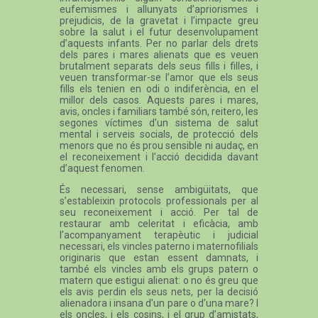
eufemismes i allunyats d’apriorismes i
prejudicis, de la gravetat i l’impacte greu
sobre la salut i el futur desenvolupament
d’aquests infants. Per no parlar dels drets
dels pares i mares alienats que es veuen
brutalment separats dels seus fills i filles, i
veuen transformar-se l’amor que els seus
fills els tenien en odi o indiferència, en el
millor dels casos. Aquests pares i mares,
avis, oncles i familiars també són, reitero, les
segones víctimes d’un sistema de salut
mental i serveis socials, de protecció dels
menors que no és prou sensible ni audaç, en
el reconeixement i l’acció decidida davant
d’aquest fenomen.
És necessari, sense ambigüitats, que
s’estableixin protocols professionals per al
seu reconeixement i acció. Per tal de
restaurar amb celeritat i eficàcia, amb
l’acompanyament terapèutic i judicial
necessari, els vincles paterno i maternofilials
originaris que estan essent damnats, i
també els vincles amb els grups patern o
matern que estigui alienat: o no és greu que
els avis perdin els seus nets, per la decisió
alienadora i insana d’un pare o d’una mare? I
els oncles, i els cosins, i el grup d’amistats,