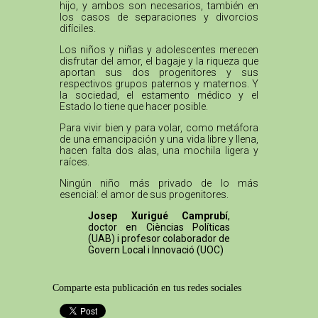
hijo, y ambos son necesarios, también en
los casos de separaciones y divorcios
difíciles.
Los niños y niñas y adolescentes merecen
disfrutar del amor, el bagaje y la riqueza que
aportan sus dos progenitores y sus
respectivos grupos paternos y maternos. Y
la sociedad, el estamento médico y el
Estado lo tiene que hacer posible.
Para vivir bien y para volar, como metáfora
de una emancipación y una vida libre y llena,
hacen falta dos alas, una mochila ligera y
raíces.
Ningún niño más privado de lo más
esencial: el amor de sus progenitores.
Josep Xurigué Camprubí
,
doctor en Cièncias Políticas
(UAB) i profesor colaborador de
Govern Local i Innovació (UOC)
Comparte esta publicación en tus redes sociales