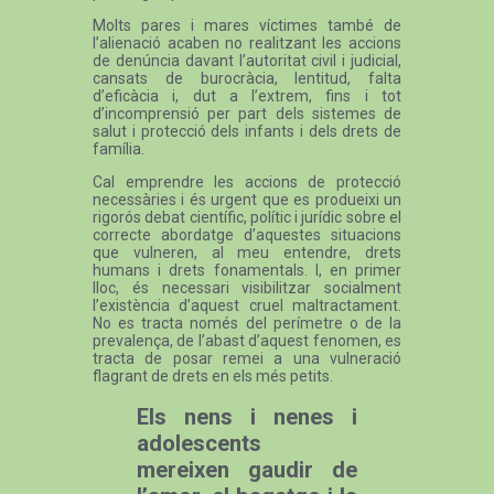
Molts pares i mares víctimes també de
l’alienació acaben no realitzant les accions
de denúncia davant l’autoritat civil i judicial,
cansats de burocràcia, lentitud, falta
d’eficàcia i, dut a l’extrem, fins i tot
d’incomprensió per part dels sistemes de
salut i protecció dels infants i dels drets de
família.
Cal emprendre les accions de protecció
necessàries i és urgent que es produeixi un
rigorós debat científic, polític i jurídic sobre el
correcte abordatge d’aquestes situacions
que vulneren, al meu entendre, drets
humans i drets fonamentals. I, en primer
lloc, és necessari visibilitzar socialment
l’existència d’aquest cruel maltractament.
No es tracta només del perímetre o de la
prevalença, de l’abast d’aquest fenomen, es
tracta de posar remei a una vulneració
flagrant de drets en els més petits.
Els nens i nenes i
adolescents
mereixen gaudir de