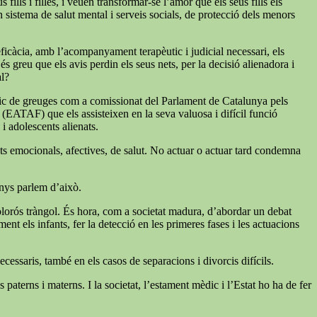
ills i filles, i veuen transformar-se l’amor que els seus fills els
un sistema de salut mental i serveis socials, de protecció dels menors
 eficàcia, amb l’acompanyament terapèutic i judicial necessari, els
s greu que els avis perdin els seus nets, per la decisió alienadora i
al?
índic de greuges com a comissionat del Parlament de Catalunya pels
a (EATAF) que els assisteixen en la seva valuosa i difícil funció
 i adolescents alienats.
tats emocionals, afectives, de salut. No actuar o actuar tard condemna
enys parlem d’això.
 dolorós tràngol. És hora, com a societat madura, d’abordar un debat
nt els infants, fer la detecció en les primeres fases i les actuacions
cessaris, també en els casos de separacions i divorcis difícils.
paterns i materns. I la societat, l’estament mèdic i l’Estat ho ha de fer