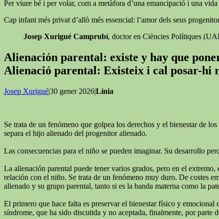
Per viure bé i per volar, com a metàfora d’una emancipació i una vida ll
Cap infant més privat d’allò més essencial: l’amor dels seus progenitor
Josep Xurigué Camprubí
, doctor en Ciències Polítiques (U
Alienación parental: existe y hay que pon
Alienació parental: Existeix i cal posar-hi
Josep Xurigué
|30 gener 2026|
Línia
Se trata de un fenómeno que golpea los derechos y el bienestar de los 
separa el hijo alienado del progenitor alienado.
Las consecuencias para el niño se pueden imaginar. Su desarrollo perde
La alienación parental puede tener varios grados, pero en el extremo, 
relación con el niño. Se trata de un fenómeno muy duro. De costes emoc
alienado y su grupo parental, tanto si es la banda materna como la pat
El primero que hace falta es preservar el bienestar físico y emocional 
síndrome, que ha sido discutida y no aceptada, finalmente, por parte de