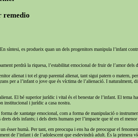
er remedio
En síntesi, es produeix quan un dels progenitors manipula l’infant contra l
ment perdrà la riquesa, l’estabilitat emocional de fruir de l’amor dels 
nitor alienat i tot el grup parental alienat, tant sigui patern o matern, pe
 per a l’infant o jove que és víctima de l’alienació. I naturalment, difíci
lienat. El bé superior jurídic i vital és el benestar de l’infant. El tema 
n institucional i jurídic a casa nostra.
forma de xantatge emocional, com a forma de manipulació o instrumentalit
rets dels infants; i dels drets humans per l’impacte que té en el menor i
 soc un ésser humà. Per tant, em preocupa i ens ha de preocupar el fenome
ent de l’infant i de l’adolescent que esdevindrà adult. És la primera víc