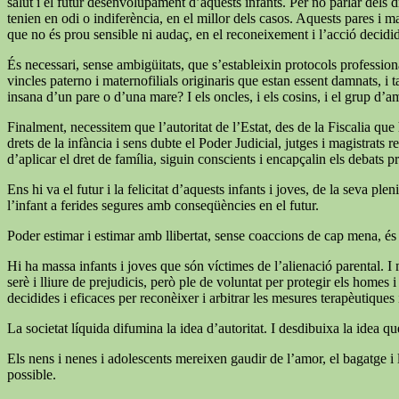
salut i el futur desenvolupament d’aquests infants. Per no parlar dels dr
tenien en odi o indiferència, en el millor dels casos. Aquests pares i m
que no és prou sensible ni audaç, en el reconeixement i l’acció decid
És necessari, sense ambigüitats, que s’estableixin protocols professiona
vincles paterno i maternofilials originaris que estan essent damnats, i 
insana d’un pare o d’una mare? I els oncles, i els cosins, i el grup d’a
Finalment, necessitem que l’autoritat de l’Estat, des de la Fiscalia qu
drets de la infància i sens dubte el Poder Judicial, jutges i magistrats
d’aplicar el dret de família, siguin conscients i encapçalin els debats p
Ens hi va el futur i la felicitat d’aquests infants i joves, de la seva
l’infant a ferides segures amb conseqüències en el futur.
Poder estimar i estimar amb llibertat, sense coaccions de cap mena, és
Hi ha massa infants i joves que són víctimes de l’alienació parental. I 
serè i lliure de prejudicis, però ple de voluntat per protegir els homes
decidides i eficaces per reconèixer i arbitrar les mesures terapèutiques i 
La societat líquida difumina la idea d’autoritat. I desdibuixa la idea q
Els nens i nenes i adolescents mereixen gaudir de l’amor, el bagatge i l
possible.