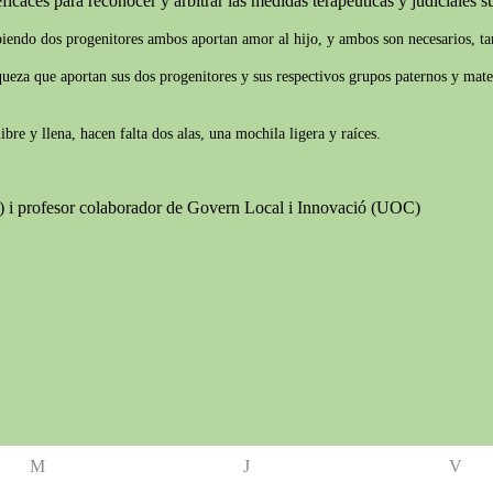
ficaces para reconocer y arbitrar las medidas terapéuticas y judiciales suf
biendo dos progenitores ambos aportan amor al hijo, y ambos son necesarios, tam
iqueza que aportan sus dos progenitores y sus respectivos grupos paternos y mate
re y llena, hacen falta dos alas, una mochila ligera y raíces.
B) i profesor colaborador de Govern Local i Innovació (UOC)
M
J
V