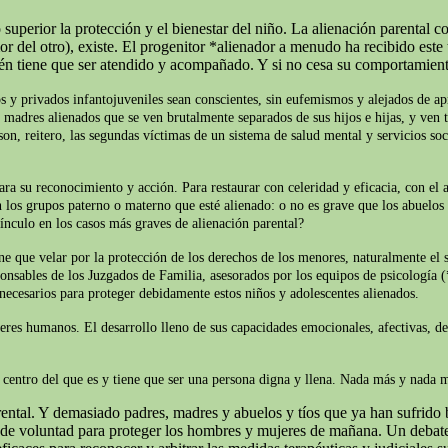
superior la protección y el bienestar del niño. La alienación parental c
del otro), existe. El progenitor *alienador a menudo ha recibido este t
ién tiene que ser atendido y acompañado. Y si no cesa su comportamien
s y privados infantojuveniles sean conscientes, sin eufemismos y alejados de apr
y madres alienados que se ven brutalmente separados de sus hijos e hijas, y ven t
on, reitero, las segundas víctimas de un sistema de salud mental y servicios soc
ara su reconocimiento y acción. Para restaurar con celeridad y eficacia, con el 
 los grupos paterno o materno que esté alienado: o no es grave que los abuelos 
ínculo en los casos más graves de alienación parental?
iene que velar por la protección de los derechos de los menores, naturalmente e
ponsables de los Juzgados de Familia, asesorados por los equipos de psicología (
 necesarios para proteger debidamente estos niños y adolescentes alienados.
seres humanos. El desarrollo lleno de sus capacidades emocionales, afectivas, d
el centro del que es y tiene que ser una persona digna y llena. Nada más y nada
ntal. Y demasiado padres, madres y abuelos y tíos que ya han sufrido b
o de voluntad para proteger los hombres y mujeres de mañana. Un debate 