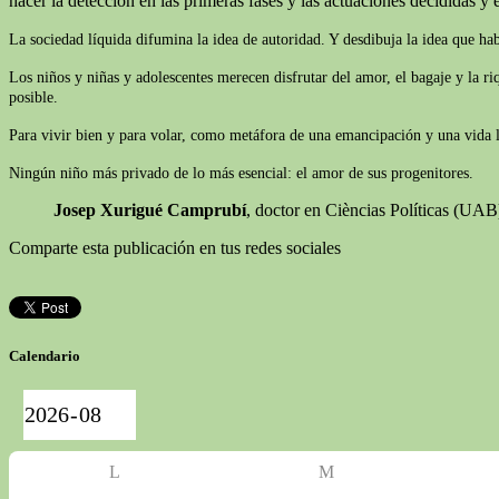
hacer la detección en las primeras fases y las actuaciones decididas y e
La sociedad líquida difumina la idea de autoridad. Y desdibuja la idea que ha
Los niños y niñas y adolescentes merecen disfrutar del amor, el bagaje y la r
posible.
Para vivir bien y para volar, como metáfora de una emancipación y una vida lib
Ningún niño más privado de lo más esencial: el amor de sus progenitores.
Josep Xurigué Camprubí
, doctor en Cièncias Políticas (UA
Comparte esta publicación en tus redes sociales
Calendario
L
M