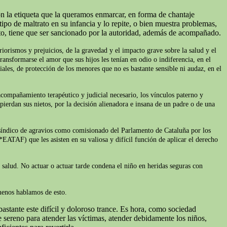
on la etiqueta que la queramos enmarcar, en forma de chantaje
ipo de maltrato en su infancia y lo repite, o bien muestra problemas,
to, tiene que ser sancionado por la autoridad, además de acompañado.
iorismos y prejuicios, de la gravedad y el impacto grave sobre la salud y el
ransformarse el amor que sus hijos les tenían en odio o indiferencia, en el
iales, de protección de los menores que no es bastante sensible ni audaz, en el
acompañamiento terapéutico y judicial necesario, los vínculos paterno y
pierdan sus nietos, por la decisión alienadora e insana de un padre o de una
l síndico de agravios como comisionado del Parlamento de Cataluña por los
*EATAF) que les asisten en su valiosa y difícil función de aplicar el derecho
e salud. No actuar o actuar tarde condena el niño en heridas seguras con
 menos hablamos de esto.
astante este difícil y doloroso trance. Es hora, como sociedad
sereno para atender las víctimas, atender debidamente los niños,