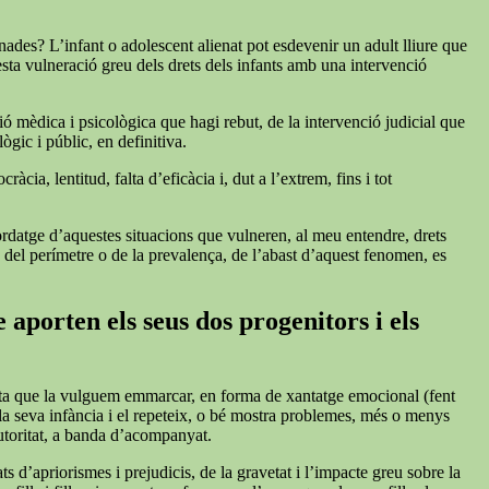
nades? L’infant o adolescent alienat pot esdevenir un adult lliure que
esta vulneració greu dels drets dels infants amb una intervenció
ió mèdica i psicològica que hagi rebut, de la intervenció judicial que
ògic i públic, en definitiva.
cia, lentitud, falta d’eficàcia i, dut a l’extrem, fins i tot
bordatge d’aquestes situacions que vulneren, al meu entendre, drets
s del perímetre o de la prevalença, de l’abast d’aquest fenomen, es
 aporten els seus dos progenitors i els
iqueta que la vulguem emmarcar, en forma de xantatge emocional (fent
 la seva infància i el repeteix, o bé mostra problemes, més o menys
autoritat, a banda d’acompanyat.
s d’apriorismes i prejudicis, de la gravetat i l’impacte greu sobre la