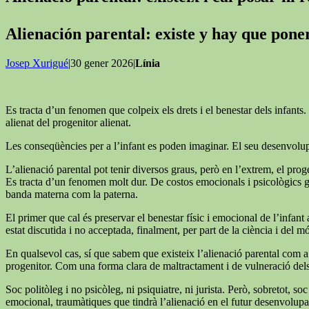
Alienación parental: existe y hay que pon
Josep Xurigué
|30 gener 2026|
Línia
Es tracta d’un fenomen que colpeix els drets i el benestar dels infants. 
alienat del progenitor alienat.
Les conseqüències per a l’infant es poden imaginar. El seu desenvolupa
L’alienació parental pot tenir diversos graus, però en l’extrem, el proge
Es tracta d’un fenomen molt dur. De costos emocionals i psicològics grans
banda materna com la paterna.
El primer que cal és preservar el benestar físic i emocional de l’infant a
estat discutida i no acceptada, finalment, per part de la ciència i del mó
En qualsevol cas, sí que sabem que existeix l’alienació parental com a 
progenitor. Com una forma clara de maltractament i de vulneració dels d
Soc politòleg i no psicòleg, ni psiquiatre, ni jurista. Però, sobretot,
emocional, traumàtiques que tindrà l’alienació en el futur desenvolupam