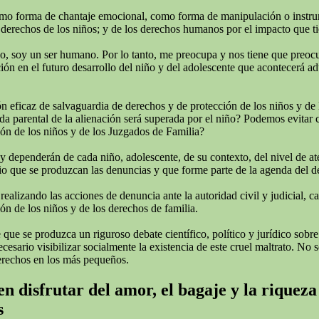
omo forma de chantaje emocional, como forma de manipulación o instrumen
derechos de los niños; y de los derechos humanos por el impacto que tie
todo, soy un ser humano. Por lo tanto, me preocupa y nos tiene que preo
ión en el futuro desarrollo del niño y del adolescente que acontecerá adu
 eficaz de salvaguardia de derechos y de protección de los niños y de 
rida parental de la alienación será superada por el niño? Podemos evitar
ión de los niños y de los Juzgados de Familia?
 y dependerán de cada niño, adolescente, de su contexto, del nivel de a
o que se produzcan las denuncias y que forme parte de la agenda del deba
izando las acciones de denuncia ante la autoridad civil y judicial, cans
ón de los niños y de los derechos de familia.
ue se produzca un riguroso debate científico, político y jurídico sobre
ario visibilizar socialmente la existencia de este cruel maltrato. No se
erechos en los más pequeños.
n disfrutar del amor, el bagaje y la riqueza
s