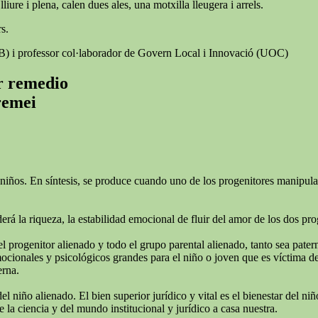
iure i plena, calen dues ales, una motxilla lleugera i arrels.
s.
AB) i professor col·laborador de Govern Local i Innovació (UOC)
er remedio
 remei
niños. En síntesis, se produce cuando uno de los progenitores manipula e
rá la riqueza, la estabilidad emocional de fluir del amor de los dos pro
el progenitor alienado y todo el grupo parental alienado, tanto sea pate
ionales y psicológicos grandes para el niño o joven que es víctima de l
erna.
del niño alienado. El bien superior jurídico y vital es el bienestar del 
 la ciencia y del mundo institucional y jurídico a casa nuestra.