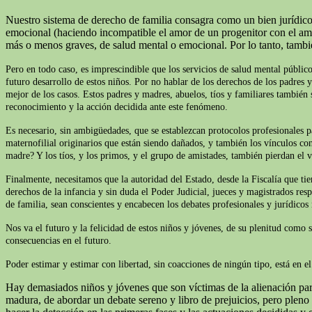
Nuestro sistema de derecho de familia consagra como un bien jurídico 
emocional (haciendo incompatible el amor de un progenitor con el amor 
más o menos graves, de salud mental o emocional. Por lo tanto, tamb
Pero en todo caso, es imprescindible que los servicios de salud mental público
futuro desarrollo de estos niños. Por no hablar de los derechos de los padres 
mejor de los casos. Estos padres y madres, abuelos, tíos y familiares también s
reconocimiento y la acción decidida ante este fenómeno.
Es necesario, sin ambigüedades, que se establezcan protocolos profesionales p
maternofilial originarios que están siendo dañados, y también los vínculos con
madre? Y los tíos, y los primos, y el grupo de amistades, también pierdan el v
Finalmente, necesitamos que la autoridad del Estado, desde la Fiscalía que t
derechos de la infancia y sin duda el Poder Judicial, jueces y magistrados res
de familia, sean conscientes y encabecen los debates profesionales y jurídicos
Nos va el futuro y la felicidad de estos niños y jóvenes, de su plenitud como 
consecuencias en el futuro.
Poder estimar y estimar con libertad, sin coacciones de ningún tipo, está en 
Hay demasiados niños y jóvenes que son víctimas de la alienación pare
madura, de abordar un debate sereno y libro de prejuicios, pero plen