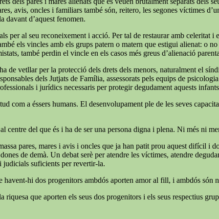
ets dels pares i mares alienats que es veuen brutalment separats dels seus f
ares, avis, oncles i familiars també són, reitero, les segones víctimes d’
ida davant d’aquest fenomen.
ls per al seu reconeixement i acció. Per tal de restaurar amb celeritat i
també els vincles amb els grups patern o matern que estigui alienat: o no é
mistats, també perdin el vincle en els casos més greus d’alienació parent
e ha de vetllar per la protecció dels drets dels menors, naturalment el s
 responsables dels Jutjats de Família, assessorats pels equips de psicologi
rofessionals i jurídics necessaris per protegir degudament aquests infants
 plenitud com a éssers humans. El desenvolupament ple de les seves capaci
 al centre del que és i ha de ser una persona digna i plena. Ni més ni m
massa pares, mares i avis i oncles que ja han patit prou aquest difícil i
 i dones de demà. Un debat serè per atendre les víctimes, atendre degudame
judicials suficients per revertir-la.
ue havent-hi dos progenitors ambdós aporten amor al fill, i ambdós són ne
a riquesa que aporten els seus dos progenitors i els seus respectius grups 