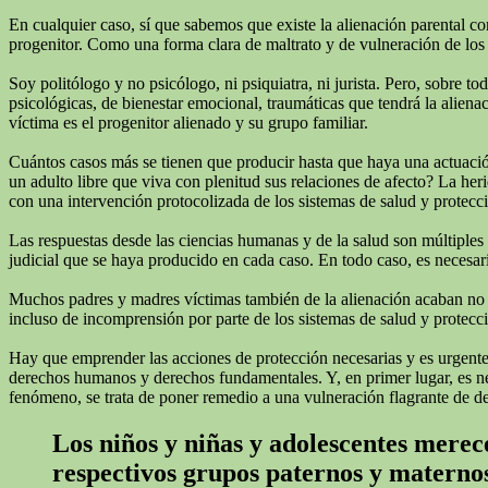
En cualquier caso, sí que sabemos que existe la alienación parental c
progenitor. Como una forma clara de maltrato y de vulneración de los 
Soy politólogo y no psicólogo, ni psiquiatra, ni jurista. Pero, sobre 
psicológicas, de bienestar emocional, traumáticas que tendrá la alienac
víctima es el progenitor alienado y su grupo familiar.
Cuántos casos más se tienen que producir hasta que haya una actuación
un adulto libre que viva con plenitud sus relaciones de afecto? La he
con una intervención protocolizada de los sistemas de salud y protecc
Las respuestas desde las ciencias humanas y de la salud son múltiples
judicial que se haya producido en cada caso. En todo caso, es necesari
Muchos padres y madres víctimas también de la alienación acaban no real
incluso de incomprensión por parte de los sistemas de salud y protecci
Hay que emprender las acciones de protección necesarias y es urgente q
derechos humanos y derechos fundamentales. Y, en primer lugar, es neces
fenómeno, se trata de poner remedio a una vulneración flagrante de d
Los niños y niñas y adolescentes merece
respectivos grupos paternos y materno