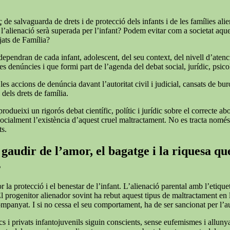
de salvaguarda de drets i de protecció dels infants i de les famílies alie
 l’alienació serà superada per l’infant? Podem evitar com a societat aqu
tjats de Família?
 dependran de cada infant, adolescent, del seu context, del nivell d’atenc
s denúncies i que formi part de l’agenda del debat social, jurídic, psicol
 accions de denúncia davant l’autoritat civil i judicial, cansats de burocrà
 dels drets de família.
rodueixi un rigorós debat científic, polític i jurídic sobre el correcte a
r socialment l’existència d’aquest cruel maltractament. No es tracta nomé
ts.
gaudir de l’amor, el bagatge i la riquesa que
s
or la protecció i el benestar de l’infant. L’alienació parental amb l’et
El progenitor alienador sovint ha rebut aquest tipus de maltractament en
companyat. I si no cessa el seu comportament, ha de ser sancionat per l’
cs i privats infantojuvenils siguin conscients, sense eufemismes i allunyat