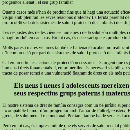
progenitor alienat i el seu grup familiar.
Quants casos més s’han de produir fins que hi hagi una actuació eficaç 
visqui amb plenitud les seves relacions d’afecte? La ferida parental de
protocol·litzada dels sistemes de salut i protecció dels infants i dels Ju
Les respostes des de les ciències humanes i de la salut són múltiples i
s’hagi produït en cada cas. En tot cas, és necessari que es produeixin le
Molts pares i mares víctimes també de l’alienació acaben no realitzant les
d’incomprensió per part dels sistemes de salut i protecció dels infants i
Cal emprendre les accions de protecció necessàries i és urgent que es p
humans i drets fonamentals. I, en primer lloc, és necessari visibilitza
tracta de posar remei a una vulneració flagrant de drets en els més peti
Els nens i nenes i adolescents mereixen 
seus respectius grups paterns i matern
El nostre sistema de dret de família consagra com un bé jurídic superi
incompatible l’amor d’un progenitor amb l’amor de l’altre), existeix. 
greus, de salut mental o emocional. Per tant, també ha de ser atès i a
Però en tot cas, és imprescindible que els serveis de salut mental públi