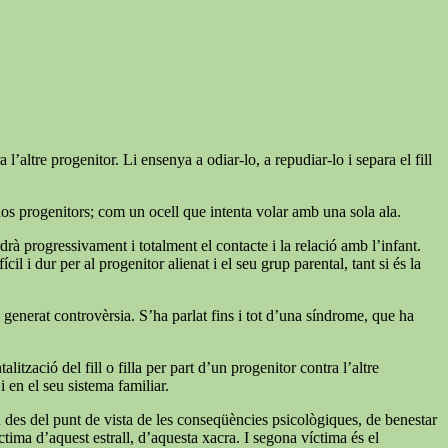
’altre progenitor. Li ensenya a odiar-lo, a repudiar-lo i separa el fill
dos progenitors; com un ocell que intenta volar amb una sola ala.
rdrà progressivament i totalment el contacte i la relació amb l’infant.
l i dur per al progenitor alienat i el seu grup parental, tant si és la
ha generat controvèrsia. S’ha parlat fins i tot d’una síndrome, que ha
zació del fill o filla per part d’un progenitor contra l’altre
 en el seu sistema familiar.
n des del punt de vista de les conseqüències psicològiques, de benestar
tima d’aquest estrall, d’aquesta xacra. I segona víctima és el