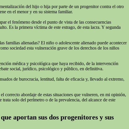
talización del hijo o hija por parte de un progenitor contra el otro
ne en el menor y en su sistema familiar.
cupar el fenómeno desde el punto de vista de las consecuencias
lto. Es la primera víctima de este estrago, de esta lacra. Y segunda
las familias alienadas? El niño o adolescente alienado puede acontecer
 como sociedad esta vulneración grave de los derechos de los niños
tención médica y psicológica que haya recibido, de la intervención
te social, jurídico, psicológico y público, en definitiva.
ados de burocracia, lentitud, falta de eficacia y, llevado al extremo,
 el correcto abordaje de estas situaciones que vulneren, en mi opinión,
 trata solo del perímetro o de la prevalencia, del alcance de este
 que aportan sus dos progenitores y sus