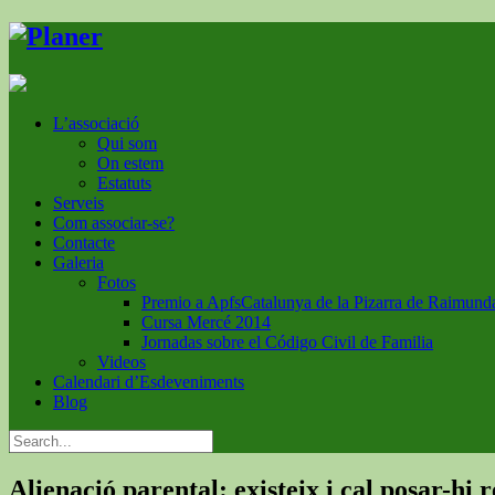
L’associació
Qui som
On estem
Estatuts
Serveis
Com associar-se?
Contacte
Galeria
Fotos
Premio a ApfsCatalunya de la Pizarra de Raimund
Cursa Mercé 2014
Jornadas sobre el Código Civil de Familia
Videos
Calendari d’Esdeveniments
Blog
Alienació parental: existeix i cal posar-hi 