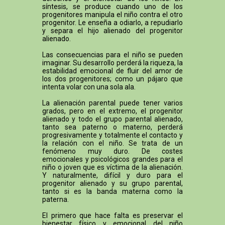
síntesis, se produce cuando uno de los
progenitores manipula el niño contra el otro
progenitor. Le enseña a odiarlo, a repudiarlo
y separa el hijo alienado del progenitor
alienado.
Las consecuencias para el niño se pueden
imaginar. Su desarrollo perderá la riqueza, la
estabilidad emocional de fluir del amor de
los dos progenitores; como un pájaro que
intenta volar con una sola ala.
La alienación parental puede tener varios
grados, pero en el extremo, el progenitor
alienado y todo el grupo parental alienado,
tanto sea paterno o materno, perderá
progresivamente y totalmente el contacto y
la relación con el niño. Se trata de un
fenómeno muy duro. De costes
emocionales y psicológicos grandes para el
niño o joven que es víctima de la alienación.
Y naturalmente, difícil y duro para el
progenitor alienado y su grupo parental,
tanto si es la banda materna como la
paterna.
El primero que hace falta es preservar el
bienestar físico y emocional del niño