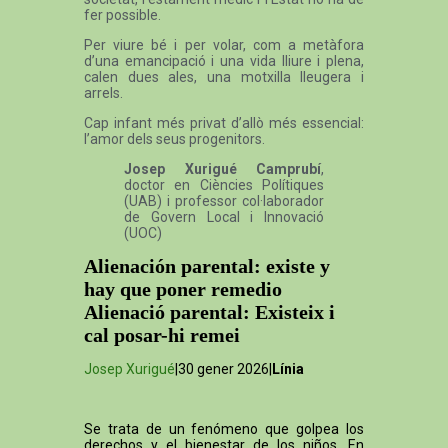
fer possible.
Per viure bé i per volar, com a metàfora
d’una emancipació i una vida lliure i plena,
calen dues ales, una motxilla lleugera i
arrels.
Cap infant més privat d’allò més essencial:
l’amor dels seus progenitors.
Josep Xurigué Camprubí
,
doctor en Ciències Polítiques
(UAB) i professor col·laborador
de Govern Local i Innovació
(UOC)
Alienación parental: existe y
hay que poner remedio
Alienació parental: Existeix i
cal posar-hi remei
Josep Xurigué
|30 gener 2026|
Línia
Se trata de un fenómeno que golpea los
derechos y el bienestar de los niños. En