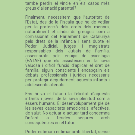
també perdin el vincle en els casos més
greus d’alienació parental?
Finalment, necessitem que l’autoritat de
l’Estat, des de la Fiscalia que ha de vetllar
per la protecció dels drets dels menors,
naturalment el síndic de greuges com a
comissionat del Parlament de Catalunya
pels drets de la infància i sens dubte el
Poder Judicial, jutges i magistrats
responsables dels Jutjats de Família,
assessorats pels equips de psicologia
(EATAF) que els assisteixen en la seva
valuosa i difícil funció d’aplicar el dret de
família, siguin conscients i encapçalin els
debats professionals i jurídics necessaris
per protegir degudament aquests infants i
adolescents alienats.
Ens hi va el futur i la felicitat d’aquests
infants i joves, de la seva plenitud com a
éssers humans. El desenvolupament ple de
les seves capacitats emocionals, afectives,
de salut. No actuar o actuar tard condemna
l’infant a ferides segures amb
conseqüències en el futur.
Poder estimar i estimar amb llibertat, sense