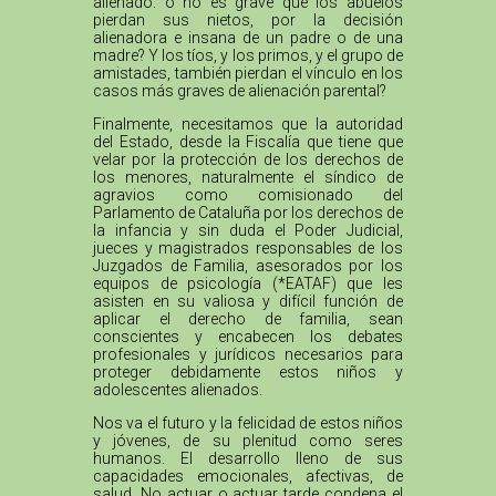
alienado: o no es grave que los abuelos
pierdan sus nietos, por la decisión
alienadora e insana de un padre o de una
madre? Y los tíos, y los primos, y el grupo de
amistades, también pierdan el vínculo en los
casos más graves de alienación parental?
Finalmente, necesitamos que la autoridad
del Estado, desde la Fiscalía que tiene que
velar por la protección de los derechos de
los menores, naturalmente el síndico de
agravios como comisionado del
Parlamento de Cataluña por los derechos de
la infancia y sin duda el Poder Judicial,
jueces y magistrados responsables de los
Juzgados de Familia, asesorados por los
equipos de psicología (*EATAF) que les
asisten en su valiosa y difícil función de
aplicar el derecho de familia, sean
conscientes y encabecen los debates
profesionales y jurídicos necesarios para
proteger debidamente estos niños y
adolescentes alienados.
Nos va el futuro y la felicidad de estos niños
y jóvenes, de su plenitud como seres
humanos. El desarrollo lleno de sus
capacidades emocionales, afectivas, de
salud. No actuar o actuar tarde condena el