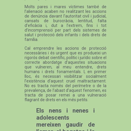
Molts pares i mares víctimes també de
l’alienació acaben no realitzant les accions
de denúncia davant l’autoritat civil i judicial,
cansats de burocràcia, lentitud, falta
d’eficàcia i, dut a l’extrem, fins i tot
d’incomprensió per part dels sistemes de
salut i protecció dels infants i dels drets de
família.
Cal emprendre les accions de protecció
necessàries i és urgent que es produeixi un
rigorós debat científic, polític i jurídic sobre el
correcte abordatge d’aquestes situacions
que vulneren, al meu entendre, drets
humans i drets fonamentals. I, en primer
lloc, és necessari visibilitzar socialment
l’existència d’aquest cruel maltractament.
No es tracta només del perímetre o de la
prevalença, de l’abast d’aquest fenomen, es
tracta de posar remei a una vulneració
flagrant de drets en els més petits.
Els nens i nenes i
adolescents
mereixen gaudir de