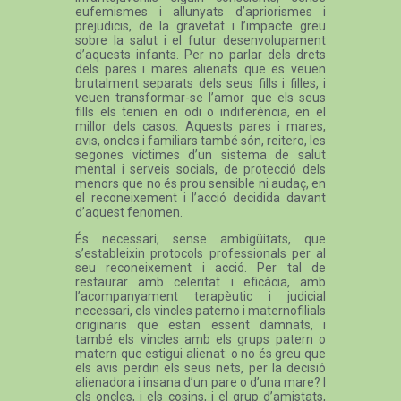
eufemismes i allunyats d’apriorismes i
prejudicis, de la gravetat i l’impacte greu
sobre la salut i el futur desenvolupament
d’aquests infants. Per no parlar dels drets
dels pares i mares alienats que es veuen
brutalment separats dels seus fills i filles, i
veuen transformar-se l’amor que els seus
fills els tenien en odi o indiferència, en el
millor dels casos. Aquests pares i mares,
avis, oncles i familiars també són, reitero, les
segones víctimes d’un sistema de salut
mental i serveis socials, de protecció dels
menors que no és prou sensible ni audaç, en
el reconeixement i l’acció decidida davant
d’aquest fenomen.
És necessari, sense ambigüitats, que
s’estableixin protocols professionals per al
seu reconeixement i acció. Per tal de
restaurar amb celeritat i eficàcia, amb
l’acompanyament terapèutic i judicial
necessari, els vincles paterno i maternofilials
originaris que estan essent damnats, i
també els vincles amb els grups patern o
matern que estigui alienat: o no és greu que
els avis perdin els seus nets, per la decisió
alienadora i insana d’un pare o d’una mare? I
els oncles, i els cosins, i el grup d’amistats,