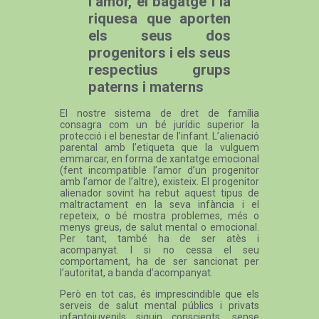
l’amor, el bagatge i la
riquesa que aporten
els seus dos
progenitors i els seus
respectius grups
paterns i materns
El nostre sistema de dret de família
consagra com un bé jurídic superior la
protecció i el benestar de l’infant. L’alienació
parental amb l’etiqueta que la vulguem
emmarcar, en forma de xantatge emocional
(fent incompatible l’amor d’un progenitor
amb l’amor de l’altre), existeix. El progenitor
alienador sovint ha rebut aquest tipus de
maltractament en la seva infància i el
repeteix, o bé mostra problemes, més o
menys greus, de salut mental o emocional.
Per tant, també ha de ser atès i
acompanyat. I si no cessa el seu
comportament, ha de ser sancionat per
l’autoritat, a banda d’acompanyat.
Però en tot cas, és imprescindible que els
serveis de salut mental públics i privats
infantojuvenils siguin conscients, sense