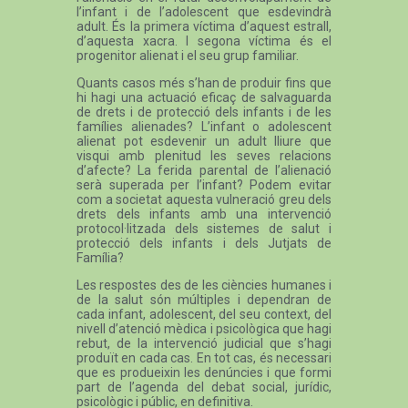
l’infant i de l’adolescent que esdevindrà
adult. És la primera víctima d’aquest estrall,
d’aquesta xacra. I segona víctima és el
progenitor alienat i el seu grup familiar.
Quants casos més s’han de produir fins que
hi hagi una actuació eficaç de salvaguarda
de drets i de protecció dels infants i de les
famílies alienades? L’infant o adolescent
alienat pot esdevenir un adult lliure que
visqui amb plenitud les seves relacions
d’afecte? La ferida parental de l’alienació
serà superada per l’infant? Podem evitar
com a societat aquesta vulneració greu dels
drets dels infants amb una intervenció
protocol·litzada dels sistemes de salut i
protecció dels infants i dels Jutjats de
Família?
Les respostes des de les ciències humanes i
de la salut són múltiples i dependran de
cada infant, adolescent, del seu context, del
nivell d’atenció mèdica i psicològica que hagi
rebut, de la intervenció judicial que s’hagi
produït en cada cas. En tot cas, és necessari
que es produeixin les denúncies i que formi
part de l’agenda del debat social, jurídic,
psicològic i públic, en definitiva.