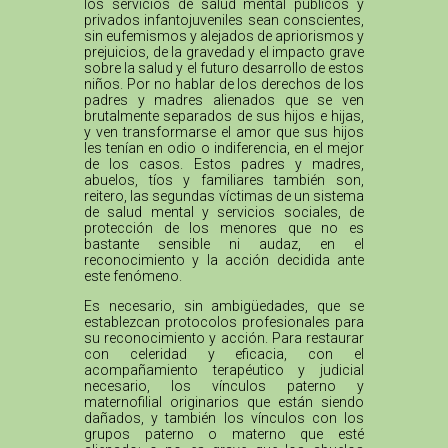
los servicios de salud mental públicos y
privados infantojuveniles sean conscientes,
sin eufemismos y alejados de apriorismos y
prejuicios, de la gravedad y el impacto grave
sobre la salud y el futuro desarrollo de estos
niños. Por no hablar de los derechos de los
padres y madres alienados que se ven
brutalmente separados de sus hijos e hijas,
y ven transformarse el amor que sus hijos
les tenían en odio o indiferencia, en el mejor
de los casos. Estos padres y madres,
abuelos, tíos y familiares también son,
reitero, las segundas víctimas de un sistema
de salud mental y servicios sociales, de
protección de los menores que no es
bastante sensible ni audaz, en el
reconocimiento y la acción decidida ante
este fenómeno.
Es necesario, sin ambigüedades, que se
establezcan protocolos profesionales para
su reconocimiento y acción. Para restaurar
con celeridad y eficacia, con el
acompañamiento terapéutico y judicial
necesario, los vínculos paterno y
maternofilial originarios que están siendo
dañados, y también los vínculos con los
grupos paterno o materno que esté