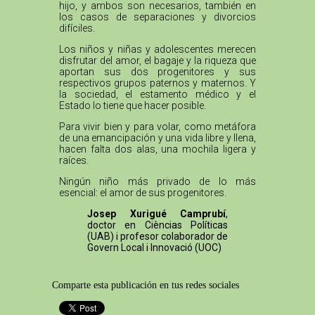
hijo, y ambos son necesarios, también en
los casos de separaciones y divorcios
difíciles.
Los niños y niñas y adolescentes merecen
disfrutar del amor, el bagaje y la riqueza que
aportan sus dos progenitores y sus
respectivos grupos paternos y maternos. Y
la sociedad, el estamento médico y el
Estado lo tiene que hacer posible.
Para vivir bien y para volar, como metáfora
de una emancipación y una vida libre y llena,
hacen falta dos alas, una mochila ligera y
raíces.
Ningún niño más privado de lo más
esencial: el amor de sus progenitores.
Josep Xurigué Camprubí
,
doctor en Cièncias Políticas
(UAB) i profesor colaborador de
Govern Local i Innovació (UOC)
Comparte esta publicación en tus redes sociales