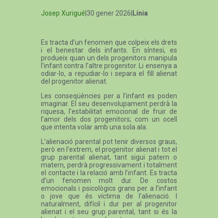
Josep Xurigué
|30 gener 2026|
Línia
Es tracta d’un fenomen que colpeix els drets
i el benestar dels infants. En síntesi, es
produeix quan un dels progenitors manipula
l’infant contra l’altre progenitor. Li ensenya a
odiar-lo, a repudiar-lo i separa el fill alienat
del progenitor alienat.
Les conseqüències per a l’infant es poden
imaginar. El seu desenvolupament perdrà la
riquesa, l’estabilitat emocional de fruir de
l’amor dels dos progenitors; com un ocell
que intenta volar amb una sola ala.
L’alienació parental pot tenir diversos graus,
però en l’extrem, el progenitor alienat i tot el
grup parental alienat, tant sigui patern o
matern, perdrà progressivament i totalment
el contacte i la relació amb l’infant. Es tracta
d’un fenomen molt dur. De costos
emocionals i psicològics grans per a l’infant
o jove que és víctima de l’alienació. I
naturalment, difícil i dur per al progenitor
alienat i el seu grup parental, tant si és la