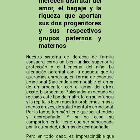
merecen disfrutar del
amor, el bagaje y la
riqueza que aportan
sus dos progenitores
y sus respectivos
grupos paternos y
maternos
Nuestro sistema de derecho de familia
consagra como un bien jurídico superior la
protección y el bienestar del niño. La
alienación parental con la etiqueta que la
queramos enmarcar, en forma de chantaje
emocional (haciendo incompatible el amor
de un progenitor con el amor del otro),
existe. El progenitor *alienador a menudo ha
recibido este tipo de maltrato en su infancia
y lo repite, o bien muestra problemas, más o
menos graves, de salud mental o emocional.
Por lo tanto, también tiene que ser atendido
y acompañado. Y si no cesa su
comportamiento, tiene que ser sancionado
por la autoridad, además de acompañado.
Pero en todo caso, es imprescindible que