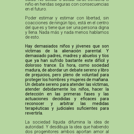
niño en heridas seguras con consecuencias
en el futuro.
Poder estimar y estimar con libertad, sin
coacciones de ningún tipo, está en el centro
del que es y tiene que ser una persona digna
y llena. Nada más y nada menos hablamos
de esto.
Hay demasiados niños y jóvenes que son
víctimas de la alienación parental. Y
demasiado padres, madres y abuelos y tíos
que ya han sufrido bastante este difícil y
doloroso trance. Es hora, como sociedad
madura, de abordar un debate sereno y libro
de prejuicios, pero pleno de voluntad para
proteger los hombres y mujeres de mañana.
Un debate sereno para atender las víctimas,
atender debidamente los niños, hacer la
detección en las primeras fases y las
actuaciones decididas y eficaces para
reconocer y arbitrar las medidas
terapéuticas y judiciales suficientes para
revertirla.
La sociedad líquida difumina la idea de
autoridad. Y desdibuja la idea que habiendo
dos progenitores ambos aportan amor al