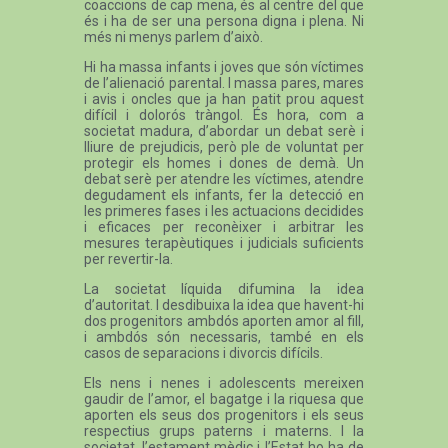
coaccions de cap mena, és al centre del que
és i ha de ser una persona digna i plena. Ni
més ni menys parlem d’això.
Hi ha massa infants i joves que són víctimes
de l’alienació parental. I massa pares, mares
i avis i oncles que ja han patit prou aquest
difícil i dolorós tràngol. És hora, com a
societat madura, d’abordar un debat serè i
lliure de prejudicis, però ple de voluntat per
protegir els homes i dones de demà. Un
debat serè per atendre les víctimes, atendre
degudament els infants, fer la detecció en
les primeres fases i les actuacions decidides
i eficaces per reconèixer i arbitrar les
mesures terapèutiques i judicials suficients
per revertir-la.
La societat líquida difumina la idea
d’autoritat. I desdibuixa la idea que havent-hi
dos progenitors ambdós aporten amor al fill,
i ambdós són necessaris, també en els
casos de separacions i divorcis difícils.
Els nens i nenes i adolescents mereixen
gaudir de l’amor, el bagatge i la riquesa que
aporten els seus dos progenitors i els seus
respectius grups paterns i materns. I la
societat, l’estament mèdic i l’Estat ho ha de