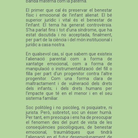
banda materna com la paterna.
El primer que cal és preservar el benestar
físic i emocional de l’infant alienat. El bé
superior jurídic i vital és el benestar de
l’infant. El tema ha generat controvèrsia.
S’ha parlat fins i tot d’una síndrome, que ha
estat discutida i no acceptada, finalment,
per part de la ciència i del món institucional i
jurídic a casa nostra.
En qualsevol cas, sí que sabem que existeix
l’alienació parental com a forma de
xantatge emocional, com a forma de
manipulació o instrumentalització del fill o
filla per part d’un progenitor contra l’altre
progenitor. Com una forma clara de
maltractament i de vulneració dels drets
dels infants; i dels drets humans per
l’impacte que té en el menor i en el seu
sistema familiar.
Soc politòleg i no psicòleg, ni psiquiatre, ni
jurista. Però, sobretot, soc un ésser humà.
Per tant, em preocupa i ens ha de preocupar
el fenomen des del punt de vista de les
conseqüències psicològiques, de benestar
emocional, traumàtiques que tindrà
l’alienació en el futur desenvolupament de