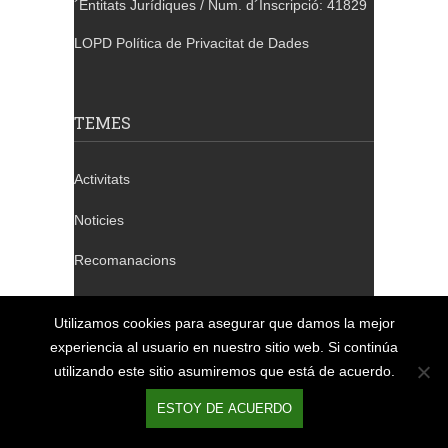
´Entitats Jurídiques / Num. d´Inscripció: 41829
LOPD Política de Privacitat de Dades
TEMES
Activitats
Noticies
Recomanacions
Tallers
Utilizamos cookies para asegurar que damos la mejor
Xerrades
experiencia al usuario en nuestro sitio web. Si continúa
utilizando este sitio asumiremos que está de acuerdo.
ESTOY DE ACUERDO
TELÈFONS DE CONTACTE