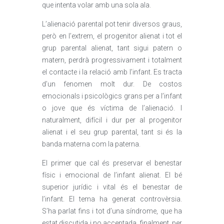
que intenta volar amb una sola ala.
L’alienació parental pot tenir diversos graus,
però en l’extrem, el progenitor alienat i tot el
grup parental alienat, tant sigui patern o
matern, perdrà progressivament i totalment
el contacte i la relació amb l’infant. Es tracta
d’un fenomen molt dur. De costos
emocionals i psicològics grans per a l’infant
o jove que és víctima de l’alienació. I
naturalment, difícil i dur per al progenitor
alienat i el seu grup parental, tant si és la
banda materna com la paterna.
El primer que cal és preservar el benestar
físic i emocional de l’infant alienat. El bé
superior jurídic i vital és el benestar de
l’infant. El tema ha generat controvèrsia.
S’ha parlat fins i tot d’una síndrome, que ha
estat discutida i no acceptada, finalment, per