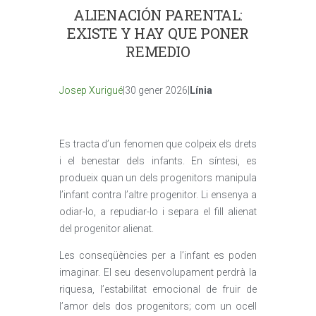
ALIENACIÓN PARENTAL:
EXISTE Y HAY QUE PONER
REMEDIO
Josep Xurigué
|30 gener 2026|
Línia
Es tracta d’un fenomen que colpeix els drets
i el benestar dels infants. En síntesi, es
produeix quan un dels progenitors manipula
l’infant contra l’altre progenitor. Li ensenya a
odiar-lo, a repudiar-lo i separa el fill alienat
del progenitor alienat.
Les conseqüències per a l’infant es poden
imaginar. El seu desenvolupament perdrà la
riquesa, l’estabilitat emocional de fruir de
l’amor dels dos progenitors; com un ocell