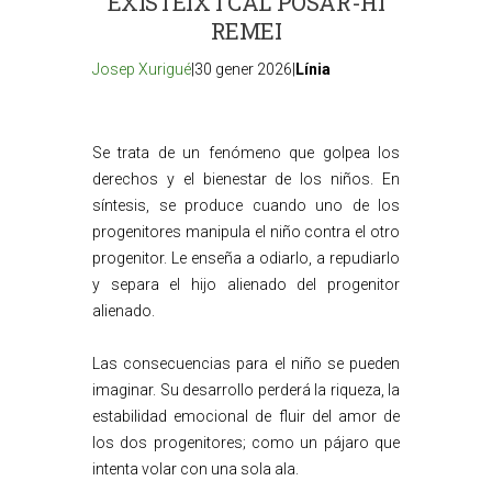
EXISTEIX I CAL POSAR-HI
REMEI
Josep Xurigué
|30 gener 2026|
Línia
Se trata de un fenómeno que golpea los
derechos y el bienestar de los niños. En
síntesis, se produce cuando uno de los
progenitores manipula el niño contra el otro
progenitor. Le enseña a odiarlo, a repudiarlo
y separa el hijo alienado del progenitor
alienado.
Las consecuencias para el niño se pueden
imaginar. Su desarrollo perderá la riqueza, la
estabilidad emocional de fluir del amor de
los dos progenitores; como un pájaro que
intenta volar con una sola ala.