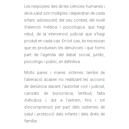
Les respostes des de les ciències humanes i
de la salut són múltiples i dependran de cada
infant, adolescent, del seu context, del nivell
d’atenció mèdica i psicològica que hagi
rebut, de la intervenció judicial que s’hagi
produït en cada cas. En tot cas, és necessari
que es produeixin les denúncies i que formi
part de l’agenda del debat social, jurídic,
psicològic i públic, en definitiva.
Molts pares i mares víctimes també de
l’alienació acaben no realitzant les accions
de denúncia davant l’autoritat civil i judicial,
cansats de burocràcia, lentitud, falta
d’eficàcia i, dut a l’extrem, fins i tot
d’incomprensió per part dels sistemes de
salut i protecció dels infants i dels drets de
família.