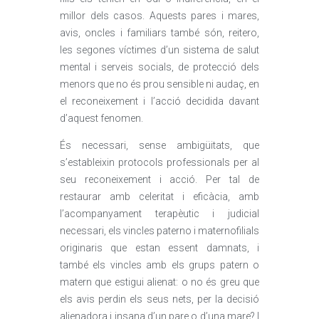
millor dels casos. Aquests pares i mares,
avis, oncles i familiars també són, reitero,
les segones víctimes d’un sistema de salut
mental i serveis socials, de protecció dels
menors que no és prou sensible ni audaç, en
el reconeixement i l’acció decidida davant
d’aquest fenomen.
És necessari, sense ambigüitats, que
s’estableixin protocols professionals per al
seu reconeixement i acció. Per tal de
restaurar amb celeritat i eficàcia, amb
l’acompanyament terapèutic i judicial
necessari, els vincles paterno i maternofilials
originaris que estan essent damnats, i
també els vincles amb els grups patern o
matern que estigui alienat: o no és greu que
els avis perdin els seus nets, per la decisió
alienadora i insana d’un pare o d’una mare? I