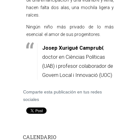
de una emancipación y una vida libre y llena,
hacen falta dos alas, una mochila ligera y
raíces.
Ningún niño más privado de lo más
esencial: el amor de sus progenitores.
Josep Xurigué Camprubí
,
doctor en Cièncias Políticas
(UAB) i profesor colaborador de
Govern Local i Innovació (UOC)
Comparte esta publicación en tus redes
sociales
CALENDARIO