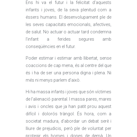
Ens hi va el futur i la felicitat d’aquests
infants i joves, de la seva plenitud com a
éssers humans. El desenvolupament ple de
les seves capacitats emocionals, afectives,
de salut. No actuar o actuar tard condemna
l’infant a ferides segures amb
conseqüències en el futur.
Poder estimar i estimar amb llibertat, sense
coaccions de cap mena, és al centre del que
és i ha de ser una persona digna i plena. Ni
més ni menys parlem d’això.
Hi ha massa infants i joves que són víctimes
de l’alienació parental. I massa pares, mares
i avis i oncles que ja han patit prou aquest
difícil i dolorós tràngol. És hora, com a
societat madura, d’abordar un debat serè i
lliure de prejudicis, però ple de voluntat per
protegir els homes i dones de demà. Un