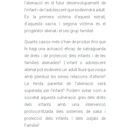
l’alienació en el futur desenvolupament de
l’infant i de l’adolescent que esdevindrà adult.
És la primera víctima d’aquest estrall,
d’aquesta xacra. I segona víctima és el
progenitor alienat i el seu grup familiar.
Quants casos més s’han de produir fins que
hi hagi una actuació eficaç de salvaguarda
de drets i de protecció dels infants i de les
famílies alienades? L’infant o adolescent
alienat pot esdevenir un adult lliure que visqui
amb plenitud les seves relacions d’afecte?
La ferida parental de l’alienació serà
superada per l’infant? Podem evitar com a
societat aquesta vulneració greu dels drets
dels infants amb una intervenció
protocol·litzada dels sistemes de salut i
protecció dels infants i dels Jutjats de
Família?