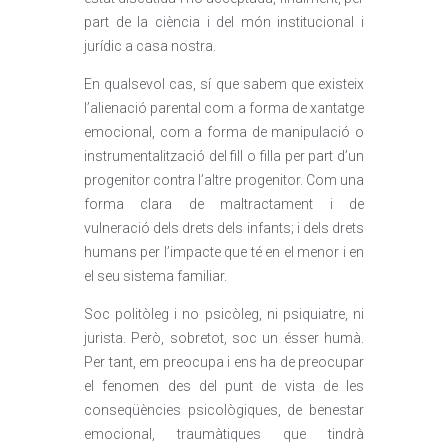
part de la ciència i del món institucional i
jurídic a casa nostra.
En qualsevol cas, sí que sabem que existeix
l’alienació parental com a forma de xantatge
emocional, com a forma de manipulació o
instrumentalització del fill o filla per part d’un
progenitor contra l’altre progenitor. Com una
forma clara de maltractament i de
vulneració dels drets dels infants; i dels drets
humans per l’impacte que té en el menor i en
el seu sistema familiar.
Soc politòleg i no psicòleg, ni psiquiatre, ni
jurista. Però, sobretot, soc un ésser humà.
Per tant, em preocupa i ens ha de preocupar
el fenomen des del punt de vista de les
conseqüències psicològiques, de benestar
emocional, traumàtiques que tindrà