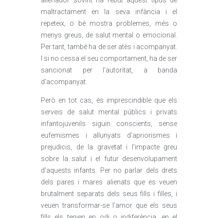
alienador sovint ha rebut aquest tipus de
maltractament en la seva infància i el
repeteix, o bé mostra problemes, més o
menys greus, de salut mental o emocional.
Per tant, també ha de ser atès i acompanyat.
I si no cessa el seu comportament, ha de ser
sancionat per l’autoritat, a banda
d’acompanyat.
Però en tot cas, és imprescindible que els
serveis de salut mental públics i privats
infantojuvenils siguin conscients, sense
eufemismes i allunyats d’apriorismes i
prejudicis, de la gravetat i l’impacte greu
sobre la salut i el futur desenvolupament
d’aquests infants. Per no parlar dels drets
dels pares i mares alienats que es veuen
brutalment separats dels seus fills i filles, i
veuen transformar-se l’amor que els seus
fills els tenien en odi o indiferència, en el