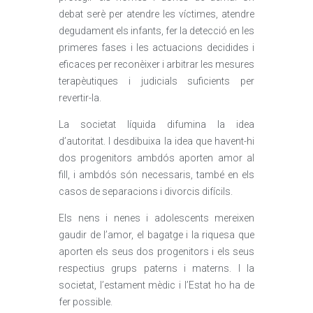
debat serè per atendre les víctimes, atendre
degudament els infants, fer la detecció en les
primeres fases i les actuacions decidides i
eficaces per reconèixer i arbitrar les mesures
terapèutiques i judicials suficients per
revertir-la.
La societat líquida difumina la idea
d’autoritat. I desdibuixa la idea que havent-hi
dos progenitors ambdós aporten amor al
fill, i ambdós són necessaris, també en els
casos de separacions i divorcis difícils.
Els nens i nenes i adolescents mereixen
gaudir de l’amor, el bagatge i la riquesa que
aporten els seus dos progenitors i els seus
respectius grups paterns i materns. I la
societat, l’estament mèdic i l’Estat ho ha de
fer possible.