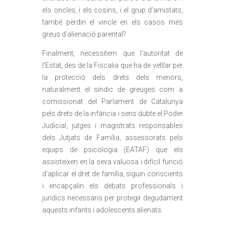
els oncles, i els cosins, i el grup d’amistats,
també perdin el vincle en els casos més
greus d’alienació parental?
Finalment, necessitem que l’autoritat de
l’Estat, des de la Fiscalia que ha de vetllar per
la protecció dels drets dels menors,
naturalment el síndic de greuges com a
comissionat del Parlament de Catalunya
pels drets de la infància i sens dubte el Poder
Judicial, jutges i magistrats responsables
dels Jutjats de Família, assessorats pels
equips de psicologia (EATAF) que els
assisteixen en la seva valuosa i difícil funció
d’aplicar el dret de família, siguin conscients
i encapçalin els debats professionals i
jurídics necessaris per protegir degudament
aquests infants i adolescents alienats.