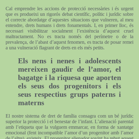
Cal emprendre les accions de protecció necessàries i és urgent
que es produeixi un rigorós debat científic, polític i jurídic sobre
el correcte abordatge d’aquestes situacions que vulneren, al meu
entendre, drets humans i drets fonamentals. I, en primer lloc, és
necessari visibilitzar socialment l’existència d’aquest cruel
maltractament. No es tracta només del perímetre o de la
prevalença, de l’abast d’aquest fenomen, es tracta de posar remei
a una vulneració flagrant de drets en els més petits.
Els nens i nenes i adolescents
mereixen gaudir de l’amor, el
bagatge i la riquesa que aporten
els seus dos progenitors i els
seus respectius grups paterns i
materns
El nostre sistema de dret de família consagra com un bé jurídic
superior la protecció i el benestar de l’infant. L’alienació parental
amb l’etiqueta que la vulguem emmarcar, en forma de xantatge
emocional (fent incompatible l’amor d’un progenitor amb l’amor
de l’altre), existeix. El progenitor alienador sovint ha rebut aquest