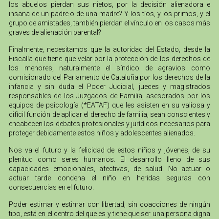
los abuelos pierdan sus nietos, por la decisión alienadora e
insana de un padre o de una madre? Y los tíos, y los primos, y el
grupo de amistades, también pierdan el vínculo en los casos más
graves de alienación parental?
Finalmente, necesitamos que la autoridad del Estado, desde la
Fiscalía que tiene que velar por la protección de los derechos de
los menores, naturalmente el síndico de agravios como
comisionado del Parlamento de Cataluña por los derechos de la
infancia y sin duda el Poder Judicial, jueces y magistrados
responsables de los Juzgados de Familia, asesorados por los
equipos de psicología (*EATAF) que les asisten en su valiosa y
difícil función de aplicar el derecho de familia, sean conscientes y
encabecen los debates profesionales y jurídicos necesarios para
proteger debidamente estos niños y adolescentes alienados.
Nos va el futuro y la felicidad de estos niños y jóvenes, de su
plenitud como seres humanos. El desarrollo lleno de sus
capacidades emocionales, afectivas, de salud. No actuar o
actuar tarde condena el niño en heridas seguras con
consecuencias en el futuro.
Poder estimar y estimar con libertad, sin coacciones de ningún
tipo, está en el centro del que es y tiene que ser una persona digna