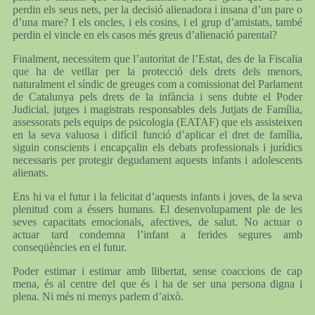
perdin els seus nets, per la decisió alienadora i insana d’un pare o
d’una mare? I els oncles, i els cosins, i el grup d’amistats, també
perdin el vincle en els casos més greus d’alienació parental?
Finalment, necessitem que l’autoritat de l’Estat, des de la Fiscalia
que ha de vetllar per la protecció dels drets dels menors,
naturalment el síndic de greuges com a comissionat del Parlament
de Catalunya pels drets de la infància i sens dubte el Poder
Judicial, jutges i magistrats responsables dels Jutjats de Família,
assessorats pels equips de psicologia (EATAF) que els assisteixen
en la seva valuosa i difícil funció d’aplicar el dret de família,
siguin conscients i encapçalin els debats professionals i jurídics
necessaris per protegir degudament aquests infants i adolescents
alienats.
Ens hi va el futur i la felicitat d’aquests infants i joves, de la seva
plenitud com a éssers humans. El desenvolupament ple de les
seves capacitats emocionals, afectives, de salut. No actuar o
actuar tard condemna l’infant a ferides segures amb
conseqüències en el futur.
Poder estimar i estimar amb llibertat, sense coaccions de cap
mena, és al centre del que és i ha de ser una persona digna i
plena. Ni més ni menys parlem d’això.