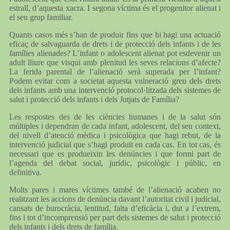
estrall, d’aquesta xacra. I segona víctima és el progenitor alienat i
el seu grup familiar.
Quants casos més s’han de produir fins que hi hagi una actuació
eficaç de salvaguarda de drets i de protecció dels infants i de les
famílies alienades? L’infant o adolescent alienat pot esdevenir un
adult lliure que visqui amb plenitud les seves relacions d’afecte?
La ferida parental de l’alienació serà superada per l’infant?
Podem evitar com a societat aquesta vulneració greu dels drets
dels infants amb una intervenció protocol·litzada dels sistemes de
salut i protecció dels infants i dels Jutjats de Família?
Les respostes des de les ciències humanes i de la salut són
múltiples i dependran de cada infant, adolescent, del seu context,
del nivell d’atenció mèdica i psicològica que hagi rebut, de la
intervenció judicial que s’hagi produït en cada cas. En tot cas, és
necessari que es produeixin les denúncies i que formi part de
l’agenda del debat social, jurídic, psicològic i públic, en
definitiva.
Molts pares i mares víctimes també de l’alienació acaben no
realitzant les accions de denúncia davant l’autoritat civil i judicial,
cansats de burocràcia, lentitud, falta d’eficàcia i, dut a l’extrem,
fins i tot d’incomprensió per part dels sistemes de salut i protecció
dels infants i dels drets de família.