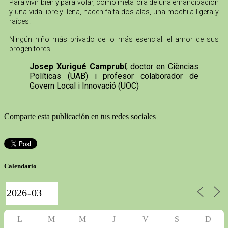
Para vivir bien y para volar, como metáfora de una emancipación
y una vida libre y llena, hacen falta dos alas, una mochila ligera y
raíces.
Ningún niño más privado de lo más esencial: el amor de sus
progenitores.
Josep Xurigué Camprubí
, doctor en Cièncias
Políticas (UAB) i profesor colaborador de
Govern Local i Innovació (UOC)
Comparte esta publicación en tus redes sociales
Calendario
L
M
M
J
V
S
D