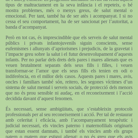
tipus de maltractament en la seva infància i el repeteix, o bé
mostra problemes, més o menys greus, de salut mental o
emocional. Per tant, també ha de ser atès i acompanyat. I si no
cessa el seu comportament, ha de ser sancionat per l’autoritat, a
banda d’acompanyat.
Però en tot cas, és imprescindible que els serveis de salut mental
públics i privats infantojuvenils siguin conscients, sense
eufemismes i allunyats d’apriorismes i prejudicis, de la gravetat i
l’impacte greu sobre la salut i el futur desenvolupament d’aquests
infants. Per no parlar dels drets dels pares i mares alienats que es
veuen brutalment separats dels seus fills i filles, i veuen
transformar-se l’amor que els seus fills els tenien en odi o
indiferència, en el millor dels casos. Aquests pares i mares, avis,
oncles i familiars també són, reitero, les segones víctimes d’un
sistema de salut mental i serveis socials, de protecció dels menors
que no és prou sensible ni audaç, en el reconeixement i l’acció
decidida davant d’aquest fenomen.
És necessari, sense ambigüitats, que s’estableixin protocols
professionals per al seu reconeixement i acció. Per tal de restaurar
amb celeritat i eficàcia, amb l’acompanyament terapèutic i
judicial necessari, els vincles paterno i maternofilials originaris
que estan essent damnats, i també els vincles amb els grups
patern o matern que estigui alienat: o no és greu que els avis