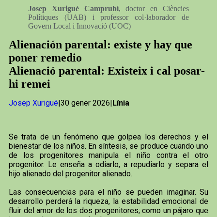
Josep Xurigué Camprubí
, doctor en Ciències
Polítiques (UAB) i professor col·laborador de
Govern Local i Innovació (UOC)
Alienación parental: existe y hay que
poner remedio
Alienació parental: Existeix i cal posar-
hi remei
Josep Xurigué
|30 gener 2026|
Línia
Se trata de un fenómeno que golpea los derechos y el
bienestar de los niños. En síntesis, se produce cuando uno
de los progenitores manipula el niño contra el otro
progenitor. Le enseña a odiarlo, a repudiarlo y separa el
hijo alienado del progenitor alienado.
Las consecuencias para el niño se pueden imaginar. Su
desarrollo perderá la riqueza, la estabilidad emocional de
fluir del amor de los dos progenitores; como un pájaro que