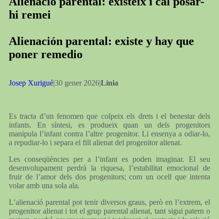
Alienació parental: existeix i cal posar-
hi remei
Alienación parental: existe y hay que
poner remedio
Josep Xurigué
|30 gener 2026|
Línia
Es tracta d’un fenomen que colpeix els drets i el benestar dels
infants. En síntesi, es produeix quan un dels progenitors
manipula l’infant contra l’altre progenitor. Li ensenya a odiar-lo,
a repudiar-lo i separa el fill alienat del progenitor alienat.
Les conseqüències per a l’infant es poden imaginar. El seu
desenvolupament perdrà la riquesa, l’estabilitat emocional de
fruir de l’amor dels dos progenitors; com un ocell que intenta
volar amb una sola ala.
L’alienació parental pot tenir diversos graus, però en l’extrem, el
progenitor alienat i tot el grup parental alienat, tant sigui patern o