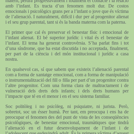
matern, perdrà progressivament i totalment el contacte i la relació
amb l’infant. Es tracta d’un fenomen molt dur. De costos
emocionals i psicològics grans per a l’infant o jove que és víctima
de l’alienació. I naturalment, difícil i dur per al progenitor alienat
i el seu grup parental, tant si és la banda materna com la paterna.
El primer que cal és preservar el benestar físic i emocional de
l’infant alienat. El bé superior jurídic i vital és el benestar de
l’infant. El tema ha generat controvèrsia. S’ha parlat fins i tot
d’una síndrome, que ha estat discutida i no acceptada, finalment,
per part de la ciència i del món institucional i jurídic a casa
nostra.
En qualsevol cas, sí que sabem que existeix l’alienació parental
com a forma de xantatge emocional, com a forma de manipulació
o instrumentalització del fill o filla per part d’un progenitor contra
l’altre progenitor. Com una forma clara de maltractament i de
vulneració dels drets dels infants; i dels drets humans per
l’impacte que té en el menor i en el seu sistema familiar.
Soc politòleg i no psicòleg, ni psiquiatre, ni jurista. Però,
sobretot, soc un ésser humà. Per tant, em preocupa i ens ha de
preocupar el fenomen des del punt de vista de les conseqüències
psicològiques, de benestar emocional, traumàtiques que tindrà
l’alienació en el futur desenvolupament de l’infant i de
l’adolescent que esdevindrà adult. És la primera víctima d’aquest