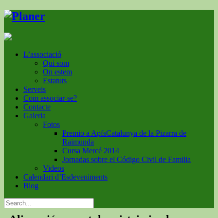
L’associació
Qui som
On estem
Estatuts
Serveis
Com associar-se?
Contacte
Galeria
Fotos
Premio a ApfsCatalunya de la Pizarra de
Raimunda
Cursa Mercé 2014
Jornadas sobre el Código Civil de Familia
Videos
Calendari d’Esdeveniments
Blog