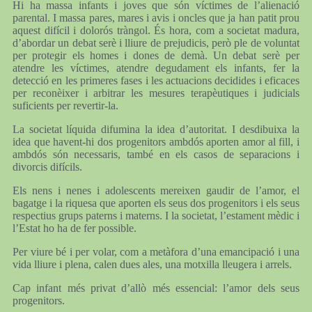
Hi ha massa infants i joves que són víctimes de l’alienació
parental. I massa pares, mares i avis i oncles que ja han patit prou
aquest difícil i dolorós tràngol. És hora, com a societat madura,
d’abordar un debat serè i lliure de prejudicis, però ple de voluntat
per protegir els homes i dones de demà. Un debat serè per
atendre les víctimes, atendre degudament els infants, fer la
detecció en les primeres fases i les actuacions decidides i eficaces
per reconèixer i arbitrar les mesures terapèutiques i judicials
suficients per revertir-la.
La societat líquida difumina la idea d’autoritat. I desdibuixa la
idea que havent-hi dos progenitors ambdós aporten amor al fill, i
ambdós són necessaris, també en els casos de separacions i
divorcis difícils.
Els nens i nenes i adolescents mereixen gaudir de l’amor, el
bagatge i la riquesa que aporten els seus dos progenitors i els seus
respectius grups paterns i materns. I la societat, l’estament mèdic i
l’Estat ho ha de fer possible.
Per viure bé i per volar, com a metàfora d’una emancipació i una
vida lliure i plena, calen dues ales, una motxilla lleugera i arrels.
Cap infant més privat d’allò més essencial: l’amor dels seus
progenitors.