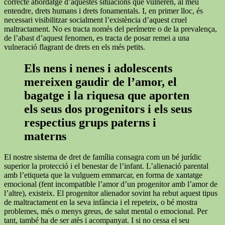
correcte abordatge d’aquestes situacions que vulneren, al meu
entendre, drets humans i drets fonamentals. I, en primer lloc, és
necessari visibilitzar socialment l’existència d’aquest cruel
maltractament. No es tracta només del perímetre o de la prevalença,
de l’abast d’aquest fenomen, es tracta de posar remei a una
vulneració flagrant de drets en els més petits.
Els nens i nenes i adolescents
mereixen gaudir de l’amor, el
bagatge i la riquesa que aporten
els seus dos progenitors i els seus
respectius grups paterns i
materns
El nostre sistema de dret de família consagra com un bé jurídic
superior la protecció i el benestar de l’infant. L’alienació parental
amb l’etiqueta que la vulguem emmarcar, en forma de xantatge
emocional (fent incompatible l’amor d’un progenitor amb l’amor de
l’altre), existeix. El progenitor alienador sovint ha rebut aquest tipus
de maltractament en la seva infància i el repeteix, o bé mostra
problemes, més o menys greus, de salut mental o emocional. Per
tant, també ha de ser atès i acompanyat. I si no cessa el seu