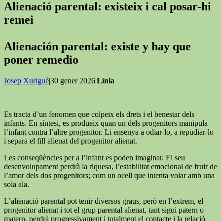
Alienació parental: existeix i cal posar-hi
remei
Alienación parental: existe y hay que
poner remedio
Josep Xurigué
|30 gener 2026|
Línia
Es tracta d’un fenomen que colpeix els drets i el benestar dels
infants. En síntesi, es produeix quan un dels progenitors manipula
l’infant contra l’altre progenitor. Li ensenya a odiar-lo, a repudiar-lo
i separa el fill alienat del progenitor alienat.
Les conseqüències per a l’infant es poden imaginar. El seu
desenvolupament perdrà la riquesa, l’estabilitat emocional de fruir de
l’amor dels dos progenitors; com un ocell que intenta volar amb una
sola ala.
L’alienació parental pot tenir diversos graus, però en l’extrem, el
progenitor alienat i tot el grup parental alienat, tant sigui patern o
matern, perdrà progressivament i totalment el contacte i la relació