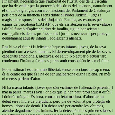
Finalment, necessitem que l’autoritat de l’Estat, des de la Fiscalia
que ha de vetllar per la protecció dels drets dels menors, naturalment
el síndic de greuges com a comissionat del Parlament de Catalunya
pels drets de la infància i sens dubte el Poder Judicial, jutges i
magistrats responsables dels Jutjats de Família, assessorats pels
equips de psicologia (EATAF) que els assisteixen en la seva valuosa
i difícil funció d’aplicar el dret de família, siguin conscients i
encapçalin els debats professionals i jurídics necessaris per protegir
degudament aquests infants i adolescents alienats.
Ens hi va el futur i la felicitat d’aquests infants i joves, de la seva
plenitud com a éssers humans. El desenvolupament ple de les seves
capacitats emocionals, afectives, de salut. No actuar o actuar tard
condemna l’infant a ferides segures amb conseqüències en el futur.
Poder estimar i estimar amb llibertat, sense coaccions de cap mena,
és al centre del que és i ha de ser una persona digna i plena. Ni més
ni menys parlem d’això.
Hi ha massa infants i joves que són víctimes de l’alienació parental. I
massa pares, mares i avis i oncles que ja han patit prou aquest difícil
i dolorós tràngol. És hora, com a societat madura, d’abordar un
debat serè i lliure de prejudicis, però ple de voluntat per protegir els
homes i dones de demà. Un debat serè per atendre les víctimes,
atendre degudament els infants, fer la detecció en les primeres fases i