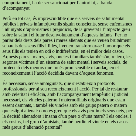
comportament, ha de ser sancionat per l’autoritat, a banda
d’acompanyat.
Però en tot cas, és imprescindible que els serveis de salut mental
públics i privats infantojuvenils siguin conscients, sense eufemismes
i allunyats d’apriorismes i prejudicis, de la gravetat i l’impacte greu
sobre la salut i el futur desenvolupament d’aquests infants. Per no
parlar dels drets dels pares i mares alienats que es veuen brutalment
separats dels seus fills i filles, i veuen transformar-se l’amor que els
seus fills els tenien en odi o indiferència, en el millor dels casos.
Aquests pares i mares, avis, oncles i familiars també són, reitero, les
segones víctimes d’un sistema de salut mental i serveis socials, de
protecció dels menors que no és prou sensible ni audaç, en el
reconeixement i l’acció decidida davant d’aquest fenomen.
És necessari, sense ambigüitats, que s’estableixin protocols
professionals per al seu reconeixement i acció. Per tal de restaurar
amb celeritat i eficàcia, amb l’acompanyament terapèutic i judicial
necessari, els vincles paterno i maternofilials originaris que estan
essent damnats, i també els vincles amb els grups patern o matern
que estigui alienat: o no és greu que els avis perdin els seus nets, per
la decisió alienadora i insana d’un pare o d’una mare? I els oncles, i
els cosins, i el grup d’amistats, també perdin el vincle en els casos
més greus d’alienació parental?