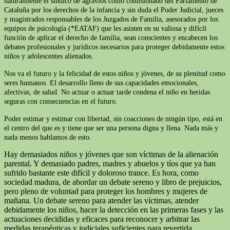
naturalmente el síndico de agravios como comisionado del Parlamento de
Cataluña por los derechos de la infancia y sin duda el Poder Judicial, jueces
y magistrados responsables de los Juzgados de Familia, asesorados por los
equipos de psicología (*EATAF) que les asisten en su valiosa y difícil
función de aplicar el derecho de familia, sean conscientes y encabecen los
debates profesionales y jurídicos necesarios para proteger debidamente estos
niños y adolescentes alienados.
Nos va el futuro y la felicidad de estos niños y jóvenes, de su plenitud como
seres humanos. El desarrollo lleno de sus capacidades emocionales,
afectivas, de salud. No actuar o actuar tarde condena el niño en heridas
seguras con consecuencias en el futuro.
Poder estimar y estimar con libertad, sin coacciones de ningún tipo, está en
el centro del que es y tiene que ser una persona digna y llena. Nada más y
nada menos hablamos de esto.
Hay demasiados niños y jóvenes que son víctimas de la alienación
parental. Y demasiado padres, madres y abuelos y tíos que ya han
sufrido bastante este difícil y doloroso trance. Es hora, como
sociedad madura, de abordar un debate sereno y libro de prejuicios,
pero pleno de voluntad para proteger los hombres y mujeres de
mañana. Un debate sereno para atender las víctimas, atender
debidamente los niños, hacer la detección en las primeras fases y las
actuaciones decididas y eficaces para reconocer y arbitrar las
medidas terapéuticas y judiciales suficientes para revertirla.