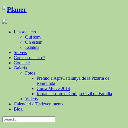
L’associació
Qui som
On estem
Estatuts
Serveis
Com associar-se?
Contacte
Galeria
Fotos
Premio a ApfsCatalunya de la Pizarra de
Raimunda
Cursa Mercé 2014
Jornadas sobre el Código Civil de Familia
Videos
Calendari d’Esdeveniments
Blog