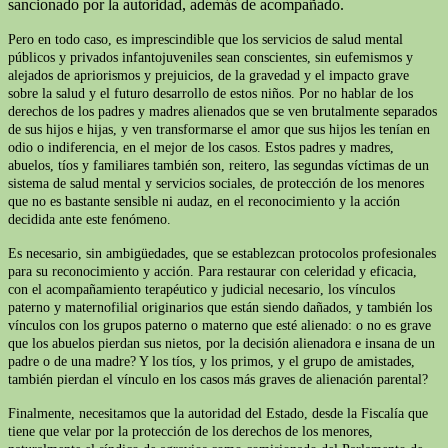
sancionado por la autoridad, además de acompañado.
Pero en todo caso, es imprescindible que los servicios de salud mental
públicos y privados infantojuveniles sean conscientes, sin eufemismos y
alejados de apriorismos y prejuicios, de la gravedad y el impacto grave
sobre la salud y el futuro desarrollo de estos niños. Por no hablar de los
derechos de los padres y madres alienados que se ven brutalmente separados
de sus hijos e hijas, y ven transformarse el amor que sus hijos les tenían en
odio o indiferencia, en el mejor de los casos. Estos padres y madres,
abuelos, tíos y familiares también son, reitero, las segundas víctimas de un
sistema de salud mental y servicios sociales, de protección de los menores
que no es bastante sensible ni audaz, en el reconocimiento y la acción
decidida ante este fenómeno.
Es necesario, sin ambigüedades, que se establezcan protocolos profesionales
para su reconocimiento y acción. Para restaurar con celeridad y eficacia,
con el acompañamiento terapéutico y judicial necesario, los vínculos
paterno y maternofilial originarios que están siendo dañados, y también los
vínculos con los grupos paterno o materno que esté alienado: o no es grave
que los abuelos pierdan sus nietos, por la decisión alienadora e insana de un
padre o de una madre? Y los tíos, y los primos, y el grupo de amistades,
también pierdan el vínculo en los casos más graves de alienación parental?
Finalmente, necesitamos que la autoridad del Estado, desde la Fiscalía que
tiene que velar por la protección de los derechos de los menores,