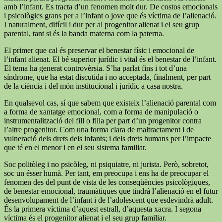
amb l’infant. Es tracta d’un fenomen molt dur. De costos emocionals
i psicològics grans per a l’infant o jove que és víctima de l’alienació.
I naturalment, difícil i dur per al progenitor alienat i el seu grup
parental, tant si és la banda materna com la paterna.
El primer que cal és preservar el benestar físic i emocional de
l’infant alienat. El bé superior jurídic i vital és el benestar de l’infant.
El tema ha generat controvèrsia. S’ha parlat fins i tot d’una
síndrome, que ha estat discutida i no acceptada, finalment, per part
de la ciència i del món institucional i jurídic a casa nostra.
En qualsevol cas, sí que sabem que existeix l’alienació parental com
a forma de xantatge emocional, com a forma de manipulació o
instrumentalització del fill o filla per part d’un progenitor contra
l’altre progenitor. Com una forma clara de maltractament i de
vulneració dels drets dels infants; i dels drets humans per l’impacte
que té en el menor i en el seu sistema familiar.
Soc politòleg i no psicòleg, ni psiquiatre, ni jurista. Però, sobretot,
soc un ésser humà. Per tant, em preocupa i ens ha de preocupar el
fenomen des del punt de vista de les conseqüències psicològiques,
de benestar emocional, traumàtiques que tindrà l’alienació en el futur
desenvolupament de l’infant i de l’adolescent que esdevindrà adult.
És la primera víctima d’aquest estrall, d’aquesta xacra. I segona
víctima és el progenitor alienat i el seu grup familiar.