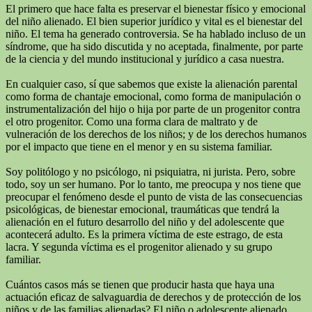
El primero que hace falta es preservar el bienestar físico y emocional
del niño alienado. El bien superior jurídico y vital es el bienestar del
niño. El tema ha generado controversia. Se ha hablado incluso de un
síndrome, que ha sido discutida y no aceptada, finalmente, por parte
de la ciencia y del mundo institucional y jurídico a casa nuestra.
En cualquier caso, sí que sabemos que existe la alienación parental
como forma de chantaje emocional, como forma de manipulación o
instrumentalización del hijo o hija por parte de un progenitor contra
el otro progenitor. Como una forma clara de maltrato y de
vulneración de los derechos de los niños; y de los derechos humanos
por el impacto que tiene en el menor y en su sistema familiar.
Soy politólogo y no psicólogo, ni psiquiatra, ni jurista. Pero, sobre
todo, soy un ser humano. Por lo tanto, me preocupa y nos tiene que
preocupar el fenómeno desde el punto de vista de las consecuencias
psicológicas, de bienestar emocional, traumáticas que tendrá la
alienación en el futuro desarrollo del niño y del adolescente que
acontecerá adulto. Es la primera víctima de este estrago, de esta
lacra. Y segunda víctima es el progenitor alienado y su grupo
familiar.
Cuántos casos más se tienen que producir hasta que haya una
actuación eficaz de salvaguardia de derechos y de protección de los
niños y de las familias alienadas? El niño o adolescente alienado