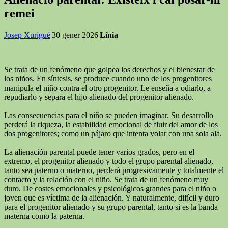
remei
Josep Xurigué
|30 gener 2026|
Línia
Se trata de un fenómeno que golpea los derechos y el bienestar de
los niños. En síntesis, se produce cuando uno de los progenitores
manipula el niño contra el otro progenitor. Le enseña a odiarlo, a
repudiarlo y separa el hijo alienado del progenitor alienado.
Las consecuencias para el niño se pueden imaginar. Su desarrollo
perderá la riqueza, la estabilidad emocional de fluir del amor de los
dos progenitores; como un pájaro que intenta volar con una sola ala.
La alienación parental puede tener varios grados, pero en el
extremo, el progenitor alienado y todo el grupo parental alienado,
tanto sea paterno o materno, perderá progresivamente y totalmente el
contacto y la relación con el niño. Se trata de un fenómeno muy
duro. De costes emocionales y psicológicos grandes para el niño o
joven que es víctima de la alienación. Y naturalmente, difícil y duro
para el progenitor alienado y su grupo parental, tanto si es la banda
materna como la paterna.