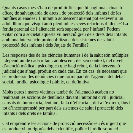
Quants casos més s’han de produir fins que hi hagi una actuació
eficaç de salvaguarda de drets i de protecció dels infants i de les
famílies alienades? L’infant o adolescent alienat pot esdevenir un
adult lliure que visqui amb plenitud les seves relacions d’afecte? La
ferida parental de l’alienació serà superada per l’infant? Podem
evitar com a societat aquesta vulneració greu dels drets dels infants
amb una intervenció protocol·litzada dels sistemes de salut i
protecció dels infants i dels Jutjats de Família?
Les respostes des de les ciències humanes i de la salut són múltiples
i dependran de cada infant, adolescent, del seu context, del nivell
d’atenció mèdica i psicològica que hagi rebut, de la intervenció
judicial que s’hagi produït en cada cas. En tot cas, és necessari que
es produeixin les denúncies i que formi part de l’agenda del debat
social, jurídic, psicològic i públic, en definitiva.
Molts pares i mares víctimes també de l’alienació acaben no
realitzant les accions de denúncia davant l’autoritat civil i judicial,
cansats de burocràcia, lentitud, falta d’eficàcia i, dut a l’extrem, fins i
tot d’incomprensió per part dels sistemes de salut i protecció dels
infants i dels drets de família.
Cal emprendre les accions de protecció necessàries i és urgent que
es produeixi un rigorós debat científic, polític i jurídic sobre el