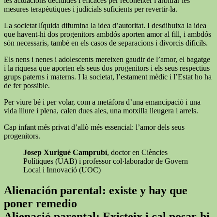
les actuacions decidides i eficaces per reconèixer i arbitrar les
mesures terapèutiques i judicials suficients per revertir-la.
La societat líquida difumina la idea d’autoritat. I desdibuixa la idea
que havent-hi dos progenitors ambdós aporten amor al fill, i ambdós
són necessaris, també en els casos de separacions i divorcis difícils.
Els nens i nenes i adolescents mereixen gaudir de l’amor, el bagatge
i la riquesa que aporten els seus dos progenitors i els seus respectius
grups paterns i materns. I la societat, l’estament mèdic i l’Estat ho ha
de fer possible.
Per viure bé i per volar, com a metàfora d’una emancipació i una
vida lliure i plena, calen dues ales, una motxilla lleugera i arrels.
Cap infant més privat d’allò més essencial: l’amor dels seus
progenitors.
Josep Xurigué Camprubí
, doctor en Ciències
Polítiques (UAB) i professor col·laborador de Govern
Local i Innovació (UOC)
Alienación parental: existe y hay que
poner remedio
Alienació parental: Existeix i cal posar-hi