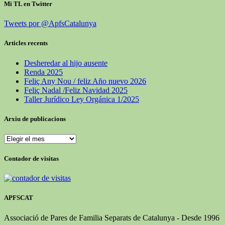
Mi TL en Twitter
Tweets por @ApfsCatalunya
Articles recents
Desheredar al hijo ausente
Renda 2025
Feliç Any Nou / feliz Año nuevo 2026
Feliç Nadal /Feliz Navidad 2025
Taller Jurídico Ley Orgánica 1/2025
Arxiu de publicacions
Arxiu
de
publicacions
Contador de visitas
APFSCAT
Associació de Pares de Familia Separats de Catalunya - Desde 1996