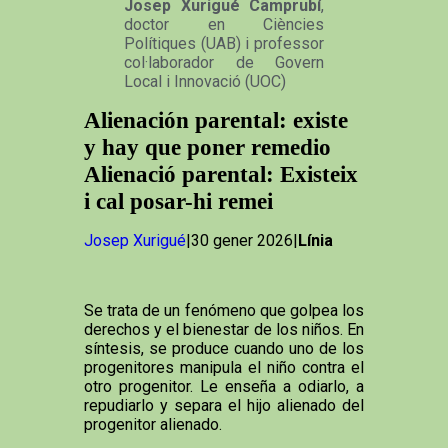
Josep Xurigué Camprubí
,
doctor en Ciències
Polítiques (UAB) i professor
col·laborador de Govern
Local i Innovació (UOC)
Alienación parental: existe
y hay que poner remedio
Alienació parental: Existeix
i cal posar-hi remei
Josep Xurigué
|30 gener 2026|
Línia
Se trata de un fenómeno que golpea los
derechos y el bienestar de los niños. En
síntesis, se produce cuando uno de los
progenitores manipula el niño contra el
otro progenitor. Le enseña a odiarlo, a
repudiarlo y separa el hijo alienado del
progenitor alienado.