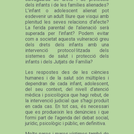
dels infants i de les famílies alienades?
L’infant o adolescent alienat pot
esdevenir un adult lliure que visqui amb
plenitud les seves relacions d’afecte?
La ferida parental de l’alienació serà
superada per l’infant? Podem evitar
com a societat aquesta vulneració greu
dels drets dels infants amb una
intervenció protocol·litzada dels
sistemes de salut i protecció dels
infants i dels Jutjats de Família?
Les respostes des de les ciències
humanes i de la salut són múltiples i
dependran de cada infant, adolescent,
del seu context, del nivell d’atenció
mèdica i psicològica que hagi rebut, de
la intervenció judicial que s’hagi produït
en cada cas. En tot cas, és necessari
que es produeixin les denúncies i que
formi part de l’agenda del debat social,
jurídic, psicològic i públic, en definitiva.
Molts pares i mares víctimes també de