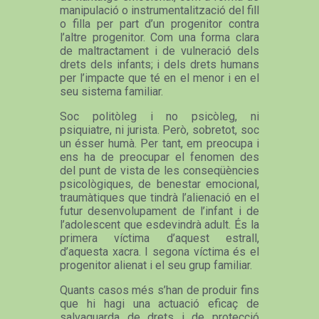
manipulació o instrumentalització del fill
o filla per part d’un progenitor contra
l’altre progenitor. Com una forma clara
de maltractament i de vulneració dels
drets dels infants; i dels drets humans
per l’impacte que té en el menor i en el
seu sistema familiar.
Soc politòleg i no psicòleg, ni
psiquiatre, ni jurista. Però, sobretot, soc
un ésser humà. Per tant, em preocupa i
ens ha de preocupar el fenomen des
del punt de vista de les conseqüències
psicològiques, de benestar emocional,
traumàtiques que tindrà l’alienació en el
futur desenvolupament de l’infant i de
l’adolescent que esdevindrà adult. És la
primera víctima d’aquest estrall,
d’aquesta xacra. I segona víctima és el
progenitor alienat i el seu grup familiar.
Quants casos més s’han de produir fins
que hi hagi una actuació eficaç de
salvaguarda de drets i de protecció