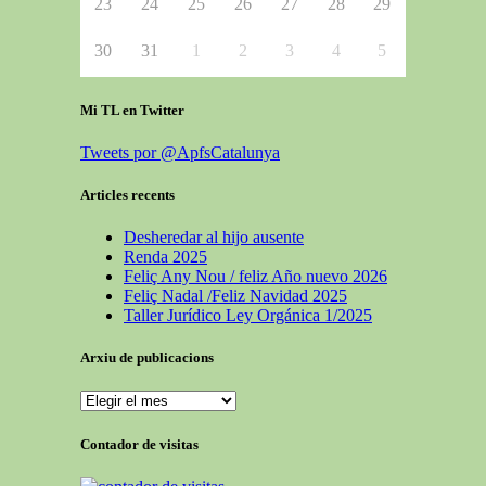
23
24
25
26
27
28
29
30
31
1
2
3
4
5
Mi TL en Twitter
Tweets por @ApfsCatalunya
Articles recents
Desheredar al hijo ausente
Renda 2025
Feliç Any Nou / feliz Año nuevo 2026
Feliç Nadal /Feliz Navidad 2025
Taller Jurídico Ley Orgánica 1/2025
Arxiu de publicacions
Contador de visitas