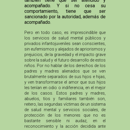
también tiene que ser atendido y
acompañado. Y si no cesa su
comportamiento, tiene que ser
sancionado por la autoridad, además de
acompañado.
Pero en todo caso, es imprescindible que
los servicios de salud mental públicos y
privados infantojuveniles sean conscientes,
sin eufemismos y alejados de apriorismos y
prejuicios, de la gravedad y el impacto grave
sobre la salud y el futuro desarrollo de estos
niños. Por no hablar de los derechos de los
padres y madres alienados que se ven
brutalmente separados de sus hijos e hijas,
y ven transformarse el amor que sus hijos
les tenían en odio o indiferencia, en el mejor
de los casos. Estos padres y madres,
abuelos, tíos y familiares también son,
reitero, las segundas víctimas de un sistema
de salud mental y servicios sociales, de
protección de los menores que no es
bastante sensible ni audaz, en el
reconocimiento y la acción decidida ante