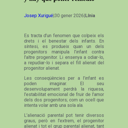
Josep Xurigué
|30 gener 2026|
Línia
Es tracta d’un fenomen que colpeix els
drets i el benestar dels infants. En
síntesi, es produeix quan un dels
progenitors manipula l’infant contra
l’altre progenitor. Li ensenya a odiar-lo,
a repudiar-lo i separa el fill alienat del
progenitor alienat.
Les conseqüències per a l’infant es
poden imaginar. El seu
desenvolupament perdrà la riquesa,
l’estabilitat emocional de fruir de l’amor
dels dos progenitors; com un ocell que
intenta volar amb una sola ala.
L’alienació parental pot tenir diversos
graus, però en l’extrem, el progenitor
alienat i tot el grup parental alienat, tant