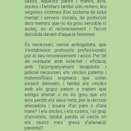
casos. Aquests pares i mares, avis,
oncles i familiars també són, reitero, les
segones víctimes d’un sistema de salut
mental i serveis socials, de protecció
dels menors que no és prou sensible ni
audaç, en el reconeixement i l’acció
decidida davant d’aquest fenomen.
És necessari, sense ambigüitats, que
s’estableixin protocols professionals
per al seu reconeixement i acció. Per tal
de restaurar amb celeritat i eficàcia,
amb l’acompanyament terapèutic i
judicial necessari, els vincles paterno i
maternofilials originaris que estan
essent damnats, i també els vincles
amb els grups patern o matern que
estigui alienat: o no és greu que els
avis perdin els seus nets, per la decisió
alienadora i insana d’un pare o d’una
mare? I els oncles, i els cosins, i el grup
d’amistats, també perdin el vincle en
els casos més greus d’alienació
parental?