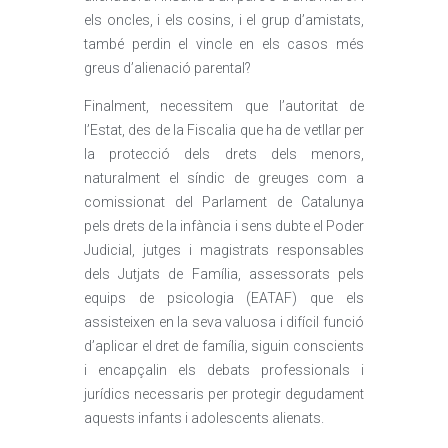
els oncles, i els cosins, i el grup d’amistats,
també perdin el vincle en els casos més
greus d’alienació parental?
Finalment, necessitem que l’autoritat de
l’Estat, des de la Fiscalia que ha de vetllar per
la protecció dels drets dels menors,
naturalment el síndic de greuges com a
comissionat del Parlament de Catalunya
pels drets de la infància i sens dubte el Poder
Judicial, jutges i magistrats responsables
dels Jutjats de Família, assessorats pels
equips de psicologia (EATAF) que els
assisteixen en la seva valuosa i difícil funció
d’aplicar el dret de família, siguin conscients
i encapçalin els debats professionals i
jurídics necessaris per protegir degudament
aquests infants i adolescents alienats.