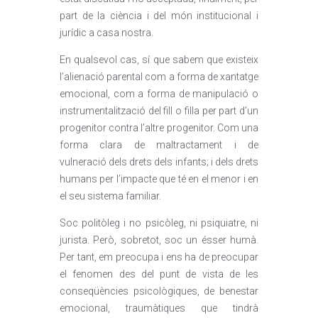
part de la ciència i del món institucional i
jurídic a casa nostra.
En qualsevol cas, sí que sabem que existeix
l’alienació parental com a forma de xantatge
emocional, com a forma de manipulació o
instrumentalització del fill o filla per part d’un
progenitor contra l’altre progenitor. Com una
forma clara de maltractament i de
vulneració dels drets dels infants; i dels drets
humans per l’impacte que té en el menor i en
el seu sistema familiar.
Soc politòleg i no psicòleg, ni psiquiatre, ni
jurista. Però, sobretot, soc un ésser humà.
Per tant, em preocupa i ens ha de preocupar
el fenomen des del punt de vista de les
conseqüències psicològiques, de benestar
emocional, traumàtiques que tindrà