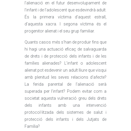
l’alienació en el futur desenvolupament de
l’infant i de l’adolescent que esdevindrà adult.
És la primera víctima d’aquest estrall,
d’aquesta xacra. I segona víctima és el
progenitor alienat i el seu grup familiar.
Quants casos més s’han de produir fins que
hi hagi una actuació eficaç de salvaguarda
de drets i de protecció dels infants i de les
famílies alienades? L’infant o adolescent
alienat pot esdevenir un adult lliure que visqui
amb plenitud les seves relacions d’afecte?
La ferida parental de l’alienació serà
superada per l’infant? Podem evitar com a
societat aquesta vulneració greu dels drets
dels infants amb una intervenció
protocol·litzada dels sistemes de salut i
protecció dels infants i dels Jutjats de
Família?