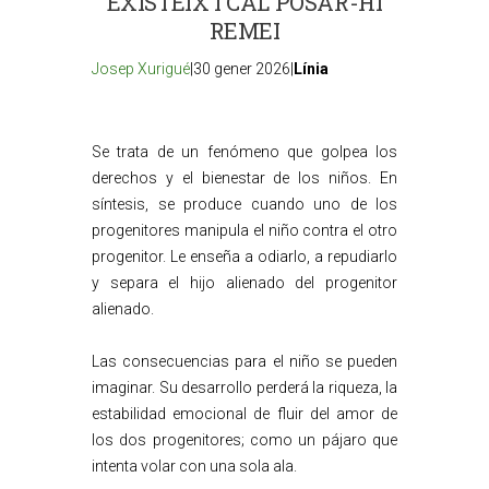
EXISTEIX I CAL POSAR-HI
REMEI
Josep Xurigué
|30 gener 2026|
Línia
Se trata de un fenómeno que golpea los
derechos y el bienestar de los niños. En
síntesis, se produce cuando uno de los
progenitores manipula el niño contra el otro
progenitor. Le enseña a odiarlo, a repudiarlo
y separa el hijo alienado del progenitor
alienado.
Las consecuencias para el niño se pueden
imaginar. Su desarrollo perderá la riqueza, la
estabilidad emocional de fluir del amor de
los dos progenitores; como un pájaro que
intenta volar con una sola ala.