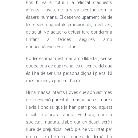
Ens hi va el futur i la felicitat d’aquests
infants i joves, de la seva plenitud com a
éssers humans. El desenvolupament ple de
les seves capacitats emocionals, afectives,
de salut. No actuar o actuar tard condemna
l’infant a ferides segures amb
conseqüències en el futur.
Poder estimar i estimar amb llibertat, sense
coaccions de cap mena, és al centre del que
és i ha de ser una persona digna i plena. Ni
més ni menys parlem d’això.
Hi ha massa infants i joves que són víctimes
de l’alienació parental. I massa pares, mares
i avis i oncles que ja han patit prou aquest
difícil i dolorós tràngol. És hora, com a
societat madura, d’abordar un debat serè i
lliure de prejudicis, però ple de voluntat per
protegir els homes i dones de demà. Un