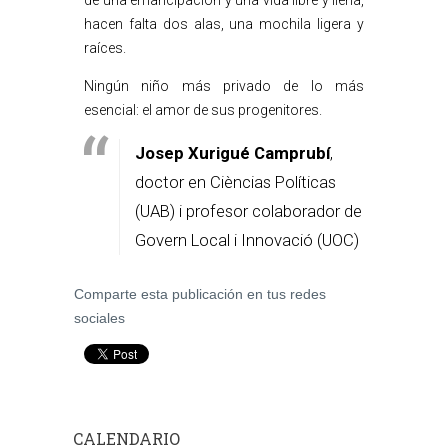
de una emancipación y una vida libre y llena,
hacen falta dos alas, una mochila ligera y
raíces.
Ningún niño más privado de lo más
esencial: el amor de sus progenitores.
Josep Xurigué Camprubí
,
doctor en Cièncias Políticas
(UAB) i profesor colaborador de
Govern Local i Innovació (UOC)
Comparte esta publicación en tus redes
sociales
CALENDARIO