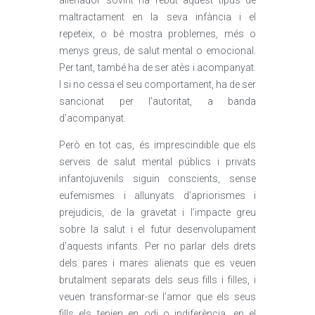
alienador sovint ha rebut aquest tipus de
maltractament en la seva infància i el
repeteix, o bé mostra problemes, més o
menys greus, de salut mental o emocional.
Per tant, també ha de ser atès i acompanyat.
I si no cessa el seu comportament, ha de ser
sancionat per l’autoritat, a banda
d’acompanyat.
Però en tot cas, és imprescindible que els
serveis de salut mental públics i privats
infantojuvenils siguin conscients, sense
eufemismes i allunyats d’apriorismes i
prejudicis, de la gravetat i l’impacte greu
sobre la salut i el futur desenvolupament
d’aquests infants. Per no parlar dels drets
dels pares i mares alienats que es veuen
brutalment separats dels seus fills i filles, i
veuen transformar-se l’amor que els seus
fills els tenien en odi o indiferència, en el