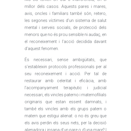
millor dels casos. Aquests pares i mares,
avis, oncles i familiars també són, reitero,
les segones víctimes d’un sistema de salut
mental i serveis socials, de protecció dels
menors que no és prou sensible ni audaç, en
el reconeixement i l’acció decidida davant
d’aquest fenomen.
És necessari, sense ambigüitats, que
s’estableixin protocols professionals per al
seu reconeixement i acció. Per tal de
restaurar amb celeritat i eficàcia, amb
l’acompanyament terapèutic i judicial
necessari, els vincles paterno i maternofilials
originaris que estan essent damnats, i
també els vincles amb els grups patern o
matern que estigui alienat: o no és greu que
els avis perdin els seus nets, per la decisió
alienadora i insana d’un pare o d’una mare? I