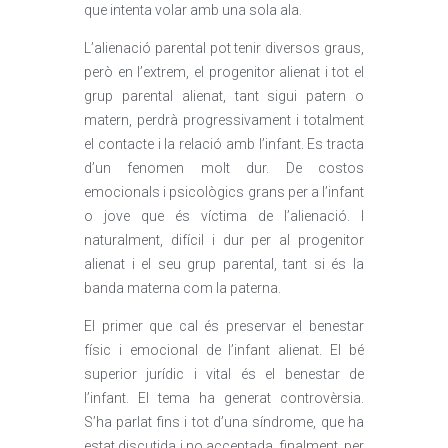
que intenta volar amb una sola ala.
L’alienació parental pot tenir diversos graus,
però en l’extrem, el progenitor alienat i tot el
grup parental alienat, tant sigui patern o
matern, perdrà progressivament i totalment
el contacte i la relació amb l’infant. Es tracta
d’un fenomen molt dur. De costos
emocionals i psicològics grans per a l’infant
o jove que és víctima de l’alienació. I
naturalment, difícil i dur per al progenitor
alienat i el seu grup parental, tant si és la
banda materna com la paterna.
El primer que cal és preservar el benestar
físic i emocional de l’infant alienat. El bé
superior jurídic i vital és el benestar de
l’infant. El tema ha generat controvèrsia.
S’ha parlat fins i tot d’una síndrome, que ha
estat discutida i no acceptada, finalment, per