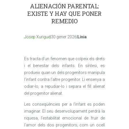
ALIENACIÓN PARENTAL:
EXISTE Y HAY QUE PONER
REMEDIO
Josep Xurigué
|30 gener 2026|
Línia
Es tracta d’un fenomen que colpeix els drets
i el benestar dels infants. En síntesi, es
produeix quan un dels progenitors manipula
l’infant contra l’altre progenitor. Li ensenya a
odiar-lo, a repudiar-lo i separa el fill alienat
del progenitor alienat.
Les conseqüències per a l’infant es poden
imaginar. El seu desenvolupament perdrà la
riquesa, l’estabilitat emocional de fruir de
l’amor dels dos progenitors; com un ocell