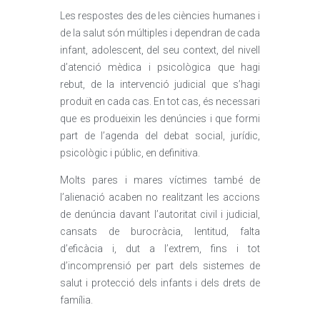
Les respostes des de les ciències humanes i
de la salut són múltiples i dependran de cada
infant, adolescent, del seu context, del nivell
d’atenció mèdica i psicològica que hagi
rebut, de la intervenció judicial que s’hagi
produït en cada cas. En tot cas, és necessari
que es produeixin les denúncies i que formi
part de l’agenda del debat social, jurídic,
psicològic i públic, en definitiva.
Molts pares i mares víctimes també de
l’alienació acaben no realitzant les accions
de denúncia davant l’autoritat civil i judicial,
cansats de burocràcia, lentitud, falta
d’eficàcia i, dut a l’extrem, fins i tot
d’incomprensió per part dels sistemes de
salut i protecció dels infants i dels drets de
família.