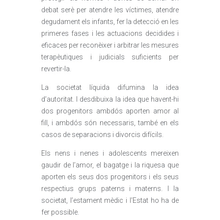
debat serè per atendre les víctimes, atendre
degudament els infants, fer la detecció en les
primeres fases i les actuacions decidides i
eficaces per reconèixer i arbitrar les mesures
terapèutiques i judicials suficients per
revertir-la.
La societat líquida difumina la idea
d’autoritat. I desdibuixa la idea que havent-hi
dos progenitors ambdós aporten amor al
fill, i ambdós són necessaris, també en els
casos de separacions i divorcis difícils.
Els nens i nenes i adolescents mereixen
gaudir de l’amor, el bagatge i la riquesa que
aporten els seus dos progenitors i els seus
respectius grups paterns i materns. I la
societat, l’estament mèdic i l’Estat ho ha de
fer possible.