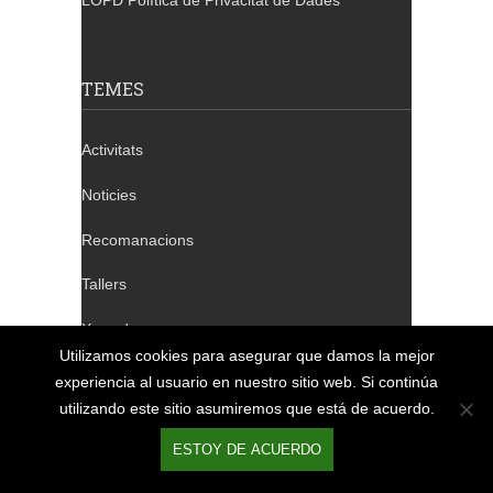
LOPD Política de Privacitat de Dades
TEMES
Activitats
Noticies
Recomanacions
Tallers
Xerrades
Utilizamos cookies para asegurar que damos la mejor
experiencia al usuario en nuestro sitio web. Si continúa
utilizando este sitio asumiremos que está de acuerdo.
TELÈFONS DE CONTACTE
ESTOY DE ACUERDO
Barcelona: 932 640 655