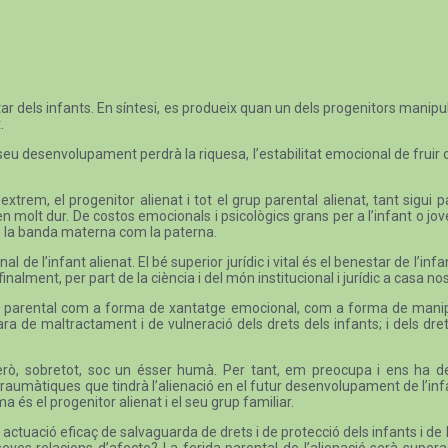
r dels infants. En síntesi, es produeix quan un dels progenitors manipula 
.
seu desenvolupament perdrà la riquesa, l’estabilitat emocional de fruir 
l’extrem, el progenitor alienat i tot el grup parental alienat, tant sigu
n molt dur. De costos emocionals i psicològics grans per a l’infant o jove q
 és la banda materna com la paterna.
l de l’infant alienat. El bé superior jurídic i vital és el benestar de l’inf
alment, per part de la ciència i del món institucional i jurídic a casa nos
ó parental com a forma de xantatge emocional, com a forma de manipulac
ara de maltractament i de vulneració dels drets dels infants; i dels dr
ta. Però, sobretot, soc un ésser humà. Per tant, em preocupa i ens ha
aumàtiques que tindrà l’alienació en el futur desenvolupament de l’infan
a és el progenitor alienat i el seu grup familiar.
ctuació eficaç de salvaguarda de drets i de protecció dels infants i de 
 seves relacions d’afecte? La ferida parental de l’alienació serà supe