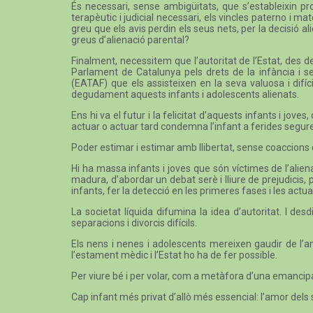
És necessari, sense ambigüitats, que s’estableixin pr
terapèutic i judicial necessari, els vincles paterno i m
greu que els avis perdin els seus nets, per la decisió al
greus d’alienació parental?
Finalment, necessitem que l’autoritat de l’Estat, des d
Parlament de Catalunya pels drets de la infància i se
(EATAF) que els assisteixen en la seva valuosa i difíci
degudament aquests infants i adolescents alienats.
Ens hi va el futur i la felicitat d’aquests infants i j
actuar o actuar tard condemna l’infant a ferides segur
Poder estimar i estimar amb llibertat, sense coaccions 
Hi ha massa infants i joves que són víctimes de l’aliena
madura, d’abordar un debat serè i lliure de prejudicis
infants, fer la detecció en les primeres fases i les actua
La societat líquida difumina la idea d’autoritat. I d
separacions i divorcis difícils.
Els nens i nenes i adolescents mereixen gaudir de l’am
l’estament mèdic i l’Estat ho ha de fer possible.
Per viure bé i per volar, com a metàfora d’una emancipació
Cap infant més privat d’allò més essencial: l’amor dels