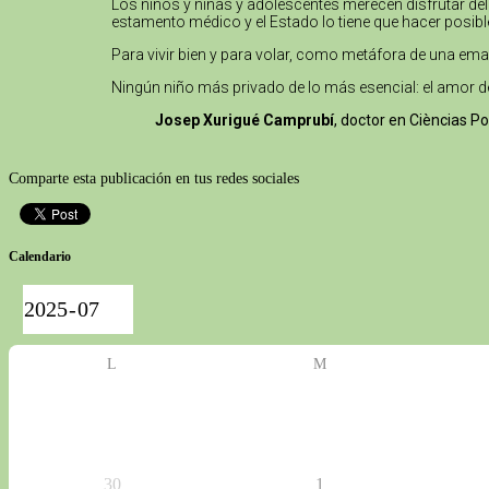
Los niños y niñas y adolescentes merecen disfrutar del
estamento médico y el Estado lo tiene que hacer posibl
Para vivir bien y para volar, como metáfora de una emanc
Ningún niño más privado de lo más esencial: el amor d
Josep Xurigué Camprubí
, doctor en Cièncias P
Comparte esta publicación en tus redes sociales
Calendario
L
M
30
1