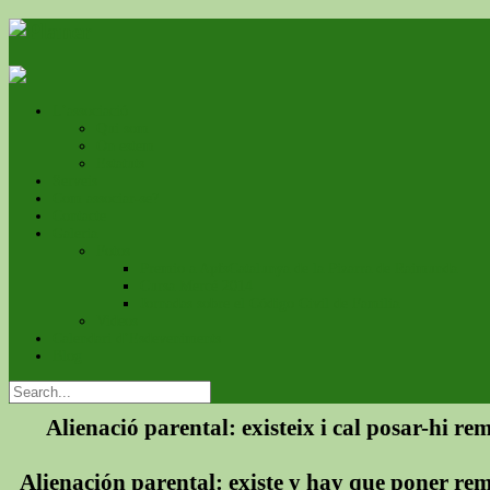
L’associació
Qui som
On estem
Estatuts
Serveis
Com associar-se?
Contacte
Galeria
Fotos
Premio a ApfsCatalunya de la Pizarra de Raimunda
Cursa Mercé 2014
Jornadas sobre el Código Civil de Familia
Videos
Calendari d’Esdeveniments
Blog
Alienació parental: existeix i cal posar-hi re
Alienación parental: existe y hay que poner re