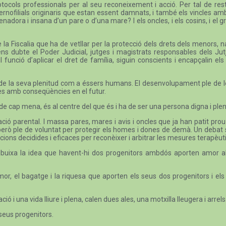
otocols professionals per al seu reconeixement i acció. Per tal de r
aternofilials originaris que estan essent damnats, i també els vincles a
ienadora i insana d’un pare o d’una mare? I els oncles, i els cosins, i e
e la Fiscalia que ha de vetllar per la protecció dels drets dels menors
ns dubte el Poder Judicial, jutges i magistrats responsables dels Jut
l funció d’aplicar el dret de família, siguin conscients i encapçalin els
oves, de la seva plenitud com a éssers humans. El desenvolupament ple de 
es amb conseqüències en el futur.
de cap mena, és al centre del que és i ha de ser una persona digna i ple
ció parental. I massa pares, mares i avis i oncles que ja han patit prou 
, però ple de voluntat per protegir els homes i dones de demà. Un deba
cions decidides i eficaces per reconèixer i arbitrar les mesures terapèutiqu
esdibuixa la idea que havent-hi dos progenitors ambdós aporten amor a
or, el bagatge i la riquesa que aporten els seus dos progenitors i els 
 i una vida lliure i plena, calen dues ales, una motxilla lleugera i arrels
 seus progenitors.