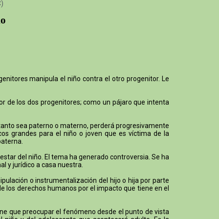
C)
io
enitores manipula el niño contra el otro progenitor. Le
mor de los dos progenitores; como un pájaro que intenta
o, tanto sea paterno o materno, perderá progresivamente
cos grandes para el niño o joven que es víctima de la
paterna.
ienestar del niño. El tema ha generado controversia. Se ha
l y jurídico a casa nuestra.
lación o instrumentalización del hijo o hija por parte
 de los derechos humanos por el impacto que tiene en el
 tiene que preocupar el fenómeno desde el punto de vista