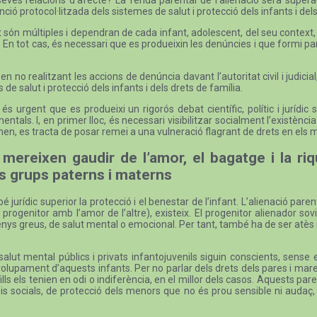
ió protocol·litzada dels sistemes de salut i protecció dels infants i del
 són múltiples i dependran de cada infant, adolescent, del seu context, d
 En tot cas, és necessari que es produeixin les denúncies i que formi part 
no realitzant les accions de denúncia davant l’autoritat civil i judicial, 
 de salut i protecció dels infants i dels drets de família.
s urgent que es produeixi un rigorós debat científic, polític i jurídi
tals. I, en primer lloc, és necessari visibilitzar socialment l’existèn
en, es tracta de posar remei a una vulneració flagrant de drets en els m
 mereixen gaudir de l’amor, el bagatge i la r
us grups paterns i materns
 jurídic superior la protecció i el benestar de l’infant. L’alienació p
rogenitor amb l’amor de l’altre), existeix. El progenitor alienador s
enys greus, de salut mental o emocional. Per tant, també ha de ser atès
alut mental públics i privats infantojuvenils siguin conscients, sense 
envolupament d’aquests infants. Per no parlar dels drets dels pares i m
fills els tenien en odi o indiferència, en el millor dels casos. Aquests par
s socials, de protecció dels menors que no és prou sensible ni audaç,