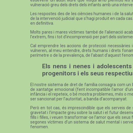
vulneració greu dels drets dels infants amb una intervenc
Les respostes des de les ciències humanes i de la salut
de la intervenció judicial que s’hagi produït en cada cas.
en definitiva.
Molts pares i mares víctimes també de l’alienació acaben 
l’extrem, fins i tot d’incomprensió per part dels sistemes
Cal emprendre les accions de protecció necessàries i é
vulneren, al meu entendre, drets humans i drets fonamen
perímetre o de la prevalença, de l’abast d’aquest fenom
Els nens i nenes i adolescents
progenitors i els seus respecti
El nostre sistema de dret de família consagra com un bé
de xantatge emocional (fent incompatible l’amor d’un p
infància i el repeteix, o bé mostra problemes, més o m
ser sancionat per l’autoritat, a banda d’acompanyat.
Però en tot cas, és imprescindible que els serveis de s
gravetat i l’impacte greu sobre la salut i el futur des
fills i filles, i veuen transformar-se l’amor que els seus 
segones víctimes d’un sistema de salut mental i servei
fenomen.