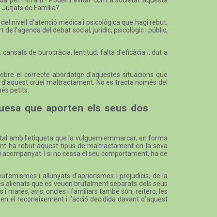
s Jutjats de Família?
el nivell d’atenció mèdica i psicològica que hagi rebut,
de l’agenda del debat social, jurídic, psicològic i públic,
cansats de burocràcia, lentitud, falta d’eficàcia i, dut a
c sobre el correcte abordatge d’aquestes situacions que
cia d’aquest cruel maltractament. No es tracta només del
és petits.
iquesa que aporten els seus dos
arental amb l’etiqueta que la vulguem emmarcar, en forma
ovint ha rebut aquest tipus de maltractament en la seva
 i acompanyat. I si no cessa el seu comportament, ha de
eufemismes i allunyats d’apriorismes i prejudicis, de la
ares alienats que es veuen brutalment separats dels seus
es i mares, avis, oncles i familiars també són, reitero, les
 en el reconeixement i l’acció decidida davant d’aquest