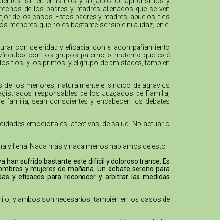
cientes, sin eufemismos y alejados de apriorismos y
 derechos de los padres y madres alienados que se ven
mejor de los casos. Estos padres y madres, abuelos, tíos
los menores que no es bastante sensible ni audaz, en el
urar con celeridad y eficacia, con el acompañamiento
os vínculos con los grupos paterno o materno que esté
los tíos, y los primos, y el grupo de amistades, también
os de los menores, naturalmente el síndico de agravios
agistrados responsables de los Juzgados de Familia,
 de familia, sean conscientes y encabecen los debates
acidades emocionales, afectivas, de salud. No actuar o
digna y llena. Nada más y nada menos hablamos de esto.
han sufrido bastante este difícil y doloroso trance. Es
s hombres y mujeres de mañana. Un debate sereno para
das y eficaces para reconocer y arbitrar las medidas
 hijo, y ambos son necesarios, también en los casos de