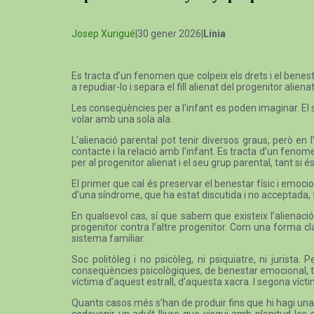
Josep Xurigué
|30 gener 2026|
Línia
Es tracta d’un fenomen que colpeix els drets i el benesta
a repudiar-lo i separa el fill alienat del progenitor alienat
Les conseqüències per a l’infant es poden imaginar. El 
volar amb una sola ala.
L’alienació parental pot tenir diversos graus, però en 
contacte i la relació amb l’infant. Es tracta d’un fenome
per al progenitor alienat i el seu grup parental, tant si
El primer que cal és preservar el benestar físic i emociona
d’una síndrome, que ha estat discutida i no acceptada, fin
En qualsevol cas, sí que sabem que existeix l’alienaci
progenitor contra l’altre progenitor. Com una forma cl
sistema familiar.
Soc politòleg i no psicòleg, ni psiquiatre, ni juris
conseqüències psicològiques, de benestar emocional, tr
víctima d’aquest estrall, d’aquesta xacra. I segona víctim
Quants casos més s’han de produir fins que hi hagi una a
esdevenir un adult lliure que visqui amb plenitud les