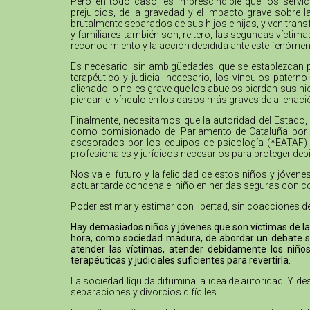
Pero en todo caso, es imprescindible que los servi
prejuicios, de la gravedad y el impacto grave sobre 
brutalmente separados de sus hijos e hijas, y ven trans
y familiares también son, reitero, las segundas víctim
reconocimiento y la acción decidida ante este fenómen
Es necesario, sin ambigüedades, que se establezcan 
terapéutico y judicial necesario, los vínculos pater
alienado: o no es grave que los abuelos pierdan sus nie
pierdan el vínculo en los casos más graves de alienaci
Finalmente, necesitamos que la autoridad del Estado, 
como comisionado del Parlamento de Cataluña por lo
asesorados por los equipos de psicología (*EATAF) qu
profesionales y jurídicos necesarios para proteger de
Nos va el futuro y la felicidad de estos niños y jóve
actuar tarde condena el niño en heridas seguras con c
Poder estimar y estimar con libertad, sin coacciones d
Hay demasiados niños y jóvenes que son víctimas de la 
hora, como sociedad madura, de abordar un debate se
atender las víctimas, atender debidamente los niños
terapéuticas y judiciales suficientes para revertirla.
La sociedad líquida difumina la idea de autoridad. Y 
separaciones y divorcios difíciles.