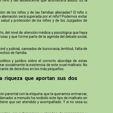
el niño y del adolescente que acontecerá adulto. Es la
n de los niños y de las familias alienadas? El niño o
la alienación será superada por el niño? Podemos evitar
 salud y protección de los niños y de los Juzgados de
o, del nivel de atención médica y psicológica que haya
ncias y que forme parte de la agenda del debate social,
 y judicial, cansados de burocracia, lentitud, falta de
rechos de familia.
ítico y jurídico sobre el correcto abordaje de estas
ar socialmente la existencia de este cruel maltrato. No
lagrante de derechos en los más pequeños.
la riqueza que aportan sus dos
ción parental con la etiqueta que la queramos enmarcar,
alienador a menudo ha recibido este tipo de maltrato en
 tiene que ser atendido y acompañado. Y si no cesa su