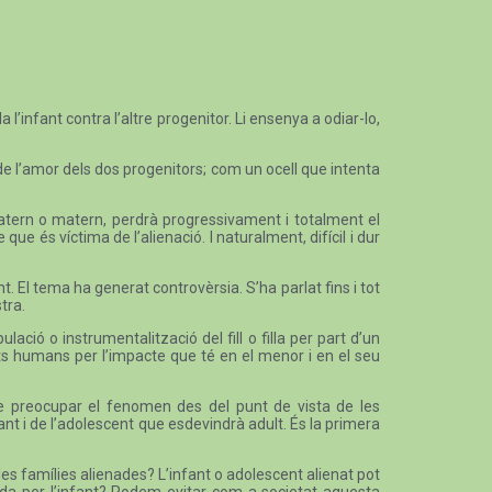
l’infant contra l’altre progenitor. Li ensenya a odiar-lo,
de l’amor dels dos progenitors; com un ocell que intenta
i patern o matern, perdrà progressivament i totalment el
ue és víctima de l’alienació. I naturalment, difícil i dur
ant. El tema ha generat controvèrsia. S’ha parlat fins i tot
tra.
ió o instrumentalització del fill o filla per part d’un
ets humans per l’impacte que té en el menor i en el seu
 de preocupar el fenomen des del punt de vista de les
t i de l’adolescent que esdevindrà adult. És la primera
les famílies alienades? L’infant o adolescent alienat pot
rada per l’infant? Podem evitar com a societat aquesta