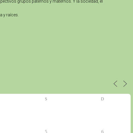
spectivos grupos paternos y maternos. Y la sociedad, el
a y raíces.
S
D
5
6