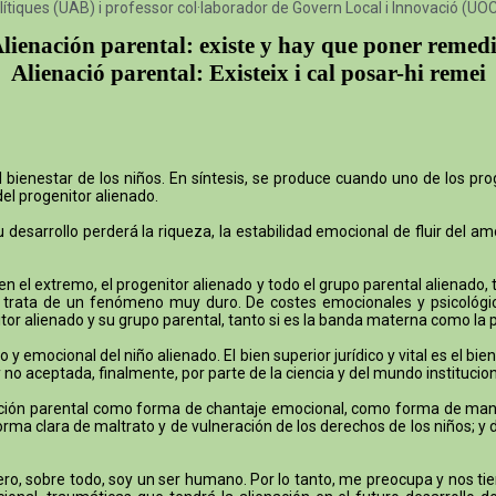
lítiques (UAB) i professor col·laborador de Govern Local i Innovació (UO
lienación parental: existe y hay que poner remed
Alienació parental: Existeix i cal posar-hi remei
ienestar de los niños. En síntesis, se produce cuando uno de los prog
del progenitor alienado.
desarrollo perderá la riqueza, la estabilidad emocional de fluir del a
 en el extremo, el progenitor alienado y todo el grupo parental alienad
Se trata de un fenómeno muy duro. De costes emocionales y psicológi
nitor alienado y su grupo parental, tanto si es la banda materna como la 
o y emocional del niño alienado. El bien superior jurídico y vital es el b
no aceptada, finalmente, por parte de la ciencia y del mundo instituciona
ación parental como forma de chantaje emocional, como forma de manipu
orma clara de maltrato y de vulneración de los derechos de los niños; y
a. Pero, sobre todo, soy un ser humano. Por lo tanto, me preocupa y nos