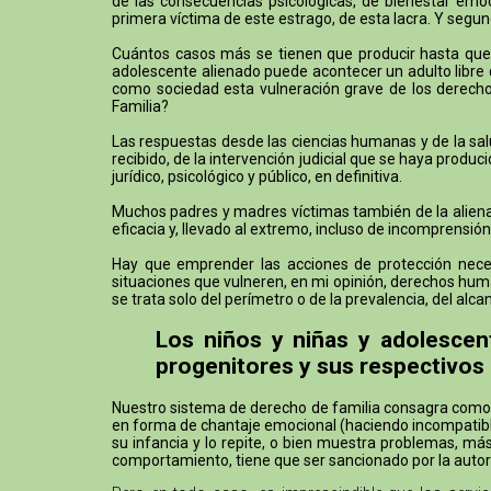
de las consecuencias psicológicas, de bienestar emoci
primera víctima de este estrago, de esta lacra. Y segund
Cuántos casos más se tienen que producir hasta que h
adolescente alienado puede acontecer un adulto libre q
como sociedad esta vulneración grave de los derechos
Familia?
Las respuestas desde las ciencias humanas y de la sal
recibido, de la intervención judicial que se haya prod
jurídico, psicológico y público, en definitiva.
Muchos padres y madres víctimas también de la alienaci
eficacia y, llevado al extremo, incluso de incomprensión
Hay que emprender las acciones de protección necesa
situaciones que vulneren, en mi opinión, derechos huma
se trata solo del perímetro o de la prevalencia, del a
Los niños y niñas y adolescen
progenitores y sus respectivos
Nuestro sistema de derecho de familia consagra como un
en forma de chantaje emocional (haciendo incompatible 
su infancia y lo repite, o bien muestra problemas, m
comportamiento, tiene que ser sancionado por la aut