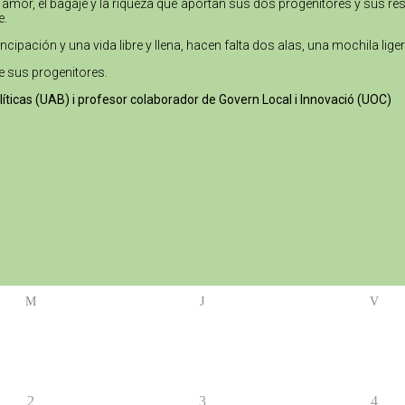
 amor, el bagaje y la riqueza que aportan sus dos progenitores y sus re
e.
ipación y una vida libre y llena, hacen falta dos alas, una mochila liger
e sus progenitores.
olíticas (UAB) i profesor colaborador de Govern Local i Innovació (UOC)
M
J
V
2
3
4