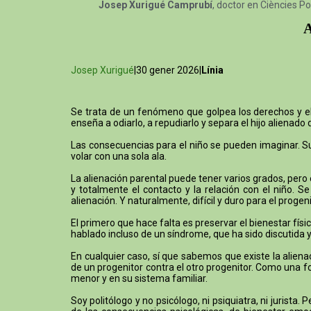
Josep Xurigué Camprubí
, doctor en Ciències Po
A
Josep Xurigué
|30 gener 2026|
Línia
Se trata de un fenómeno que golpea los derechos y el b
enseña a odiarlo, a repudiarlo y separa el hijo alienado 
Las consecuencias para el niño se pueden imaginar. Su 
volar con una sola ala.
La alienación parental puede tener varios grados, pero
y totalmente el contacto y la relación con el niño. 
alienación. Y naturalmente, difícil y duro para el proge
El primero que hace falta es preservar el bienestar físic
hablado incluso de un síndrome, que ha sido discutida y 
En cualquier caso, sí que sabemos que existe la alien
de un progenitor contra el otro progenitor. Como una f
menor y en su sistema familiar.
Soy politólogo y no psicólogo, ni psiquiatra, ni jurist