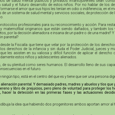
cios de salud mental públicos y privados infantojuveniles sean cons
la salud y el futuro desarrollo de estos niños. Por no hablar de los
formarse el amor que sus hijos les tenían en odio o indiferencia, en el 
as de un sistema de salud mental y servicios sociales, de protección de 
o.
protocolos profesionales para su reconocimiento y acción. Para resta
no y maternofilial originarios que están siendo dañados, y también l
tos, por la decisión alienadora e insana de un padre o de una madre? Y 
ón parental?
desde la Fiscalía que tiene que velar por la protección de los derech
s derechos de la infancia y sin duda el Poder Judicial, jueces y m
e les asisten en su valiosa y difícil función de aplicar el derecho
bidamente estos niños y adolescentes alienados.
nes, de su plenitud como seres humanos. El desarrollo lleno de sus cap
onsecuencias en el futuro.
e ningún tipo, está en el centro del que es y tiene que ser una persona 
alienación parental. Y demasiado padres, madres y abuelos y tíos que ya 
reno y libro de prejuicios, pero pleno de voluntad para proteger lo
, hacer la detección en las primeras fases y las actuaciones decidi
desdibuja la idea que habiendo dos progenitores ambos aportan amor al