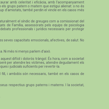
estaurar amb celeritat i eficàcia, amb l’acompanyament
mb els grups patern o matern que estigui alienat: o no és
l grup d’amistats, també perdin el vincle en els casos més
, naturalment el síndic de greuges com a comissionat del
jats de Família, assessorats pels equips de psicologia
 debats professionals i jurídics necessaris per protegir
les seves capacitats emocionals, afectives, de salut. No
na. Ni més ni menys parlem d’això.
aquest difícil i dolorós tràngol. És hora, com a societat
t serè per atendre les víctimes, atendre degudament els
es i judicials suficients per revertir-la.
l fill, i ambdós són necessaris, també en els casos de
seus respectius grups paterns i materns. I la societat,
.