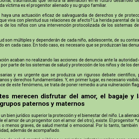
onal, traumáticas que tendrá la alienación en el futuro desarrollo d
a víctima es el progenitor alienado y su grupo familiar.
aya una actuación eficaz de salvaguardia de derechos y de protecció
ue viva con plenitud sus relaciones de afecto? La herida parental de 
 de los niños con una intervención protocolizada de los sistemas de
ud son múltiples y dependerán de cada niño, adolescente, de su context
ucido en cada caso. En todo caso, es necesario que se produzcan las denu
ón acaban no realizando las acciones de denuncia ante la autoridad civil
 por parte de los sistemas de salud y protección de los niños y de los de
rias y es urgente que se produzca un riguroso debate científico, pol
nos y derechos fundamentales. Y, en primer lugar, es necesario visibiliz
lcance de este fenómeno, se trata de poner remedio a una vulneración f
tes merecen disfrutar del amor, el bagaje y 
 grupos paternos y maternos
 bien jurídico superior la protección y el bienestar del niño. La aliena
el amor de un progenitor con el amor del otro), existe. El progenitor *
ás o menos graves, de salud mental o emocional. Por lo tanto, también
oridad, además de acompañado.