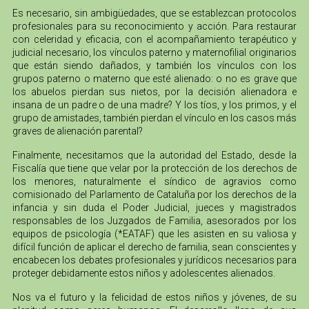
Es necesario, sin ambigüedades, que se establezcan protocolos
profesionales para su reconocimiento y acción. Para restaurar
con celeridad y eficacia, con el acompañamiento terapéutico y
judicial necesario, los vínculos paterno y maternofilial originarios
que están siendo dañados, y también los vínculos con los
grupos paterno o materno que esté alienado: o no es grave que
los abuelos pierdan sus nietos, por la decisión alienadora e
insana de un padre o de una madre? Y los tíos, y los primos, y el
grupo de amistades, también pierdan el vínculo en los casos más
graves de alienación parental?
Finalmente, necesitamos que la autoridad del Estado, desde la
Fiscalía que tiene que velar por la protección de los derechos de
los menores, naturalmente el síndico de agravios como
comisionado del Parlamento de Cataluña por los derechos de la
infancia y sin duda el Poder Judicial, jueces y magistrados
responsables de los Juzgados de Familia, asesorados por los
equipos de psicología (*EATAF) que les asisten en su valiosa y
difícil función de aplicar el derecho de familia, sean conscientes y
encabecen los debates profesionales y jurídicos necesarios para
proteger debidamente estos niños y adolescentes alienados.
Nos va el futuro y la felicidad de estos niños y jóvenes, de su