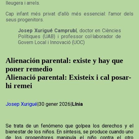
lleugera i arrels.
Cap infant més privat d’allò més essencial: l’amor dels
seus progenitors.
Josep Xurigué Camprubí
, doctor en Ciències
Polítiques (UAB) i professor col·laborador de
Govern Local i Innovació (UOC)
Alienación parental: existe y hay que
poner remedio
Alienació parental: Existeix i cal posar-
hi remei
Josep Xurigué
|30 gener 2026|
Línia
Se trata de un fenómeno que golpea los derechos y el
bienestar de los niños. En síntesis, se produce cuando uno
de los progenitores manipula el niño contra el otro