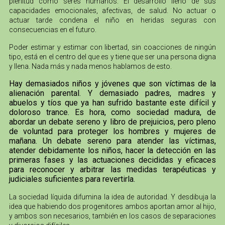
plenitud como seres humanos. El desarrollo lleno de sus
capacidades emocionales, afectivas, de salud. No actuar o
actuar tarde condena el niño en heridas seguras con
consecuencias en el futuro.
Poder estimar y estimar con libertad, sin coacciones de ningún
tipo, está en el centro del que es y tiene que ser una persona digna
y llena. Nada más y nada menos hablamos de esto.
Hay demasiados niños y jóvenes que son víctimas de la
alienación parental. Y demasiado padres, madres y
abuelos y tíos que ya han sufrido bastante este difícil y
doloroso trance. Es hora, como sociedad madura, de
abordar un debate sereno y libro de prejuicios, pero pleno
de voluntad para proteger los hombres y mujeres de
mañana. Un debate sereno para atender las víctimas,
atender debidamente los niños, hacer la detección en las
primeras fases y las actuaciones decididas y eficaces
para reconocer y arbitrar las medidas terapéuticas y
judiciales suficientes para revertirla.
La sociedad líquida difumina la idea de autoridad. Y desdibuja la
idea que habiendo dos progenitores ambos aportan amor al hijo,
y ambos son necesarios, también en los casos de separaciones