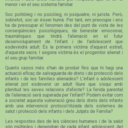
menor i en el seu sistema familiar.
Soc politòleg i no psicòleg, ni psiquiatre, ni jurista. Però,
sobretot, soc un ésser humà. Per tant, em preocupa i ens
ha de preocupar el fenomen des del punt de vista de les
conseqüències psicològiques, de benestar emocional,
traumàtiques que tindrà l’alienació en el futur
desenvolupament de l’infant i de l’adolescent que
esdevindrà adult. És la primera víctima d’aquest estrall,
d’aquesta xacra. I segona víctima és el progenitor alienat i
el seu grup familiar.
Quants casos més s’han de produir fins que hi hagi una
actuació eficaç de salvaguarda de drets i de protecció dels
infants i de les famílies alienades? L’infant o adolescent
alienat pot esdevenir un adult lliure que visqui amb
plenitud les seves relacions d’afecte? La ferida parental
de l’alienació serà superada per l’infant? Podem evitar com
a societat aquesta vulneració greu dels drets dels infants
amb una intervenció protocol·litzada dels sistemes de
salut i protecció dels infants i dels Jutjats de Família?
Les respostes des de les ciències humanes i de la salut
són múltiples i dependran de cada infant, adolescent, del