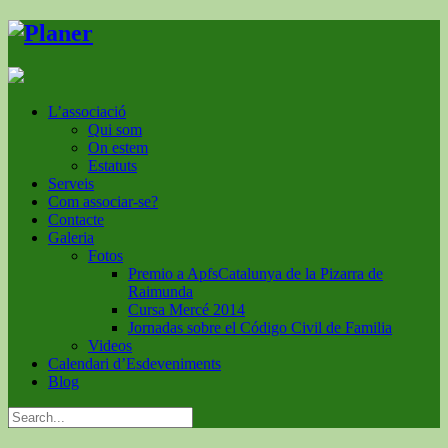
L’associació
Qui som
On estem
Estatuts
Serveis
Com associar-se?
Contacte
Galeria
Fotos
Premio a ApfsCatalunya de la Pizarra de
Raimunda
Cursa Mercé 2014
Jornadas sobre el Código Civil de Familia
Videos
Calendari d’Esdeveniments
Blog