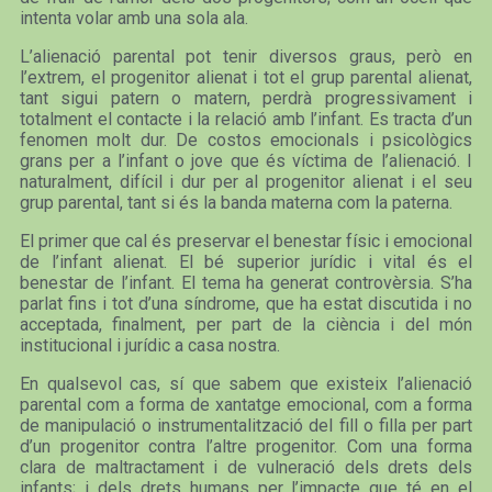
intenta volar amb una sola ala.
L’alienació parental pot tenir diversos graus, però en
l’extrem, el progenitor alienat i tot el grup parental alienat,
tant sigui patern o matern, perdrà progressivament i
totalment el contacte i la relació amb l’infant. Es tracta d’un
fenomen molt dur. De costos emocionals i psicològics
grans per a l’infant o jove que és víctima de l’alienació. I
naturalment, difícil i dur per al progenitor alienat i el seu
grup parental, tant si és la banda materna com la paterna.
El primer que cal és preservar el benestar físic i emocional
de l’infant alienat. El bé superior jurídic i vital és el
benestar de l’infant. El tema ha generat controvèrsia. S’ha
parlat fins i tot d’una síndrome, que ha estat discutida i no
acceptada, finalment, per part de la ciència i del món
institucional i jurídic a casa nostra.
En qualsevol cas, sí que sabem que existeix l’alienació
parental com a forma de xantatge emocional, com a forma
de manipulació o instrumentalització del fill o filla per part
d’un progenitor contra l’altre progenitor. Com una forma
clara de maltractament i de vulneració dels drets dels
infants; i dels drets humans per l’impacte que té en el