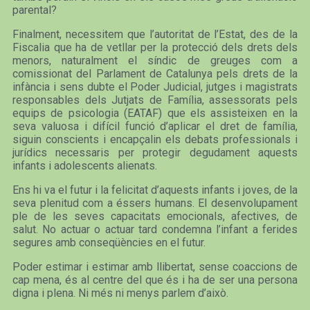
parental?
Finalment, necessitem que l’autoritat de l’Estat, des de la
Fiscalia que ha de vetllar per la protecció dels drets dels
menors, naturalment el síndic de greuges com a
comissionat del Parlament de Catalunya pels drets de la
infància i sens dubte el Poder Judicial, jutges i magistrats
responsables dels Jutjats de Família, assessorats pels
equips de psicologia (EATAF) que els assisteixen en la
seva valuosa i difícil funció d’aplicar el dret de família,
siguin conscients i encapçalin els debats professionals i
jurídics necessaris per protegir degudament aquests
infants i adolescents alienats.
Ens hi va el futur i la felicitat d’aquests infants i joves, de la
seva plenitud com a éssers humans. El desenvolupament
ple de les seves capacitats emocionals, afectives, de
salut. No actuar o actuar tard condemna l’infant a ferides
segures amb conseqüències en el futur.
Poder estimar i estimar amb llibertat, sense coaccions de
cap mena, és al centre del que és i ha de ser una persona
digna i plena. Ni més ni menys parlem d’això.