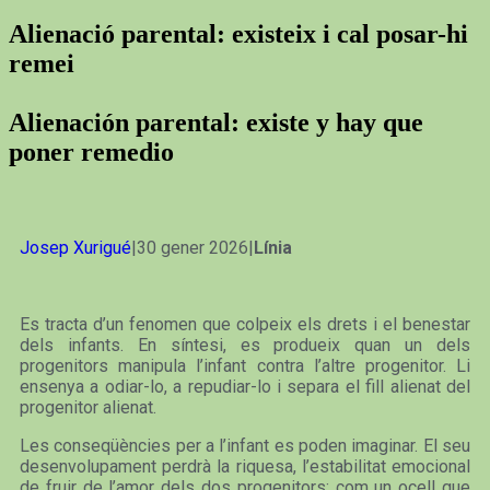
Alienació parental: existeix i cal posar-hi
remei
Alienación parental: existe y hay que
poner remedio
Josep Xurigué
|30 gener 2026|
Línia
Es tracta d’un fenomen que colpeix els drets i el benestar
dels infants. En síntesi, es produeix quan un dels
progenitors manipula l’infant contra l’altre progenitor. Li
ensenya a odiar-lo, a repudiar-lo i separa el fill alienat del
progenitor alienat.
Les conseqüències per a l’infant es poden imaginar. El seu
desenvolupament perdrà la riquesa, l’estabilitat emocional
de fruir de l’amor dels dos progenitors; com un ocell que