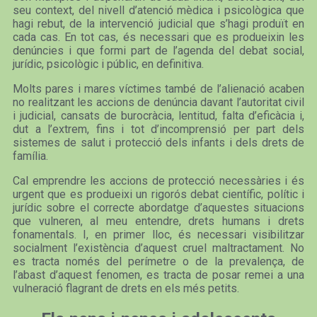
seu context, del nivell d’atenció mèdica i psicològica que
hagi rebut, de la intervenció judicial que s’hagi produït en
cada cas. En tot cas, és necessari que es produeixin les
denúncies i que formi part de l’agenda del debat social,
jurídic, psicològic i públic, en definitiva.
Molts pares i mares víctimes també de l’alienació acaben
no realitzant les accions de denúncia davant l’autoritat civil
i judicial, cansats de burocràcia, lentitud, falta d’eficàcia i,
dut a l’extrem, fins i tot d’incomprensió per part dels
sistemes de salut i protecció dels infants i dels drets de
família.
Cal emprendre les accions de protecció necessàries i és
urgent que es produeixi un rigorós debat científic, polític i
jurídic sobre el correcte abordatge d’aquestes situacions
que vulneren, al meu entendre, drets humans i drets
fonamentals. I, en primer lloc, és necessari visibilitzar
socialment l’existència d’aquest cruel maltractament. No
es tracta només del perímetre o de la prevalença, de
l’abast d’aquest fenomen, es tracta de posar remei a una
vulneració flagrant de drets en els més petits.