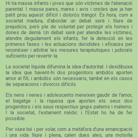
Hi ha massa infants i joves que són víctimes de l’alienació
parental. I massa pares, mares i avis i oncles que ja han
patit prou aquest difícil i dolorós tràngol. És hora, com a
societat madura, d’abordar un debat serè i lliure de
prejudicis, però ple de voluntat per protegir els homes i
dones de demà. Un debat serè per atendre les víctimes,
atendre degudament els infants, fer la detecció en les
primeres fases i les actuacions decidides i eficaces per
reconèixer i arbitrar les mesures terapèutiques i judicials
suficients per revertir-la.
La societat líquida difumina la idea d’autoritat. I desdibuixa
la idea que havent-hi dos progenitors ambdós aporten
amor al fill, i ambdós són necessaris, també en els casos
de separacions i divorcis difícils.
Els nens i nenes i adolescents mereixen gaudir de l’amor,
el bagatge i la riquesa que aporten els seus dos
progenitors i els seus respectius grups paterns i materns.
I la societat, l’estament mèdic i l’Estat ho ha de fer
possible.
Per viure bé i per volar, com a metàfora d’una emancipació
i una vida lliure i plena, calen dues ales, una motxilla