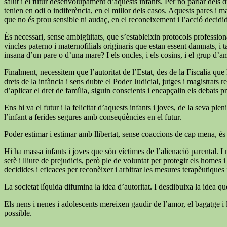
salut i el futur desenvolupament d’aquests infants. Per no parlar dels dr
tenien en odi o indiferència, en el millor dels casos. Aquests pares i m
que no és prou sensible ni audaç, en el reconeixement i l’acció decid
És necessari, sense ambigüitats, que s’estableixin protocols professiona
vincles paterno i maternofilials originaris que estan essent damnats, i 
insana d’un pare o d’una mare? I els oncles, i els cosins, i el grup d’a
Finalment, necessitem que l’autoritat de l’Estat, des de la Fiscalia qu
drets de la infància i sens dubte el Poder Judicial, jutges i magistrats
d’aplicar el dret de família, siguin conscients i encapçalin els debats p
Ens hi va el futur i la felicitat d’aquests infants i joves, de la seva
l’infant a ferides segures amb conseqüències en el futur.
Poder estimar i estimar amb llibertat, sense coaccions de cap mena, és
Hi ha massa infants i joves que són víctimes de l’alienació parental. I 
serè i lliure de prejudicis, però ple de voluntat per protegir els homes
decidides i eficaces per reconèixer i arbitrar les mesures terapèutiques i 
La societat líquida difumina la idea d’autoritat. I desdibuixa la idea q
Els nens i nenes i adolescents mereixen gaudir de l’amor, el bagatge i l
possible.