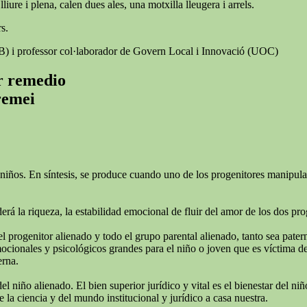
iure i plena, calen dues ales, una motxilla lleugera i arrels.
s.
AB) i professor col·laborador de Govern Local i Innovació (UOC)
er remedio
 remei
niños. En síntesis, se produce cuando uno de los progenitores manipula e
rá la riqueza, la estabilidad emocional de fluir del amor de los dos pro
el progenitor alienado y todo el grupo parental alienado, tanto sea pate
ionales y psicológicos grandes para el niño o joven que es víctima de l
erna.
del niño alienado. El bien superior jurídico y vital es el bienestar del 
 la ciencia y del mundo institucional y jurídico a casa nuestra.