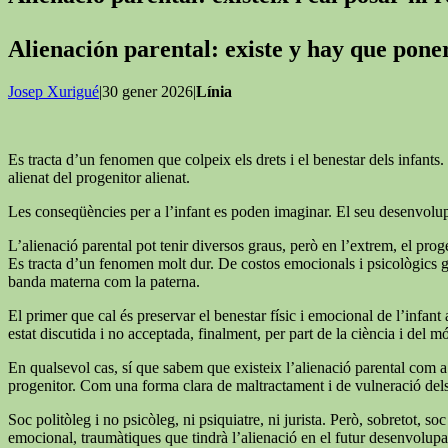
Alienación parental: existe y hay que pon
Josep Xurigué
|30 gener 2026|
Línia
Es tracta d’un fenomen que colpeix els drets i el benestar dels infants. 
alienat del progenitor alienat.
Les conseqüències per a l’infant es poden imaginar. El seu desenvolupa
L’alienació parental pot tenir diversos graus, però en l’extrem, el proge
Es tracta d’un fenomen molt dur. De costos emocionals i psicològics grans
banda materna com la paterna.
El primer que cal és preservar el benestar físic i emocional de l’infant a
estat discutida i no acceptada, finalment, per part de la ciència i del mó
En qualsevol cas, sí que sabem que existeix l’alienació parental com a 
progenitor. Com una forma clara de maltractament i de vulneració dels d
Soc politòleg i no psicòleg, ni psiquiatre, ni jurista. Però, sobretot,
emocional, traumàtiques que tindrà l’alienació en el futur desenvolupam