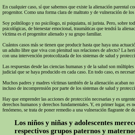
En cualquier caso, sí que sabemos que existe la alienación parental c
progenitor. Como una forma clara de maltrato y de vulneración de los 
Soy politólogo y no psicólogo, ni psiquiatra, ni jurista. Pero, sobre 
psicológicas, de bienestar emocional, traumáticas que tendrá la alienac
víctima es el progenitor alienado y su grupo familiar.
Cuántos casos más se tienen que producir hasta que haya una actuación
un adulto libre que viva con plenitud sus relaciones de afecto? La he
con una intervención protocolizada de los sistemas de salud y protecc
Las respuestas desde las ciencias humanas y de la salud son múltiples
judicial que se haya producido en cada caso. En todo caso, es necesari
Muchos padres y madres víctimas también de la alienación acaban no real
incluso de incomprensión por parte de los sistemas de salud y protecci
Hay que emprender las acciones de protección necesarias y es urgente q
derechos humanos y derechos fundamentales. Y, en primer lugar, es neces
fenómeno, se trata de poner remedio a una vulneración flagrante de d
Los niños y niñas y adolescentes merece
respectivos grupos paternos y materno