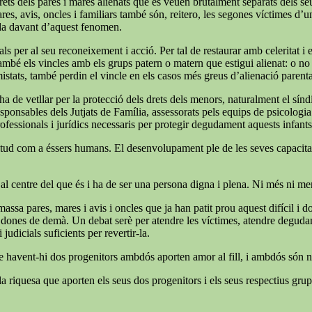
ets dels pares i mares alienats que es veuen brutalment separats dels seus f
ares, avis, oncles i familiars també són, reitero, les segones víctimes d’
ida davant d’aquest fenomen.
ls per al seu reconeixement i acció. Per tal de restaurar amb celeritat i
també els vincles amb els grups patern o matern que estigui alienat: o no é
mistats, també perdin el vincle en els casos més greus d’alienació parent
e ha de vetllar per la protecció dels drets dels menors, naturalment el s
 responsables dels Jutjats de Família, assessorats pels equips de psicologi
rofessionals i jurídics necessaris per protegir degudament aquests infants
 plenitud com a éssers humans. El desenvolupament ple de les seves capaci
 al centre del que és i ha de ser una persona digna i plena. Ni més ni m
massa pares, mares i avis i oncles que ja han patit prou aquest difícil i
 i dones de demà. Un debat serè per atendre les víctimes, atendre degudame
judicials suficients per revertir-la.
ue havent-hi dos progenitors ambdós aporten amor al fill, i ambdós són ne
a riquesa que aporten els seus dos progenitors i els seus respectius grups 