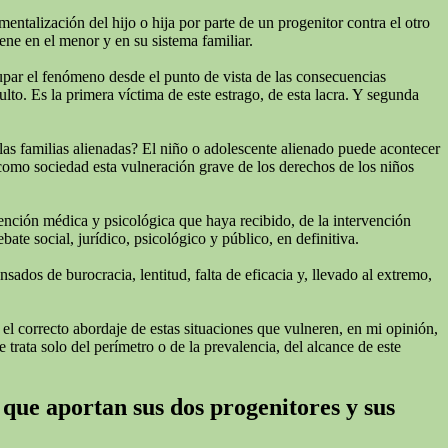
talización del hijo o hija por parte de un progenitor contra el otro
ne en el menor y en su sistema familiar.
cupar el fenómeno desde el punto de vista de las consecuencias
lto. Es la primera víctima de este estrago, de esta lacra. Y segunda
las familias alienadas? El niño o adolescente alienado puede acontecer
 como sociedad esta vulneración grave de los derechos de los niños
tención médica y psicológica que haya recibido, de la intervención
te social, jurídico, psicológico y público, en definitiva.
ados de burocracia, lentitud, falta de eficacia y, llevado al extremo,
 el correcto abordaje de estas situaciones que vulneren, en mi opinión,
 trata solo del perímetro o de la prevalencia, del alcance de este
 que aportan sus dos progenitores y sus