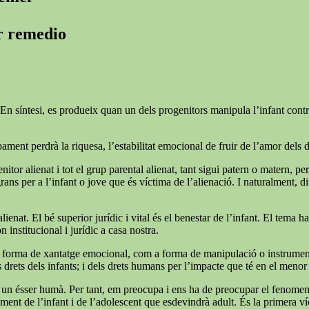
er remedio
En síntesi, es produeix quan un dels progenitors manipula l’infant contra l
ment perdrà la riquesa, l’estabilitat emocional de fruir de l’amor dels 
nitor alienat i tot el grup parental alienat, tant sigui patern o matern, pe
 per a l’infant o jove que és víctima de l’alienació. I naturalment, difíci
lienat. El bé superior jurídic i vital és el benestar de l’infant. El tema 
n institucional i jurídic a casa nostra.
forma de xantatge emocional, com a forma de manipulació o instrumentalit
rets dels infants; i dels drets humans per l’impacte que té en el menor i
 soc un ésser humà. Per tant, em preocupa i ens ha de preocupar el fenome
ent de l’infant i de l’adolescent que esdevindrà adult. És la primera víc