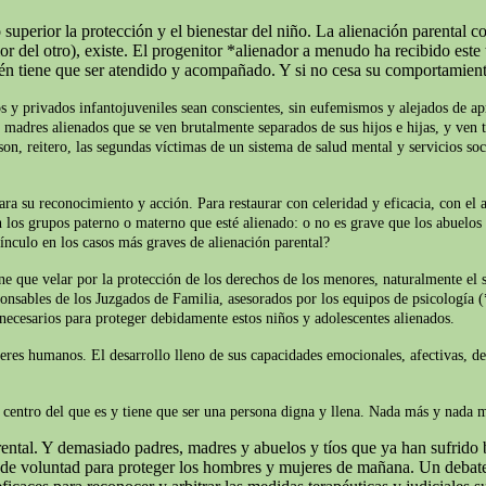
superior la protección y el bienestar del niño. La alienación parental c
del otro), existe. El progenitor *alienador a menudo ha recibido este t
ién tiene que ser atendido y acompañado. Y si no cesa su comportamien
s y privados infantojuveniles sean conscientes, sin eufemismos y alejados de apr
y madres alienados que se ven brutalmente separados de sus hijos e hijas, y ven t
on, reitero, las segundas víctimas de un sistema de salud mental y servicios soc
ara su reconocimiento y acción. Para restaurar con celeridad y eficacia, con el 
 los grupos paterno o materno que esté alienado: o no es grave que los abuelos 
ínculo en los casos más graves de alienación parental?
iene que velar por la protección de los derechos de los menores, naturalmente e
ponsables de los Juzgados de Familia, asesorados por los equipos de psicología (
 necesarios para proteger debidamente estos niños y adolescentes alienados.
seres humanos. El desarrollo lleno de sus capacidades emocionales, afectivas, d
el centro del que es y tiene que ser una persona digna y llena. Nada más y nada
ntal. Y demasiado padres, madres y abuelos y tíos que ya han sufrido b
o de voluntad para proteger los hombres y mujeres de mañana. Un debate 