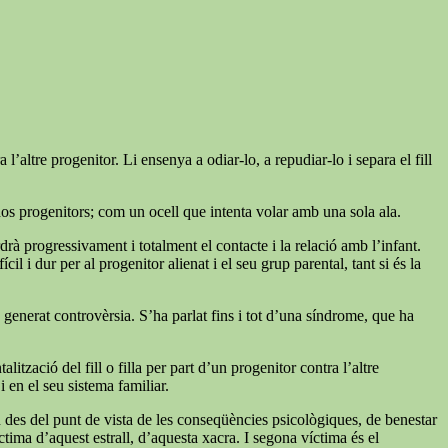
’altre progenitor. Li ensenya a odiar-lo, a repudiar-lo i separa el fill
dos progenitors; com un ocell que intenta volar amb una sola ala.
rdrà progressivament i totalment el contacte i la relació amb l’infant.
l i dur per al progenitor alienat i el seu grup parental, tant si és la
ha generat controvèrsia. S’ha parlat fins i tot d’una síndrome, que ha
zació del fill o filla per part d’un progenitor contra l’altre
 en el seu sistema familiar.
n des del punt de vista de les conseqüències psicològiques, de benestar
tima d’aquest estrall, d’aquesta xacra. I segona víctima és el