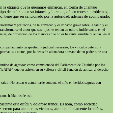
on la etiqueta que la queramos enmarcar, en forma de chantaje
ipo de maltrato en su infancia y lo repite, o bien muestra problemas,
to, tiene que ser sancionado por la autoridad, además de acompañado.
iorismos y prejuicios, de la gravedad y el impacto grave sobre la salud y el
ransformarse el amor que sus hijos les tenían en odio o indiferencia, en el
iales, de protección de los menores que no es bastante sensible ni audaz, en el
acompañamiento terapéutico y judicial necesario, los vínculos paterno y
pierdan sus nietos, por la decisión alienadora e insana de un padre o de una
l síndico de agravios como comisionado del Parlamento de Cataluña por los
*EATAF) que les asisten en su valiosa y difícil función de aplicar el derecho
e salud. No actuar o actuar tarde condena el niño en heridas seguras con
 menos hablamos de esto.
astante este difícil y doloroso trance. Es hora, como sociedad
sereno para atender las víctimas, atender debidamente los niños,