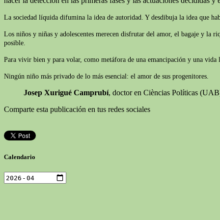
hacer la detección en las primeras fases y las actuaciones decididas y e
La sociedad líquida difumina la idea de autoridad. Y desdibuja la idea que ha
Los niños y niñas y adolescentes merecen disfrutar del amor, el bagaje y la r
posible.
Para vivir bien y para volar, como metáfora de una emancipación y una vida lib
Ningún niño más privado de lo más esencial: el amor de sus progenitores.
Josep Xurigué Camprubí
, doctor en Cièncias Políticas (UA
Comparte esta publicación en tus redes sociales
Calendario