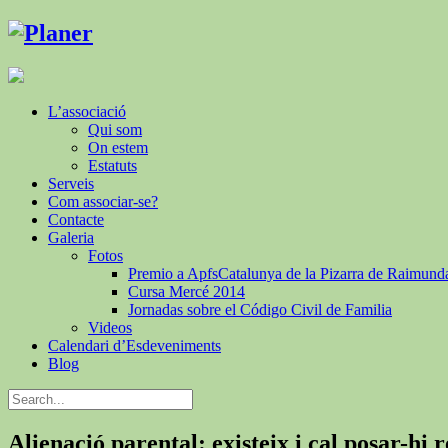
L’associació
Qui som
On estem
Estatuts
Serveis
Com associar-se?
Contacte
Galeria
Fotos
Premio a ApfsCatalunya de la Pizarra de Raimund
Cursa Mercé 2014
Jornadas sobre el Código Civil de Familia
Videos
Calendari d’Esdeveniments
Blog
Alienació parental: existeix i cal posar-hi 