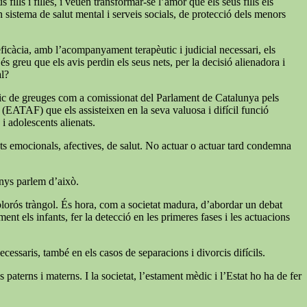
ills i filles, i veuen transformar-se l’amor que els seus fills els
un sistema de salut mental i serveis socials, de protecció dels menors
 eficàcia, amb l’acompanyament terapèutic i judicial necessari, els
s greu que els avis perdin els seus nets, per la decisió alienadora i
al?
índic de greuges com a comissionat del Parlament de Catalunya pels
a (EATAF) que els assisteixen en la seva valuosa i difícil funció
 i adolescents alienats.
tats emocionals, afectives, de salut. No actuar o actuar tard condemna
enys parlem d’això.
 dolorós tràngol. És hora, com a societat madura, d’abordar un debat
nt els infants, fer la detecció en les primeres fases i les actuacions
cessaris, també en els casos de separacions i divorcis difícils.
paterns i materns. I la societat, l’estament mèdic i l’Estat ho ha de fer