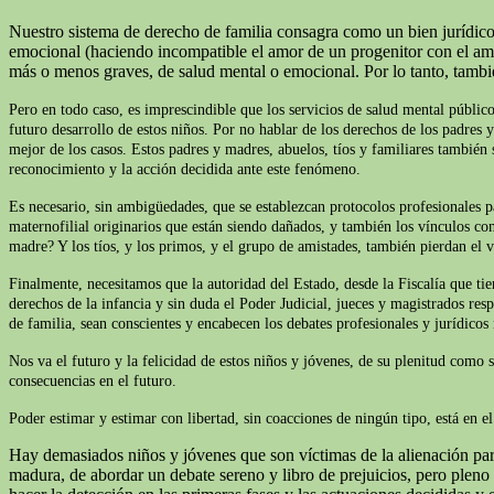
Nuestro sistema de derecho de familia consagra como un bien jurídico 
emocional (haciendo incompatible el amor de un progenitor con el amor 
más o menos graves, de salud mental o emocional. Por lo tanto, tamb
Pero en todo caso, es imprescindible que los servicios de salud mental público
futuro desarrollo de estos niños. Por no hablar de los derechos de los padres 
mejor de los casos. Estos padres y madres, abuelos, tíos y familiares también s
reconocimiento y la acción decidida ante este fenómeno.
Es necesario, sin ambigüedades, que se establezcan protocolos profesionales p
maternofilial originarios que están siendo dañados, y también los vínculos con
madre? Y los tíos, y los primos, y el grupo de amistades, también pierdan el v
Finalmente, necesitamos que la autoridad del Estado, desde la Fiscalía que t
derechos de la infancia y sin duda el Poder Judicial, jueces y magistrados res
de familia, sean conscientes y encabecen los debates profesionales y jurídicos
Nos va el futuro y la felicidad de estos niños y jóvenes, de su plenitud como 
consecuencias en el futuro.
Poder estimar y estimar con libertad, sin coacciones de ningún tipo, está en 
Hay demasiados niños y jóvenes que son víctimas de la alienación pare
madura, de abordar un debate sereno y libro de prejuicios, pero plen