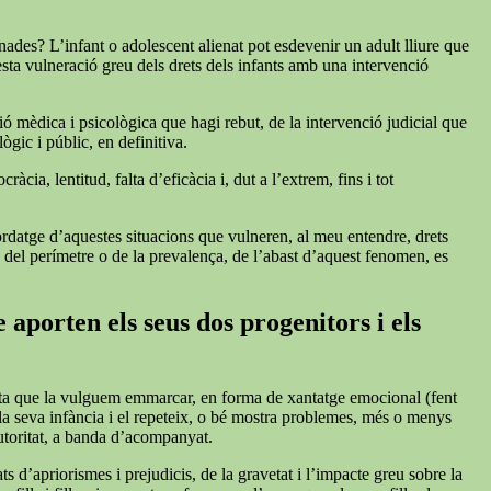
nades? L’infant o adolescent alienat pot esdevenir un adult lliure que
esta vulneració greu dels drets dels infants amb una intervenció
ió mèdica i psicològica que hagi rebut, de la intervenció judicial que
ògic i públic, en definitiva.
cia, lentitud, falta d’eficàcia i, dut a l’extrem, fins i tot
bordatge d’aquestes situacions que vulneren, al meu entendre, drets
s del perímetre o de la prevalença, de l’abast d’aquest fenomen, es
 aporten els seus dos progenitors i els
iqueta que la vulguem emmarcar, en forma de xantatge emocional (fent
 la seva infància i el repeteix, o bé mostra problemes, més o menys
autoritat, a banda d’acompanyat.
s d’apriorismes i prejudicis, de la gravetat i l’impacte greu sobre la