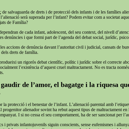
de salvaguarda de drets i de protecció dels infants i de les famílies alie
 l’alienació serà superada per l’infant? Podem evitar com a societat aqu
tjats de Família?
 dependran de cada infant, adolescent, del seu context, del nivell d’atenc
s denúncies i que formi part de l’agenda del debat social, jurídic, psicol
 accions de denúncia davant l’autoritat civil i judicial, cansats de burocrà
 dels drets de família.
rodueixi un rigorós debat científic, polític i jurídic sobre el correcte a
r socialment l’existència d’aquest cruel maltractament. No es tracta nomé
ts.
gaudir de l’amor, el bagatge i la riquesa que
s
or la protecció i el benestar de l’infant. L’alienació parental amb l’et
El progenitor alienador sovint ha rebut aquest tipus de maltractament en
companyat. I si no cessa el seu comportament, ha de ser sancionat per l’
cs i privats infantojuvenils siguin conscients, sense eufemismes i allunyat