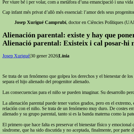
Per viure bé i per volar, com a metàfora d’una emancipació i una vida ll
Cap infant més privat d’allò més essencial: l’amor dels seus progenitor
Josep Xurigué Camprubí
, doctor en Ciències Polítiques (U
Alienación parental: existe y hay que pon
Alienació parental: Existeix i cal posar-hi
Josep Xurigué
|30 gener 2026|
Línia
Se trata de un fenómeno que golpea los derechos y el bienestar de los 
separa el hijo alienado del progenitor alienado.
Las consecuencias para el niño se pueden imaginar. Su desarrollo perde
La alienación parental puede tener varios grados, pero en el extremo, 
relación con el niño. Se trata de un fenómeno muy duro. De costes emoc
alienado y su grupo parental, tanto si es la banda materna como la pat
El primero que hace falta es preservar el bienestar físico y emocional 
síndrome, que ha sido discutida y no aceptada, finalmente, por parte de