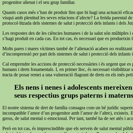
progenitor alienat i el seu grup familiar.
Quants casos més s’han de produir fins que hi hagi una actuació eficaç 
visqui amb plenitud les seves relacions d’afecte? La ferida parental de
protocol·litzada dels sistemes de salut i protecció dels infants i dels Ju
Les respostes des de les ciències humanes i de la salut són múltiples i
s’hagi produït en cada cas. En tot cas, és necessari que es produeixin le
Molts pares i mares víctimes també de l’alienació acaben no realitzant les
d’incomprensió per part dels sistemes de salut i protecció dels infants i
Cal emprendre les accions de protecció necessàries i és urgent que es p
humans i drets fonamentals. I, en primer lloc, és necessari visibilitza
tracta de posar remei a una vulneració flagrant de drets en els més peti
Els nens i nenes i adolescents mereixen 
seus respectius grups paterns i matern
El nostre sistema de dret de família consagra com un bé jurídic superi
incompatible l’amor d’un progenitor amb l’amor de l’altre), existeix. 
greus, de salut mental o emocional. Per tant, també ha de ser atès i a
Però en tot cas, és imprescindible que els serveis de salut mental públi