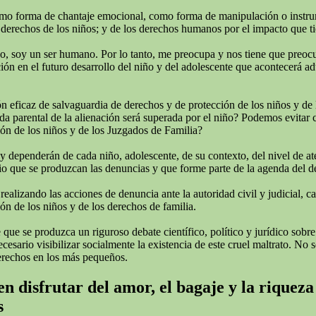
omo forma de chantaje emocional, como forma de manipulación o instrumen
derechos de los niños; y de los derechos humanos por el impacto que tie
todo, soy un ser humano. Por lo tanto, me preocupa y nos tiene que preo
ión en el futuro desarrollo del niño y del adolescente que acontecerá adu
 eficaz de salvaguardia de derechos y de protección de los niños y de 
rida parental de la alienación será superada por el niño? Podemos evitar
ión de los niños y de los Juzgados de Familia?
 y dependerán de cada niño, adolescente, de su contexto, del nivel de a
o que se produzcan las denuncias y que forme parte de la agenda del deba
izando las acciones de denuncia ante la autoridad civil y judicial, cans
ón de los niños y de los derechos de familia.
ue se produzca un riguroso debate científico, político y jurídico sobre
ario visibilizar socialmente la existencia de este cruel maltrato. No se
erechos en los más pequeños.
n disfrutar del amor, el bagaje y la riqueza
s