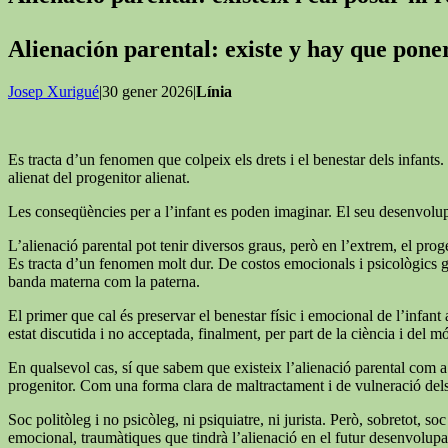
Alienación parental: existe y hay que pon
Josep Xurigué
|30 gener 2026|
Línia
Es tracta d’un fenomen que colpeix els drets i el benestar dels infants. 
alienat del progenitor alienat.
Les conseqüències per a l’infant es poden imaginar. El seu desenvolupa
L’alienació parental pot tenir diversos graus, però en l’extrem, el proge
Es tracta d’un fenomen molt dur. De costos emocionals i psicològics grans
banda materna com la paterna.
El primer que cal és preservar el benestar físic i emocional de l’infant a
estat discutida i no acceptada, finalment, per part de la ciència i del mó
En qualsevol cas, sí que sabem que existeix l’alienació parental com a 
progenitor. Com una forma clara de maltractament i de vulneració dels d
Soc politòleg i no psicòleg, ni psiquiatre, ni jurista. Però, sobretot,
emocional, traumàtiques que tindrà l’alienació en el futur desenvolupam