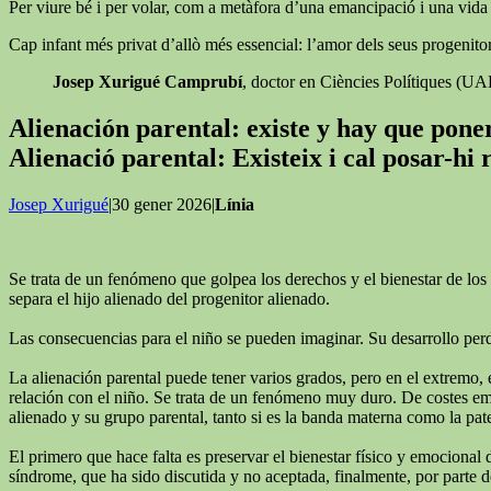
Per viure bé i per volar, com a metàfora d’una emancipació i una vida ll
Cap infant més privat d’allò més essencial: l’amor dels seus progenitor
Josep Xurigué Camprubí
, doctor en Ciències Polítiques (U
Alienación parental: existe y hay que pon
Alienació parental: Existeix i cal posar-hi
Josep Xurigué
|30 gener 2026|
Línia
Se trata de un fenómeno que golpea los derechos y el bienestar de los 
separa el hijo alienado del progenitor alienado.
Las consecuencias para el niño se pueden imaginar. Su desarrollo perde
La alienación parental puede tener varios grados, pero en el extremo, 
relación con el niño. Se trata de un fenómeno muy duro. De costes emoc
alienado y su grupo parental, tanto si es la banda materna como la pat
El primero que hace falta es preservar el bienestar físico y emocional 
síndrome, que ha sido discutida y no aceptada, finalmente, por parte de