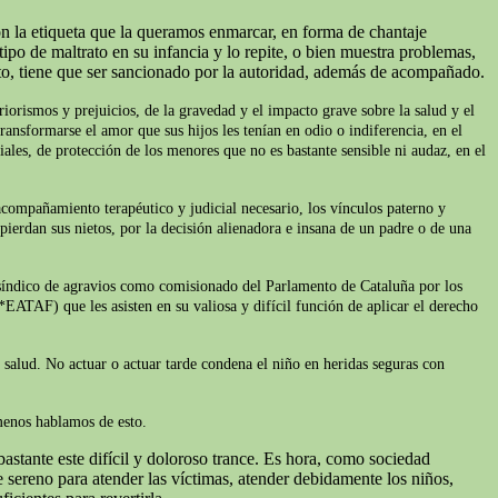
on la etiqueta que la queramos enmarcar, en forma de chantaje
ipo de maltrato en su infancia y lo repite, o bien muestra problemas,
to, tiene que ser sancionado por la autoridad, además de acompañado.
iorismos y prejuicios, de la gravedad y el impacto grave sobre la salud y el
ransformarse el amor que sus hijos les tenían en odio o indiferencia, en el
iales, de protección de los menores que no es bastante sensible ni audaz, en el
acompañamiento terapéutico y judicial necesario, los vínculos paterno y
pierdan sus nietos, por la decisión alienadora e insana de un padre o de una
l síndico de agravios como comisionado del Parlamento de Cataluña por los
*EATAF) que les asisten en su valiosa y difícil función de aplicar el derecho
e salud. No actuar o actuar tarde condena el niño en heridas seguras con
 menos hablamos de esto.
astante este difícil y doloroso trance. Es hora, como sociedad
sereno para atender las víctimas, atender debidamente los niños,