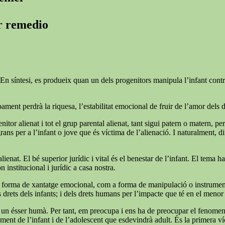
er remedio
En síntesi, es produeix quan un dels progenitors manipula l’infant contra l
ment perdrà la riquesa, l’estabilitat emocional de fruir de l’amor dels 
nitor alienat i tot el grup parental alienat, tant sigui patern o matern, pe
 per a l’infant o jove que és víctima de l’alienació. I naturalment, difíci
lienat. El bé superior jurídic i vital és el benestar de l’infant. El tema 
n institucional i jurídic a casa nostra.
forma de xantatge emocional, com a forma de manipulació o instrumentalit
rets dels infants; i dels drets humans per l’impacte que té en el menor i
 soc un ésser humà. Per tant, em preocupa i ens ha de preocupar el fenome
ent de l’infant i de l’adolescent que esdevindrà adult. És la primera víc