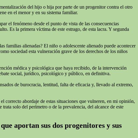
talización del hijo o hija por parte de un progenitor contra el otro
ne en el menor y en su sistema familiar.
cupar el fenómeno desde el punto de vista de las consecuencias
lto. Es la primera víctima de este estrago, de esta lacra. Y segunda
las familias alienadas? El niño o adolescente alienado puede acontecer
 como sociedad esta vulneración grave de los derechos de los niños
tención médica y psicológica que haya recibido, de la intervención
te social, jurídico, psicológico y público, en definitiva.
ados de burocracia, lentitud, falta de eficacia y, llevado al extremo,
 el correcto abordaje de estas situaciones que vulneren, en mi opinión,
 trata solo del perímetro o de la prevalencia, del alcance de este
 que aportan sus dos progenitores y sus