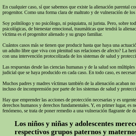
En cualquier caso, sí que sabemos que existe la alienación parental c
progenitor. Como una forma clara de maltrato y de vulneración de los 
Soy politólogo y no psicólogo, ni psiquiatra, ni jurista. Pero, sobre 
psicológicas, de bienestar emocional, traumáticas que tendrá la alienac
víctima es el progenitor alienado y su grupo familiar.
Cuántos casos más se tienen que producir hasta que haya una actuación
un adulto libre que viva con plenitud sus relaciones de afecto? La he
con una intervención protocolizada de los sistemas de salud y protecc
Las respuestas desde las ciencias humanas y de la salud son múltiples
judicial que se haya producido en cada caso. En todo caso, es necesari
Muchos padres y madres víctimas también de la alienación acaban no real
incluso de incomprensión por parte de los sistemas de salud y protecci
Hay que emprender las acciones de protección necesarias y es urgente q
derechos humanos y derechos fundamentales. Y, en primer lugar, es neces
fenómeno, se trata de poner remedio a una vulneración flagrante de d
Los niños y niñas y adolescentes merece
respectivos grupos paternos y materno