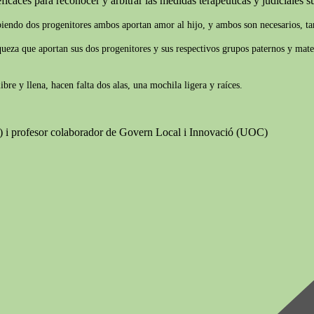
ficaces para reconocer y arbitrar las medidas terapéuticas y judiciales suf
biendo dos progenitores ambos aportan amor al hijo, y ambos son necesarios, tam
iqueza que aportan sus dos progenitores y sus respectivos grupos paternos y mate
re y llena, hacen falta dos alas, una mochila ligera y raíces.
B) i profesor colaborador de Govern Local i Innovació (UOC)