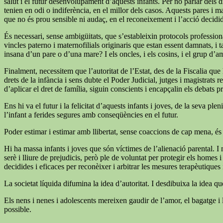
salut i el futur desenvolupament d’aquests infants. Per no parlar dels dr
tenien en odi o indiferència, en el millor dels casos. Aquests pares i m
que no és prou sensible ni audaç, en el reconeixement i l’acció decid
És necessari, sense ambigüitats, que s’estableixin protocols professiona
vincles paterno i maternofilials originaris que estan essent damnats, i 
insana d’un pare o d’una mare? I els oncles, i els cosins, i el grup d’a
Finalment, necessitem que l’autoritat de l’Estat, des de la Fiscalia qu
drets de la infància i sens dubte el Poder Judicial, jutges i magistrats
d’aplicar el dret de família, siguin conscients i encapçalin els debats p
Ens hi va el futur i la felicitat d’aquests infants i joves, de la seva
l’infant a ferides segures amb conseqüències en el futur.
Poder estimar i estimar amb llibertat, sense coaccions de cap mena, és
Hi ha massa infants i joves que són víctimes de l’alienació parental. I 
serè i lliure de prejudicis, però ple de voluntat per protegir els homes
decidides i eficaces per reconèixer i arbitrar les mesures terapèutiques i 
La societat líquida difumina la idea d’autoritat. I desdibuixa la idea q
Els nens i nenes i adolescents mereixen gaudir de l’amor, el bagatge i l
possible.