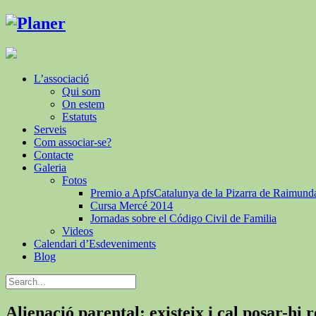
L’associació
Qui som
On estem
Estatuts
Serveis
Com associar-se?
Contacte
Galeria
Fotos
Premio a ApfsCatalunya de la Pizarra de Raimund
Cursa Mercé 2014
Jornadas sobre el Código Civil de Familia
Videos
Calendari d’Esdeveniments
Blog
Alienació parental: existeix i cal posar-hi 