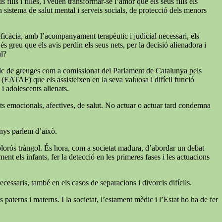
ills i filles, i veuen transformar-se l’amor que els seus fills els
un sistema de salut mental i serveis socials, de protecció dels menors
 eficàcia, amb l’acompanyament terapèutic i judicial necessari, els
s greu que els avis perdin els seus nets, per la decisió alienadora i
al?
índic de greuges com a comissionat del Parlament de Catalunya pels
a (EATAF) que els assisteixen en la seva valuosa i difícil funció
 i adolescents alienats.
tats emocionals, afectives, de salut. No actuar o actuar tard condemna
enys parlem d’això.
 dolorós tràngol. És hora, com a societat madura, d’abordar un debat
nt els infants, fer la detecció en les primeres fases i les actuacions
cessaris, també en els casos de separacions i divorcis difícils.
paterns i materns. I la societat, l’estament mèdic i l’Estat ho ha de fer