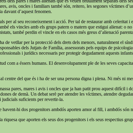
ets dels pares i mares alienats que es veuen brutalment separats dels seus f
ares, avis, oncles i familiars també són, reitero, les segones víctimes d’
ida davant d’aquest fenomen.
ls per al seu reconeixement i acció. Per tal de restaurar amb celeritat i
també els vincles amb els grups patern o matern que estigui alienat: o no é
mistats, també perdin el vincle en els casos més greus d’alienació parent
e ha de vetllar per la protecció dels drets dels menors, naturalment el s
 responsables dels Jutjats de Família, assessorats pels equips de psicologi
rofessionals i jurídics necessaris per protegir degudament aquests infants
 plenitud com a éssers humans. El desenvolupament ple de les seves capaci
 al centre del que és i ha de ser una persona digna i plena. Ni més ni m
massa pares, mares i avis i oncles que ja han patit prou aquest difícil i
 i dones de demà. Un debat serè per atendre les víctimes, atendre degudame
judicials suficients per revertir-la.
ue havent-hi dos progenitors ambdós aporten amor al fill, i ambdós són ne
a riquesa que aporten els seus dos progenitors i els seus respectius grups 