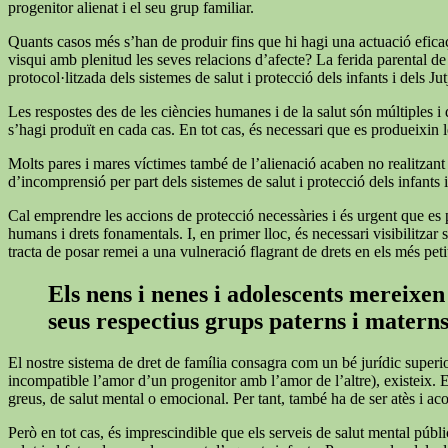
progenitor alienat i el seu grup familiar.
Quants casos més s’han de produir fins que hi hagi una actuació eficaç 
visqui amb plenitud les seves relacions d’afecte? La ferida parental de
protocol·litzada dels sistemes de salut i protecció dels infants i dels Ju
Les respostes des de les ciències humanes i de la salut són múltiples i
s’hagi produït en cada cas. En tot cas, és necessari que es produeixin le
Molts pares i mares víctimes també de l’alienació acaben no realitzant les
d’incomprensió per part dels sistemes de salut i protecció dels infants i
Cal emprendre les accions de protecció necessàries i és urgent que es p
humans i drets fonamentals. I, en primer lloc, és necessari visibilitza
tracta de posar remei a una vulneració flagrant de drets en els més peti
Els nens i nenes i adolescents mereixen 
seus respectius grups paterns i matern
El nostre sistema de dret de família consagra com un bé jurídic superi
incompatible l’amor d’un progenitor amb l’amor de l’altre), existeix. 
greus, de salut mental o emocional. Per tant, també ha de ser atès i a
Però en tot cas, és imprescindible que els serveis de salut mental públi