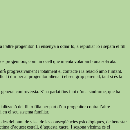
’altre progenitor. Li ensenya a odiar-lo, a repudiar-lo i separa el fill
dos progenitors; com un ocell que intenta volar amb una sola ala.
rdrà progressivament i totalment el contacte i la relació amb l’infant.
l i dur per al progenitor alienat i el seu grup parental, tant si és la
ha generat controvèrsia. S’ha parlat fins i tot d’una síndrome, que ha
zació del fill o filla per part d’un progenitor contra l’altre
 en el seu sistema familiar.
n des del punt de vista de les conseqüències psicològiques, de benestar
tima d’aquest estrall, d’aquesta xacra. I segona víctima és el