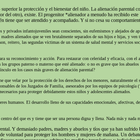
superior la protección y el bienestar del niño. La alienación parental c
del otro), existe. El progenitor *alienador a menudo ha recibido este t
ién tiene que ser atendido y acompañado. Y si no cesa su comportamien
s y privados infantojuveniles sean conscientes, sin eufemismos y alejados de apr
y madres alienados que se ven brutalmente separados de sus hijos e hijas, y ven t
on, reitero, las segundas víctimas de un sistema de salud mental y servicios soc
ara su reconocimiento y acción. Para restaurar con celeridad y eficacia, con el 
 los grupos paterno o materno que esté alienado: o no es grave que los abuelos 
ínculo en los casos más graves de alienación parental?
iene que velar por la protección de los derechos de los menores, naturalmente e
ponsables de los Juzgados de Familia, asesorados por los equipos de psicología (
 necesarios para proteger debidamente estos niños y adolescentes alienados.
seres humanos. El desarrollo lleno de sus capacidades emocionales, afectivas, d
el centro del que es y tiene que ser una persona digna y llena. Nada más y nada
ntal. Y demasiado padres, madres y abuelos y tíos que ya han sufrido b
o de voluntad para proteger los hombres y mujeres de mañana. Un debate 