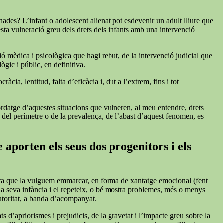
nades? L’infant o adolescent alienat pot esdevenir un adult lliure que
esta vulneració greu dels drets dels infants amb una intervenció
ió mèdica i psicològica que hagi rebut, de la intervenció judicial que
ògic i públic, en definitiva.
cia, lentitud, falta d’eficàcia i, dut a l’extrem, fins i tot
bordatge d’aquestes situacions que vulneren, al meu entendre, drets
s del perímetre o de la prevalença, de l’abast d’aquest fenomen, es
 aporten els seus dos progenitors i els
iqueta que la vulguem emmarcar, en forma de xantatge emocional (fent
 la seva infància i el repeteix, o bé mostra problemes, més o menys
autoritat, a banda d’acompanyat.
s d’apriorismes i prejudicis, de la gravetat i l’impacte greu sobre la