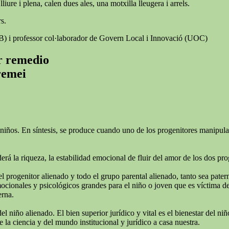
iure i plena, calen dues ales, una motxilla lleugera i arrels.
s.
AB) i professor col·laborador de Govern Local i Innovació (UOC)
er remedio
 remei
niños. En síntesis, se produce cuando uno de los progenitores manipula e
rá la riqueza, la estabilidad emocional de fluir del amor de los dos pro
el progenitor alienado y todo el grupo parental alienado, tanto sea pate
ionales y psicológicos grandes para el niño o joven que es víctima de l
erna.
del niño alienado. El bien superior jurídico y vital es el bienestar del 
 la ciencia y del mundo institucional y jurídico a casa nuestra.