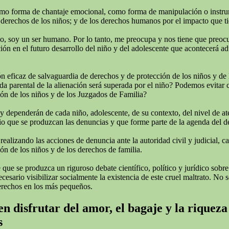
omo forma de chantaje emocional, como forma de manipulación o instrumen
derechos de los niños; y de los derechos humanos por el impacto que tie
todo, soy un ser humano. Por lo tanto, me preocupa y nos tiene que preo
ión en el futuro desarrollo del niño y del adolescente que acontecerá adu
 eficaz de salvaguardia de derechos y de protección de los niños y de 
rida parental de la alienación será superada por el niño? Podemos evitar
ión de los niños y de los Juzgados de Familia?
 y dependerán de cada niño, adolescente, de su contexto, del nivel de a
o que se produzcan las denuncias y que forme parte de la agenda del deba
izando las acciones de denuncia ante la autoridad civil y judicial, cans
ón de los niños y de los derechos de familia.
ue se produzca un riguroso debate científico, político y jurídico sobre
ario visibilizar socialmente la existencia de este cruel maltrato. No se
erechos en los más pequeños.
n disfrutar del amor, el bagaje y la riqueza
s