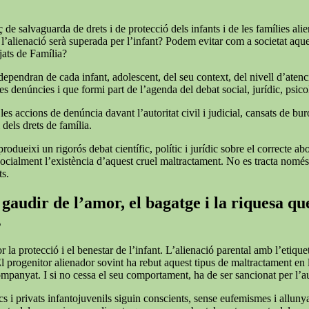
de salvaguarda de drets i de protecció dels infants i de les famílies alie
 l’alienació serà superada per l’infant? Podem evitar com a societat aqu
tjats de Família?
 dependran de cada infant, adolescent, del seu context, del nivell d’atenc
s denúncies i que formi part de l’agenda del debat social, jurídic, psicol
 accions de denúncia davant l’autoritat civil i judicial, cansats de burocrà
 dels drets de família.
rodueixi un rigorós debat científic, polític i jurídic sobre el correcte a
r socialment l’existència d’aquest cruel maltractament. No es tracta nomé
ts.
gaudir de l’amor, el bagatge i la riquesa que
s
or la protecció i el benestar de l’infant. L’alienació parental amb l’et
El progenitor alienador sovint ha rebut aquest tipus de maltractament en
companyat. I si no cessa el seu comportament, ha de ser sancionat per l’
cs i privats infantojuvenils siguin conscients, sense eufemismes i allunyat