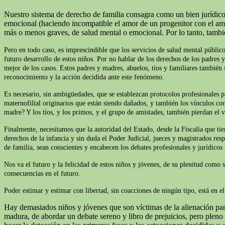
Nuestro sistema de derecho de familia consagra como un bien jurídico 
emocional (haciendo incompatible el amor de un progenitor con el amor 
más o menos graves, de salud mental o emocional. Por lo tanto, tamb
Pero en todo caso, es imprescindible que los servicios de salud mental público
futuro desarrollo de estos niños. Por no hablar de los derechos de los padres 
mejor de los casos. Estos padres y madres, abuelos, tíos y familiares también s
reconocimiento y la acción decidida ante este fenómeno.
Es necesario, sin ambigüedades, que se establezcan protocolos profesionales p
maternofilial originarios que están siendo dañados, y también los vínculos con
madre? Y los tíos, y los primos, y el grupo de amistades, también pierdan el v
Finalmente, necesitamos que la autoridad del Estado, desde la Fiscalía que t
derechos de la infancia y sin duda el Poder Judicial, jueces y magistrados res
de familia, sean conscientes y encabecen los debates profesionales y jurídicos
Nos va el futuro y la felicidad de estos niños y jóvenes, de su plenitud como 
consecuencias en el futuro.
Poder estimar y estimar con libertad, sin coacciones de ningún tipo, está en 
Hay demasiados niños y jóvenes que son víctimas de la alienación pare
madura, de abordar un debate sereno y libro de prejuicios, pero plen