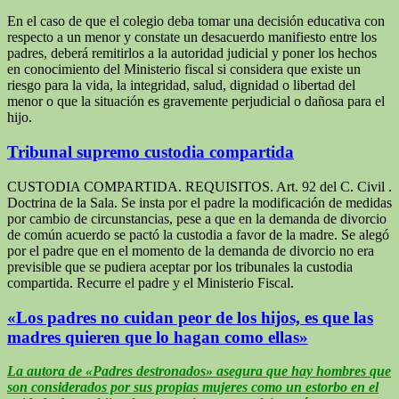
En el caso de que el colegio deba tomar una decisión educativa con
respecto a un menor y constate un desacuerdo manifiesto entre los
padres, deberá remitirlos a la autoridad judicial y poner los hechos
en conocimiento del Ministerio fiscal si considera que existe un
riesgo para la vida, la integridad, salud, dignidad o libertad del
menor o que la situación es gravemente perjudicial o dañosa para el
hijo.
Tribunal supremo custodia compartida
CUSTODIA COMPARTIDA. REQUISITOS. Art. 92 del C. Civil .
Doctrina de la Sala. Se insta por el padre la modificación de medidas
por cambio de circunstancias, pese a que en la demanda de divorcio
de común acuerdo se pactó la custodia a favor de la madre. Se alegó
por el padre que en el momento de la demanda de divorcio no era
previsible que se pudiera aceptar por los tribunales la custodia
compartida. Recurre el padre y el Ministerio Fiscal.
«Los padres no cuidan peor de los hijos, es que las
madres quieren que lo hagan como ellas»
La autora de «Padres destronados» asegura que hay hombres que
son considerados por sus propias mujeres como un estorbo en el