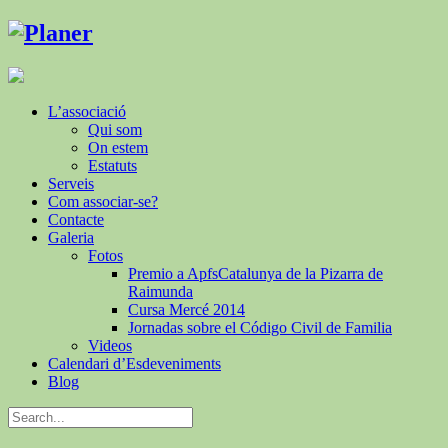
L’associació
Qui som
On estem
Estatuts
Serveis
Com associar-se?
Contacte
Galeria
Fotos
Premio a ApfsCatalunya de la Pizarra de
Raimunda
Cursa Mercé 2014
Jornadas sobre el Código Civil de Familia
Videos
Calendari d’Esdeveniments
Blog