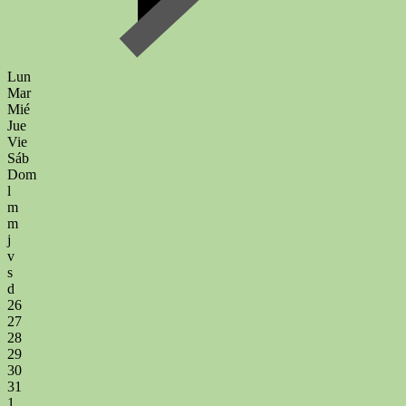
Lun
Mar
Mié
Jue
Vie
Sáb
Dom
l
m
m
j
v
s
d
26
27
28
29
30
31
1