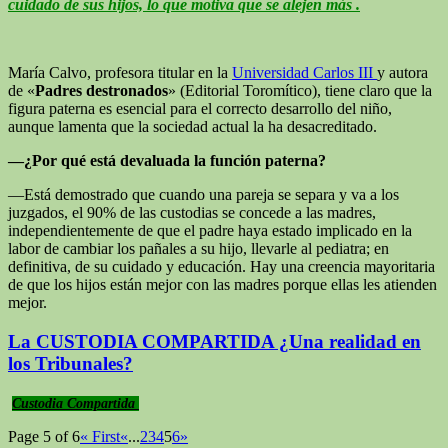
cuidado de sus hijos, lo que motiva que se alejen más .
María Calvo, profesora titular en la
Universidad Carlos III
y autora
de «
Padres destronados
» (Editorial Toromítico), tiene claro que la
figura paterna es esencial para el correcto desarrollo del niño,
aunque lamenta que la sociedad actual la ha desacreditado.
—¿Por qué está devaluada la función paterna?
—Está demostrado que cuando una pareja se separa y va a los
juzgados, el 90% de las custodias se concede a las madres,
independientemente de que el padre haya estado implicado en la
labor de cambiar los pañales a su hijo, llevarle al pediatra; en
definitiva, de su cuidado y educación. Hay una creencia mayoritaria
de que los hijos están mejor con las madres porque ellas les atienden
mejor.
La CUSTODIA COMPARTIDA ¿Una realidad en
Custodia Compartida
Page 5 of 6
« First
«
...
2
3
4
5
6
»