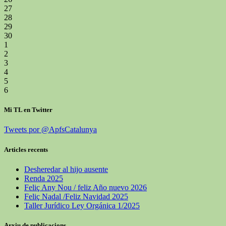
27
28
29
30
1
2
3
4
5
6
Mi TL en Twitter
Tweets por @ApfsCatalunya
Articles recents
Desheredar al hijo ausente
Renda 2025
Feliç Any Nou / feliz Año nuevo 2026
Feliç Nadal /Feliz Navidad 2025
Taller Jurídico Ley Orgánica 1/2025
Arxiu de publicacions