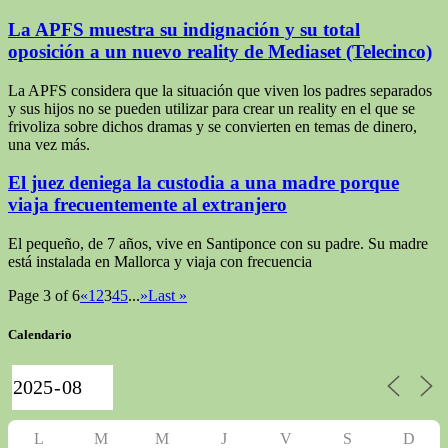
La APFS muestra su indignación y su total
oposición a un nuevo reality de Mediaset (Telecinco)
La APFS considera que la situación que viven los padres separados
y sus hijos no se pueden utilizar para crear un reality en el que se
frivoliza sobre dichos dramas y se convierten en temas de dinero,
una vez más.
El juez deniega la custodia a una madre porque
viaja frecuentemente al extranjero
El pequeño, de 7 años, vive en Santiponce con su padre. Su madre
está instalada en Mallorca y viaja con frecuencia
Page 3 of 6
«
1
2
3
4
5
...
»
Last »
Calendario
L
M
M
J
V
S
D