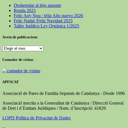
Desheredar al hijo ausente
Renda 2025
Feliç Any Nou / feliz Año nuevo 2026
Feliç Nadal /Feliz Navidad 2025
Taller Jurídico Ley Orgánica 1/2025
Arxiu de publicacions
Arxiu
de
publicacions
Contador de visitas
APFSCAT
Associació de Pares de Familia Separats de Catalunya - Desde 1996
Associació inscrita a la Generalitat de Catalunya / Direcció General
de Dret i d´Entitats Jurídiques / Num. d´Inscripció: 41829
LOPD Política de Privacitat de Dades