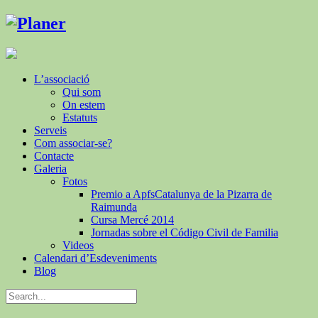
L’associació
Qui som
On estem
Estatuts
Serveis
Com associar-se?
Contacte
Galeria
Fotos
Premio a ApfsCatalunya de la Pizarra de
Raimunda
Cursa Mercé 2014
Jornadas sobre el Código Civil de Familia
Videos
Calendari d’Esdeveniments
Blog