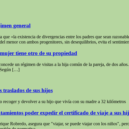
gimen general
 que «la existencia de divergencias entre los padres que sean razonable
del menor con ambos progenitores, sin desequilibrios, evita el sentimie
xmujer tiene otro de su propiedad
oncede un régimen de visitas a la hija común de la pareja, de dos años.
. Según […]
 traslados de sus hijos
so recoger y devolver a su hijo que vivía con su madre a 32 kilómetros
amientos poder expedir el certificado de viaje a sus hi
que Robredo, asegura que "viajar, se puede viajar con los niños", pero
estión de normativa