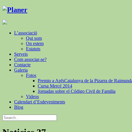
L’associació
Qui som
On estem
Estatuts
Serveis
Com associar-se?
Contacte
Galeria
Fotos
Premio a ApfsCatalunya de la Pizarra de Raimund
Cursa Mercé 2014
Jornadas sobre el Código Civil de Familia
Videos
Calendari d’Esdeveniments
Blog