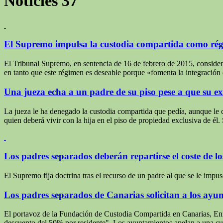
Noticies
37
El Supremo impulsa la custodia compartida como ré
El Tribunal Supremo, en sentencia de 16 de febrero de 2015, considera
en tanto que este régimen es deseable porque «fomenta la integración 
Una jueza echa a un padre de su piso pese a que su e
La jueza le ha denegado la custodia compartida que pedía, aunque le c
quien deberá vivir con la hija en el piso de propiedad exclusiva de él
Los padres separados deberán repartirse el coste de los
El Supremo fija doctrina tras el recurso de un padre al que se le impu
Los padres separados de Canarias solicitan a los ayunt
El portavoz de la Fundación de Custodia Compartida en Canarias, Enri
descuento del 50% por residente". Los ayuntamientos apelan a una cu