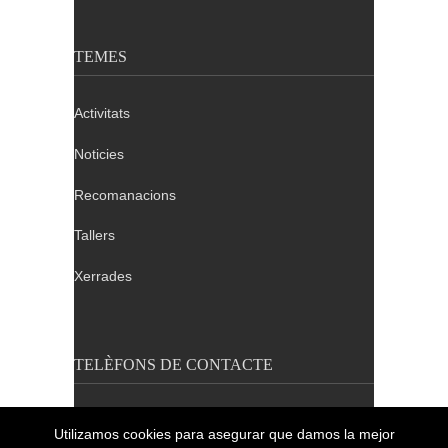
TEMES
Activitats
Noticies
Recomanacions
Tallers
Xerrades
TELÈFONS DE CONTACTE
Barcelona: 932 640 655
Utilizamos cookies para asegurar que damos la mejor
Tarragona: 689 411 324