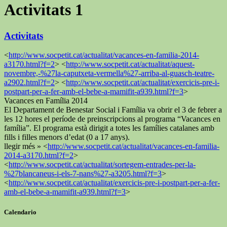
Activitats
1
Activitats
<
http://www.socpetit.cat/actualitat/vacances-en-familia-2014-
a3170.html?f=2
> <
http://www.socpetit.cat/actualitat/aquest-
novembre,-%27la-caputxeta-vermella%27-arriba-al-guasch-teatre-
a2902.html?f=2
> <
http://www.socpetit.cat/actualitat/exercicis-pre-i-
postpart-per-a-fer-amb-el-bebe-a-mamifit-a939.html?f=3
>
Vacances en Família 2014
El Departament de Benestar Social i Família va obrir el 3 de febrer a
les 12 hores el període de preinscripcions al programa “Vacances en
família”. El programa està dirigit a totes les famílies catalanes amb
fills i filles menors d’edat (0 a 17 anys).
llegir més » <
http://www.socpetit.cat/actualitat/vacances-en-familia-
2014-a3170.html?f=2
>
<
http://www.socpetit.cat/actualitat/sortegem-entrades-per-la-
%27blancaneus-i-els-7-nans%27-a3205.html?f=3
>
<
http://www.socpetit.cat/actualitat/exercicis-pre-i-postpart-per-a-fer-
amb-el-bebe-a-mamifit-a939.html?f=3
>
Calendario