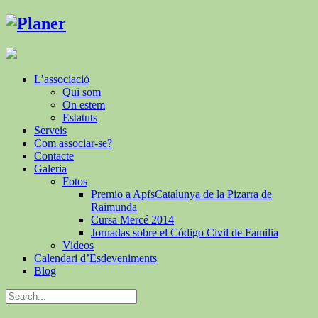
L’associació
Qui som
On estem
Estatuts
Serveis
Com associar-se?
Contacte
Galeria
Fotos
Premio a ApfsCatalunya de la Pizarra de
Raimunda
Cursa Mercé 2014
Jornadas sobre el Código Civil de Familia
Videos
Calendari d’Esdeveniments
Blog