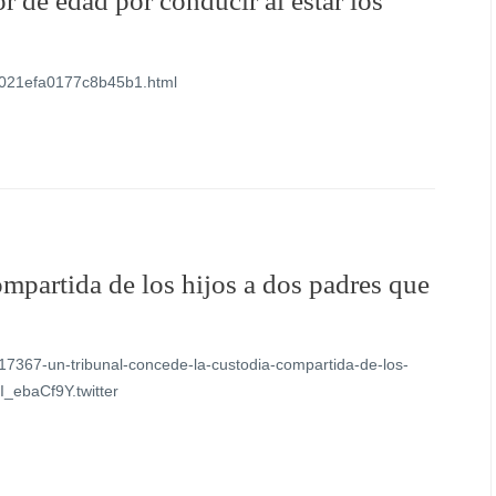
 de edad por conducir al estar los
b021efa0177c8b45b1.html
mpartida de los hijos a dos padres que
ia/17367-un-tribunal-concede-la-custodia-compartida-de-los-
_ebaCf9Y.twitter