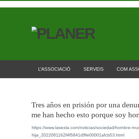
L’ASSOCIACIÓ
SERVEIS
COM ASS
Tres años en prisión por una denu
me han hecho esto porque soy ho
https://www.lasexta.com/noticias/sociedad/hombre-mue
hija_2022081162f4f5841d9fe00001afcb53.html