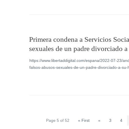
Primera condena a Servicios Social
sexuales de un padre divorciado a 
https://www.libertaddigital.com/espana/2022-07-23/and
falsos-abusos-sexuales-de-un-padre-divorciado-a-su-
Page 5 of 52
« First
«
3
4