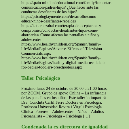
https://spain.minilandeducational.com/family/fomentar-
comunicacion-padres-hijos/ ¿Qué hacer ante las
conductas desafiantes de los hijos?
https://psicologiaymente.com/desarrollo/como-
educar-ninos-desafiantes-rebeldes
https://katiaranzabal.com/terapia-de-aceptacion-y-
compromiso/conductas-desafiantes-hijos-como-
abordarlas/ Como afectan las pantallas a niños y
adolescentes
https://www.healthychildren.org/Spanish/family-
life/Media/Paginas/Adverse-Effects-of-Television-
Commercials.aspx
https://www.healthychildren.org/Spanish/family-
life/Media/Paginas/healthy-digital-media-use-habits-
for-babies-toddlers-preschoolers.aspx
Taller Psicológico
Próximo lunes 24 de octubre de 20:00 a 21:00 horas,
por ZOOM. Grupo de apoyo Online – La influencia
de las pantallas en los niños- Este taller lo impartirá:
Dra. Conchita Cartil Ferré Doctora en Psicología,
Profesora Universidad Rovira i Virgili.Psicología
Clínica -Forense – Adolescentes – Niños – Adultos –
Psicoanalista – Psicòloga – Psicòloga […]
Condenada la ex directora de igualdad