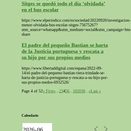
Sitges se quedó todo el día ‘olvidada’
en el bus escolar
https://www.elperiodico.com/es/sociedad/20220920/investigacion-
menor-olvidada-bus-escolar-sitges-75675267?
utm_source=whatsapp&utm_medium=social&utm_campaign=btn
share
El padre del pequeño Bastian se harta
de la Justicia portuguesa y rescata a
su hijo por sus propios medios
https://www.libertaddigital.com/espana/2022-09-
14/el-padre-del-pequeno-bastian-riera-trindade-se-
harta-de-justicia-portuguesa-y-rescata-a-su-hijo-por-
sus-propios-medos-6932526/
Page 4 of 52
« First
«
...
2
3
4
5
6
...
10
20
30
...
»
Last »
Calendario