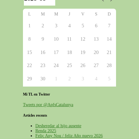
L
M
M
J
V
S
D
1
2
3
4
5
6
7
8
9
10
11
12
13
14
15
16
17
18
19
20
21
22
23
24
25
26
27
28
29
30
1
2
3
4
5
Mi TL en Twitter
Tweets por @ApfsCatalunya
Articles recents
Desheredar al hijo ausente
Renda 2025
Feliç Any Nou / feliz Año nuevo 2026