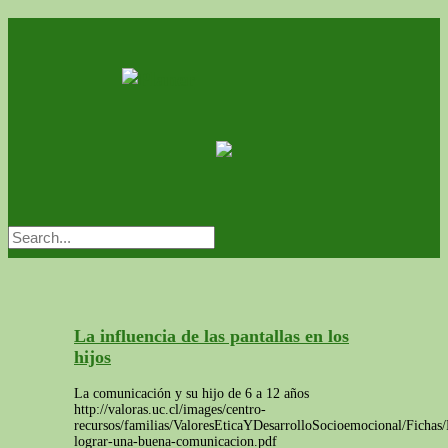
La influencia de las pantallas en los
hijos
La comunicación y su hijo de 6 a 12 años
http://valoras.uc.cl/images/centro-
recursos/familias/ValoresEticaYDesarrolloSocioemocional/Fichas/
lograr-una-buena-comunicacion.pdf