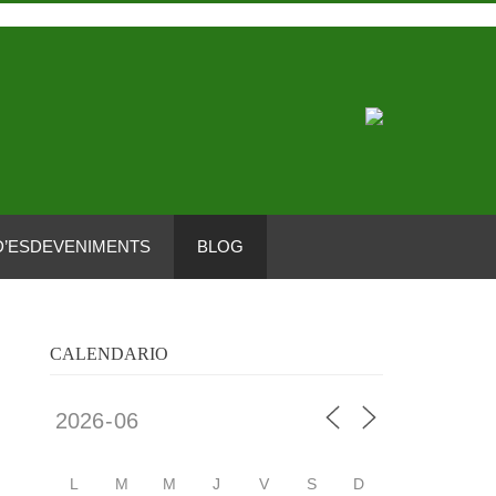
D’ESDEVENIMENTS
BLOG
CALENDARIO
L
M
M
J
V
S
D