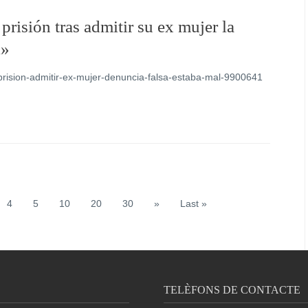
risión tras admitir su ex mujer la
l»
prision-admitir-ex-mujer-denuncia-falsa-estaba-mal-9900641
4
5
10
20
30
»
Last »
TELÈFONS DE CONTACTE