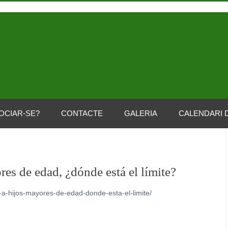
OCIAR-SE?
CONTACTE
GALERIA
CALENDARI 
es de edad, ¿dónde está el límite?
-a-hijos-mayores-de-edad-donde-esta-el-limite/