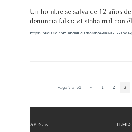
Un hombre se salva de 12 años de p
denuncia falsa: «Estaba mal con é
https://okdiario.com/andalucia/hombre-salva-12-anos-
Page 3 of 52
«
1
2
3
APFSCAT
TEMES