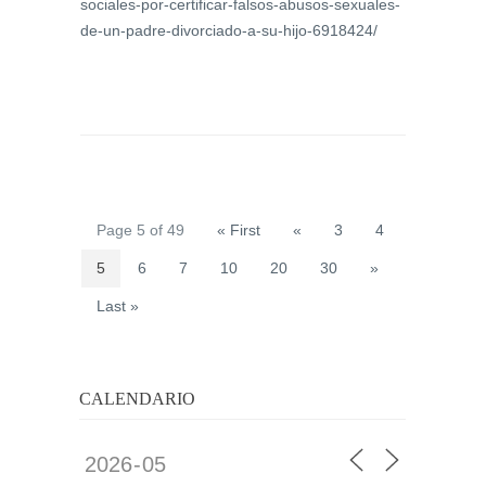
sociales-por-certificar-falsos-abusos-sexuales-
de-un-padre-divorciado-a-su-hijo-6918424/
Page 5 of 49
« First
«
3
4
5
6
7
10
20
30
»
Last »
CALENDARIO