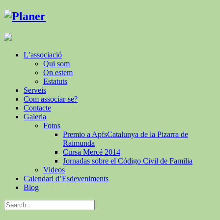
L’associació
Qui som
On estem
Estatuts
Serveis
Com associar-se?
Contacte
Galeria
Fotos
Premio a ApfsCatalunya de la Pizarra de
Raimunda
Cursa Mercé 2014
Jornadas sobre el Código Civil de Familia
Videos
Calendari d’Esdeveniments
Blog