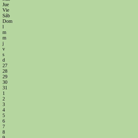
Jue
Vie
Sáb
Dom
l
m
m
j
v
s
d
27
28
29
30
31
1
2
3
4
5
6
7
8
9