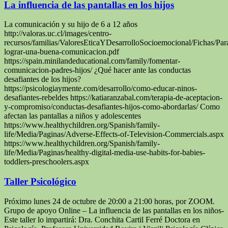
La influencia de las pantallas en los hijos
La comunicación y su hijo de 6 a 12 años
http://valoras.uc.cl/images/centro-
recursos/familias/ValoresEticaYDesarrolloSocioemocional/Fichas/Par
lograr-una-buena-comunicacion.pdf
https://spain.minilandeducational.com/family/fomentar-
comunicacion-padres-hijos/ ¿Qué hacer ante las conductas
desafiantes de los hijos?
https://psicologiaymente.com/desarrollo/como-educar-ninos-
desafiantes-rebeldes https://katiaranzabal.com/terapia-de-aceptacion-
y-compromiso/conductas-desafiantes-hijos-como-abordarlas/ Como
afectan las pantallas a niños y adolescentes
https://www.healthychildren.org/Spanish/family-
life/Media/Paginas/Adverse-Effects-of-Television-Commercials.aspx
https://www.healthychildren.org/Spanish/family-
life/Media/Paginas/healthy-digital-media-use-habits-for-babies-
toddlers-preschoolers.aspx
Taller Psicológico
Próximo lunes 24 de octubre de 20:00 a 21:00 horas, por ZOOM.
Grupo de apoyo Online – La influencia de las pantallas en los niños-
Este taller lo impartirá: Dra. Conchita Cartil Ferré Doctora en