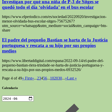
Investigan por qué una niña de P-3 de Sitges se
quedó todo el día ‘olvidada’ en el bus escolar
https://www.elperiodico.com/es/sociedad/20220920/investigacion-
menor-olvidada-bus-escolar-sitges-75675267?
utm_source=whatsapp&utm_medium=social&utm_campaign=btn-
share
El padre del pequeño Bastian se harta de la Justicia
portuguesa y rescata a su hijo por sus propios
medios
https://www.libertaddigital.com/espana/2022-09-14/el-padre-del-
pequeno-bastian-riera-trindade-se-harta-de-justicia-portuguesa-y-
rescata-a-su-hijo-por-sus-propios-medos-6932526/
Page 4 of 49
« First
«
...
2
3
4
5
6
...
10
20
30
...
»
Last »
Calendario