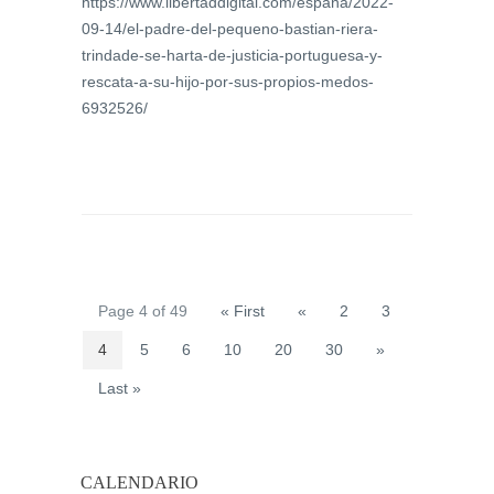
https://www.libertaddigital.com/espana/2022-
09-14/el-padre-del-pequeno-bastian-riera-
trindade-se-harta-de-justicia-portuguesa-y-
rescata-a-su-hijo-por-sus-propios-medos-
6932526/
Page 4 of 49
« First
«
2
3
4
5
6
10
20
30
»
Last »
CALENDARIO