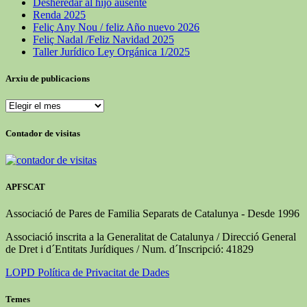
Desheredar al hijo ausente
Renda 2025
Feliç Any Nou / feliz Año nuevo 2026
Feliç Nadal /Feliz Navidad 2025
Taller Jurídico Ley Orgánica 1/2025
Arxiu de publicacions
Arxiu
de
publicacions
Contador de visitas
APFSCAT
Associació de Pares de Familia Separats de Catalunya - Desde 1996
Associació inscrita a la Generalitat de Catalunya / Direcció General
de Dret i d´Entitats Jurídiques / Num. d´Inscripció: 41829
LOPD Política de Privacitat de Dades
Temes