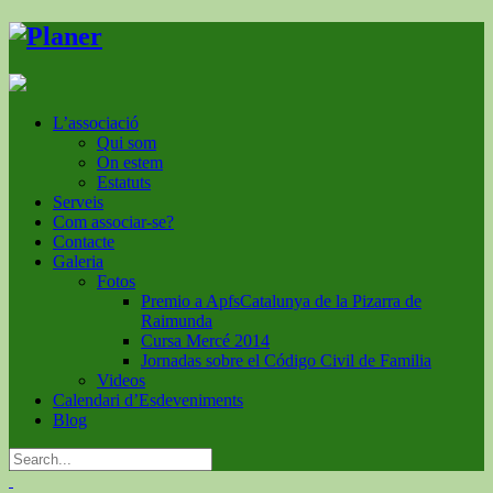
L’associació
Qui som
On estem
Estatuts
Serveis
Com associar-se?
Contacte
Galeria
Fotos
Premio a ApfsCatalunya de la Pizarra de
Raimunda
Cursa Mercé 2014
Jornadas sobre el Código Civil de Familia
Videos
Calendari d’Esdeveniments
Blog