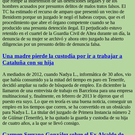
que rompe la indefensión de las detenciones ilegales y de los
hombres acusados por presuntos delitos de malos tratos falsos. El
TC ha estimado el recurso de amparo que presentó un vecino de
Benidorm porque un juzgado le negó el habeas corpus, que es el
procedimiento que abre el órgano competente cuando se ha
producido una presunta detención ilegal. El perjudicado estuvo
retenido en el cuartel de la Guardia Civil de Altea durante un día, la
denuncia de su mujer se archivó y ahora otro juzgado ha abierto
diligencias por un presunto delito de denuncia falsa.
Una madre pierde la custodia por ir a trabajar a
Cataluña con su hija
A mediados de 2012, cuando Nadya L., informática de 30 años, vio
que había consumido ya la mitad del tiempo en paro en Tenerife,
decidió ampliar su radio de búsqueda de empleo. En diciembre la
llamaron de una entrevista de trabajo en Barcelona para una empresa
multinacional y, finalmente, en febrero de 2013 le dijeron que el
puesto era suyo. Lo que en teoría es una buena noticia, conseguir un
empleo en los tiempos que corren, se ha convertido en un obstáculo
para Nadya L. La titular del juzgado de Primera Instancia número 2
de Güímar (Tenerife), le ha quitado la guarda y custodia de su hija
de cuatro años, a la que se llevó consigo.
Carmen Serrano González sobre el Ex Alcalde de