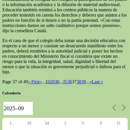
o la información académica y la difusión de material audiovisual.
Educación también remitirá a los centros públicos la manera de
proceder teniendo en cuenta los derechos y deberes que asisten a los
padres en función de si tienen o no la patria potestad. «Con estas
instrucciones damos un salto cualitativo porque somos pioneros»,
dijo la consellera Catalá.
En el caso de que el colegio deba tomar una decisión educativa con
respecto a un menor y constate un desacuerdo manifiesto entre los
padres, deberá remitirlos a la autoridad judicial y poner los hechos
en conocimiento del Ministerio fiscal si considera que existe un
riesgo para la vida, la integridad, salud, dignidad o libertad del
menor o que la situación es gravemente perjudicial o dañosa para el
hijo.
Page 37 of 49
« First
«
...
10
20
30
...
35
36
37
38
39
...
»
Last »
Calendario
L
M
M
J
V
S
D