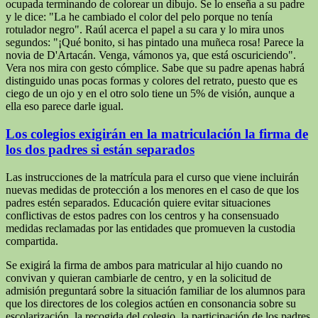
ocupada terminando de colorear un dibujo. Se lo enseña a su padre
y le dice: "La he cambiado el color del pelo porque no tenía
rotulador negro". Raúl acerca el papel a su cara y lo mira unos
segundos: "¡Qué bonito, si has pintado una muñeca rosa! Parece la
novia de D'Artacán. Venga, vámonos ya, que está oscuriciendo".
Vera nos mira con gesto cómplice. Sabe que su padre apenas habrá
distinguido unas pocas formas y colores del retrato, puesto que es
ciego de un ojo y en el otro solo tiene un 5% de visión, aunque a
ella eso parece darle igual.
Los colegios exigirán en la matriculación la firma de
los dos padres si están separados
Las instrucciones de la matrícula para el curso que viene incluirán
nuevas medidas de protección a los menores en el caso de que los
padres estén separados. Educación quiere evitar situaciones
conflictivas de estos padres con los centros y ha consensuado
medidas reclamadas por las entidades que promueven la custodia
compartida.
Se exigirá la firma de ambos para matricular al hijo cuando no
convivan y quieran cambiarle de centro, y en la solicitud de
admisión preguntará sobre la situación familiar de los alumnos para
que los directores de los colegios actúen en consonancia sobre su
escolarización, la recogida del colegio, la participación de los padres