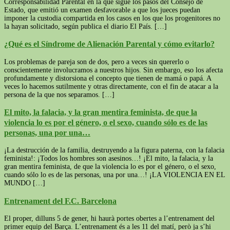
Corresponsabilidad Parental en la que sigue los pasos del Consejo de
Estado, que emitió un examen desfavorable a que los jueces puedan
imponer la custodia compartida en los casos en los que los progenitores no
la hayan solicitado, según publica el diario El País. […]
¿Qué es el Síndrome de Alienación Parental y cómo evitarlo?
Los problemas de pareja son de dos, pero a veces sin quererlo o
conscientemente involucramos a nuestros hijos. Sin embargo, eso los afecta
profundamente y distorsiona el concepto que tienen de mamá o papá. A
veces lo hacemos sutilmente y otras directamente, con el fin de atacar a la
persona de la que nos separamos. […]
El mito, la falacia, y la gran mentira feminista, de que la
violencia lo es por el género, o el sexo, cuando sólo es de las
personas, una por una…
¡La destrucción de la familia, destruyendo a la figura paterna, con la falacia
feminista!: ¡Todos los hombres son asesinos…! ¡El mito, la falacia, y la
gran mentira feminista, de que la violencia lo es por el género, o el sexo,
cuando sólo lo es de las personas, una por una…! ¡LA VIOLENCIA EN EL
MUNDO […]
Entrenament del F.C. Barcelona
El proper, dilluns 5 de gener, hi haurà portes obertes a l’entrenament del
primer equip del Barça. L’entrenament és a les 11 del matí, però ja s’hi