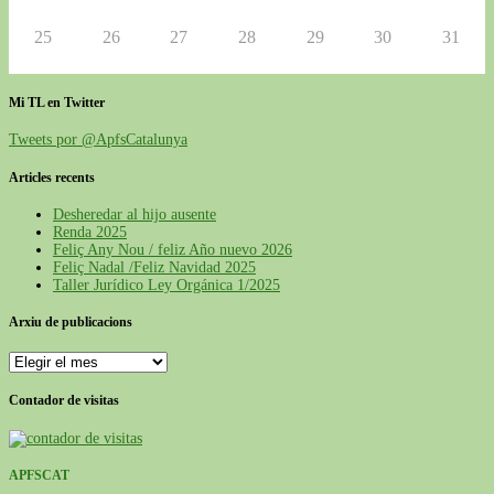
25
26
27
28
29
30
31
Mi TL en Twitter
Tweets por @ApfsCatalunya
Articles recents
Desheredar al hijo ausente
Renda 2025
Feliç Any Nou / feliz Año nuevo 2026
Feliç Nadal /Feliz Navidad 2025
Taller Jurídico Ley Orgánica 1/2025
Arxiu de publicacions
Arxiu
de
publicacions
Contador de visitas
APFSCAT