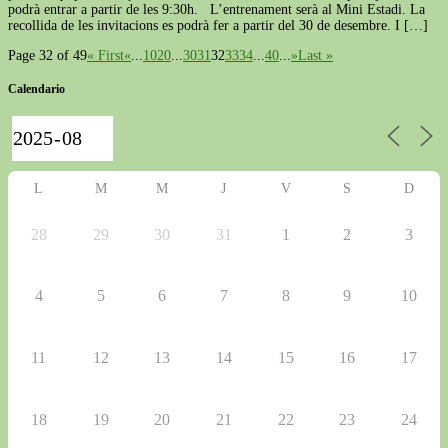
podrà entrar a partir de les 9:30h. L’entrenament serà al Mini Estadi. La
recollida de les invitacions es podrà fer a partir del 30 de desembre. I […]
Page 32 of 49
« First
«
...
10
20
...
30
31
32
33
34
...
40
...
»
Last »
Calendario
L
M
M
J
V
S
D
28
29
30
31
1
2
3
4
5
6
7
8
9
10
11
12
13
14
15
16
17
18
19
20
21
22
23
24