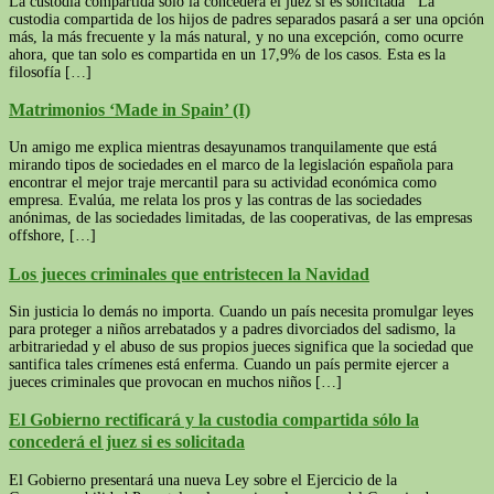
La custodia compartida solo la concederá el juez si es solicitada La
custodia compartida de los hijos de padres separados pasará a ser una opción
más, la más frecuente y la más natural, y no una excepción, como ocurre
ahora, que tan solo es compartida en un 17,9% de los casos. Esta es la
filosofía […]
Matrimonios ‘Made in Spain’ (I)
Un amigo me explica mientras desayunamos tranquilamente que está
mirando tipos de sociedades en el marco de la legislación española para
encontrar el mejor traje mercantil para su actividad económica como
empresa. Evalúa, me relata los pros y las contras de las sociedades
anónimas, de las sociedades limitadas, de las cooperativas, de las empresas
offshore, […]
Los jueces criminales que entristecen la Navidad
Sin justicia lo demás no importa. Cuando un país necesita promulgar leyes
para proteger a niños arrebatados y a padres divorciados del sadismo, la
arbitrariedad y el abuso de sus propios jueces significa que la sociedad que
santifica tales crímenes está enferma. Cuando un país permite ejercer a
jueces criminales que provocan en muchos niños […]
El Gobierno rectificará y la custodia compartida sólo la
concederá el juez si es solicitada
El Gobierno presentará una nueva Ley sobre el Ejercicio de la