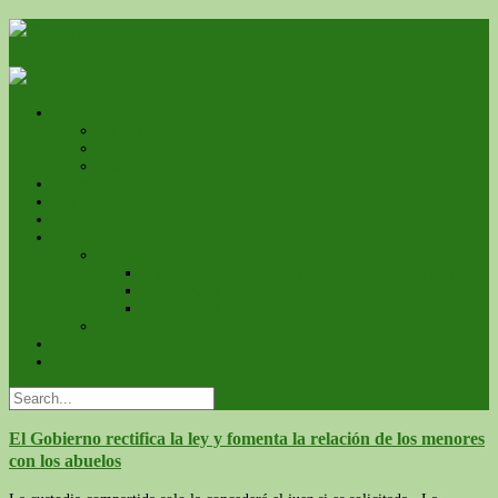
L’associació
Qui som
On estem
Estatuts
Serveis
Com associar-se?
Contacte
Galeria
Fotos
Premio a ApfsCatalunya de la Pizarra de Raimunda
Cursa Mercé 2014
Jornadas sobre el Código Civil de Familia
Videos
Calendari d’Esdeveniments
Blog
El Gobierno rectifica la ley y fomenta la relación de los menores
con los abuelos