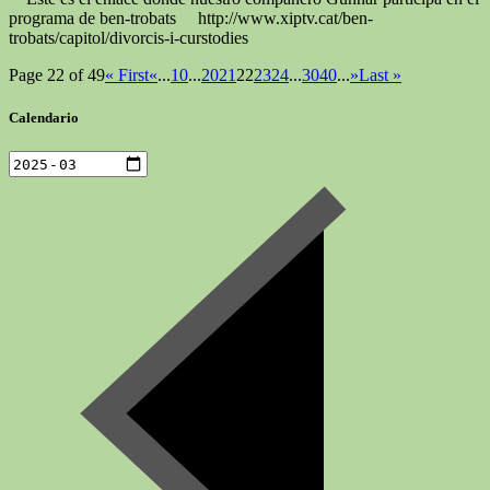
programa de ben-trobats http://www.xiptv.cat/ben-
trobats/capitol/divorcis-i-curstodies
Page 22 of 49
« First
«
...
10
...
20
21
22
23
24
...
30
40
...
»
Last »
Calendario