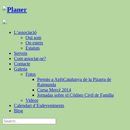
L’associació
Qui som
On estem
Estatuts
Serveis
Com associar-se?
Contacte
Galeria
Fotos
Premio a ApfsCatalunya de la Pizarra de
Raimunda
Cursa Mercé 2014
Jornadas sobre el Código Civil de Familia
Videos
Calendari d’Esdeveniments
Blog