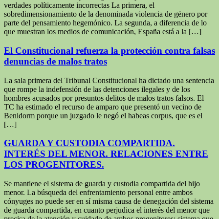
verdades políticamente incorrectas La primera, el
sobredimensionamiento de la denominada violencia de género por
parte del pensamiento hegemónico. La segunda, a diferencia de lo
que muestran los medios de comunicación, España está a la […]
El Constitucional refuerza la protección contra falsas
denuncias de malos tratos
La sala primera del Tribunal Constitucional ha dictado una sentencia
que rompe la indefensión de las detenciones ilegales y de los
hombres acusados por presuntos delitos de malos tratos falsos. El
TC ha estimado el recurso de amparo que presentó un vecino de
Benidorm porque un juzgado le negó el habeas corpus, que es el
[…]
GUARDA Y CUSTODIA COMPARTIDA.
INTERÉS DEL MENOR. RELACIONES ENTRE
LOS PROGENITORES.
Se mantiene el sistema de guarda y custodia compartida del hijo
menor. La búsqueda del enfrentamiento personal entre ambos
cónyuges no puede ser en sí misma causa de denegación del sistema
de guarda compartida, en cuanto perjudica el interés del menor que
precisa de la atención y cuidado de ambos progenitores; sistema que