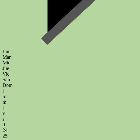
Lun
Mar
Mié
Jue
Vie
Sáb
Dom
l
m
m
j
v
s
d
24
25