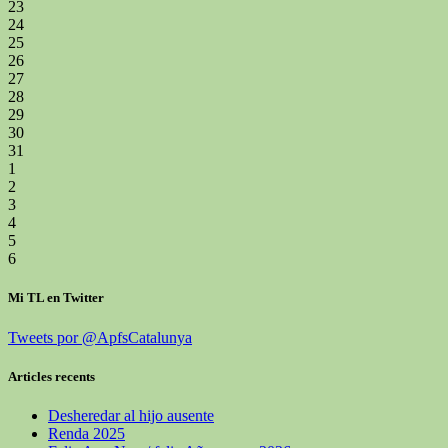
23
24
25
26
27
28
29
30
31
1
2
3
4
5
6
Mi TL en Twitter
Tweets por @ApfsCatalunya
Articles recents
Desheredar al hijo ausente
Renda 2025