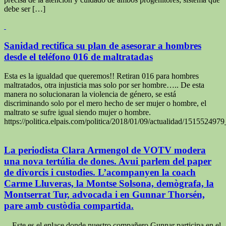
debe ser […]
Sanidad rectifica su plan de asesorar a hombres
desde el teléfono 016 de maltratadas
Esta es la igualdad que queremos!! Retiran 016 para hombres
maltratados, otra injusticia mas solo por ser hombre….. De esta
manera no solucionaran la violencia de género, se está
discriminando solo por el mero hecho de ser mujer o hombre, el
maltrato se sufre igual siendo mujer o hombre.
https://politica.elpais.com/politica/2018/01/09/actualidad/15155249
La periodista Clara Armengol de VOTV modera
una nova tertúlia de dones. Avui parlem del paper
de divorcis i custodies. L’acompanyen la coach
Carme Lluveras, la Montse Solsona, demògrafa, la
Montserrat Tur, advocada i en Gunnar Thorsén,
pare amb custòdia compartida.
Este es el enlace donde nuestro compañero Gunnar participa en el