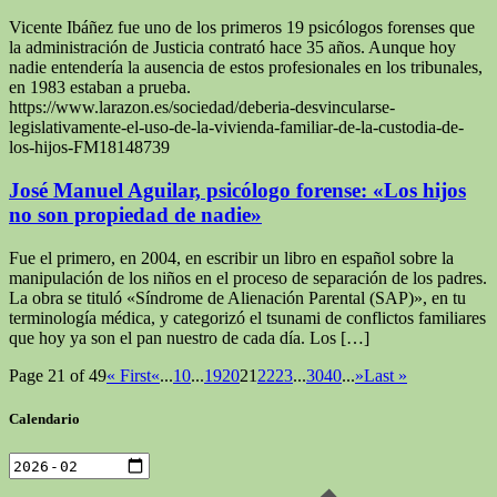
Vicente Ibáñez fue uno de los primeros 19 psicólogos forenses que
la administración de Justicia contrató hace 35 años. Aunque hoy
nadie entendería la ausencia de estos profesionales en los tribunales,
en 1983 estaban a prueba.
https://www.larazon.es/sociedad/deberia-desvincularse-
legislativamente-el-uso-de-la-vivienda-familiar-de-la-custodia-de-
los-hijos-FM18148739
José Manuel Aguilar, psicólogo forense: «Los hijos
no son propiedad de nadie»
Fue el primero, en 2004, en escribir un libro en español sobre la
manipulación de los niños en el proceso de separación de los padres.
La obra se tituló «Síndrome de Alienación Parental (SAP)», en tu
terminología médica, y categorizó el tsunami de conflictos familiares
que hoy ya son el pan nuestro de cada día. Los […]
Page 21 of 49
« First
«
...
10
...
19
20
21
22
23
...
30
40
...
»
Last »
Calendario