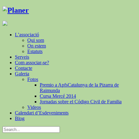
L’associació
Qui som
On estem
Estatuts
Serveis
Com associar-se?
Contacte
Galeria
Fotos
Premio a ApfsCatalunya de la Pizarra de
Raimunda
Cursa Mercé 2014
Jornadas sobre el Código Civil de Familia
Videos
Calendari d’Esdeveniments
Blog