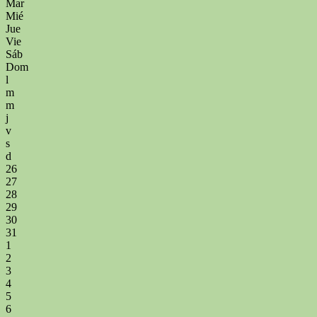
Mar
Mié
Jue
Vie
Sáb
Dom
l
m
m
j
v
s
d
26
27
28
29
30
31
1
2
3
4
5
6