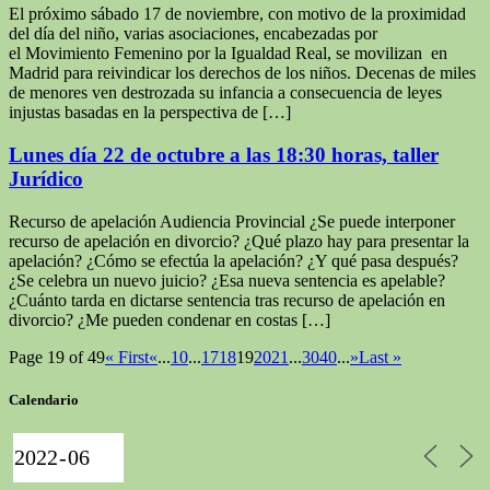
El próximo sábado 17 de noviembre, con motivo de la proximidad
del día del niño, varias asociaciones, encabezadas por
el Movimiento Femenino por la Igualdad Real, se movilizan en
Madrid para reivindicar los derechos de los niños. Decenas de miles
de menores ven destrozada su infancia a consecuencia de leyes
injustas basadas en la perspectiva de […]
Lunes día 22 de octubre a las 18:30 horas, taller
Jurídico
Recurso de apelación Audiencia Provincial ¿Se puede interponer
recurso de apelación en divorcio? ¿Qué plazo hay para presentar la
apelación? ¿Cómo se efectúa la apelación? ¿Y qué pasa después?
¿Se celebra un nuevo juicio? ¿Esa nueva sentencia es apelable?
¿Cuánto tarda en dictarse sentencia tras recurso de apelación en
divorcio? ¿Me pueden condenar en costas […]
Page 19 of 49
« First
«
...
10
...
17
18
19
20
21
...
30
40
...
»
Last »
Calendario