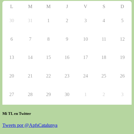
L
M
M
J
V
S
D
30
31
1
2
3
4
5
6
7
8
9
10
11
12
13
14
15
16
17
18
19
20
21
22
23
24
25
26
27
28
29
30
1
2
3
Mi TL en Twitter
Tweets por @ApfsCatalunya