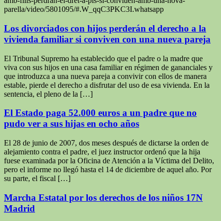
amb-fills-perdran-el-dret-a-pis-si-conviuen-amb-una-nova-
parella/video/5801095/#.W_qqC3PKC3I.whatsapp
Los divorciados con hijos perderán el derecho a la
vivienda familiar si conviven con una nueva pareja
El Tribunal Supremo ha establecido que el padre o la madre que
viva con sus hijos en una casa familiar en régimen de gananciales y
que introduzca a una nueva pareja a convivir con ellos de manera
estable, pierde el derecho a disfrutar del uso de esa vivienda. En la
sentencia, el pleno de la […]
El Estado paga 52.000 euros a un padre que no
pudo ver a sus hijas en ocho años
El 28 de junio de 2007, dos meses después de dictarse la orden de
alejamiento contra el padre, el juez instructor ordenó que la hija
fuese examinada por la Oficina de Atención a la Víctima del Delito,
pero el informe no llegó hasta el 14 de diciembre de aquel año. Por
su parte, el fiscal […]
Marcha Estatal por los derechos de los niños 17N
Madrid