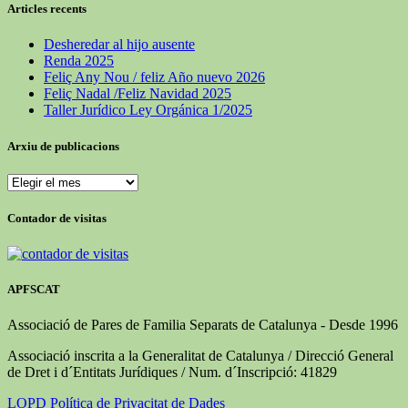
Articles recents
Desheredar al hijo ausente
Renda 2025
Feliç Any Nou / feliz Año nuevo 2026
Feliç Nadal /Feliz Navidad 2025
Taller Jurídico Ley Orgánica 1/2025
Arxiu de publicacions
Arxiu
de
publicacions
Contador de visitas
APFSCAT
Associació de Pares de Familia Separats de Catalunya - Desde 1996
Associació inscrita a la Generalitat de Catalunya / Direcció General
de Dret i d´Entitats Jurídiques / Num. d´Inscripció: 41829
LOPD Política de Privacitat de Dades