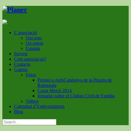
L’associació
Qui som
On estem
Estatuts
Serveis
Com associar-se?
Contacte
Galeria
Fotos
Premio a ApfsCatalunya de la Pizarra de
Raimunda
Cursa Mercé 2014
Jornadas sobre el Código Civil de Familia
Videos
Calendari d’Esdeveniments
Blog