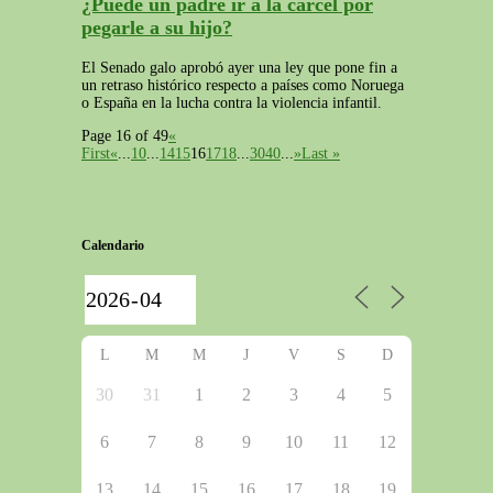
¿Puede un padre ir a la cárcel por
pegarle a su hijo?
El Senado galo aprobó ayer una ley que pone fin a
un retraso histórico respecto a países como Noruega
o España en la lucha contra la violencia infantil.
Page 16 of 49
«
First
«
...
10
...
14
15
16
17
18
...
30
40
...
»
Last »
Calendario
L
M
M
J
V
S
D
30
31
1
2
3
4
5
6
7
8
9
10
11
12
13
14
15
16
17
18
19