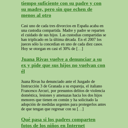
tiempo suficiente con su padre y con
su madre, pero sin que echen de
menos al otro
Casi uno de cada tres divorcios en España acaba en
una custodia compartida. Madre y padre se reparten
el cuidado de sus hijos. Las custodias compartidas se
han triplicado en la última década. En el 2007 los
jueces sólo la concedían en uno de cada diez casos.
Hoy se otorgan en casi el 30% de […]
Juana Rivas vuelve a denunciar a su
ex y pide que sus hijos no vuelvan con
él
Juana Rivas ha denunciado ante el Juzgado de
Instrucción 3 de Granada a su expareja, el italiano
Francesco Arcuri, por presuntos delitos de violencia
doméstica, lesiones y amenazas hacia los dos hijos
menores que tienen en común y ha solicitado la
adopción de medidas urgentes para protegerlos antes
de que tengan que regresar con su […]
Qué pasa si los padres comparten
fotos de los niños en Internet