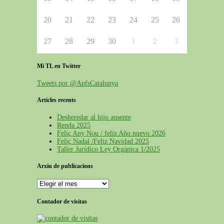
20
21
22
23
24
25
26
27
28
29
30
1
2
3
Mi TL en Twitter
Tweets por @ApfsCatalunya
Articles recents
Desheredar al hijo ausente
Renda 2025
Feliç Any Nou / feliz Año nuevo 2026
Feliç Nadal /Feliz Navidad 2025
Taller Jurídico Ley Orgánica 1/2025
Arxiu de publicacions
Arxiu
de
publicacions
Contador de visitas